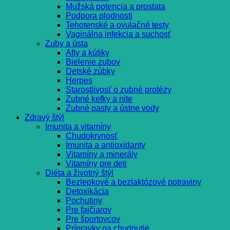
Mužská potencia a prostata
Podpora plodnosti
Tehotenské a ovulačné testy
Vaginálna infekcia a suchosť
Zuby a ústa
Afty a kútiky
Bielenie zubov
Detské zúbky
Herpes
Starostlivosť o zubné protézy
Zubné kefky a nite
Zubné pasty a ústne vody
Zdravý štýl
Imunita a vitamíny
Chudokrvnosť
Imunita a antioxidanty
Vitamíny a minerály
Vitamíny pre deti
Diéta a životný štýl
Bezlepkové a bezlaktózové potraviny
Detoxikácia
Pochutiny
Pre fajčiarov
Pre športovcov
Prípravky na chudnutie