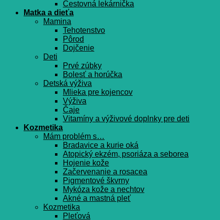
Cestovná lekárnička
Matka a dieťa
Mamina
Tehotenstvo
Pôrod
Dojčenie
Deti
Prvé zúbky
Bolesť a horúčka
Detská výživa
Mlieka pre kojencov
Výživa
Čaje
Vitamíny a výživové doplnky pre deti
Kozmetika
Mám problém s…
Bradavice a kurie oká
Atopický ekzém, psoriáza a seborea
Hojenie kože
Začervenanie a rosacea
Pigmentové škvrny
Mykóza kože a nechtov
Akné a mastná pleť
Kozmetika
Pleťová