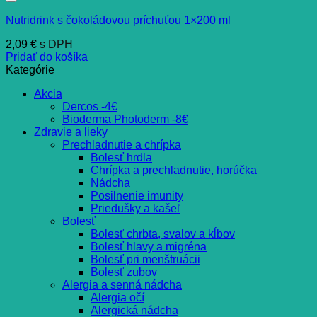
Nutridrink s čokoládovou príchuťou 1×200 ml
2,09
€
s DPH
Pridať do košíka
Kategórie
Akcia
Dercos -4€
Bioderma Photoderm -8€
Zdravie a lieky
Prechladnutie a chrípka
Bolesť hrdla
Chrípka a prechladnutie, horúčka
Nádcha
Posilnenie imunity
Priedušky a kašeľ
Bolesť
Bolesť chrbta, svalov a kĺbov
Bolesť hlavy a migréna
Bolesť pri menštruácii
Bolesť zubov
Alergia a senná nádcha
Alergia očí
Alergická nádcha