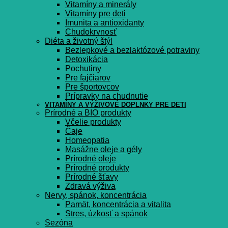
Vitamíny a minerály
Vitamíny pre deti
Imunita a antioxidanty
Chudokrvnosť
Diéta a životný štýl
Bezlepkové a bezlaktózové potraviny
Detoxikácia
Pochutiny
Pre fajčiarov
Pre športovcov
Prípravky na chudnutie
VITAMÍNY A VÝŽIVOVÉ DOPLNKY PRE DETI
Prírodné a BIO produkty
Včelie produkty
Čaje
Homeopatia
Masážne oleje a gély
Prírodné oleje
Prírodné produkty
Prírodné šťavy
Zdravá výživa
Nervy, spánok, koncentrácia
Pamät, koncentrácia a vitalita
Stres, úzkosť a spánok
Sezóna