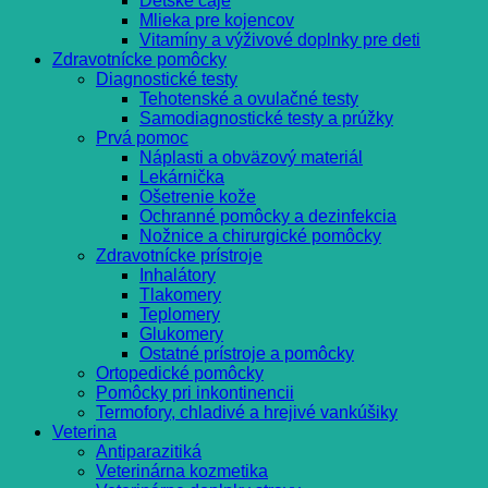
Detské čaje
Mlieka pre kojencov
Vitamíny a výživové doplnky pre deti
Zdravotnícke pomôcky
Diagnostické testy
Tehotenské a ovulačné testy
Samodiagnostické testy a prúžky
Prvá pomoc
Náplasti a obväzový materiál
Lekárnička
Ošetrenie kože
Ochranné pomôcky a dezinfekcia
Nožnice a chirurgické pomôcky
Zdravotnícke prístroje
Inhalátory
Tlakomery
Teplomery
Glukomery
Ostatné prístroje a pomôcky
Ortopedické pomôcky
Pomôcky pri inkontinencii
Termofory, chladivé a hrejivé vankúšiky
Veterina
Antiparazitiká
Veterinárna kozmetika