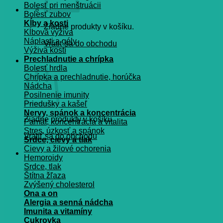
Bolesť pri menštruácii
Bolesť zubov
Kĺby a kosti
Žiadne produkty v košíku.
Kĺbová výživa
Náplasti a gély
Vrátiť sa do obchodu
Výživa kostí
Prechladnutie a chrípka
Košík
Bolesť hrdla
Chrípka a prechladnutie, horúčka
Nádcha
Posilnenie imunity
Priedušky a kašeľ
Nervy, spánok a koncentrácia
Žiadne produkty v košíku.
Pamät, koncentrácia a vitalita
Stres, úzkosť a spánok
Vrátiť sa do obchodu
Srdce, cievy a tlak
Cievy a žilové ochorenia
Hemoroidy
Srdce, tlak
Štítna žľaza
Zvýšený cholesterol
Ona a on
Alergia a senná nádcha
Imunita a vitamíny
Cukrovka