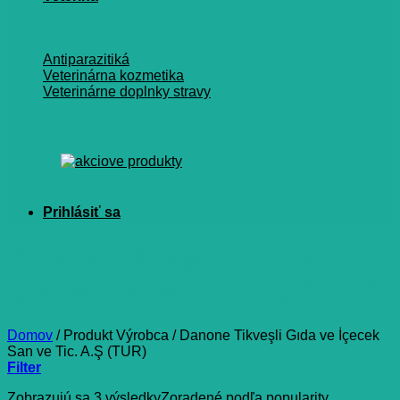
Antiparazitiká
Veterinárna kozmetika
Veterinárne doplnky stravy
Danone Tikveşli Gıda ve
İçecek San ve Tic. A.Ş (TUR)
Domov
/
Produkt Výrobca
/
Danone Tikveşli Gıda ve İçecek
San ve Tic. A.Ş (TUR)
Filter
Zobrazujú sa 3 výsledky
Zoradené podľa popularity