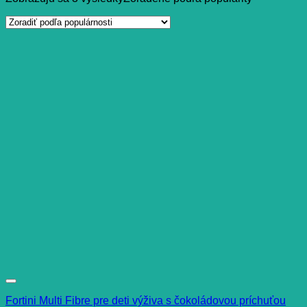
Fortini Multi Fibre pre deti výživa s čokoládovou príchuťou