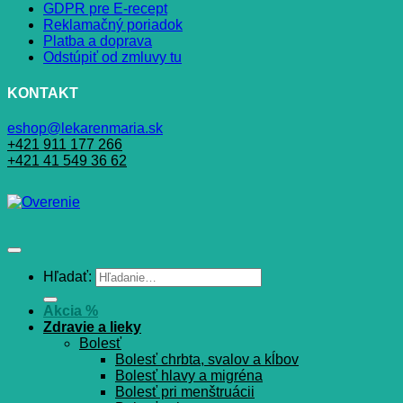
GDPR pre E-recept
Reklamačný poriadok
Platba a doprava
Odstúpiť od zmluvy tu
KONTAKT
eshop@lekarenmaria.sk
+421 911 177 266
+421 41 549 36 62
Hľadať:
Akcia %
Zdravie a lieky
Bolesť
Bolesť chrbta, svalov a kĺbov
Bolesť hlavy a migréna
Bolesť pri menštruácii