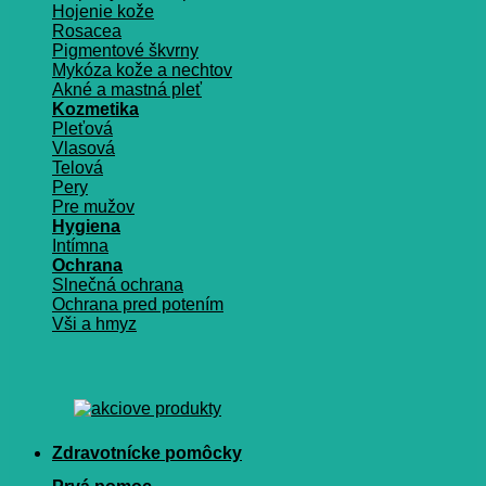
Hojenie kože
Rosacea
Pigmentové škvrny
Mykóza kože a nechtov
Akné a mastná pleť
Kozmetika
Pleťová
Vlasová
Telová
Pery
Pre mužov
Hygiena
Intímna
Ochrana
Slnečná ochrana
Ochrana pred potením
Vši a hmyz
Zdravotnícke pomôcky