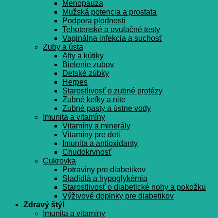
Menopauza
Mužská potencia a prostata
Podpora plodnosti
Tehotenské a ovulačné testy
Vaginálna infekcia a suchosť
Zuby a ústa
Afty a kútiky
Bielenie zubov
Detské zúbky
Herpes
Starostlivosť o zubné protézy
Zubné kefky a nite
Zubné pasty a ústne vody
Imunita a vitamíny
Vitamíny a minerály
Vitamíny pre deti
Imunita a antioxidanty
Chudokrvnosť
Cukrovka
Potraviny pre diabetikov
Sladidlá a hypoglykémia
Starostlivosť o diabetické nohy a pokožku
Výživové doplnky pre diabetikov
Zdravý štýl
Imunita a vitamíny