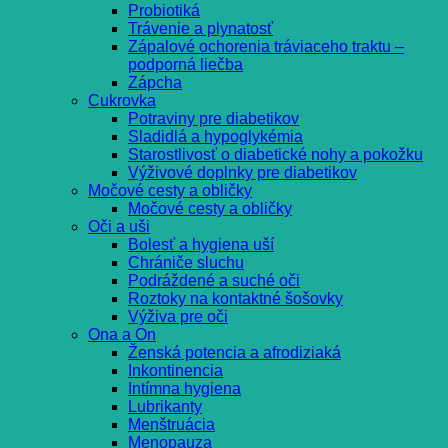
Probiotiká
Trávenie a plynatosť
Zápalové ochorenia tráviaceho traktu –
podporná liečba
Zápcha
Cukrovka
Potraviny pre diabetikov
Sladidlá a hypoglykémia
Starostlivosť o diabetické nohy a pokožku
Výživové doplnky pre diabetikov
Močové cesty a obličky
Močové cesty a obličky
Oči a uši
Bolesť a hygiena uší
Chrániče sluchu
Podráždené a suché oči
Roztoky na kontaktné šošovky
Výživa pre oči
Ona a On
Ženská potencia a afrodiziaká
Inkontinencia
Intímna hygiena
Lubrikanty
Menštruácia
Menopauza