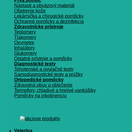
Prvá pomoc
Náplasti a obväzový materiál
Ošetrenie kože
Lekárnička a chirugické pomôcky
Ochranné pomôcky a dezinfekcia
Zdravotnícke prístroje
Teplomery
Tlakomery
Oxymetre
Inhalátory
Glukomery
Ostatné prístroje a pomôcky
Diagnostické testy
Tehotenské a ovulačné testy
Samodiagnostické testy a prúžky
Ortopedické pomôcky
Zdravotná obuv a oblečenie
Termofory, chladivé a hrejivé vankúšiky
Pomôcky na inkotinenciu
Veterina