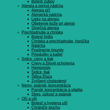
Bolesť zubov
Alergia a senná nádcha
Alergia očí
Alergická nádcha
Lieky na alergiu
Ošetrenie kože pri alergii
Slnečná alergia
Prechladnutie a chrípka
Bolesť hrdla
Chrípka a prechladnutie, horúčka
Nádcha
Posilnenie imunity
Priedušky a kašeľ
Srdce, cievy a tlak
Cievy a žilové ochorenia
Hemoroidy
Srdce, tlak
Štítna žľaza
Zvýšený cholesterol
Nervy, spánok, koncentrácia
Pamät, koncentrácia a vitalita
Stres, úzkosť a spánok
Oči a uši
Bolesť a hygiena uší
Chrániče sluchu