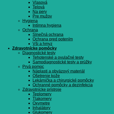
Vlasová
Telová
Na pery
Pre mužov
Hygiena
Intímna hygiena
Ochrana
Slnečná ochrana
Ochrana pred potením
Vši a hmyz
Zdravotnícke pomôcky
Diagnostické testy
Tehotenské a ovulačné testy
Samodiagnostické testy a prúžky
Prvá pomoc
Náplasti a obväzový materiál
Ošetrenie kože
Lekárnička a chirurgické pomôcky
Ochranné pomôcky a dezinfekcia
Zdravotnícke prístroje
Teplomery
Tlakomery
Oxymetre
Inhalátory
Glukomery