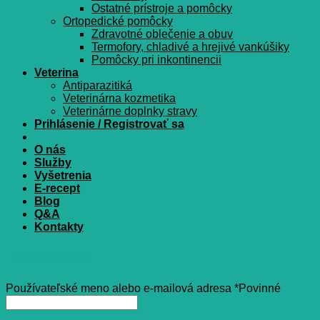
Ostatné prístroje a pomôcky
Ortopedické pomôcky
Zdravotné oblečenie a obuv
Termofory, chladivé a hrejivé vankúšiky
Pomôcky pri inkontinencii
Veterina
Antiparazitiká
Veterinárna kozmetika
Veterinárne doplnky stravy
Prihlásenie / Registrovať sa
O nás
Služby
Vyšetrenia
E-recept
Blog
Q&A
Kontakty
Prihlásenie
Používateľské meno alebo e-mailová adresa
*
Povinné