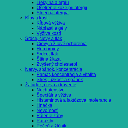
Lieky na alergiu
Ošetrenie kože pri alergii
Slnečná alergia
Kĺby a kosti
Kĺbová výživa
Náplasti a gély
Výživa kostí
Srdce, cievy a tlak
Cievy a žilové ochorenia
Hemoroidy
Srdce, tlak
Štítna žľaza
Zvýšený cholesterol
Nervy, spánok, koncentrácia
Pamät, koncentrácia a vitalita
Stres, úzkosť a spánok
Žalúdok, črevá a trávenie
Nechutenstvo
Špeciálna výživa
Histamínová a laktózová intolerancia
Hnačka
Nevoľnosť
Pálenie záhy
Parazity
Pečeň a žlčník