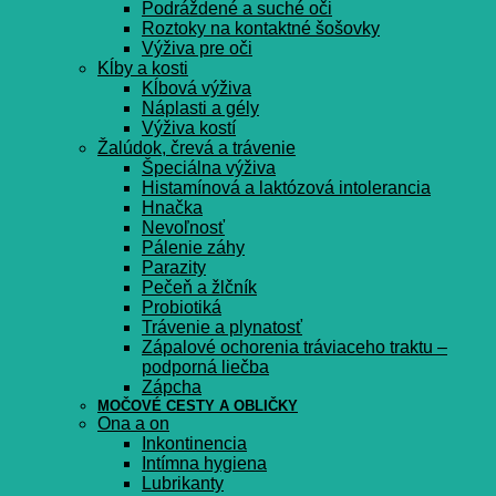
Podráždené a suché oči
Roztoky na kontaktné šošovky
Výživa pre oči
Kĺby a kosti
Kĺbová výživa
Náplasti a gély
Výživa kostí
Žalúdok, črevá a trávenie
Špeciálna výživa
Histamínová a laktózová intolerancia
Hnačka
Nevoľnosť
Pálenie záhy
Parazity
Pečeň a žlčník
Probiotiká
Trávenie a plynatosť
Zápalové ochorenia tráviaceho traktu –
podporná liečba
Zápcha
MOČOVÉ CESTY A OBLIČKY
Ona a on
Inkontinencia
Intímna hygiena
Lubrikanty