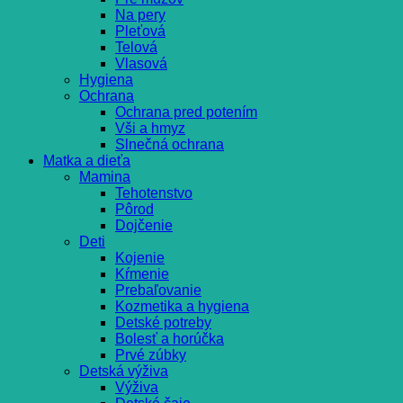
Na pery
Pleťová
Telová
Vlasová
Hygiena
Ochrana
Ochrana pred potením
Vši a hmyz
Slnečná ochrana
Matka a dieťa
Mamina
Tehotenstvo
Pôrod
Dojčenie
Deti
Kojenie
Kŕmenie
Prebaľovanie
Kozmetika a hygiena
Detské potreby
Bolesť a horúčka
Prvé zúbky
Detská výživa
Výživa