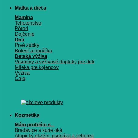
Matka a dieťa
Mamina
Tehotenstvo
Pôrod
Dojčenie
Deti
Prvé zúbky
Bolesť a horúčka
Detská výživa
Vitamíny a vyživové doplnky pre deti
Mlieka pre kojencov
Výživa
Čaje
Kozmetika
Mám problém s...
Bradavice a kurie oká
Atopický ekzém, psoriáza a seborea