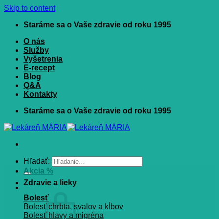
Skip to content
Staráme sa o Vaše zdravie od roku 1995
O nás
Služby
Vyšetrenia
E-recept
Blog
Q&A
Kontakty
Staráme sa o Vaše zdravie od roku 1995
Hľadať:
Akcia %
Zdravie a lieky
Bolesť
Bolesť chrbta, svalov a kĺbov
Bolesť hlavy a migréna