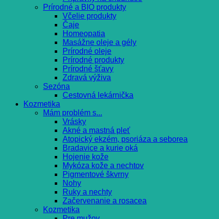
Prírodné a BIO produkty
Včelie produkty
Čaje
Homeopatia
Masážne oleje a gély
Prírodné oleje
Prírodné produkty
Prírodné šťavy
Zdravá výživa
Sezóna
Cestovná lekárnička
Kozmetika
Mám problém s...
Vrásky
Akné a mastná pleť
Atopický ekzém, psoriáza a seborea
Bradavice a kurie oká
Hojenie kože
Mykóza kože a nechtov
Pigmentové škvrny
Nohy
Ruky a nechty
Začervenanie a rosacea
Kozmetika
Pre mužov