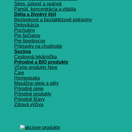
Stres, úzkosť a spánok
Pamäť, koncentrácia a vitalita
Diéta a životný štýl
Bezlepkové a bezlaktózové potraviny
Detoxikácia
Pochutiny
Pre fajčiarov
Pre športovcov
Prípravky na chudnutie
Sezóna
Cestovná lekárnička
Prírodné a BIO produkty
Včelie produkty
Čaje
Homeopatia
Masážne oleje a gély
Prírodné oleje
Prírodné produkty
Prírodné šťavy
Zdravá výživa