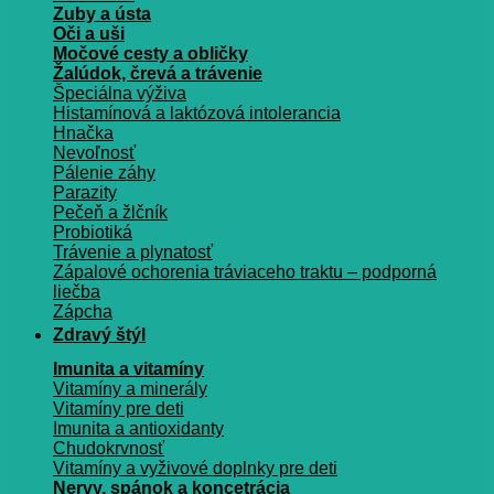
Zuby a ústa
Oči a uši
Močové cesty a obličky
Žalúdok, črevá a trávenie
Špeciálna výživa
Histamínová a laktózová intolerancia
Hnačka
Nevoľnosť
Pálenie záhy
Parazity
Pečeň a žlčník
Probiotiká
Trávenie a plynatosť
Zápalové ochorenia tráviaceho traktu – podporná
liečba
Zápcha
Zdravý štýl
Imunita a vitamíny
Vitamíny a minerály
Vitamíny pre deti
Imunita a antioxidanty
Chudokrvnosť
Vitamíny a vyživové doplnky pre deti
Nervy, spánok a koncetrácia