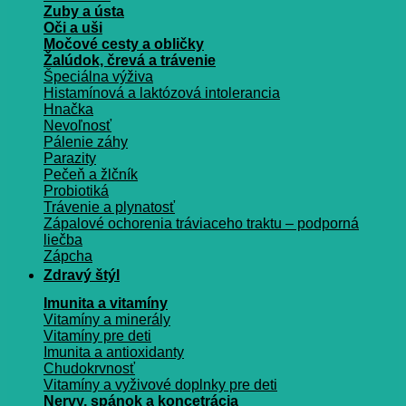
Zuby a ústa
Oči a uši
Močové cesty a obličky
Žalúdok, črevá a trávenie
Špeciálna výživa
Histamínová a laktózová intolerancia
Hnačka
Nevoľnosť
Pálenie záhy
Parazity
Pečeň a žlčník
Probiotiká
Trávenie a plynatosť
Zápalové ochorenia tráviaceho traktu – podporná
liečba
Zápcha
Zdravý štýl
Imunita a vitamíny
Vitamíny a minerály
Vitamíny pre deti
Imunita a antioxidanty
Chudokrvnosť
Vitamíny a vyživové doplnky pre deti
Nervy, spánok a koncetrácia