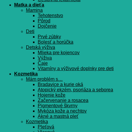
Matka a dieťa
Mamina
Tehotenstvo
Pôrod
Dojčenie
Deti
Prvé zúbky
Bolesť a horúčka
Detská výživa
Mlieka pre kojencov
Výživa
Čaje
Vitamíny a výživové doplnky pre deti
Kozmetika
Mám problém s…
Bradavice a kurie oká
Atopický ekzém, psoriáza a seborea
Hojenie kože
Začervenanie a rosacea
Pigmentové škvrny
Mykóza kože a nechtov
Akné a mastná pleť
Kozmetika
Pleťová