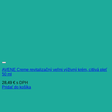
AVENE Creme revitalizačný veľmi výživný krém, citlivá pleť
50 ml
28,49
€
s DPH
Pridať do košíka