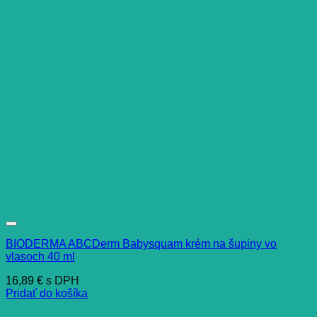
BIODERMA ABCDerm Babysquam krém na šupiny vo
vlasoch 40 ml
16,89
€
s DPH
Pridať do košíka