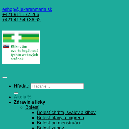
eshop@lekarenmaria.sk
+421 911 177 266
+421 41 549 36 62
Hľadať:
Akcia %
Zdravie a lieky
Bolesť
Bolesť chrbta, svalov a kĺbov
Bolesť hlavy a migréna
Bolesť pri menštruácii
Bolesť zubov