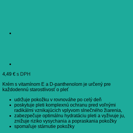
4,49
€
s DPH
Krém s vitamínom E a D-panthenolom je určený pre
každodennú starostlivosť o pleť
udržuje pokožku v rovnováhe po celý deň
poskytuje pleti komplexnú ochranu pred voľnými
radikálmi vznikajúcich vplyvom slnečného žiarenia,
zabezpečuje optimálnu hydratáciu pleti a vyživuje ju,
znižuje riziko vysychania a popraskania pokožky
spomaľuje stárnutie pokožky