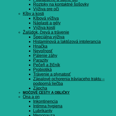
Roztoky na kontaktné šošovky
Výživa pre oči
Kĺby a kosti
Kĺbová výživa
Náplasti a gély
Výživa kostí
Žalúdok, črevá a trávenie
Špeciálna výživa
Histamínová a laktózová intolerancia
Hnačka
Nevoľnosť
Pálenie záhy
Parazity
Pečeň a žlčník
Probiotiká
Trávenie a plynatosť
Zápalové ochorenia tráviaceho traktu –
podporná liečba
Zápcha
MOČOVÉ CESTY A OBLIČKY
Ona a on
Inkontinencia
Intímna hygiena
Lubrikanty
Menopauza