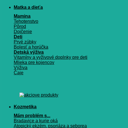
Matka a dieťa
Mamina
Tehotenstvo
Pôrod
Dojčenie
Deti
Prvé zúbky
Bolesť a horúčka
Detská výživa
Vitamíny a vyživové doplnky pre deti
Mlieka pre kojencov
Výživa
Čaje
Kozmetika
Mám problém s...
Bradavice a kurie oká
Atopický ekzém, psoriáza a seborea