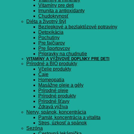
Vitamíny pre deti
Imunita a antioxidanty
Chudokrvnosť
Diéta a životný štýl
Bezlepkové a bezlaktózové potraviny
Detoxikácia
Pochutiny
Pre fajčiarov
Pre športovcov
Prípravky na chudnutie
VITAMÍNY A VÝŽIVOVÉ DOPLNKY PRE DETI
Prírodné a BIO produkty
Včelie produkty
Čaje
Homeopatia
Masážne oleje a gély
Prírodné oleje
Prírodné produkty
Prírodné šťavy
Zdravá výživa
Nervy, spánok, koncentrácia
Pamät, koncentrácia a vitalita
Stres, úzkosť a spánok
Sezóna
Cestovná lekárnička