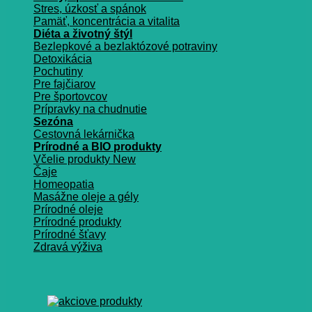
Stres, úzkosť a spánok
Pamäť, koncentrácia a vitalita
Diéta a životný štýl
Bezlepkové a bezlaktózové potraviny
Detoxikácia
Pochutiny
Pre fajčiarov
Pre športovcov
Prípravky na chudnutie
Sezóna
Cestovná lekárnička
Prírodné a BIO produkty
Včelie produkty
Čaje
Homeopatia
Masážne oleje a gély
Prírodné oleje
Prírodné produkty
Prírodné šťavy
Zdravá výživa