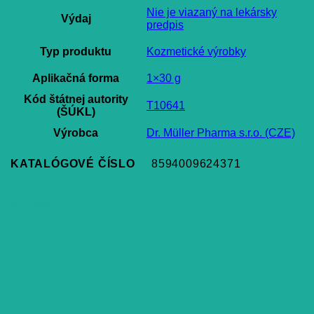
Nie je viazaný na lekársky
Výdaj
predpis
Typ produktu
Kozmetické výrobky
Aplikačná forma
1×30 g
Kód štátnej autority
T10641
(ŠÚKL)
Výrobca
Dr. Müller Pharma s.r.o. (CZE)
KATALÓGOVÉ ČÍSLO
8594009624371
Súvisiace produkty