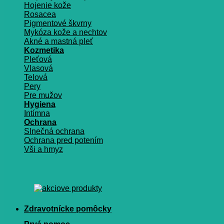
Hojenie kože
Rosacea
Pigmentové škvrny
Mykóza kože a nechtov
Akné a mastná pleť
Kozmetika
Pleťová
Vlasová
Telová
Pery
Pre mužov
Hygiena
Intímna
Ochrana
Slnečná ochrana
Ochrana pred potením
Vši a hmyz
Zdravotnícke pomôcky