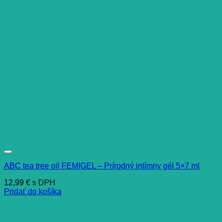
ABC tea tree oil FEMIGEL – Prírodný intímny gél 5×7 ml
12,99
€
s DPH
Pridať do košíka