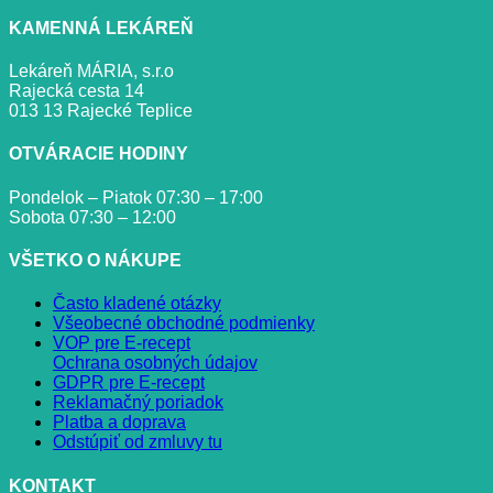
KAMENNÁ LEKÁREŇ
Lekáreň MÁRIA, s.r.o
Rajecká cesta 14
013 13 Rajecké Teplice
OTVÁRACIE HODINY
Pondelok – Piatok 07:30 – 17:00
Sobota 07:30 – 12:00
VŠETKO O NÁKUPE
Často kladené otázky
Všeobecné obchodné podmienky
VOP pre E-recept
Ochrana osobných údajov
GDPR pre E-recept
Reklamačný poriadok
Platba a doprava
Odstúpiť od zmluvy tu
KONTAKT