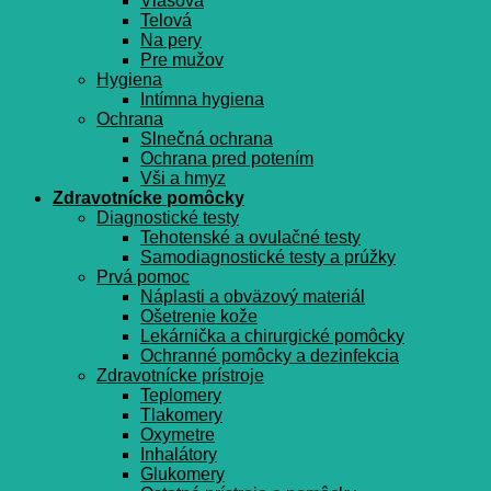
Vlasová
Telová
Na pery
Pre mužov
Hygiena
Intímna hygiena
Ochrana
Slnečná ochrana
Ochrana pred potením
Vši a hmyz
Zdravotnícke pomôcky
Diagnostické testy
Tehotenské a ovulačné testy
Samodiagnostické testy a prúžky
Prvá pomoc
Náplasti a obväzový materiál
Ošetrenie kože
Lekárnička a chirurgické pomôcky
Ochranné pomôcky a dezinfekcia
Zdravotnícke prístroje
Teplomery
Tlakomery
Oxymetre
Inhalátory
Glukomery