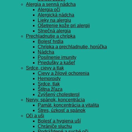
Alergia a senná nádcha
Alergia očí
Alergická nádcha
Lieky na alergiu
Ošetrenie kože pri alergii
Slnečná alergia
Prechladnutie a chrípka
Bolesť hrdla
Chrípka a prechladnutie, horúčka
Nádcha
Posilnenie imunity
Priedušky a kašeľ
Srdce, cievy a tlak
Cievy a žilové ochorenia
Hemoroidy
Srdce, tlak
Štítna žľaza
Zvýšený cholesterol
Nervy, spánok, koncentrácia
Pamät, koncentrácia a vitalita
Stres, úzkosť a spánok
Oči a uši
Bolesť a hygiena uší
Chrániče sluchu
Podráždené a suché oči