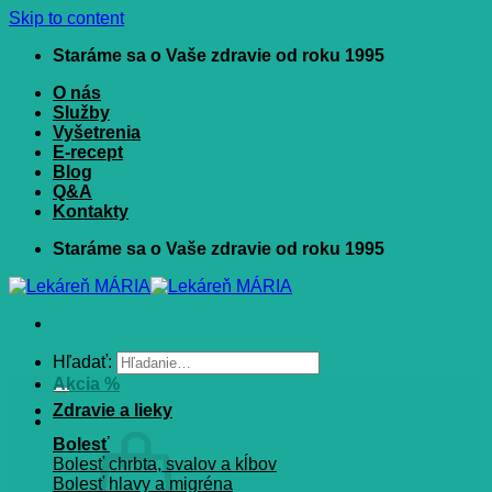
Skip to content
Staráme sa o Vaše zdravie od roku 1995
O nás
Služby
Vyšetrenia
E-recept
Blog
Q&A
Kontakty
Staráme sa o Vaše zdravie od roku 1995
Hľadať:
Akcia %
Zdravie a lieky
Bolesť
Bolesť chrbta, svalov a kĺbov
Bolesť hlavy a migréna