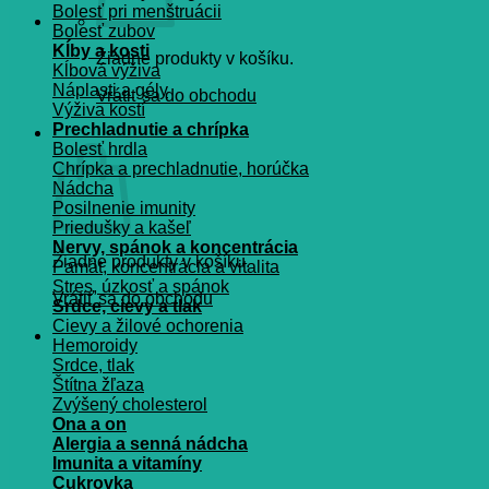
Bolesť pri menštruácii
Bolesť zubov
Kĺby a kosti
Žiadne produkty v košíku.
Kĺbová výživa
Náplasti a gély
Vrátiť sa do obchodu
Výživa kostí
Prechladnutie a chrípka
Košík
Bolesť hrdla
Chrípka a prechladnutie, horúčka
Nádcha
Posilnenie imunity
Priedušky a kašeľ
Nervy, spánok a koncentrácia
Žiadne produkty v košíku.
Pamät, koncentrácia a vitalita
Stres, úzkosť a spánok
Vrátiť sa do obchodu
Srdce, cievy a tlak
Cievy a žilové ochorenia
Hemoroidy
Srdce, tlak
Štítna žľaza
Zvýšený cholesterol
Ona a on
Alergia a senná nádcha
Imunita a vitamíny
Cukrovka