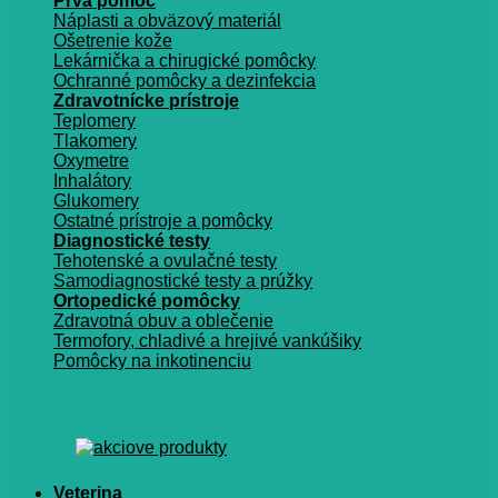
Prvá pomoc
Náplasti a obväzový materiál
Ošetrenie kože
Lekárnička a chirugické pomôcky
Ochranné pomôcky a dezinfekcia
Zdravotnícke prístroje
Teplomery
Tlakomery
Oxymetre
Inhalátory
Glukomery
Ostatné prístroje a pomôcky
Diagnostické testy
Tehotenské a ovulačné testy
Samodiagnostické testy a prúžky
Ortopedické pomôcky
Zdravotná obuv a oblečenie
Termofory, chladivé a hrejivé vankúšiky
Pomôcky na inkotinenciu
Veterina