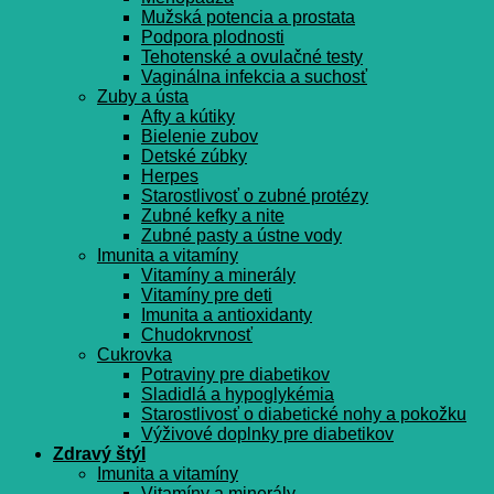
Mužská potencia a prostata
Podpora plodnosti
Tehotenské a ovulačné testy
Vaginálna infekcia a suchosť
Zuby a ústa
Afty a kútiky
Bielenie zubov
Detské zúbky
Herpes
Starostlivosť o zubné protézy
Zubné kefky a nite
Zubné pasty a ústne vody
Imunita a vitamíny
Vitamíny a minerály
Vitamíny pre deti
Imunita a antioxidanty
Chudokrvnosť
Cukrovka
Potraviny pre diabetikov
Sladidlá a hypoglykémia
Starostlivosť o diabetické nohy a pokožku
Výživové doplnky pre diabetikov
Zdravý štýl
Imunita a vitamíny
Vitamíny a minerály