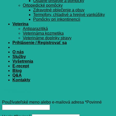
Ostatné prístroje a pomôcky
Ortopedické pomôcky
Zdravotné oblečenie a obuv
Termofory, chladivé a hrejivé vankúšiky
Pomôcky pri inkontinencii
Veterina
Antiparazitiká
Veterinárna kozmetika
Veterinárne doplnky stravy
Prihlásenie / Registrovať sa
O nás
Služby
Vyšetrenia
E-recept
Blog
Q&A
Kontakty
Prihlásenie
Používateľské meno alebo e-mailová adresa
*
Povinné