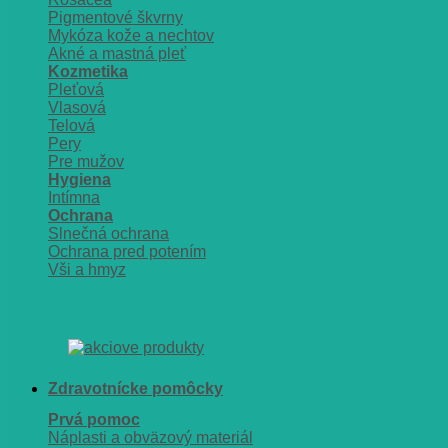
Pigmentové škvrny
Mykóza kože a nechtov
Akné a mastná pleť
Kozmetika
Pleťová
Vlasová
Telová
Pery
Pre mužov
Hygiena
Intímna
Ochrana
Slnečná ochrana
Ochrana pred potením
Vši a hmyz
Zdravotnícke pomôcky
Prvá pomoc
Náplasti a obväzový materiál