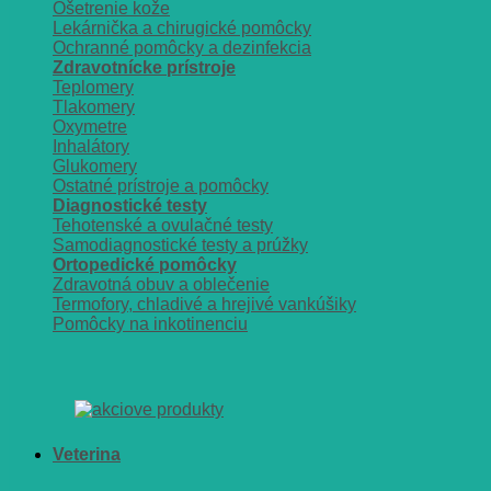
Ošetrenie kože
Lekárnička a chirugické pomôcky
Ochranné pomôcky a dezinfekcia
Zdravotnícke prístroje
Teplomery
Tlakomery
Oxymetre
Inhalátory
Glukomery
Ostatné prístroje a pomôcky
Diagnostické testy
Tehotenské a ovulačné testy
Samodiagnostické testy a prúžky
Ortopedické pomôcky
Zdravotná obuv a oblečenie
Termofory, chladivé a hrejivé vankúšiky
Pomôcky na inkotinenciu
Veterina