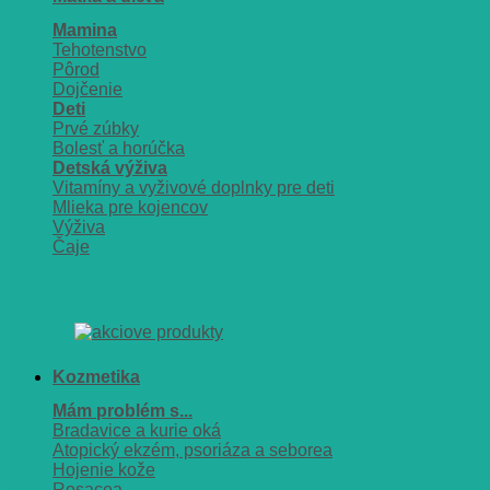
Mamina
Tehotenstvo
Pôrod
Dojčenie
Deti
Prvé zúbky
Bolesť a horúčka
Detská výživa
Vitamíny a vyživové doplnky pre deti
Mlieka pre kojencov
Výživa
Čaje
Kozmetika
Mám problém s...
Bradavice a kurie oká
Atopický ekzém, psoriáza a seborea
Hojenie kože
Rosacea