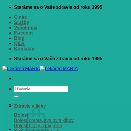
Skip
Staráme sa o Vaše zdravie od roku 1995
to
O nás
content
Služby
Vyšetrenia
E-recept
Blog
Q&A
Kontakty
Staráme sa o Vaše zdravie od roku 1995
Hľadať:
Zdravie a lieky
Bolesť
Bolesť chrbta, svalov a kĺbov
Bolesť hlavy a migréna
Bolesť pri menštruácii