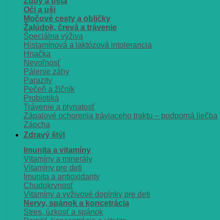
Zuby a ústa
Oči a uši
Močové cesty a obličky
Žalúdok, črevá a trávenie
Špeciálna výživa
Histamínová a laktózová intolerancia
Hnačka
Nevoľnosť
Pálenie záhy
Parazity
Pečeň a žlčník
Probiotiká
Trávenie a plynatosť
Zápalové ochorenia tráviaceho traktu – podporná liečba
Zápcha
Zdravý štýl
Imunita a vitamíny
Vitamíny a minerály
Vitamíny pre deti
Imunita a antioxidanty
Chudokrvnosť
Vitamíny a vyživové doplnky pre deti
Nervy, spánok a koncetrácia
Stres, úzkosť a spánok