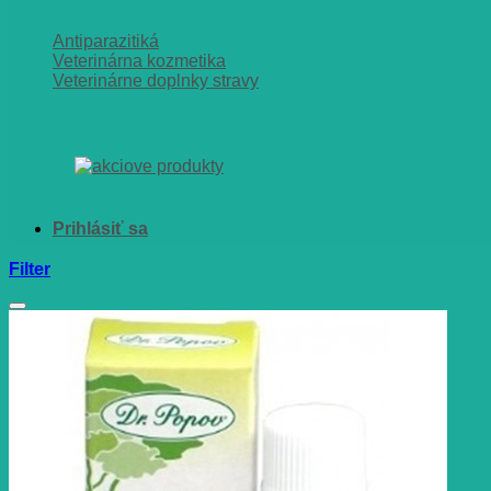
Antiparazitiká
Veterinárna kozmetika
Veterinárne doplnky stravy
Filter