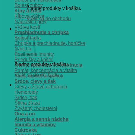
Bolesť zubov
Žiadne produkty v košíku.
Kĺby a kosti
Kĺbová výživa
Vrátiť sa do obchodu
Náplasti a gély
Výživa kostí
Košík
Prechladnutie a chrípka
Bolesť hrdla
Chrípka a prechladnutie, horúčka
Nádcha
Posilnenie imunity
Priedušky a kašeľ
Žiadne produkty v košíku.
Nervy, spánok a koncentrácia
Pamät, koncentrácia a vitalita
Vrátiť sa do obchodu
Stres, úzkosť a spánok
Srdce, cievy a tlak
Cievy a žilové ochorenia
Hemoroidy
Srdce, tlak
Štítna žľaza
Zvýšený cholesterol
Ona a on
Alergia a senná nádcha
Imunita a vitamíny
Cukrovka