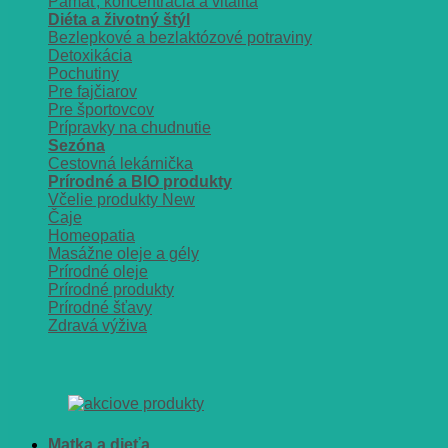
Pamäť, koncentrácia a vitalita
Diéta a životný štýl
Bezlepkové a bezlaktózové potraviny
Detoxikácia
Pochutiny
Pre fajčiarov
Pre športovcov
Prípravky na chudnutie
Sezóna
Cestovná lekárnička
Prírodné a BIO produkty
Včelie produkty
Čaje
Homeopatia
Masážne oleje a gély
Prírodné oleje
Prírodné produkty
Prírodné šťavy
Zdravá výživa
Matka a dieťa