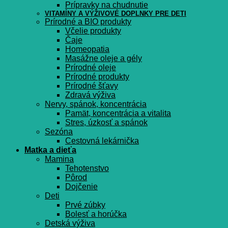
Prípravky na chudnutie
VITAMÍNY A VÝŽIVOVÉ DOPLNKY PRE DETI
Prírodné a BIO produkty
Včelie produkty
Čaje
Homeopatia
Masážne oleje a gély
Prírodné oleje
Prírodné produkty
Prírodné šťavy
Zdravá výživa
Nervy, spánok, koncentrácia
Pamät, koncentrácia a vitalita
Stres, úzkosť a spánok
Sezóna
Cestovná lekárnička
Matka a dieťa
Mamina
Tehotenstvo
Pôrod
Dojčenie
Deti
Prvé zúbky
Bolesť a horúčka
Detská výživa