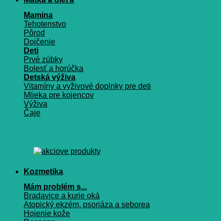
Mamina
Tehotenstvo
Pôrod
Dojčenie
Deti
Prvé zúbky
Bolesť a horúčka
Detská výživa
Vitamíny a vyživové doplnky pre deti
Mlieka pre kojencov
Výživa
Čaje
Kozmetika
Mám problém s...
Bradavice a kurie oká
Atopický ekzém, psoriáza a seborea
Hojenie kože