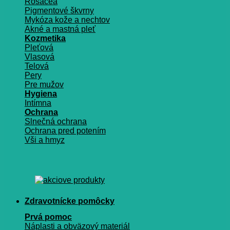
Rosacea
Pigmentové škvrny
Mykóza kože a nechtov
Akné a mastná pleť
Kozmetika
Pleťová
Vlasová
Telová
Pery
Pre mužov
Hygiena
Intímna
Ochrana
Slnečná ochrana
Ochrana pred potením
Vši a hmyz
Zdravotnícke pomôcky
Prvá pomoc
Náplasti a obväzový materiál