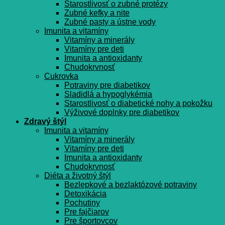
Starostlivosť o zubné protézy
Zubné kefky a nite
Zubné pasty a ústne vody
Imunita a vitamíny
Vitamíny a minerály
Vitamíny pre deti
Imunita a antioxidanty
Chudokrvnosť
Cukrovka
Potraviny pre diabetikov
Sladidlá a hypoglykémia
Starostlivosť o diabetické nohy a pokožku
Výživové doplnky pre diabetikov
Zdravý štýl
Imunita a vitamíny
Vitamíny a minerály
Vitamíny pre deti
Imunita a antioxidanty
Chudokrvnosť
Diéta a životný štýl
Bezlepkové a bezlaktózové potraviny
Detoxikácia
Pochutiny
Pre fajčiarov
Pre športovcov