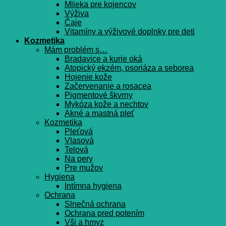
Mlieka pre kojencov
Výživa
Čaje
Vitamíny a výživové doplnky pre deti
Kozmetika
Mám problém s…
Bradavice a kurie oká
Atopický ekzém, psoriáza a seborea
Hojenie kože
Začervenanie a rosacea
Pigmentové škvrny
Mykóza kože a nechtov
Akné a mastná pleť
Kozmetika
Pleťová
Vlasová
Telová
Na pery
Pre mužov
Hygiena
Intímna hygiena
Ochrana
Slnečná ochrana
Ochrana pred potením
Vši a hmyz