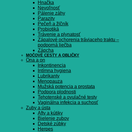
Hnačka
Nevoľnosť
Pálenie záhy
Parazity
Pečeň a žlčník
Probiotiká
Trávenie a plynatosť
Zápalové ochorenia tráviaceho traktu –
podporná liečba
Zápcha
MOČOVÉ CESTY A OBLIČKY
Ona a on
Inkontinencia
Intímna hygiena
Lubrikanty
Menopauza
Mužská potencia a prostata
Podpora plodnosti
Tehotenské a ovulačné testy
Vaginálna infekcia a suchosť
Zuby a ústa
Afty a kútiky
Bielenie zubov
Detské zúbky
Herpes