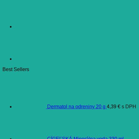
Best Sellers
Dermatol na odreniny 20 g
4,39
€
s DPH
CÍGEĽSKÁ Minerálna voda 330 ml