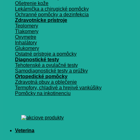
Ošetrenie kože
Lekárnička a chirugické pomôcky
Ochranné pomôcky a dezinfekcia
Zdravotnícke prístroje
Teplomery
Tlakomery
Oxymetre
Inhalátory
Glukomery
Ostatné prístroje a pomôcky
Diagnostické testy
Tehotenské a ovulačné testy
Samodiagnostické testy a prúžky
Ortopedické pomôcky
Zdravotná obuv a oblečenie
Termofory, chladivé a hrejivé vankúšiky
Pomôcky na inkotinenciu
Veterina