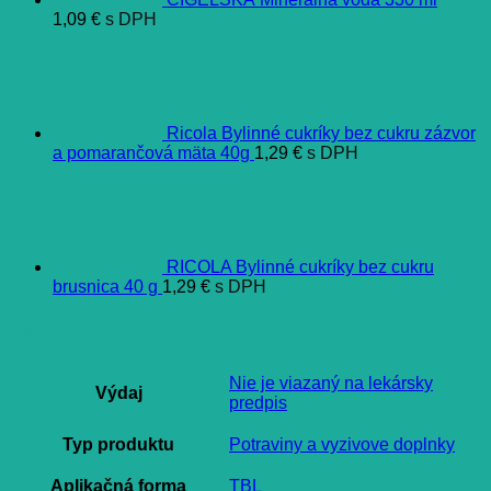
1,09
€
s DPH
Ricola Bylinné cukríky bez cukru zázvor
a pomarančová mäta 40g
1,29
€
s DPH
RICOLA Bylinné cukríky bez cukru
brusnica 40 g
1,29
€
s DPH
Ďalšie informácie
Nie je viazaný na lekársky
Výdaj
predpis
Typ produktu
Potraviny a vyzivove doplnky
Aplikačná forma
TBL