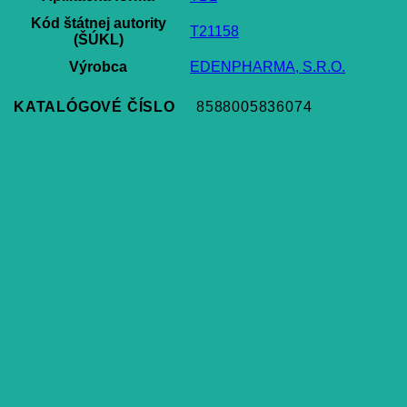
Kód štátnej autority
T21158
(ŠÚKL)
Výrobca
EDENPHARMA, S.R.O.
KATALÓGOVÉ ČÍSLO
8588005836074
Súvisiace produkty