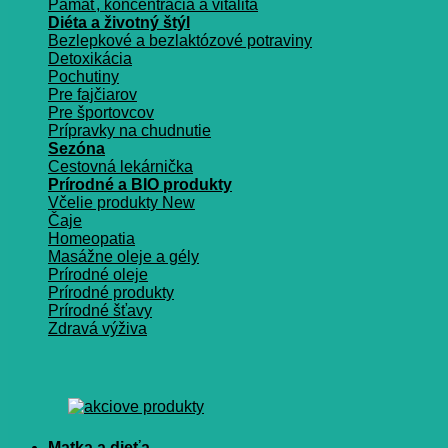
Pamäť, koncentrácia a vitalita
Diéta a životný štýl
Bezlepkové a bezlaktózové potraviny
Detoxikácia
Pochutiny
Pre fajčiarov
Pre športovcov
Prípravky na chudnutie
Sezóna
Cestovná lekárnička
Prírodné a BIO produkty
Včelie produkty
Čaje
Homeopatia
Masážne oleje a gély
Prírodné oleje
Prírodné produkty
Prírodné šťavy
Zdravá výživa
Matka a dieťa