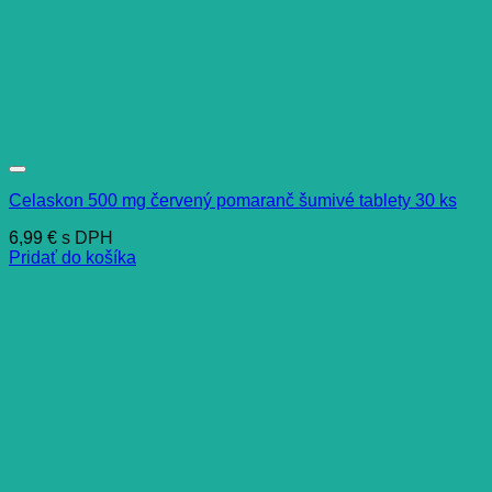
Celaskon 500 mg červený pomaranč šumivé tablety 30 ks
6,99
€
s DPH
Pridať do košíka