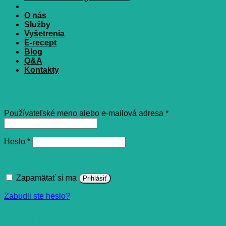
O nás
Služby
Vyšetrenia
E-recept
Blog
Q&A
Kontakty
Prihlásenie
Povinné
Používateľské meno alebo e-mailová adresa
*
Povinné
Heslo
*
Zapamätať si ma
Prihlásiť
Zabudli ste heslo?
Registrovať sa