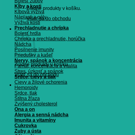
Bolesť zubov
Kĺby a kosti
Žiadne produkty v košíku.
Kĺbová výživa
Náplasti a gély
Vrátiť sa do obchodu
Výživa kostí
Prechladnutie a chrípka
Košík
Bolesť hrdla
Chrípka a prechladnutie, horúčka
Nádcha
Posilnenie imunity
Priedušky a kašeľ
Nervy, spánok a koncentrácia
Žiadne produkty v košíku.
Pamät, koncentrácia a vitalita
Stres, úzkosť a spánok
Vrátiť sa do obchodu
Srdce, cievy a tlak
Cievy a žilové ochorenia
Hemoroidy
Srdce, tlak
Štítna žľaza
Zvýšený cholesterol
Ona a on
Alergia a senná nádcha
Imunita a vitamíny
Cukrovka
Zuby a ústa