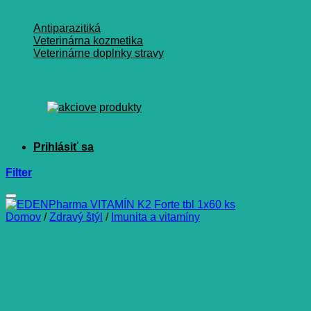
Antiparazitiká
Veterinárna kozmetika
Veterinárne doplnky stravy
Filter
Domov
/
Zdravý štýl
/
Imunita a vitamíny
EDENPharma VITAMÍN K2
Forte tbl 1×60 ks