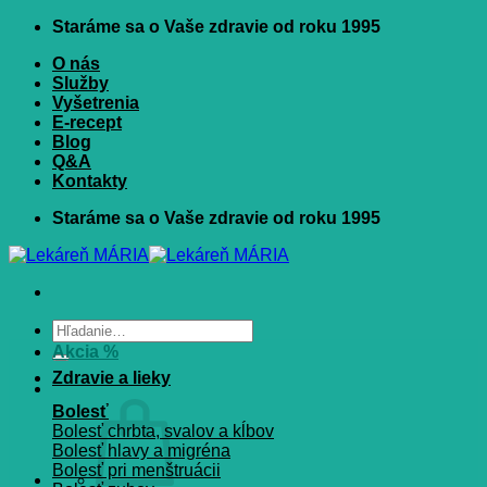
Skip
Staráme sa o Vaše zdravie od roku 1995
to
O nás
content
Služby
Vyšetrenia
E-recept
Blog
Q&A
Kontakty
Staráme sa o Vaše zdravie od roku 1995
Hľadať:
Akcia %
Zdravie a lieky
Bolesť
Bolesť chrbta, svalov a kĺbov
Bolesť hlavy a migréna
Bolesť pri menštruácii