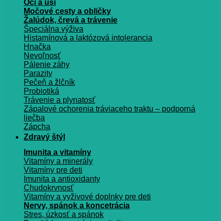
Oči a uši
Močové cesty a obličky
Žalúdok, črevá a trávenie
Špeciálna výživa
Histamínová a laktózová intolerancia
Hnačka
Nevoľnosť
Pálenie záhy
Parazity
Pečeň a žlčník
Probiotiká
Trávenie a plynatosť
Zápalové ochorenia tráviaceho traktu – podporná
liečba
Zápcha
Zdravý štýl
Imunita a vitamíny
Vitamíny a minerály
Vitamíny pre deti
Imunita a antioxidanty
Chudokrvnosť
Vitamíny a vyživové doplnky pre deti
Nervy, spánok a koncetrácia
Stres, úzkosť a spánok