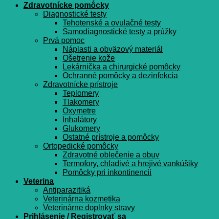
Zdravotnícke pomôcky
Diagnostické testy
Tehotenské a ovulačné testy
Samodiagnostické testy a prúžky
Prvá pomoc
Náplasti a obväzový materiál
Ošetrenie kože
Lekárnička a chirurgické pomôcky
Ochranné pomôcky a dezinfekcia
Zdravotnícke prístroje
Teplomery
Tlakomery
Oxymetre
Inhalátory
Glukomery
Ostatné prístroje a pomôcky
Ortopedické pomôcky
Zdravotné oblečenie a obuv
Termofory, chladivé a hrejivé vankúšiky
Pomôcky pri inkontinencii
Veterina
Antiparazitiká
Veterinárna kozmetika
Veterinárne doplnky stravy
Prihlásenie / Registrovať sa