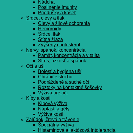
Nádcha
Posilnenie imunity
Priedušky a kašeľ
Srdce, cievy a tlak
Cievy a žilové ochorenia
Hemoroidy
Srdce, tlak
Štítna žľaza
Zvýšený cholesterol
Nervy, spánok, koncentrácia
Pamät, koncentrácia a vitalita
Stres, úzkosť a spánok
Oči a uši
Bolesť a hygiena uší
Chrániče sluchu
Podráždené a suché oči
Roztoky na kontaktné šošovky
Výživa pre oči
Kĺby a kosti
Kĺbová výživa
Náplasti a gély
Výživa kostí
Žalúdok, črevá a trávenie
Špeciálna výživa
Histamínová a laktózová intolerancia