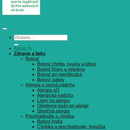
Hľadať:
Akcia %
Zdravie a lieky
Bolesť
Bolesť chrbta, svalov a kĺbov
Bolesť hlavy a migréna
Bolesť pri menštruácii
Bolesť zubov
Alergia a senná nádcha
Alergia očí
Alergická nádcha
Lieky na alergiu
Ošetrenie kože pri alergii
Slnečná alergia
Prechladnutie a chrípka
Bolesť hrdla
Chrípka a prechladnutie, horúčka