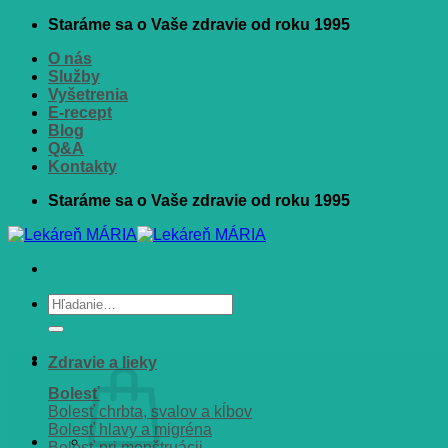
Skip
Staráme sa o Vaše zdravie od roku 1995
to
O nás
content
Služby
Vyšetrenia
E-recept
Blog
Q&A
Kontakty
Staráme sa o Vaše zdravie od roku 1995
Hľadať:
Zdravie a lieky
Bolesť
Bolesť chrbta, svalov a kĺbov
Bolesť hlavy a migréna
Bolesť pri menštruácii