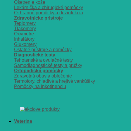
Ošetrenie kože
Lekárnička a chirugické pomôcky
Ochranné pomôcky a dezinfekcia
Zdravotnícke prístroje
Teplomery
Tlakomery
Oxymetre
Inhalátory
Glukomery
Ostatné prístroje a pomôcky
Diagnostické testy
Tehotenské a ovulačné testy
Samodiagnostické testy a prúžky
Ortopedické pomôcky
Zdravotná obuv a oblečenie
Termofory, chladivé a hrejivé vankúšiky
Pomôcky na inkotinenciu
Veterina