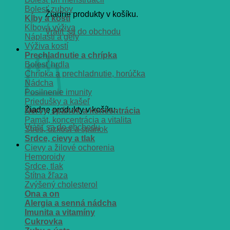
Bolesť zubov
Žiadne produkty v košíku.
Kĺby a kosti
Kĺbová výživa
Vrátiť sa do obchodu
Náplasti a gély
Výživa kostí
Košík
Prechladnutie a chrípka
Bolesť hrdla
Chrípka a prechladnutie, horúčka
Nádcha
Posilnenie imunity
Priedušky a kašeľ
Žiadne produkty v košíku.
Nervy, spánok a koncentrácia
Pamät, koncentrácia a vitalita
Vrátiť sa do obchodu
Stres, úzkosť a spánok
Srdce, cievy a tlak
Cievy a žilové ochorenia
Hemoroidy
Srdce, tlak
Štítna žľaza
Zvýšený cholesterol
Ona a on
Alergia a senná nádcha
Imunita a vitamíny
Cukrovka