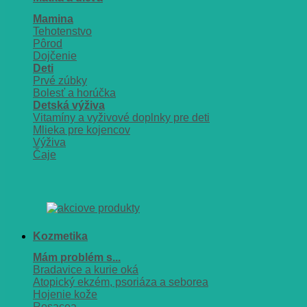
Mamina
Tehotenstvo
Pôrod
Dojčenie
Deti
Prvé zúbky
Bolesť a horúčka
Detská výživa
Vitamíny a vyživové doplnky pre deti
Mlieka pre kojencov
Výživa
Čaje
Kozmetika
Mám problém s...
Bradavice a kurie oká
Atopický ekzém, psoriáza a seborea
Hojenie kože
Rosacea