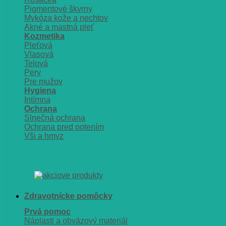
Pigmentové škvrny
Mykóza kože a nechtov
Akné a mastná pleť
Kozmetika
Pleťová
Vlasová
Telová
Pery
Pre mužov
Hygiena
Intímna
Ochrana
Slnečná ochrana
Ochrana pred potením
Vši a hmyz
Zdravotnícke pomôcky
Prvá pomoc
Náplasti a obväzový materiál