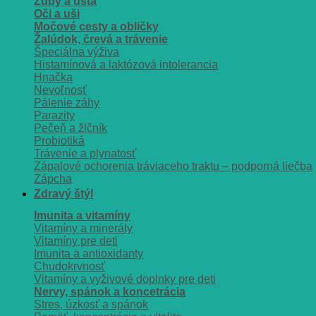
Zuby a ústa
Oči a uši
Močové cesty a obličky
Žalúdok, črevá a trávenie
Špeciálna výživa
Histamínová a laktózová intolerancia
Hnačka
Nevoľnosť
Pálenie záhy
Parazity
Pečeň a žlčník
Probiotiká
Trávenie a plynatosť
Zápalové ochorenia tráviaceho traktu – podporná liečba
Zápcha
Zdravý štýl
Imunita a vitamíny
Vitamíny a minerály
Vitamíny pre deti
Imunita a antioxidanty
Chudokrvnosť
Vitamíny a vyživové doplnky pre deti
Nervy, spánok a koncetrácia
Stres, úzkosť a spánok