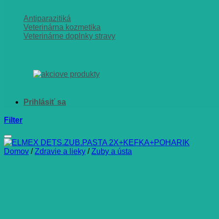
Antiparazitiká
Veterinárna kozmetika
Veterinárne doplnky stravy
Filter
Domov
/
Zdravie a lieky
/
Zuby a ústa
ELMEX DETS.ZUB.PASTA 2