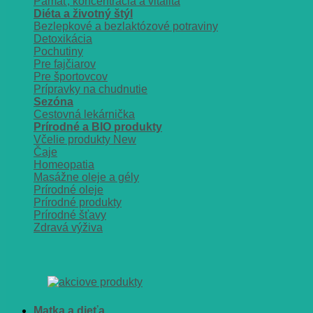
Pamäť, koncentrácia a vitalita
Diéta a životný štýl
Bezlepkové a bezlaktózové potraviny
Detoxikácia
Pochutiny
Pre fajčiarov
Pre športovcov
Prípravky na chudnutie
Sezóna
Cestovná lekárnička
Prírodné a BIO produkty
Včelie produkty
Čaje
Homeopatia
Masážne oleje a gély
Prírodné oleje
Prírodné produkty
Prírodné šťavy
Zdravá výživa
Matka a dieťa