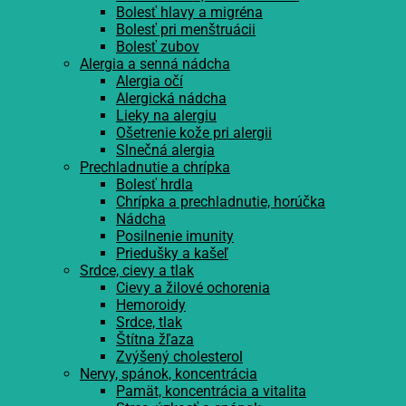
Bolesť hlavy a migréna
Bolesť pri menštruácii
Bolesť zubov
Alergia a senná nádcha
Alergia očí
Alergická nádcha
Lieky na alergiu
Ošetrenie kože pri alergii
Slnečná alergia
Prechladnutie a chrípka
Bolesť hrdla
Chrípka a prechladnutie, horúčka
Nádcha
Posilnenie imunity
Priedušky a kašeľ
Srdce, cievy a tlak
Cievy a žilové ochorenia
Hemoroidy
Srdce, tlak
Štítna žľaza
Zvýšený cholesterol
Nervy, spánok, koncentrácia
Pamät, koncentrácia a vitalita