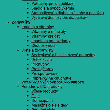
Potraviny pre diabetikov
Sladidlá a hypoglykémia
Starostlivosť o diabetické nohy a pokožku
Výživové doplnky pre diabetikov
Zdravý štýl
Imunita a vitamíny
Vitamíny a minerály
Vitamíny pre deti
Imunita a antioxidanty
Chudokrvnosť
Diéta a životný štýl
Bezlepkové a bezlaktózové potraviny
Detoxikácia
Pochutiny
Pre fajčiarov
Pre športovcov
Prípravky na chudnutie
VITAMÍNY A VÝŽIVOVÉ DOPLNKY PRE DETI
Prírodné a BIO produkty
Včelie produkty
Čaje
Homeopatia
Masážne oleje a gély
Prírodné oleje