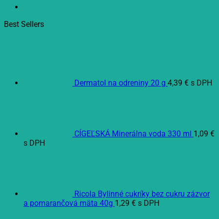
Best Sellers
Dermatol na odreniny 20 g
4,39
€
s DPH
CÍGEĽSKÁ Minerálna voda 330 ml
1,09
€
s DPH
Ricola Bylinné cukríky bez cukru zázvor
a pomarančová mäta 40g
1,29
€
s DPH