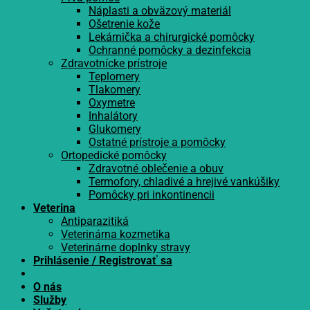
Náplasti a obväzový materiál
Ošetrenie kože
Lekárnička a chirurgické pomôcky
Ochranné pomôcky a dezinfekcia
Zdravotnícke prístroje
Teplomery
Tlakomery
Oxymetre
Inhalátory
Glukomery
Ostatné prístroje a pomôcky
Ortopedické pomôcky
Zdravotné oblečenie a obuv
Termofory, chladivé a hrejivé vankúšiky
Pomôcky pri inkontinencii
Veterina
Antiparazitiká
Veterinárna kozmetika
Veterinárne doplnky stravy
Prihlásenie / Registrovať sa
O nás
Služby