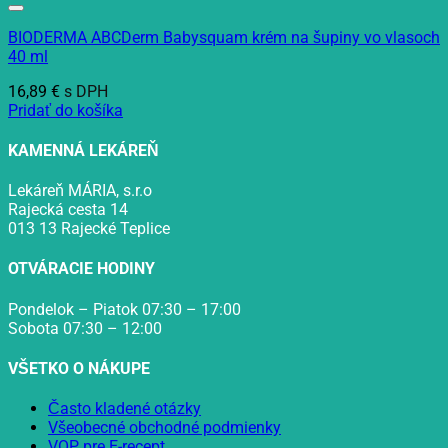
BIODERMA ABCDerm Babysquam krém na šupiny vo vlasoch
40 ml
16,89
€
s DPH
Pridať do košíka
KAMENNÁ LEKÁREŇ
Lekáreň MÁRIA, s.r.o
Rajecká cesta 14
013 13 Rajecké Teplice
OTVÁRACIE HODINY
Pondelok – Piatok 07:30 – 17:00
Sobota 07:30 – 12:00
VŠETKO O NÁKUPE
Často kladené otázky
Všeobecné obchodné podmienky
VOP pre E-recept