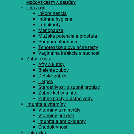
MOČOVÉ CESTY A OBLIČKY
Ona a on
Inkontinencia
Intímna hygiena
Lubrikanty
Menopauza
Mužská potencia a prostata
Podpora plodnosti
Tehotenské a ovulačné testy
Vaginálna infekcia a suchosť
Zuby a ústa
Afty a kútiky
Bielenie zubov
Detské zúbky
Herpes
Starostlivosť o zubné protézy
Zubné kefky a nite
Zubné pasty a ústne vody
Imunita a vitamíny
Vitamíny a minerály
Vitamíny pre deti
Imunita a antioxidanty
Chudokrvnosť
Cukrovka