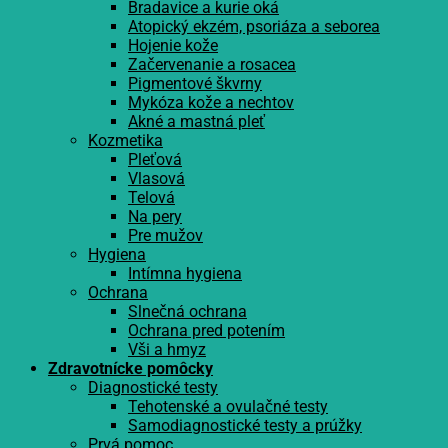
Bradavice a kurie oká
Atopický ekzém, psoriáza a seborea
Hojenie kože
Začervenanie a rosacea
Pigmentové škvrny
Mykóza kože a nechtov
Akné a mastná pleť
Kozmetika
Pleťová
Vlasová
Telová
Na pery
Pre mužov
Hygiena
Intímna hygiena
Ochrana
Slnečná ochrana
Ochrana pred potením
Vši a hmyz
Zdravotnícke pomôcky
Diagnostické testy
Tehotenské a ovulačné testy
Samodiagnostické testy a prúžky
Prvá pomoc