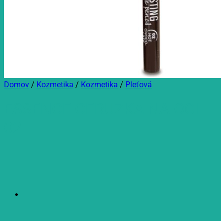
Domov
/
Kozmetika
/
Kozmetika
/
Pleťová
ESSENCE CERUZKA NA OCI
02