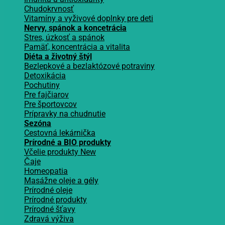
Chudokrvnosť
Vitamíny a vyživové doplnky pre deti
Nervy, spánok a koncetrácia
Stres, úzkosť a spánok
Pamäť, koncentrácia a vitalita
Diéta a životný štýl
Bezlepkové a bezlaktózové potraviny
Detoxikácia
Pochutiny
Pre fajčiarov
Pre športovcov
Prípravky na chudnutie
Sezóna
Cestovná lekárnička
Prírodné a BIO produkty
Včelie produkty
Čaje
Homeopatia
Masážne oleje a gély
Prírodné oleje
Prírodné produkty
Prírodné šťavy
Zdravá výživa