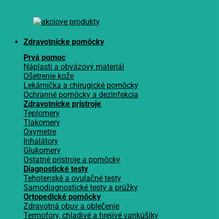
Zdravotnícke pomôcky
Prvá pomoc
Náplasti a obväzový materiál
Ošetrenie kože
Lekárnička a chirugické pomôcky
Ochranné pomôcky a dezinfekcia
Zdravotnícke prístroje
Teplomery
Tlakomery
Oxymetre
Inhalátory
Glukomery
Ostatné prístroje a pomôcky
Diagnostické testy
Tehotenské a ovulačné testy
Samodiagnostické testy a prúžky
Ortopedické pomôcky
Zdravotná obuv a oblečenie
Termofory, chladivé a hrejivé vankúšiky