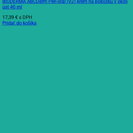
BIODERMA ABCDerm Péri-oral (V2) krém na pokožku v okolí
úst 40 ml
17,39
€
s DPH
Pridať do košíka