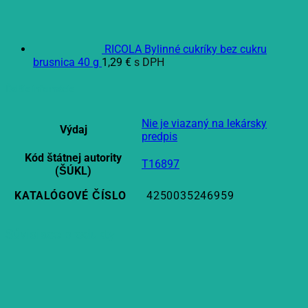
RICOLA Bylinné cukríky bez cukru
brusnica 40 g
1,29
€
s DPH
Ďalšie informácie
Nie je viazaný na lekársky
Výdaj
predpis
Kód štátnej autority
T16897
(ŠÚKL)
KATALÓGOVÉ ČÍSLO
4250035246959
Súvisiace produkty