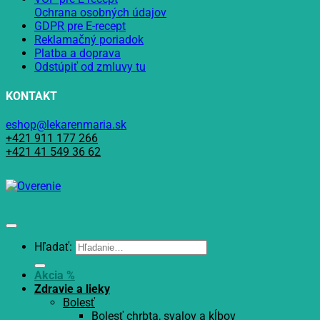
Ochrana osobných údajov
GDPR pre E-recept
Reklamačný poriadok
Platba a doprava
Odstúpiť od zmluvy tu
KONTAKT
eshop@lekarenmaria.sk
+421 911 177 266
+421 41 549 36 62
Hľadať:
Akcia %
Zdravie a lieky
Bolesť
Bolesť chrbta, svalov a kĺbov