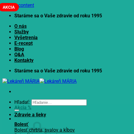
Skip to content
AKCIA
Staráme sa o Vaše zdravie od roku 1995
O nás
Služby
Vyšetrenia
E-recept
Blog
Q&A
Kontakty
Staráme sa o Vaše zdravie od roku 1995
Hľadať:
Akcia %
Zdravie a lieky
Bolesť
Bolesť chrbta, svalov a kĺbov