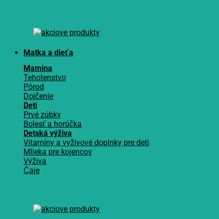
Matka a dieťa
Mamina
Tehotenstvo
Pôrod
Dojčenie
Deti
Prvé zúbky
Bolesť a horúčka
Detská výživa
Vitamíny a vyživové doplnky pre deti
Mlieka pre kojencov
Výživa
Čaje