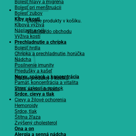
Bolesť hlavy a migréna
Bolesť pri menštruácii
Bolesť zubov
Kĺby a kosti
Žiadne produkty v košíku.
Kĺbová výživa
Náplasti a gély
Vrátiť sa do obchodu
Výživa kostí
Košík
Prechladnutie a chrípka
Bolesť hrdla
Chrípka a prechladnutie, horúčka
Nádcha
Posilnenie imunity
Priedušky a kašeľ
Nervy, spánok a koncentrácia
Žiadne produkty v košíku.
Pamät, koncentrácia a vitalita
Stres, úzkosť a spánok
Vrátiť sa do obchodu
Srdce, cievy a tlak
Cievy a žilové ochorenia
Hemoroidy
Srdce, tlak
Štítna žľaza
Zvýšený cholesterol
Ona a on
Alergia a senná nádcha