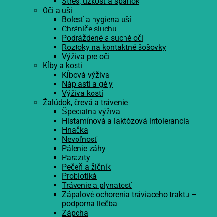
Stres, úzkosť a spánok
Oči a uši
Bolesť a hygiena uší
Chrániče sluchu
Podráždené a suché oči
Roztoky na kontaktné šošovky
Výživa pre oči
Kĺby a kosti
Kĺbová výživa
Náplasti a gély
Výživa kostí
Žalúdok, črevá a trávenie
Špeciálna výživa
Histamínová a laktózová intolerancia
Hnačka
Nevoľnosť
Pálenie záhy
Parazity
Pečeň a žlčník
Probiotiká
Trávenie a plynatosť
Zápalové ochorenia tráviaceho traktu –
podporná liečba
Zápcha