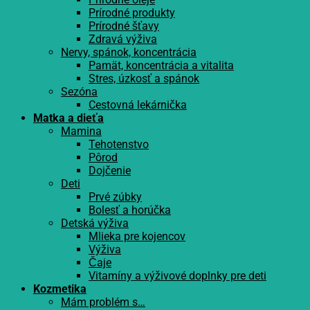
Prírodné produkty
Prírodné šťavy
Zdravá výživa
Nervy, spánok, koncentrácia
Pamät, koncentrácia a vitalita
Stres, úzkosť a spánok
Sezóna
Cestovná lekárnička
Matka a dieťa
Mamina
Tehotenstvo
Pôrod
Dojčenie
Deti
Prvé zúbky
Bolesť a horúčka
Detská výživa
Mlieka pre kojencov
Výživa
Čaje
Vitamíny a výživové doplnky pre deti
Kozmetika
Mám problém s…