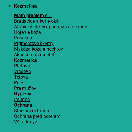
Kozmetika
Mám problém s...
Bradavice a kurie oká
Atopický ekzém, psoriáza a seborea
Hojenie kože
Rosacea
Pigmentové škvrny
Mykóza kože a nechtov
Akné a mastná pleť
Kozmetika
Pleťová
Vlasová
Telová
Pery
Pre mužov
Hygiena
Intímna
Ochrana
Slnečná ochrana
Ochrana pred potením
Vši a hmyz