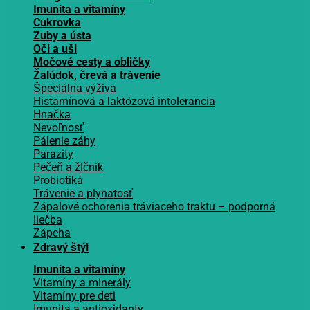
Imunita a vitamíny
Cukrovka
Zuby a ústa
Oči a uši
Močové cesty a obličky
Žalúdok, črevá a trávenie
Špeciálna výživa
Histamínová a laktózová intolerancia
Hnačka
Nevoľnosť
Pálenie záhy
Parazity
Pečeň a žlčník
Probiotiká
Trávenie a plynatosť
Zápalové ochorenia tráviaceho traktu – podporná
liečba
Zápcha
Zdravý štýl
Imunita a vitamíny
Vitamíny a minerály
Vitamíny pre deti
Imunita a antioxidanty