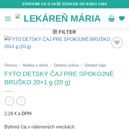
Skip
STARÁME SA O VAŠE ZDRAVIE OD ROKU 1995
to
content
FILTER
Domov
/
Matka a dieťa
/
Detská výživa
/
Detské čaje
FYTO DETSKÝ ČAJ PRE SPOKOJNÉ
BRUŠKO 20×1 g (20 g)
2,29
€
s DPH
Bylinný čaj v nálevových vreckách.