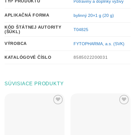
TYP PRODUKTU
Potraviny a doplnky výživy
APLIKAČNÁ FORMA
bylinný 20×1 g (20 g)
KÓD ŠTÁTNEJ AUTORITY
T04825
(ŠÚKL)
VÝROBCA
FYTOPHARMA, a.s. (SVK)
KATALÓGOVÉ ČÍSLO
8585022200031
SÚVISIACE PRODUKTY