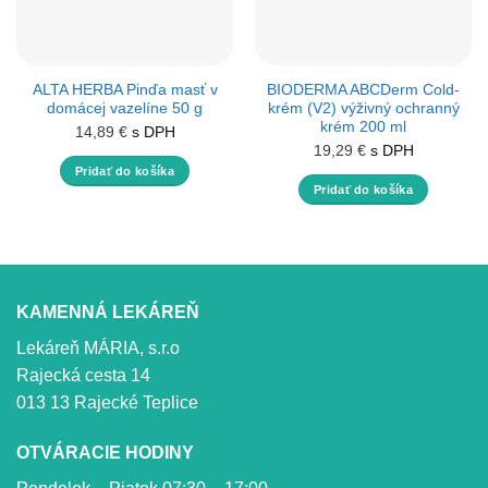
ALTA HERBA Pinďa masť v
BIODERMA ABCDerm Cold-
domácej vazelíne 50 g
krém (V2) výživný ochranný
krém 200 ml
14,89
€
s DPH
19,29
€
s DPH
Pridať do košíka
Pridať do košíka
KAMENNÁ LEKÁREŇ
Lekáreň MÁRIA, s.r.o
Rajecká cesta 14
013 13 Rajecké Teplice
OTVÁRACIE HODINY