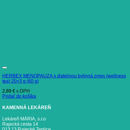
HERBEX MENOPAUZA s ďatelinou bylinná zmes (wellness
tea) 20×3 g (60 g)
2,89
€
s DPH
Pridať do košíka
KAMENNÁ LEKÁREŇ
Lekáreň MÁRIA, s.r.o
Rajecká cesta 14
013 13 Rajecké Teplice