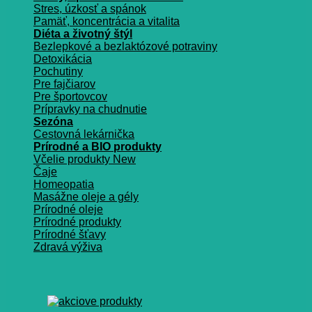
Stres, úzkosť a spánok
Pamäť, koncentrácia a vitalita
Diéta a životný štýl
Bezlepkové a bezlaktózové potraviny
Detoxikácia
Pochutiny
Pre fajčiarov
Pre športovcov
Prípravky na chudnutie
Sezóna
Cestovná lekárnička
Prírodné a BIO produkty
Včelie produkty
Čaje
Homeopatia
Masážne oleje a gély
Prírodné oleje
Prírodné produkty
Prírodné šťavy
Zdravá výživa