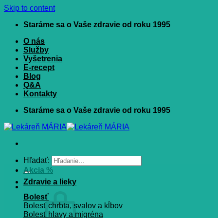
Skip to content
Staráme sa o Vaše zdravie od roku 1995
O nás
Služby
Vyšetrenia
E-recept
Blog
Q&A
Kontakty
Staráme sa o Vaše zdravie od roku 1995
Hľadať:
Akcia %
Zdravie a lieky
Bolesť
Bolesť chrbta, svalov a kĺbov
Bolesť hlavy a migréna