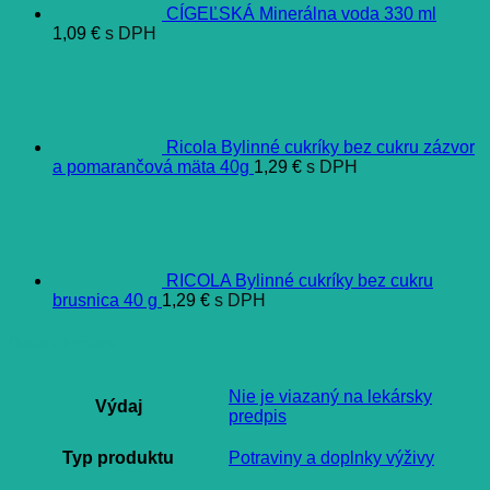
CÍGEĽSKÁ Minerálna voda 330 ml
1,09
€
s DPH
Ricola Bylinné cukríky bez cukru zázvor
a pomarančová mäta 40g
1,29
€
s DPH
RICOLA Bylinné cukríky bez cukru
brusnica 40 g
1,29
€
s DPH
Ďalšie informácie
Nie je viazaný na lekársky
Výdaj
predpis
Typ produktu
Potraviny a doplnky výživy