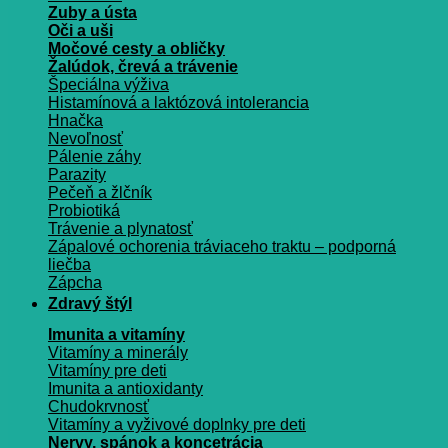
Zuby a ústa
Oči a uši
Močové cesty a obličky
Žalúdok, črevá a trávenie
Špeciálna výživa
Histamínová a laktózová intolerancia
Hnačka
Nevoľnosť
Pálenie záhy
Parazity
Pečeň a žlčník
Probiotiká
Trávenie a plynatosť
Zápalové ochorenia tráviaceho traktu – podporná
liečba
Zápcha
Zdravý štýl
Imunita a vitamíny
Vitamíny a minerály
Vitamíny pre deti
Imunita a antioxidanty
Chudokrvnosť
Vitamíny a vyživové doplnky pre deti
Nervy, spánok a koncetrácia