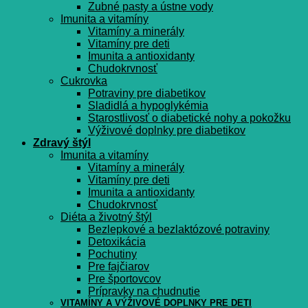
Zubné pasty a ústne vody
Imunita a vitamíny
Vitamíny a minerály
Vitamíny pre deti
Imunita a antioxidanty
Chudokrvnosť
Cukrovka
Potraviny pre diabetikov
Sladidlá a hypoglykémia
Starostlivosť o diabetické nohy a pokožku
Výživové doplnky pre diabetikov
Zdravý štýl
Imunita a vitamíny
Vitamíny a minerály
Vitamíny pre deti
Imunita a antioxidanty
Chudokrvnosť
Diéta a životný štýl
Bezlepkové a bezlaktózové potraviny
Detoxikácia
Pochutiny
Pre fajčiarov
Pre športovcov
Prípravky na chudnutie
VITAMÍNY A VÝŽIVOVÉ DOPLNKY PRE DETI