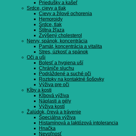
Priedušky a kašeľ
Srdce, cievy a tlak
Cievy a žilové ochorenia
Hemoroidy
Srdce, tlak
Štítna žľaza
Zvýšený cholesterol
Nervy, spánok, koncentrácia
Pamät, koncentrácia a vitalita
Stres, úzkosť a spánok
Oči a uši
Bolesť a hygiena uší
Chrániče sluchu
Podráždené a suché oči
Roztoky na kontaktné šošovky
Výživa pre oči
Kĺby a kosti
Kĺbová výživa
Náplasti a gély
Výživa kostí
Žalúdok, črevá a trávenie
Špeciálna výživa
Histamínová a laktózová intolerancia
Hnačka
Nevoľnosť