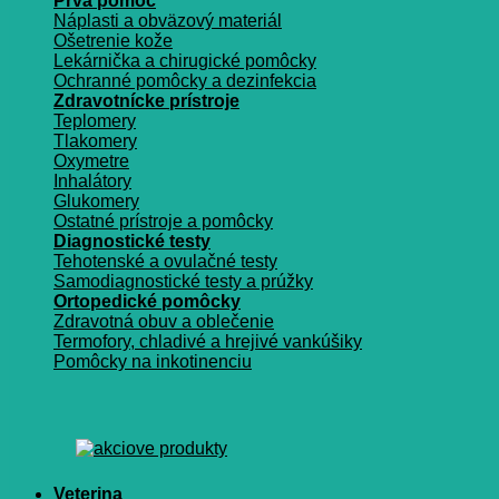
Prvá pomoc
Náplasti a obväzový materiál
Ošetrenie kože
Lekárnička a chirugické pomôcky
Ochranné pomôcky a dezinfekcia
Zdravotnícke prístroje
Teplomery
Tlakomery
Oxymetre
Inhalátory
Glukomery
Ostatné prístroje a pomôcky
Diagnostické testy
Tehotenské a ovulačné testy
Samodiagnostické testy a prúžky
Ortopedické pomôcky
Zdravotná obuv a oblečenie
Termofory, chladivé a hrejivé vankúšiky
Pomôcky na inkotinenciu
Veterina