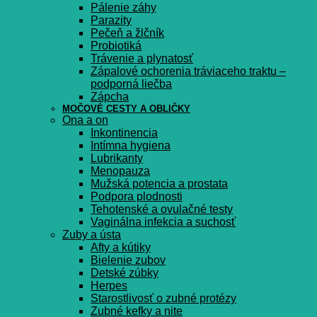
Pálenie záhy
Parazity
Pečeň a žlčník
Probiotiká
Trávenie a plynatosť
Zápalové ochorenia tráviaceho traktu –
podporná liečba
Zápcha
MOČOVÉ CESTY A OBLIČKY
Ona a on
Inkontinencia
Intímna hygiena
Lubrikanty
Menopauza
Mužská potencia a prostata
Podpora plodnosti
Tehotenské a ovulačné testy
Vaginálna infekcia a suchosť
Zuby a ústa
Afty a kútiky
Bielenie zubov
Detské zúbky
Herpes
Starostlivosť o zubné protézy
Zubné kefky a nite