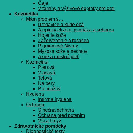
Čaje
Vitamíny a výživové doplnky pre deti
Kozmetika
Mám problém s…
Bradavice a kurie oká
Atopický ekzém, psoriáza a seborea
Hojenie kože
Začervenanie a rosacea
Pigmentové škvrny
Mykóza kože a nechtov
Akné a mastná pleť
Kozmetika
Pleťová
Vlasová
Telová
Na pery
Pre mužov
Hygiena
Intímna hygiena
Ochrana
Slnečná ochrana
Ochrana pred potením
Vši a hmyz
Zdravotnícke pomôcky
Diagnostické testy