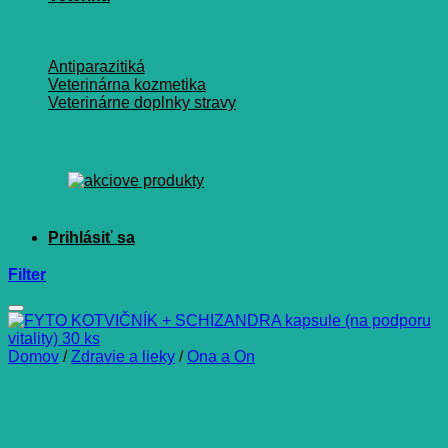
Antiparazitiká
Veterinárna kozmetika
Veterinárne doplnky stravy
Filter
Domov
/
Zdravie a lieky
/
Ona a On
FYTO KOTVIČNÍK +
SCHIZANDRA kapsule (na