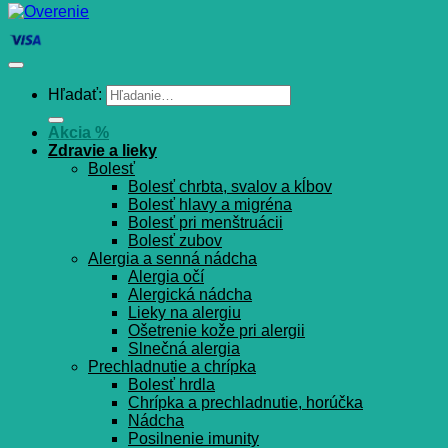
Hľadať:
Akcia %
Zdravie a lieky
Bolesť
Bolesť chrbta, svalov a kĺbov
Bolesť hlavy a migréna
Bolesť pri menštruácii
Bolesť zubov
Alergia a senná nádcha
Alergia očí
Alergická nádcha
Lieky na alergiu
Ošetrenie kože pri alergii
Slnečná alergia
Prechladnutie a chrípka
Bolesť hrdla
Chrípka a prechladnutie, horúčka
Nádcha
Posilnenie imunity