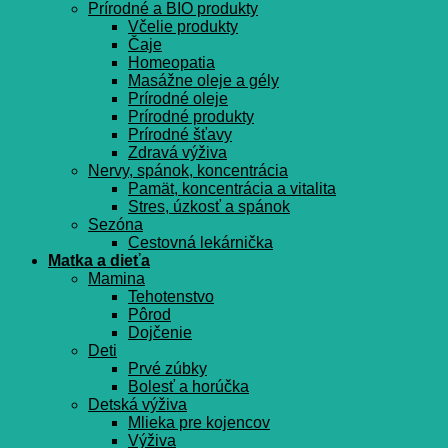
Prírodné a BIO produkty
Včelie produkty
Čaje
Homeopatia
Masážne oleje a gély
Prírodné oleje
Prírodné produkty
Prírodné šťavy
Zdravá výživa
Nervy, spánok, koncentrácia
Pamät, koncentrácia a vitalita
Stres, úzkosť a spánok
Sezóna
Cestovná lekárnička
Matka a dieťa
Mamina
Tehotenstvo
Pôrod
Dojčenie
Deti
Prvé zúbky
Bolesť a horúčka
Detská výživa
Mlieka pre kojencov
Výživa