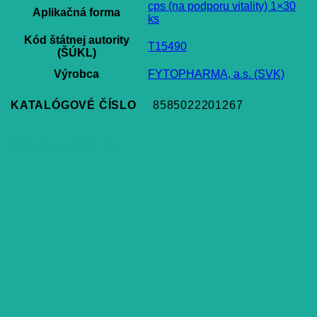
cps (na podporu vitality) 1×30
Aplikačná forma
ks
Kód štátnej autority
T15490
(ŠÚKL)
Výrobca
FYTOPHARMA, a.s. (SVK)
KATALÓGOVÉ ČÍSLO
8585022201267
Súvisiace produkty