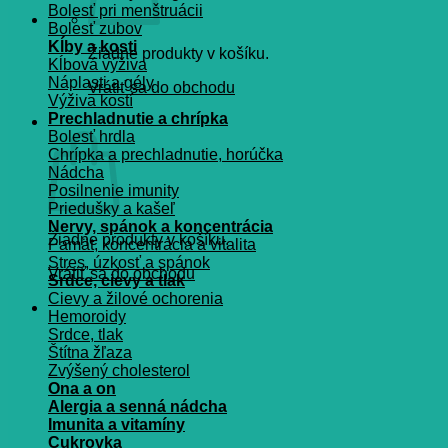
Bolesť pri menštruácii
Bolesť zubov
Kĺby a kosti
Žiadne produkty v košíku.
Kĺbová výživa
Náplasti a gély
Vrátiť sa do obchodu
Výživa kostí
Prechladnutie a chrípka
Košík
Bolesť hrdla
Chrípka a prechladnutie, horúčka
Nádcha
Posilnenie imunity
Priedušky a kašeľ
Nervy, spánok a koncentrácia
Žiadne produkty v košíku.
Pamät, koncentrácia a vitalita
Stres, úzkosť a spánok
Vrátiť sa do obchodu
Srdce, cievy a tlak
Cievy a žilové ochorenia
Hemoroidy
Srdce, tlak
Štítna žľaza
Zvýšený cholesterol
Ona a on
Alergia a senná nádcha
Imunita a vitamíny
Cukrovka