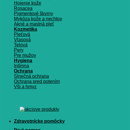
Hojenie kože
Rosacea
Pigmentové škvrny
Mykóza kože a nechtov
Akné a mastná pleť
Kozmetika
Pleťová
Vlasová
Telová
Pery
Pre mužov
Hygiena
Intímna
Ochrana
Slnečná ochrana
Ochrana pred potením
Vši a hmyz
Zdravotnícke pomôcky