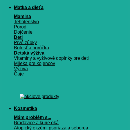
Matka a dieťa
Mamina
Tehotenstvo
Pôrod
Dojčenie
Deti
Prvé zúbky
Bolesť a horúčka
Detská výživa
Vitamíny a vyživové doplnky pre deti
Mlieka pre kojencov
Výživa
Čaje
Kozmetika
Mám problém s...
Bradavice a kurie oká
Atopický ekzém, psoriáza a seborea