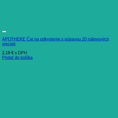
APOTHEKE Čaj na odkyslenie s púpavou 20 nálevových
vreciek
2,19
€
s DPH
Pridať do košíka