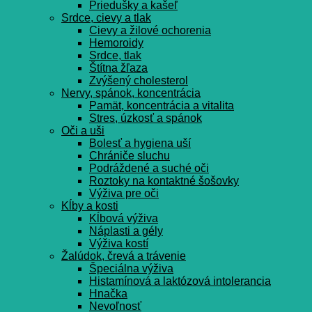
Priedušky a kašeľ
Srdce, cievy a tlak
Cievy a žilové ochorenia
Hemoroidy
Srdce, tlak
Štítna žľaza
Zvýšený cholesterol
Nervy, spánok, koncentrácia
Pamät, koncentrácia a vitalita
Stres, úzkosť a spánok
Oči a uši
Bolesť a hygiena uší
Chrániče sluchu
Podráždené a suché oči
Roztoky na kontaktné šošovky
Výživa pre oči
Kĺby a kosti
Kĺbová výživa
Náplasti a gély
Výživa kostí
Žalúdok, črevá a trávenie
Špeciálna výživa
Histamínová a laktózová intolerancia
Hnačka
Nevoľnosť