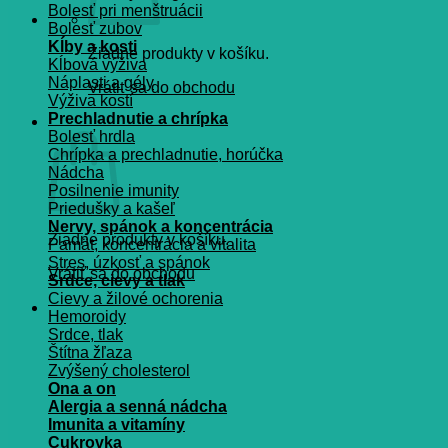
Bolesť pri menštruácii
Bolesť zubov
Kĺby a kosti
Žiadne produkty v košíku.
Kĺbová výživa
Náplasti a gély
Vrátiť sa do obchodu
Výživa kostí
Prechladnutie a chrípka
Košík
Bolesť hrdla
Chrípka a prechladnutie, horúčka
Nádcha
Posilnenie imunity
Priedušky a kašeľ
Nervy, spánok a koncentrácia
Žiadne produkty v košíku.
Pamät, koncentrácia a vitalita
Stres, úzkosť a spánok
Vrátiť sa do obchodu
Srdce, cievy a tlak
Cievy a žilové ochorenia
Hemoroidy
Srdce, tlak
Štítna žľaza
Zvýšený cholesterol
Ona a on
Alergia a senná nádcha
Imunita a vitamíny
Cukrovka