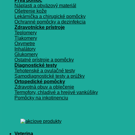
Prvá pomoc
Náplasti a obväzový materiál
Ošetrenie kože
Lekárnička a chirugické pomôcky
Ochranné pomôcky a dezinfekcia
Zdravotnícke prístroje
Teplomery
Tlakomery
Oxymetre
Inhalátory
Glukomery
Ostatné prístroje a pomôcky
Diagnostické testy
Tehotenské a ovulačné testy
Samodiagnostické testy a prúžky
Ortopedické pomôcky
Zdravotná obuv a oblečenie
Termofory, chladivé a hrejivé vankúšiky
Pomôcky na inkotinenciu
Veterina