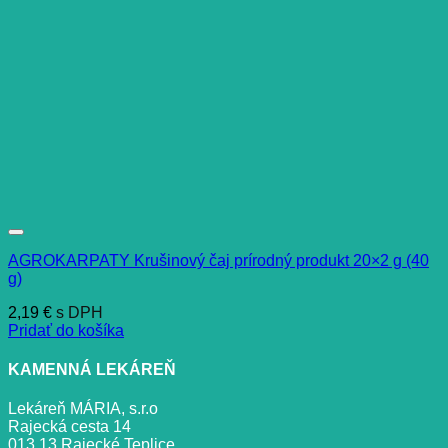
AGROKARPATY Krušinový čaj prírodný produkt 20×2 g (40
g)
2,19
€
s DPH
Pridať do košíka
KAMENNÁ LEKÁREŇ
Lekáreň MÁRIA, s.r.o
Rajecká cesta 14
013 13 Rajecké Teplice