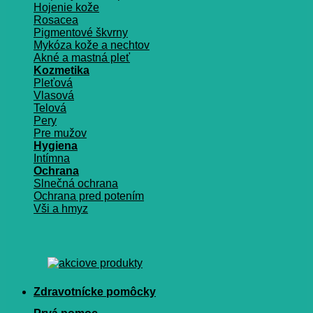
Hojenie kože
Rosacea
Pigmentové škvrny
Mykóza kože a nechtov
Akné a mastná pleť
Kozmetika
Pleťová
Vlasová
Telová
Pery
Pre mužov
Hygiena
Intímna
Ochrana
Slnečná ochrana
Ochrana pred potením
Vši a hmyz
Zdravotnícke pomôcky