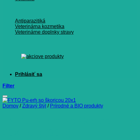
Antiparazitiká
Veterinárna kozmetika
Veterinárne doplnky stravy
Filter
Domov
/
Zdravý štýl
/
Prírodné a BIO produkty
FYTO Pu-erh so škoricou
20×1,5 g (30 g)