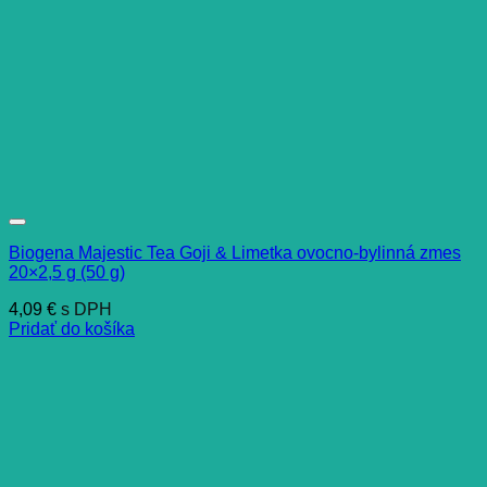
Biogena Majestic Tea Goji & Limetka ovocno-bylinná zmes
20×2,5 g (50 g)
4,09
€
s DPH
Pridať do košíka