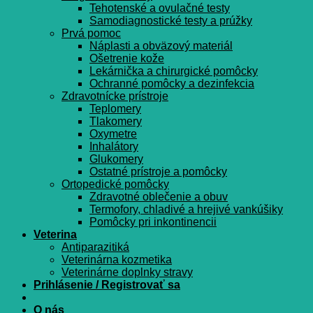
Tehotenské a ovulačné testy
Samodiagnostické testy a prúžky
Prvá pomoc
Náplasti a obväzový materiál
Ošetrenie kože
Lekárnička a chirurgické pomôcky
Ochranné pomôcky a dezinfekcia
Zdravotnícke prístroje
Teplomery
Tlakomery
Oxymetre
Inhalátory
Glukomery
Ostatné prístroje a pomôcky
Ortopedické pomôcky
Zdravotné oblečenie a obuv
Termofory, chladivé a hrejivé vankúšiky
Pomôcky pri inkontinencii
Veterina
Antiparazitiká
Veterinárna kozmetika
Veterinárne doplnky stravy
Prihlásenie / Registrovať sa
O nás