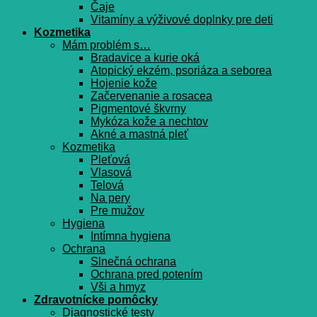
Čaje
Vitamíny a výživové doplnky pre deti
Kozmetika
Mám problém s…
Bradavice a kurie oká
Atopický ekzém, psoriáza a seborea
Hojenie kože
Začervenanie a rosacea
Pigmentové škvrny
Mykóza kože a nechtov
Akné a mastná pleť
Kozmetika
Pleťová
Vlasová
Telová
Na pery
Pre mužov
Hygiena
Intímna hygiena
Ochrana
Slnečná ochrana
Ochrana pred potením
Vši a hmyz
Zdravotnícke pomôcky
Diagnostické testy