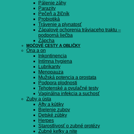
Pálenie záhy
Parazity
Pečeň a žlčník
Probiotiká
Trávenie a plynatosť
Zápalové ochorenia tráviaceho traktu –
podporná liečba
Zápcha
MOČOVÉ CESTY A OBLIČKY
Ona a on
Inkontinencia
Intímna hygiena
Lubrikanty
Menopauza
Mužská potencia a prostata
Podpora plodnosti
Tehotenské a ovulačné testy
Vaginálna infekcia a suchosť
Zuby a ústa
Afty a kútiky
Bielenie zubov
Detské zúbky
Herpes
Starostlivosť o zubné protézy
Zubné kefky a nite