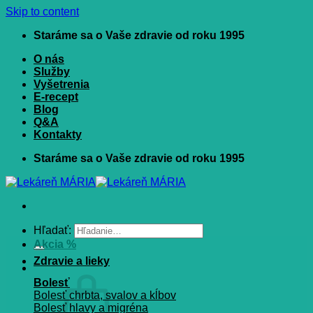
Skip to content
Staráme sa o Vaše zdravie od roku 1995
O nás
Služby
Vyšetrenia
E-recept
Blog
Q&A
Kontakty
Staráme sa o Vaše zdravie od roku 1995
Hľadať:
Akcia %
Zdravie a lieky
Bolesť
Bolesť chrbta, svalov a kĺbov
Bolesť hlavy a migréna