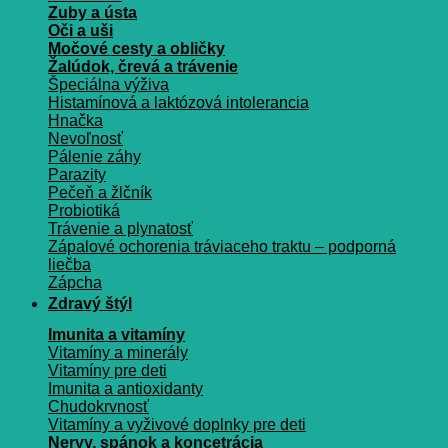
Zuby a ústa
Oči a uši
Močové cesty a obličky
Žalúdok, črevá a trávenie
Špeciálna výživa
Histamínová a laktózová intolerancia
Hnačka
Nevoľnosť
Pálenie záhy
Parazity
Pečeň a žlčník
Probiotiká
Trávenie a plynatosť
Zápalové ochorenia tráviaceho traktu – podporná
liečba
Zápcha
Zdravý štýl
Imunita a vitamíny
Vitamíny a minerály
Vitamíny pre deti
Imunita a antioxidanty
Chudokrvnosť
Vitamíny a vyživové doplnky pre deti
Nervy, spánok a koncetrácia