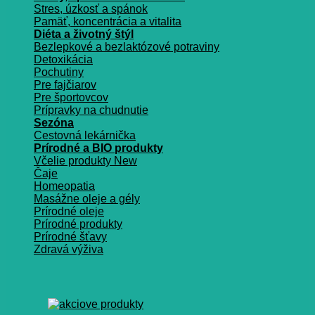
Stres, úzkosť a spánok
Pamäť, koncentrácia a vitalita
Diéta a životný štýl
Bezlepkové a bezlaktózové potraviny
Detoxikácia
Pochutiny
Pre fajčiarov
Pre športovcov
Prípravky na chudnutie
Sezóna
Cestovná lekárnička
Prírodné a BIO produkty
Včelie produkty
Čaje
Homeopatia
Masážne oleje a gély
Prírodné oleje
Prírodné produkty
Prírodné šťavy
Zdravá výživa