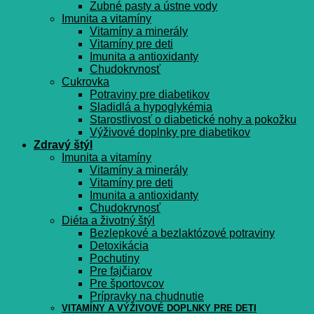
Zubné pasty a ústne vody
Imunita a vitamíny
Vitamíny a minerály
Vitamíny pre deti
Imunita a antioxidanty
Chudokrvnosť
Cukrovka
Potraviny pre diabetikov
Sladidlá a hypoglykémia
Starostlivosť o diabetické nohy a pokožku
Výživové doplnky pre diabetikov
Zdravý štýl
Imunita a vitamíny
Vitamíny a minerály
Vitamíny pre deti
Imunita a antioxidanty
Chudokrvnosť
Diéta a životný štýl
Bezlepkové a bezlaktózové potraviny
Detoxikácia
Pochutiny
Pre fajčiarov
Pre športovcov
Prípravky na chudnutie
VITAMÍNY A VÝŽIVOVÉ DOPLNKY PRE DETI