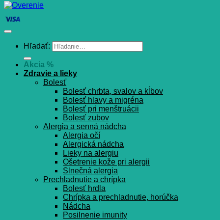
Hľadať:
Akcia %
Zdravie a lieky
Bolesť
Bolesť chrbta, svalov a kĺbov
Bolesť hlavy a migréna
Bolesť pri menštruácii
Bolesť zubov
Alergia a senná nádcha
Alergia očí
Alergická nádcha
Lieky na alergiu
Ošetrenie kože pri alergii
Slnečná alergia
Prechladnutie a chrípka
Bolesť hrdla
Chrípka a prechladnutie, horúčka
Nádcha
Posilnenie imunity