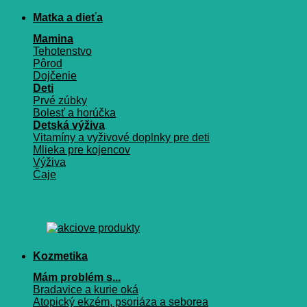
Matka a dieťa
Mamina
Tehotenstvo
Pôrod
Dojčenie
Deti
Prvé zúbky
Bolesť a horúčka
Detská výživa
Vitamíny a vyživové doplnky pre deti
Mlieka pre kojencov
Výživa
Čaje
Kozmetika
Mám problém s...
Bradavice a kurie oká
Atopický ekzém, psoriáza a seborea