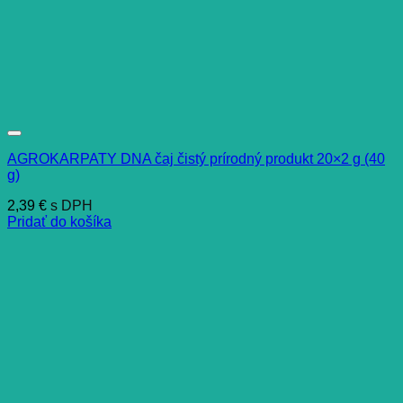
AGROKARPATY DNA čaj čistý prírodný produkt 20×2 g (40
g)
2,39
€
s DPH
Pridať do košíka