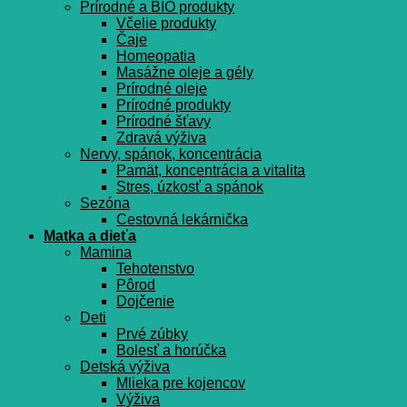
Prírodné a BIO produkty
Včelie produkty
Čaje
Homeopatia
Masážne oleje a gély
Prírodné oleje
Prírodné produkty
Prírodné šťavy
Zdravá výživa
Nervy, spánok, koncentrácia
Pamät, koncentrácia a vitalita
Stres, úzkosť a spánok
Sezóna
Cestovná lekárnička
Matka a dieťa
Mamina
Tehotenstvo
Pôrod
Dojčenie
Deti
Prvé zúbky
Bolesť a horúčka
Detská výživa
Mlieka pre kojencov
Výživa