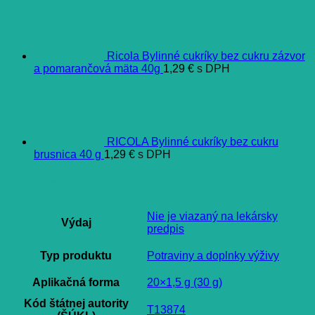
Ricola Bylinné cukríky bez cukru zázvor
a pomarančová mäta 40g
1,29
€
s DPH
RICOLA Bylinné cukríky bez cukru
brusnica 40 g
1,29
€
s DPH
Ďalšie informácie
Nie je viazaný na lekársky
Výdaj
predpis
Typ produktu
Potraviny a doplnky výživy
Aplikačná forma
20×1,5 g (30 g)
Kód štátnej autority
T13874