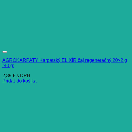
AGROKARPATY Karpatský ELIXÍR čaj regeneračný 20×2 g
(40 g)
2,39
€
s DPH
Pridať do košíka