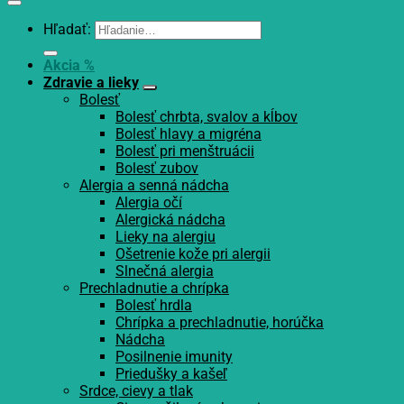
Hľadať:
Akcia %
Zdravie a lieky
Bolesť
Bolesť chrbta, svalov a kĺbov
Bolesť hlavy a migréna
Bolesť pri menštruácii
Bolesť zubov
Alergia a senná nádcha
Alergia očí
Alergická nádcha
Lieky na alergiu
Ošetrenie kože pri alergii
Slnečná alergia
Prechladnutie a chrípka
Bolesť hrdla
Chrípka a prechladnutie, horúčka
Nádcha
Posilnenie imunity
Priedušky a kašeľ
Srdce, cievy a tlak