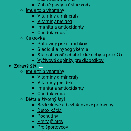
Zubné pasty a ústne vody
Imunita a vitamíny
Vitamíny a minerály
Vitamíny pre deti
Imunita a antioxidanty
Chudokrvnosť
Cukrovka
Potraviny pre diabetikov
Sladidlá a hypoglykémia
Starostlivosť o diabetické nohy a pokožku
Výživové doplnky pre diabetikov
Zdravý štýl
Imunita a vitamíny
Vitamíny a minerály
Vitamíny pre deti
Imunita a antioxidanty
Chudokrvnosť
Diéta a životný štýl
Bezlepkové a bezlaktózové potraviny
Detoxikácia
Pochutiny
Pre fajčiarov
Pre športovcov