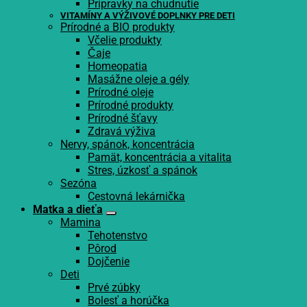
Prípravky na chudnutie
VITAMÍNY A VÝŽIVOVÉ DOPLNKY PRE DETI
Prírodné a BIO produkty
Včelie produkty
Čaje
Homeopatia
Masážne oleje a gély
Prírodné oleje
Prírodné produkty
Prírodné šťavy
Zdravá výživa
Nervy, spánok, koncentrácia
Pamät, koncentrácia a vitalita
Stres, úzkosť a spánok
Sezóna
Cestovná lekárnička
Matka a dieťa
Mamina
Tehotenstvo
Pôrod
Dojčenie
Deti
Prvé zúbky
Bolesť a horúčka