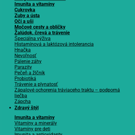
Imunita a vitamíny
Cukrovka
Zuby a ústa
Oči a uši
Močové cesty a obličky
Žalúdok, črevá a trávenie
Špeciálna výživa
Histamínová a laktózová intolerancia
Hnačka
Nevoľnosť
Pálenie záhy
Parazity
Pečeň a žlčník
Probiotiká
Trávenie a plynatosť
Zápalové ochorenia tráviaceho traktu – podporná
liečba
Zápcha
Zdravý štýl
Imunita a vitamíny
Vitamíny a minerály
Vitamíny pre deti
Imunita a antioxidanty