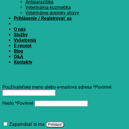
Antiparazitiká
Veterinárna kozmetika
Veterinárne doplnky stravy
Prihlásenie / Registrovať sa
O nás
Služby
Vyšetrenia
E-recept
Blog
Q&A
Kontakty
Prihlásenie
Používateľské meno alebo e-mailová adresa
*
Povinné
Heslo
*
Povinné
Zapamätať si ma
Prihlásiť