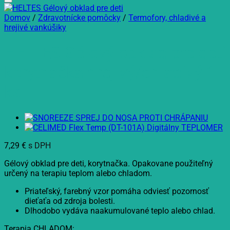
Domov
/
Zdravotnícke pomôcky
/
Termofory, chladivé a
hrejivé vankúšiky
HELTES Gélový obklad pre deti
korytnačka hrejivý/chladivý 1
ks
7,29
€
s DPH
Gélový obklad pre deti, korytnačka. Opakovane použiteľný
určený na terapiu teplom alebo chladom.
Priateľský, farebný vzor pomáha odviesť pozornosť
dieťaťa od zdroja bolesti.
Dlhodobo vydáva naakumulované teplo alebo chlad.
Terapia CHLADOM: