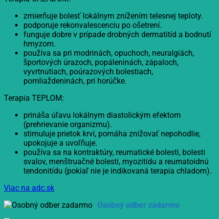
zmierňuje bolesť lokálnym znížením telesnej teploty.
podporuje rekonvalescenciu po ošetrení.
funguje dobre v prípade drobných dermatitíd a bodnutí
hmyzom.
používa sa pri modrinách, opuchoch, neuralgiách,
športových úrazoch, popáleninách, zápaloch,
vyvrtnutiach, poúrazových bolestiach,
pomliaždeninách, pri horúčke.
Terapia TEPLOM:
prináša úľavu lokálnym diastolickým efektom
(prehrievanie organizmu).
stimuluje prietok krvi, pomáha znižovať nepohodlie,
upokojuje a uvoľňuje.
používa sa na kontraktúry, reumatické bolesti, bolesti
svalov, menštruačné bolesti, myozitídu a reumatoidnú
tendonitídu (pokiaľ nie je indikovaná terapia chladom).
Viac na adc.sk
Osobný odber zadarmo