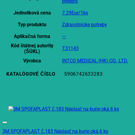
predpis
Jednotková cena
7.29Eur/1ks
Typ produktu
Zdravotnícke potreby
Aplikačná forma
—
Kód štátnej autority
T31143
(ŠÚKL)
Výrobca
INTCO MEDICAL (HK) CO., LTD.
KATALÓGOVÉ ČÍSLO
5906742633283
Súvisiace produkty
3M SPOFAPLAST č.183 Náplasť na kurie oká 6 ks