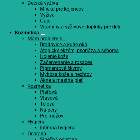
Detská výživa
Mlieka pre kojencov
Výživa
Čaje
Vitamíny a výživové doplnky pre deti
Kozmetika
Mám problém s…
Bradavice a kurie oká
Atopický ekzém, psoriáza a seborea
Hojenie kože
Začervenanie a rosacea
Pigmentové škvrny
Mykóza kože a nechtov
Akné a mastná pleť
Kozmetika
Pleťová
Vlasová
Telová
Na pery
Pre mužov
Hygiena
Intímna hygiena
Ochrana
Slnečná ochrana