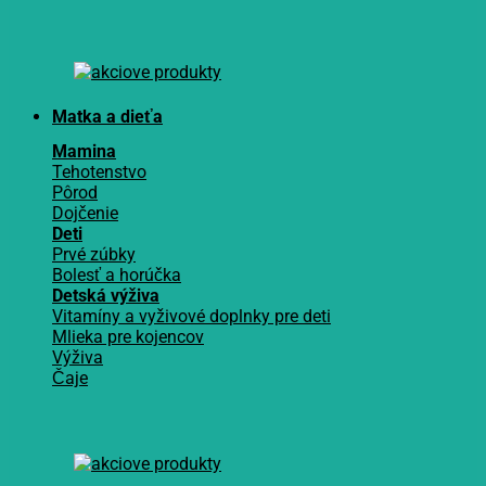
Matka a dieťa
Mamina
Tehotenstvo
Pôrod
Dojčenie
Deti
Prvé zúbky
Bolesť a horúčka
Detská výživa
Vitamíny a vyživové doplnky pre deti
Mlieka pre kojencov
Výživa
Čaje