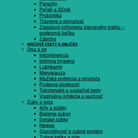
Parazity
Pečeň a žlčník
Probiotiká
Trávenie a plynatosť
Zápalové ochorenia tráviaceho traktu –
podporná liečba
Zápcha
MOČOVÉ CESTY A OBLIČKY
Ona a on
Inkontinencia
Intímna hygiena
Lubrikanty
Menopauza
Mužská potencia a prostata
Podpora plodnosti
Tehotenské a ovulačné testy
Vaginálna infekcia a suchosť
Zuby a ústa
Afty a kútiky
Bielenie zubov
Detské zúbky
Herpes
Starostlivosť o zubné protézy
Zubné kefky a nite