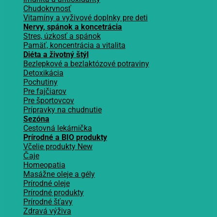
Chudokrvnosť
Vitamíny a vyživové doplnky pre deti
Nervy, spánok a koncetrácia
Stres, úzkosť a spánok
Pamäť, koncentrácia a vitalita
Diéta a životný štýl
Bezlepkové a bezlaktózové potraviny
Detoxikácia
Pochutiny
Pre fajčiarov
Pre športovcov
Prípravky na chudnutie
Sezóna
Cestovná lekárnička
Prírodné a BIO produkty
Včelie produkty
Čaje
Homeopatia
Masážne oleje a gély
Prírodné oleje
Prírodné produkty
Prírodné šťavy
Zdravá výživa