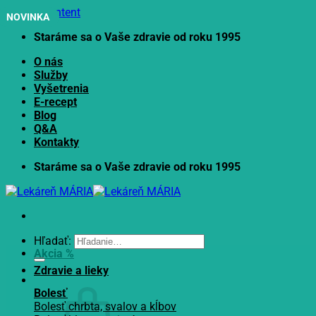
Skip to content
NOVINKA
Staráme sa o Vaše zdravie od roku 1995
O nás
Služby
Vyšetrenia
E-recept
Blog
Q&A
Kontakty
Staráme sa o Vaše zdravie od roku 1995
Hľadať:
Akcia %
Zdravie a lieky
Bolesť
Bolesť chrbta, svalov a kĺbov