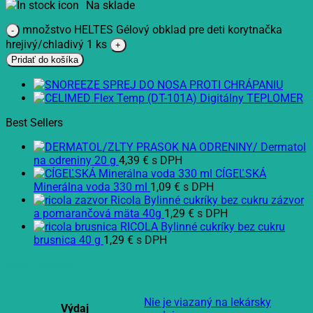
Na sklade
množstvo HELTES Gélový obklad pre deti korytnačka
hrejivý/chladivý 1 ks
Pridať do košíka
Best Sellers
Dermatol
na odreniny 20 g
4,39
€
s DPH
CÍGEĽSKÁ
Minerálna voda 330 ml
1,09
€
s DPH
Ricola Bylinné cukríky bez cukru zázvor
a pomarančová mäta 40g
1,29
€
s DPH
RICOLA Bylinné cukríky bez cukru
brusnica 40 g
1,29
€
s DPH
Ďalšie informácie
Nie je viazaný na lekársky
Výdaj