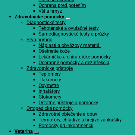
Ochrana pred potením
Vši a hmyz
Zdravotnícke pomôcky
Diagnostické testy
Tehotenské a ovulačné testy
Samodiagnostické testy a prúžky
Prvá pomoc
Náplasti a obväzový materiál
Ošetrenie kože
Lekárnička a chirurgické pomôcky
Ochranné pomôcky a dezinfekcia
Zdravotnícke prístroje
Teplomery
Tlakomery
Oxymetre
Inhalátory
Glukomery
Ostatné prístroje a pomôcky
Ortopedické pomôcky
Zdravotné oblečenie a obuv
Termofory, chladivé a hrejivé vankúšiky
Pomôcky pri inkontinencii
Veterina