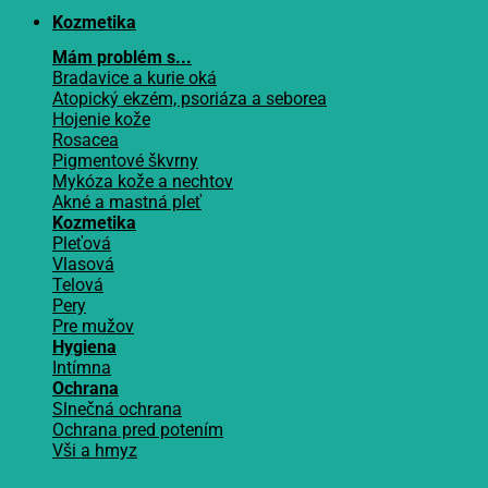
Kozmetika
Mám problém s...
Bradavice a kurie oká
Atopický ekzém, psoriáza a seborea
Hojenie kože
Rosacea
Pigmentové škvrny
Mykóza kože a nechtov
Akné a mastná pleť
Kozmetika
Pleťová
Vlasová
Telová
Pery
Pre mužov
Hygiena
Intímna
Ochrana
Slnečná ochrana
Ochrana pred potením
Vši a hmyz