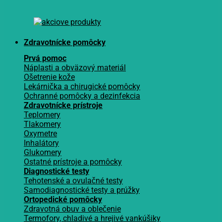
Zdravotnícke pomôcky
Prvá pomoc
Náplasti a obväzový materiál
Ošetrenie kože
Lekárnička a chirugické pomôcky
Ochranné pomôcky a dezinfekcia
Zdravotnícke prístroje
Teplomery
Tlakomery
Oxymetre
Inhalátory
Glukomery
Ostatné prístroje a pomôcky
Diagnostické testy
Tehotenské a ovulačné testy
Samodiagnostické testy a prúžky
Ortopedické pomôcky
Zdravotná obuv a oblečenie
Termofory, chladivé a hrejivé vankúšiky