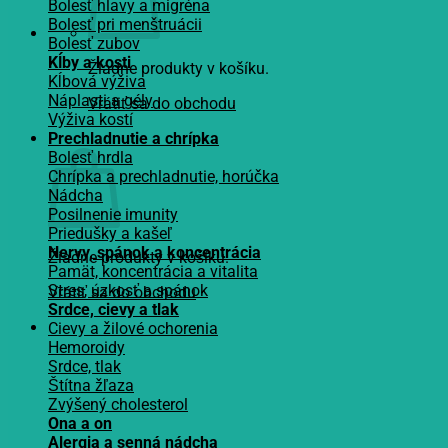
Bolesť hlavy a migréna
Bolesť pri menštruácii
Bolesť zubov
Kĺby a kosti
Žiadne produkty v košíku.
Kĺbová výživa
Náplasti a gély
Vrátiť sa do obchodu
Výživa kostí
Košík
Prechladnutie a chrípka
Bolesť hrdla
Chrípka a prechladnutie, horúčka
Nádcha
Posilnenie imunity
Priedušky a kašeľ
Nervy, spánok a koncentrácia
Žiadne produkty v košíku.
Pamät, koncentrácia a vitalita
Stres, úzkosť a spánok
Vrátiť sa do obchodu
Srdce, cievy a tlak
Cievy a žilové ochorenia
Hemoroidy
Srdce, tlak
Štítna žľaza
Zvýšený cholesterol
Ona a on
Alergia a senná nádcha