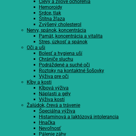
Cievy a žilové ochorenia
Hemoroidy
Srdce, tlak
Štítna žľaza
Zvýšený cholesterol
Nervy, spánok, koncentrácia
Pamät, koncentrácia a vitalita
Stres, úzkosť a spánok
Oči a uši
Bolesť a hygiena uší
Chrániče sluchu
Podráždené a suché oči
Roztoky na kontaktné šošovky
Výživa pre oči
Kĺby a kosti
Kĺbová výživa
Náplasti a gély
Výživa kostí
Žalúdok, črevá a trávenie
Špeciálna výživa
Histamínová a laktózová intolerancia
Hnačka
Nevoľnosť
Pálenie záhy