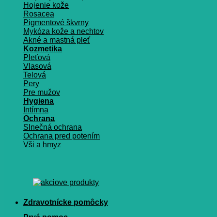
Hojenie kože
Rosacea
Pigmentové škvrny
Mykóza kože a nechtov
Akné a mastná pleť
Kozmetika
Pleťová
Vlasová
Telová
Pery
Pre mužov
Hygiena
Intímna
Ochrana
Slnečná ochrana
Ochrana pred potením
Vši a hmyz
Zdravotnícke pomôcky