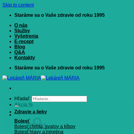
Skip to content
Staráme sa o Vaše zdravie od roku 1995
O nás
Služby
Vyšetrenia
E-recept
Blog
Q&A
Kontakty
Staráme sa o Vaše zdravie od roku 1995
Hľadať:
Akcia %
Zdravie a lieky
Bolesť
Bolesť chrbta, svalov a kĺbov
Bolesť hlavy a migréna