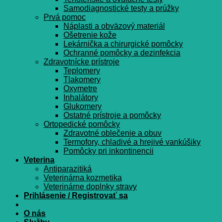
Samodiagnostické testy a prúžky
Prvá pomoc
Náplasti a obväzový materiál
Ošetrenie kože
Lekárnička a chirurgické pomôcky
Ochranné pomôcky a dezinfekcia
Zdravotnícke prístroje
Teplomery
Tlakomery
Oxymetre
Inhalátory
Glukomery
Ostatné prístroje a pomôcky
Ortopedické pomôcky
Zdravotné oblečenie a obuv
Termofory, chladivé a hrejivé vankúšiky
Pomôcky pri inkontinencii
Veterina
Antiparazitiká
Veterinárna kozmetika
Veterinárne doplnky stravy
Prihlásenie / Registrovať sa
O nás