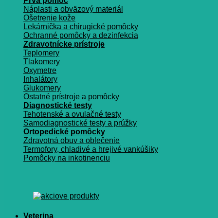
Prvá pomoc
Náplasti a obväzový materiál
Ošetrenie kože
Lekárnička a chirugické pomôcky
Ochranné pomôcky a dezinfekcia
Zdravotnícke prístroje
Teplomery
Tlakomery
Oxymetre
Inhalátory
Glukomery
Ostatné prístroje a pomôcky
Diagnostické testy
Tehotenské a ovulačné testy
Samodiagnostické testy a prúžky
Ortopedické pomôcky
Zdravotná obuv a oblečenie
Termofory, chladivé a hrejivé vankúšiky
Pomôcky na inkotinenciu
Veterina