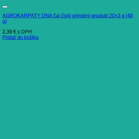
AGROKARPATY DNA čaj čistý prírodný produkt 20×2 g (40
g)
2,39
€
s DPH
Pridať do košíka