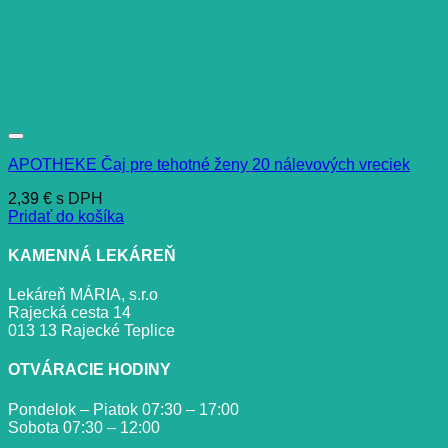
APOTHEKE Čaj pre tehotné ženy 20 nálevových vreciek
2,39
€
s DPH
Pridať do košíka
KAMENNÁ LEKÁREŇ
Lekáreň MÁRIA, s.r.o
Rajecká cesta 14
013 13 Rajecké Teplice
OTVÁRACIE HODINY
Pondelok – Piatok 07:30 – 17:00
Sobota 07:30 – 12:00