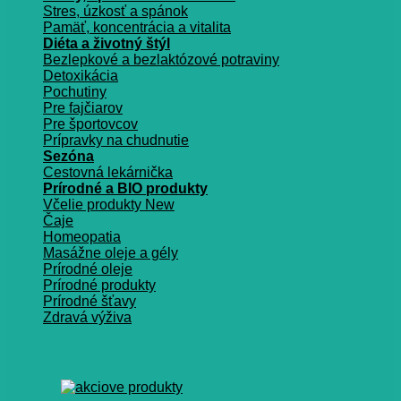
Stres, úzkosť a spánok
Pamäť, koncentrácia a vitalita
Diéta a životný štýl
Bezlepkové a bezlaktózové potraviny
Detoxikácia
Pochutiny
Pre fajčiarov
Pre športovcov
Prípravky na chudnutie
Sezóna
Cestovná lekárnička
Prírodné a BIO produkty
Včelie produkty
Čaje
Homeopatia
Masážne oleje a gély
Prírodné oleje
Prírodné produkty
Prírodné šťavy
Zdravá výživa