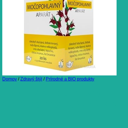
Domov
/
Zdravý štýl
/
Prírodné a BIO produkty
HERBEX Močopohlavný
aparát bylinný čaj 20 sáčkov