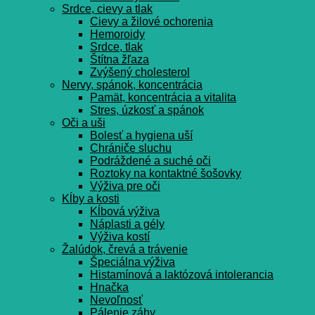
Srdce, cievy a tlak
Cievy a žilové ochorenia
Hemoroidy
Srdce, tlak
Štítna žľaza
Zvýšený cholesterol
Nervy, spánok, koncentrácia
Pamät, koncentrácia a vitalita
Stres, úzkosť a spánok
Oči a uši
Bolesť a hygiena uší
Chrániče sluchu
Podráždené a suché oči
Roztoky na kontaktné šošovky
Výživa pre oči
Kĺby a kosti
Kĺbová výživa
Náplasti a gély
Výživa kostí
Žalúdok, črevá a trávenie
Špeciálna výživa
Histamínová a laktózová intolerancia
Hnačka
Nevoľnosť
Pálenie záhy