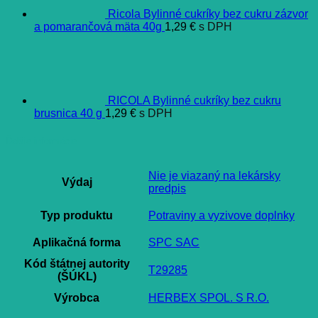
Ricola Bylinné cukríky bez cukru zázvor
a pomarančová mäta 40g
1,29
€
s DPH
RICOLA Bylinné cukríky bez cukru
brusnica 40 g
1,29
€
s DPH
Ďalšie informácie
Nie je viazaný na lekársky
Výdaj
predpis
Typ produktu
Potraviny a vyzivove doplnky
Aplikačná forma
SPC SAC
Kód štátnej autority
T29285
(ŠÚKL)
Výrobca
HERBEX SPOL. S R.O.