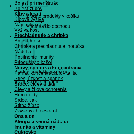
Bolesť pri menštruácii
Bolesť zubov
Kĺby a kosti
Žiadne produkty v košíku.
Kĺbová výživa
Náplasti a gély
Vrátiť sa do obchodu
Výživa kostí
Prechladnutie a chrípka
Košík
Bolesť hrdla
Chrípka a prechladnutie, horúčka
Nádcha
Posilnenie imunity
Priedušky a kašeľ
Nervy, spánok a koncentrácia
Žiadne produkty v košíku.
Pamät, koncentrácia a vitalita
Stres, úzkosť a spánok
Vrátiť sa do obchodu
Srdce, cievy a tlak
Cievy a žilové ochorenia
Hemoroidy
Srdce, tlak
Štítna žľaza
Zvýšený cholesterol
Ona a on
Alergia a senná nádcha
Imunita a vitamíny
Cukrovka