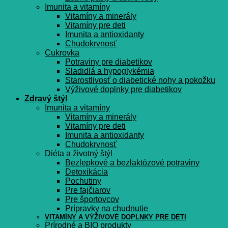
Imunita a vitamíny
Vitamíny a minerály
Vitamíny pre deti
Imunita a antioxidanty
Chudokrvnosť
Cukrovka
Potraviny pre diabetikov
Sladidlá a hypoglykémia
Starostlivosť o diabetické nohy a pokožku
Výživové doplnky pre diabetikov
Zdravý štýl
Imunita a vitamíny
Vitamíny a minerály
Vitamíny pre deti
Imunita a antioxidanty
Chudokrvnosť
Diéta a životný štýl
Bezlepkové a bezlaktózové potraviny
Detoxikácia
Pochutiny
Pre fajčiarov
Pre športovcov
Prípravky na chudnutie
VITAMÍNY A VÝŽIVOVÉ DOPLNKY PRE DETI
Prírodné a BIO produkty