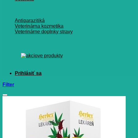
Antiparazitiká
Veterinárna kozmetika
Veterinárne doplnky stravy
Filter