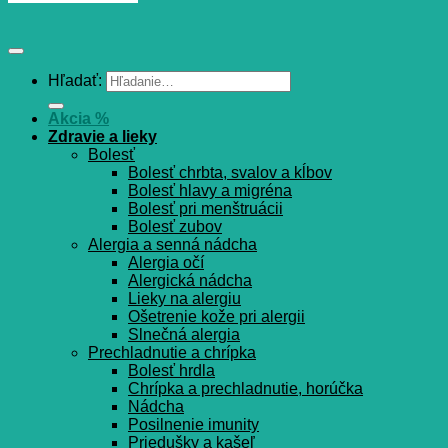
Hľadať:
Akcia %
Zdravie a lieky
Bolesť
Bolesť chrbta, svalov a kĺbov
Bolesť hlavy a migréna
Bolesť pri menštruácii
Bolesť zubov
Alergia a senná nádcha
Alergia očí
Alergická nádcha
Lieky na alergiu
Ošetrenie kože pri alergii
Slnečná alergia
Prechladnutie a chrípka
Bolesť hrdla
Chrípka a prechladnutie, horúčka
Nádcha
Posilnenie imunity
Priedušky a kašeľ