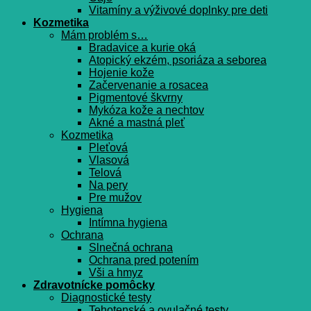
Vitamíny a výživové doplnky pre deti
Kozmetika
Mám problém s…
Bradavice a kurie oká
Atopický ekzém, psoriáza a seborea
Hojenie kože
Začervenanie a rosacea
Pigmentové škvrny
Mykóza kože a nechtov
Akné a mastná pleť
Kozmetika
Pleťová
Vlasová
Telová
Na pery
Pre mužov
Hygiena
Intímna hygiena
Ochrana
Slnečná ochrana
Ochrana pred potením
Vši a hmyz
Zdravotnícke pomôcky
Diagnostické testy
Tehotenské a ovulačné testy