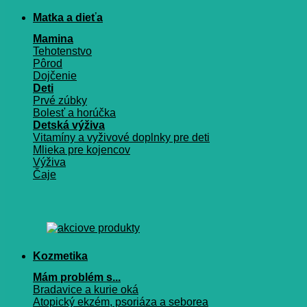
Matka a dieťa
Mamina
Tehotenstvo
Pôrod
Dojčenie
Deti
Prvé zúbky
Bolesť a horúčka
Detská výživa
Vitamíny a vyživové doplnky pre deti
Mlieka pre kojencov
Výživa
Čaje
Kozmetika
Mám problém s...
Bradavice a kurie oká
Atopický ekzém, psoriáza a seborea