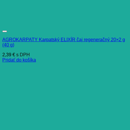
AGROKARPATY Karpatský ELIXÍR čaj regeneračný 20×2 g
(40 g)
2,39
€
s DPH
Pridať do košíka