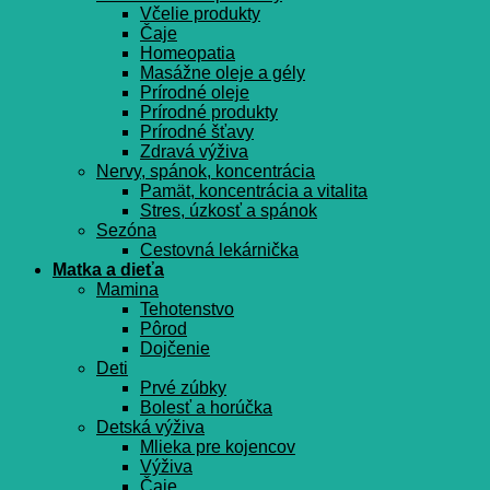
Včelie produkty
Čaje
Homeopatia
Masážne oleje a gély
Prírodné oleje
Prírodné produkty
Prírodné šťavy
Zdravá výživa
Nervy, spánok, koncentrácia
Pamät, koncentrácia a vitalita
Stres, úzkosť a spánok
Sezóna
Cestovná lekárnička
Matka a dieťa
Mamina
Tehotenstvo
Pôrod
Dojčenie
Deti
Prvé zúbky
Bolesť a horúčka
Detská výživa
Mlieka pre kojencov
Výživa
Čaje