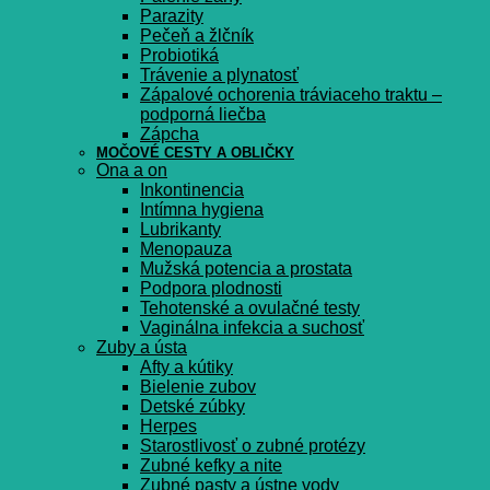
Parazity
Pečeň a žlčník
Probiotiká
Trávenie a plynatosť
Zápalové ochorenia tráviaceho traktu –
podporná liečba
Zápcha
MOČOVÉ CESTY A OBLIČKY
Ona a on
Inkontinencia
Intímna hygiena
Lubrikanty
Menopauza
Mužská potencia a prostata
Podpora plodnosti
Tehotenské a ovulačné testy
Vaginálna infekcia a suchosť
Zuby a ústa
Afty a kútiky
Bielenie zubov
Detské zúbky
Herpes
Starostlivosť o zubné protézy
Zubné kefky a nite
Zubné pasty a ústne vody