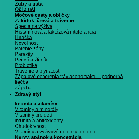
Zuby a ústa
Oči a uši
Močové cesty a obličky
Žalúdok, črevá a trávenie
Špeciálna výživa
Histamínová a laktózová intolerancia
Hnačka
Nevoľnosť
Pálenie záhy
Parazity
Pečeň a žlčník
Probiotiká
Trávenie a plynatosť
Zápalové ochorenia tráviaceho traktu – podporná
liečba
Zápcha
Zdravý štýl
Imunita a vitamíny
Vitamíny a minerály
Vitamíny pre deti
Imunita a antioxidanty
Chudokrvnosť
Vitamíny a vyživové doplnky pre deti
Nervy, spánok a koncetrácia