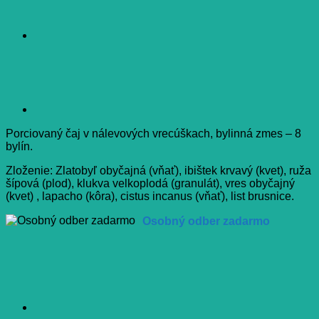
Porciovaný čaj v nálevových vrecúškach, bylinná zmes – 8
bylín.
Zloženie: Zlatobyľ obyčajná (vňať), ibištek krvavý (kvet), ruža
šípová (plod), klukva velkoplodá (granulát), vres obyčajný
(kvet) , lapacho (kôra), cistus incanus (vňať), list brusnice.
Osobný odber zadarmo