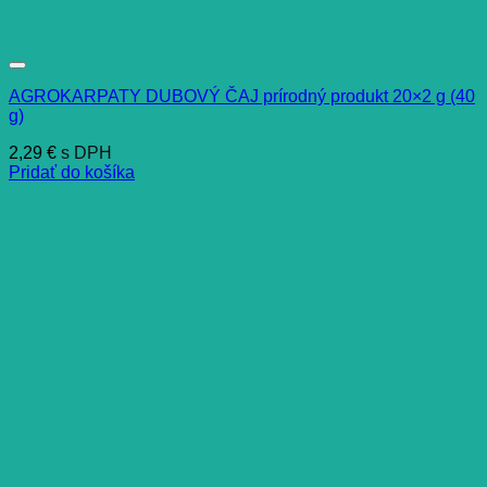
AGROKARPATY DUBOVÝ ČAJ prírodný produkt 20×2 g (40
g)
2,29
€
s DPH
Pridať do košíka