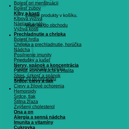
Bolesť pri menštruácii
Bolesť zubov
Kĺby a kosti
Žiadne produkty v košíku.
Kĺbová výživa
Náplasti a gély
Vrátiť sa do obchodu
Výživa kostí
Prechladnutie a chrípka
Košík
Bolesť hrdla
Chrípka a prechladnutie, horúčka
Nádcha
Posilnenie imunity
Priedušky a kašeľ
Nervy, spánok a koncentrácia
Žiadne produkty v košíku.
Pamät, koncentrácia a vitalita
Stres, úzkosť a spánok
Vrátiť sa do obchodu
Srdce, cievy a tlak
Cievy a žilové ochorenia
Hemoroidy
Srdce, tlak
Štítna žľaza
Zvýšený cholesterol
Ona a on
Alergia a senná nádcha
Imunita a vitamíny
Cukrovka