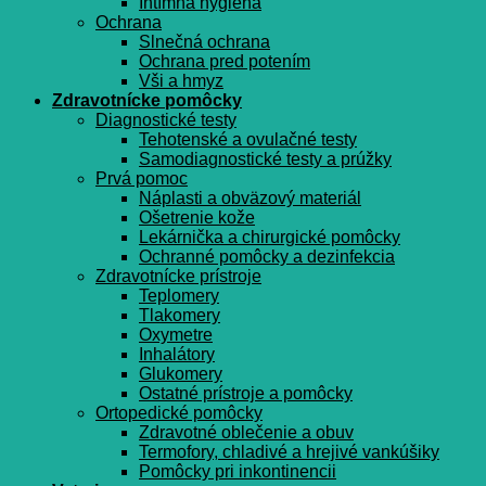
Intímna hygiena
Ochrana
Slnečná ochrana
Ochrana pred potením
Vši a hmyz
Zdravotnícke pomôcky
Diagnostické testy
Tehotenské a ovulačné testy
Samodiagnostické testy a prúžky
Prvá pomoc
Náplasti a obväzový materiál
Ošetrenie kože
Lekárnička a chirurgické pomôcky
Ochranné pomôcky a dezinfekcia
Zdravotnícke prístroje
Teplomery
Tlakomery
Oxymetre
Inhalátory
Glukomery
Ostatné prístroje a pomôcky
Ortopedické pomôcky
Zdravotné oblečenie a obuv
Termofory, chladivé a hrejivé vankúšiky
Pomôcky pri inkontinencii