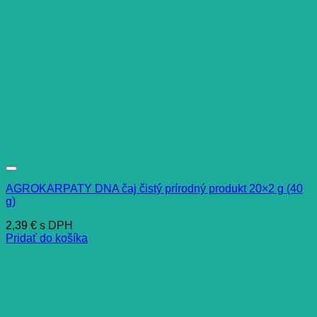
AGROKARPATY DNA čaj čistý prírodný produkt 20×2 g (40
g)
2,39
€
s DPH
Pridať do košíka