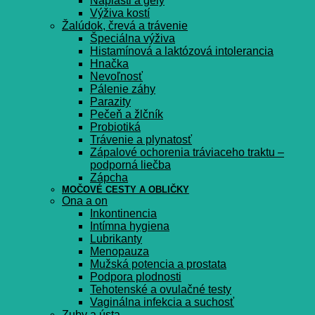
Náplasti a gély
Výživa kostí
Žalúdok, črevá a trávenie
Špeciálna výživa
Histamínová a laktózová intolerancia
Hnačka
Nevoľnosť
Pálenie záhy
Parazity
Pečeň a žlčník
Probiotiká
Trávenie a plynatosť
Zápalové ochorenia tráviaceho traktu –
podporná liečba
Zápcha
MOČOVÉ CESTY A OBLIČKY
Ona a on
Inkontinencia
Intímna hygiena
Lubrikanty
Menopauza
Mužská potencia a prostata
Podpora plodnosti
Tehotenské a ovulačné testy
Vaginálna infekcia a suchosť
Zuby a ústa