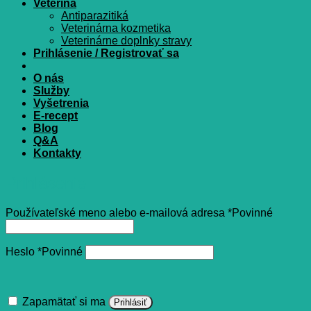
Veterina
Antiparazitiká
Veterinárna kozmetika
Veterinárne doplnky stravy
Prihlásenie / Registrovať sa
O nás
Služby
Vyšetrenia
E-recept
Blog
Q&A
Kontakty
Prihlásenie
Používateľské meno alebo e-mailová adresa
*
Povinné
Heslo
*
Povinné
Zapamätať si ma
Prihlásiť