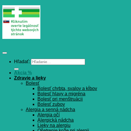
Hľadať:
Akcia %
Zdravie a lieky
Bolesť
Bolesť chrbta, svalov a kĺbov
Bolesť hlavy a migréna
Bolesť pri menštruácii
Bolesť zubov
Alergia a senná nádcha
Alergia očí
Alergická nádcha
Lieky na alergiu
Ošetrenie kože pri alergii