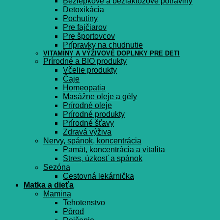
Bezlepkové a bezlaktózové potraviny
Detoxikácia
Pochutiny
Pre fajčiarov
Pre športovcov
Prípravky na chudnutie
VITAMÍNY A VÝŽIVOVÉ DOPLNKY PRE DETI
Prírodné a BIO produkty
Včelie produkty
Čaje
Homeopatia
Masážne oleje a gély
Prírodné oleje
Prírodné produkty
Prírodné šťavy
Zdravá výživa
Nervy, spánok, koncentrácia
Pamät, koncentrácia a vitalita
Stres, úzkosť a spánok
Sezóna
Cestovná lekárnička
Matka a dieťa
Mamina
Tehotenstvo
Pôrod