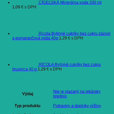
CÍGEĽSKÁ Minerálna voda 330 ml
1,09
€
s DPH
Ricola Bylinné cukríky bez cukru zázvor
a pomarančová mäta 40g
1,29
€
s DPH
RICOLA Bylinné cukríky bez cukru
brusnica 40 g
1,29
€
s DPH
Ďalšie informácie
Nie je viazaný na lekársky
Výdaj
predpis
Typ produktu
Potraviny a doplnky výživy