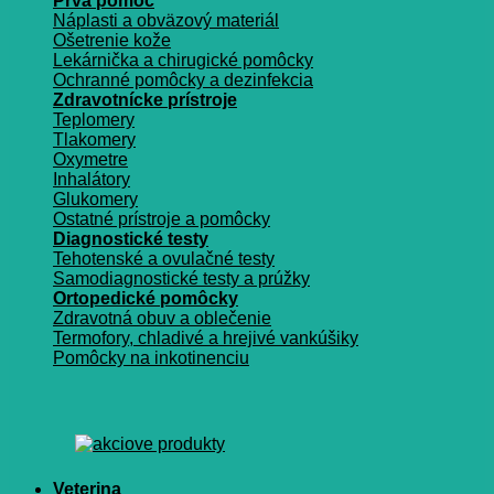
Prvá pomoc
Náplasti a obväzový materiál
Ošetrenie kože
Lekárnička a chirugické pomôcky
Ochranné pomôcky a dezinfekcia
Zdravotnícke prístroje
Teplomery
Tlakomery
Oxymetre
Inhalátory
Glukomery
Ostatné prístroje a pomôcky
Diagnostické testy
Tehotenské a ovulačné testy
Samodiagnostické testy a prúžky
Ortopedické pomôcky
Zdravotná obuv a oblečenie
Termofory, chladivé a hrejivé vankúšiky
Pomôcky na inkotinenciu
Veterina