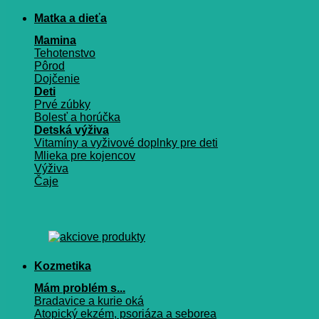
Matka a dieťa
Mamina
Tehotenstvo
Pôrod
Dojčenie
Deti
Prvé zúbky
Bolesť a horúčka
Detská výživa
Vitamíny a vyživové doplnky pre deti
Mlieka pre kojencov
Výživa
Čaje
Kozmetika
Mám problém s...
Bradavice a kurie oká
Atopický ekzém, psoriáza a seborea