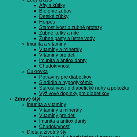
Afty a kútiky
Bielenie zubov
Detské zúbky
Herpes
Starostlivosť o zubné protézy
Zubné kefky a nite
Zubné pasty a ústne vody
Imunita a vitamíny
Vitamíny a minerály
Vitamíny pre deti
Imunita a antioxidanty
Chudokrvnosť
Cukrovka
Potraviny pre diabetikov
Sladidlá a hypoglykémia
Starostlivosť o diabetické nohy a pokožku
Výživové doplnky pre diabetikov
Zdravý štýl
Imunita a vitamíny
Vitamíny a minerály
Vitamíny pre deti
Imunita a antioxidanty
Chudokrvnosť
Diéta a životný štýl