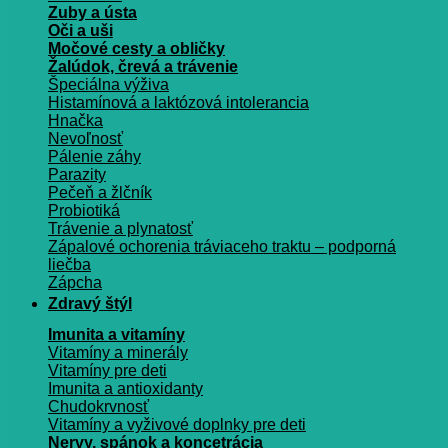
Zuby a ústa
Oči a uši
Močové cesty a obličky
Žalúdok, črevá a trávenie
Špeciálna výživa
Histamínová a laktózová intolerancia
Hnačka
Nevoľnosť
Pálenie záhy
Parazity
Pečeň a žlčník
Probiotiká
Trávenie a plynatosť
Zápalové ochorenia tráviaceho traktu – podporná
liečba
Zápcha
Zdravý štýl
Imunita a vitamíny
Vitamíny a minerály
Vitamíny pre deti
Imunita a antioxidanty
Chudokrvnosť
Vitamíny a vyživové doplnky pre deti
Nervy, spánok a koncetrácia