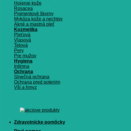
Hojenie kože
Rosacea
Pigmentové škvrny
Mykóza kože a nechtov
Akné a mastná pleť
Kozmetika
Pleťová
Vlasová
Telová
Pery
Pre mužov
Hygiena
Intímna
Ochrana
Slnečná ochrana
Ochrana pred potením
Vši a hmyz
Zdravotnícke pomôcky