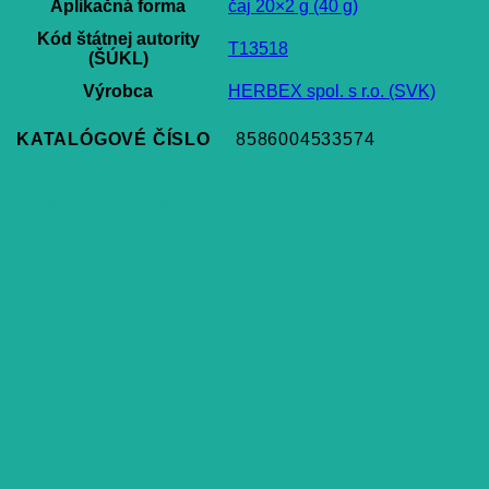
Aplikačná forma
čaj 20×2 g (40 g)
Kód štátnej autority
T13518
(ŠÚKL)
Výrobca
HERBEX spol. s r.o. (SVK)
KATALÓGOVÉ ČÍSLO
8586004533574
Súvisiace produkty