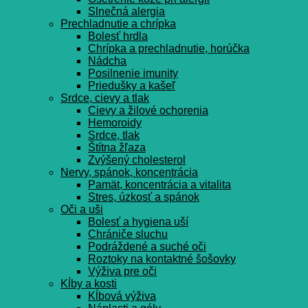
Slnečná alergia
Prechladnutie a chrípka
Bolesť hrdla
Chrípka a prechladnutie, horúčka
Nádcha
Posilnenie imunity
Priedušky a kašeľ
Srdce, cievy a tlak
Cievy a žilové ochorenia
Hemoroidy
Srdce, tlak
Štítna žľaza
Zvýšený cholesterol
Nervy, spánok, koncentrácia
Pamät, koncentrácia a vitalita
Stres, úzkosť a spánok
Oči a uši
Bolesť a hygiena uší
Chrániče sluchu
Podráždené a suché oči
Roztoky na kontaktné šošovky
Výživa pre oči
Kĺby a kosti
Kĺbová výživa