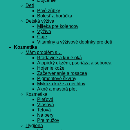
Dojčenie
Deti
Prvé zúbky
Bolesť a horúčka
Detská výživa
Mlieka pre kojencov
Výživa
Čaje
Vitamíny a výživové doplnky pre deti
Kozmetika
Mám problém s…
Bradavice a kurie oká
Atopický ekzém, psoriáza a seborea
Hojenie kože
Začervenanie a rosacea
Pigmentové škvrny
Mykóza kože a nechtov
Akné a mastná pleť
Kozmetika
Pleťová
Vlasová
Telová
Na pery
Pre mužov
Hygiena