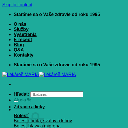
Skip to content
Staráme sa o Vaše zdravie od roku 1995
O nás
Služby
Vyšetrenia
E-recept
Blog
Q&A
Kontakty
Staráme sa o Vaše zdravie od roku 1995
Hľadať:
Akcia %
Zdravie a lieky
Bolesť
Bolesť chrbta, svalov a kĺbov
Bolesť hlavy a migréna