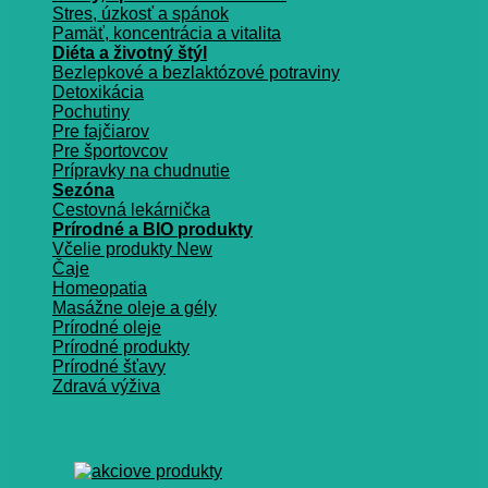
Stres, úzkosť a spánok
Pamäť, koncentrácia a vitalita
Diéta a životný štýl
Bezlepkové a bezlaktózové potraviny
Detoxikácia
Pochutiny
Pre fajčiarov
Pre športovcov
Prípravky na chudnutie
Sezóna
Cestovná lekárnička
Prírodné a BIO produkty
Včelie produkty
Čaje
Homeopatia
Masážne oleje a gély
Prírodné oleje
Prírodné produkty
Prírodné šťavy
Zdravá výživa