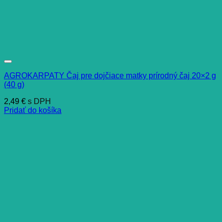
AGROKARPATY Čaj pre dojčiace matky prírodný čaj 20×2 g
(40 g)
2,49
€
s DPH
Pridať do košíka