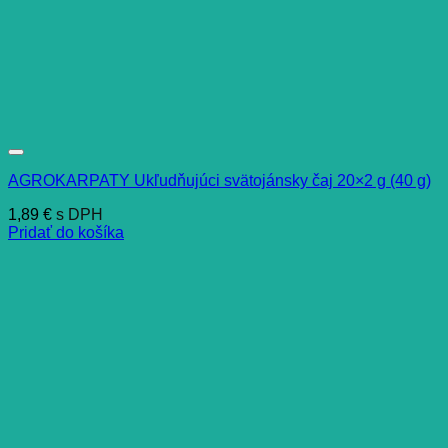
AGROKARPATY Ukľudňujúci svätojánsky čaj 20×2 g (40 g)
1,89
€
s DPH
Pridať do košíka