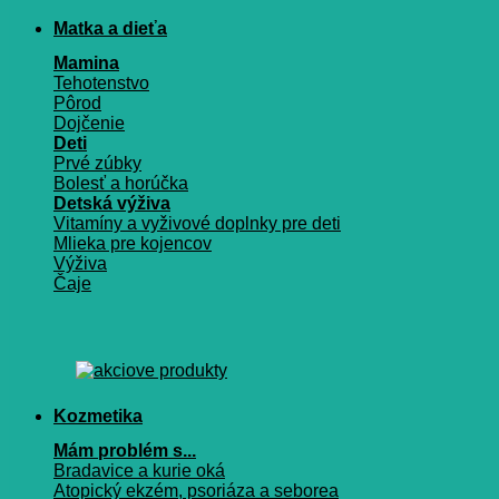
Matka a dieťa
Mamina
Tehotenstvo
Pôrod
Dojčenie
Deti
Prvé zúbky
Bolesť a horúčka
Detská výživa
Vitamíny a vyživové doplnky pre deti
Mlieka pre kojencov
Výživa
Čaje
Kozmetika
Mám problém s...
Bradavice a kurie oká
Atopický ekzém, psoriáza a seborea