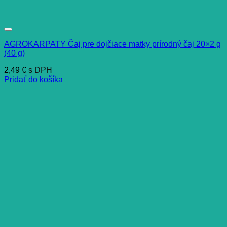
AGROKARPATY Čaj pre dojčiace matky prírodný čaj 20×2 g
(40 g)
2,49
€
s DPH
Pridať do košíka