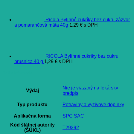
Ricola Bylinné cukríky bez cukru zázvor
a pomarančová mäta 40g
1,29
€
s DPH
RICOLA Bylinné cukríky bez cukru
brusnica 40 g
1,29
€
s DPH
Ďalšie informácie
Nie je viazaný na lekársky
Výdaj
predpis
Typ produktu
Potraviny a vyzivove doplnky
Aplikačná forma
SPC SAC
Kód štátnej autority
T29292
(ŠÚKL)