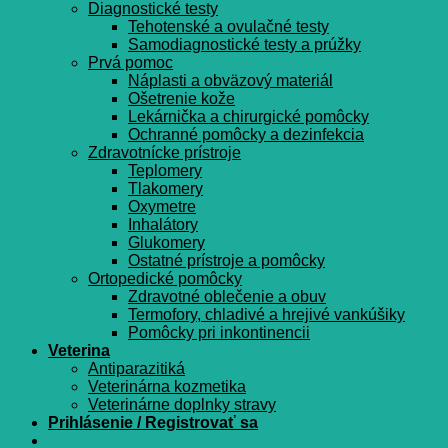
Diagnostické testy
Tehotenské a ovulačné testy
Samodiagnostické testy a prúžky
Prvá pomoc
Náplasti a obväzový materiál
Ošetrenie kože
Lekárnička a chirurgické pomôcky
Ochranné pomôcky a dezinfekcia
Zdravotnícke prístroje
Teplomery
Tlakomery
Oxymetre
Inhalátory
Glukomery
Ostatné prístroje a pomôcky
Ortopedické pomôcky
Zdravotné oblečenie a obuv
Termofory, chladivé a hrejivé vankúšiky
Pomôcky pri inkontinencii
Veterina
Antiparazitiká
Veterinárna kozmetika
Veterinárne doplnky stravy
Prihlásenie / Registrovať sa