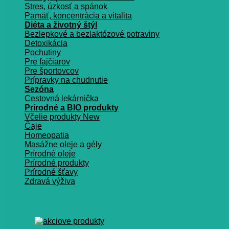
Stres, úzkosť a spánok
Pamäť, koncentrácia a vitalita
Diéta a životný štýl
Bezlepkové a bezlaktózové potraviny
Detoxikácia
Pochutiny
Pre fajčiarov
Pre športovcov
Prípravky na chudnutie
Sezóna
Cestovná lekárnička
Prírodné a BIO produkty
Včelie produkty
Čaje
Homeopatia
Masážne oleje a gély
Prírodné oleje
Prírodné produkty
Prírodné šťavy
Zdravá výživa