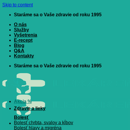
Skip to content
Staráme sa o Vaše zdravie od roku 1995
O nás
Služby
Vyšetrenia
E-recept
Blog
Q&A
Kontakty
Staráme sa o Vaše zdravie od roku 1995
Akcia %
Zdravie a lieky
Bolesť
Bolesť chrbta, svalov a kĺbov
Bolesť hlavy a migréna