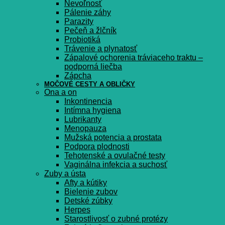
Nevoľnosť
Pálenie záhy
Parazity
Pečeň a žlčník
Probiotiká
Trávenie a plynatosť
Zápalové ochorenia tráviaceho traktu –
podporná liečba
Zápcha
MOČOVÉ CESTY A OBLIČKY
Ona a on
Inkontinencia
Intímna hygiena
Lubrikanty
Menopauza
Mužská potencia a prostata
Podpora plodnosti
Tehotenské a ovulačné testy
Vaginálna infekcia a suchosť
Zuby a ústa
Afty a kútiky
Bielenie zubov
Detské zúbky
Herpes
Starostlivosť o zubné protézy