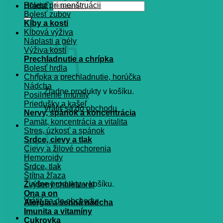
Bolesť pri menštruácii
Hľadať:
Bolesť zubov
Kĺby a kosti
Kĺbová výživa
Náplasti a gély
Výživa kostí
Prechladnutie a chrípka
Bolesť hrdla
Chrípka a prechladnutie, horúčka
Nádcha
Žiadne produkty v košíku.
Posilnenie imunity
Priedušky a kašeľ
Vrátiť sa do obchodu
Nervy, spánok a koncentrácia
Pamät, koncentrácia a vitalita
Košík
Stres, úzkosť a spánok
Srdce, cievy a tlak
Cievy a žilové ochorenia
Hemoroidy
Srdce, tlak
Štítna žľaza
Žiadne produkty v košíku.
Zvýšený cholesterol
Ona a on
Vrátiť sa do obchodu
Alergia a senná nádcha
Imunita a vitamíny
Cukrovka