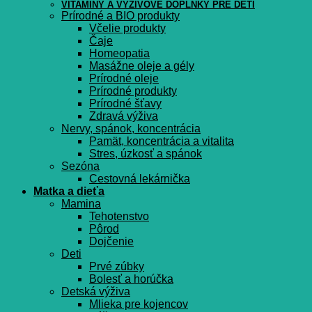
VITAMÍNY A VÝŽIVOVÉ DOPLNKY PRE DETI
Prírodné a BIO produkty
Včelie produkty
Čaje
Homeopatia
Masážne oleje a gély
Prírodné oleje
Prírodné produkty
Prírodné šťavy
Zdravá výživa
Nervy, spánok, koncentrácia
Pamät, koncentrácia a vitalita
Stres, úzkosť a spánok
Sezóna
Cestovná lekárnička
Matka a dieťa
Mamina
Tehotenstvo
Pôrod
Dojčenie
Deti
Prvé zúbky
Bolesť a horúčka
Detská výživa
Mlieka pre kojencov