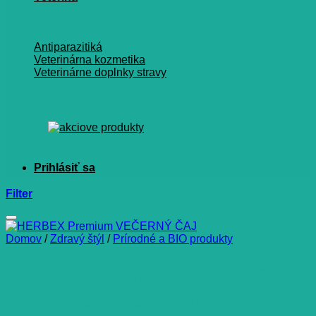
Antiparazitiká
Veterinárna kozmetika
Veterinárne doplnky stravy
Filter
Domov
/
Zdravý štýl
/
Prírodné a BIO produkty
HERBEX Premium Večerný
bylinný čaj 20 sáčkov