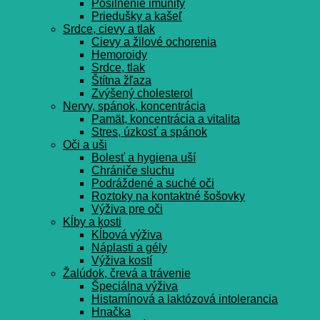
Posilnenie imunity
Priedušky a kašeľ
Srdce, cievy a tlak
Cievy a žilové ochorenia
Hemoroidy
Srdce, tlak
Štítna žľaza
Zvýšený cholesterol
Nervy, spánok, koncentrácia
Pamät, koncentrácia a vitalita
Stres, úzkosť a spánok
Oči a uši
Bolesť a hygiena uší
Chrániče sluchu
Podráždené a suché oči
Roztoky na kontaktné šošovky
Výživa pre oči
Kĺby a kosti
Kĺbová výživa
Náplasti a gély
Výživa kostí
Žalúdok, črevá a trávenie
Špeciálna výživa
Histamínová a laktózová intolerancia
Hnačka