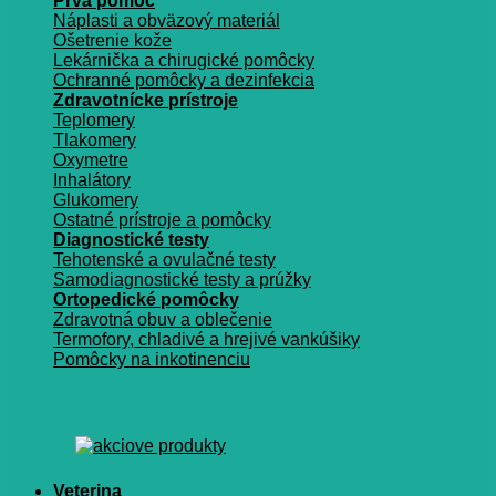
Prvá pomoc
Náplasti a obväzový materiál
Ošetrenie kože
Lekárnička a chirugické pomôcky
Ochranné pomôcky a dezinfekcia
Zdravotnícke prístroje
Teplomery
Tlakomery
Oxymetre
Inhalátory
Glukomery
Ostatné prístroje a pomôcky
Diagnostické testy
Tehotenské a ovulačné testy
Samodiagnostické testy a prúžky
Ortopedické pomôcky
Zdravotná obuv a oblečenie
Termofory, chladivé a hrejivé vankúšiky
Pomôcky na inkotinenciu
Veterina