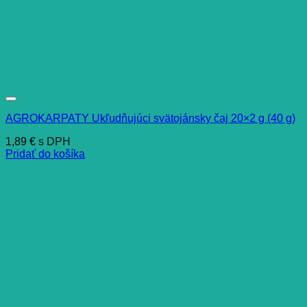
AGROKARPATY Ukľudňujúci svätojánsky čaj 20×2 g (40 g)
1,89
€
s DPH
Pridať do košíka