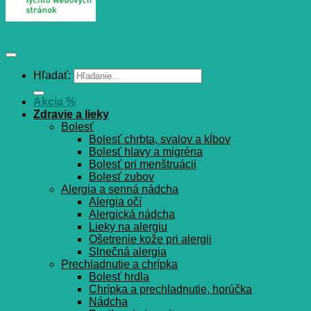
Hľadať:
Akcia %
Zdravie a lieky
Bolesť
Bolesť chrbta, svalov a kĺbov
Bolesť hlavy a migréna
Bolesť pri menštruácii
Bolesť zubov
Alergia a senná nádcha
Alergia očí
Alergická nádcha
Lieky na alergiu
Ošetrenie kože pri alergii
Slnečná alergia
Prechladnutie a chrípka
Bolesť hrdla
Chrípka a prechladnutie, horúčka
Nádcha