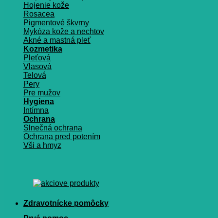
Hojenie kože
Rosacea
Pigmentové škvrny
Mykóza kože a nechtov
Akné a mastná pleť
Kozmetika
Pleťová
Vlasová
Telová
Pery
Pre mužov
Hygiena
Intímna
Ochrana
Slnečná ochrana
Ochrana pred potením
Vši a hmyz
Zdravotnícke pomôcky