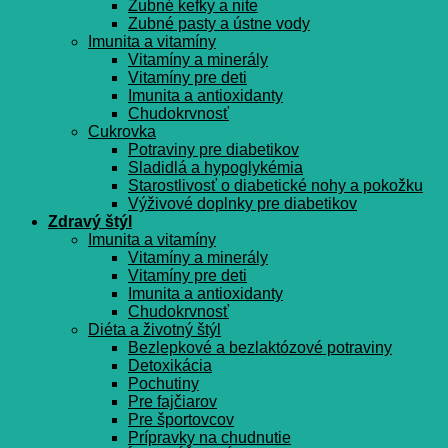
Zubné kefky a nite
Zubné pasty a ústne vody
Imunita a vitamíny
Vitamíny a minerály
Vitamíny pre deti
Imunita a antioxidanty
Chudokrvnosť
Cukrovka
Potraviny pre diabetikov
Sladidlá a hypoglykémia
Starostlivosť o diabetické nohy a pokožku
Výživové doplnky pre diabetikov
Zdravý štýl
Imunita a vitamíny
Vitamíny a minerály
Vitamíny pre deti
Imunita a antioxidanty
Chudokrvnosť
Diéta a životný štýl
Bezlepkové a bezlaktózové potraviny
Detoxikácia
Pochutiny
Pre fajčiarov
Pre športovcov
Prípravky na chudnutie