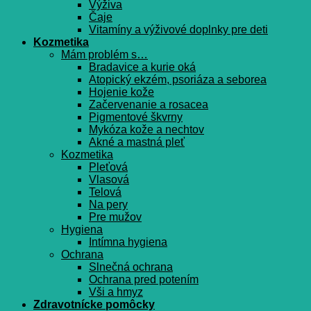
Výživa
Čaje
Vitamíny a výživové doplnky pre deti
Kozmetika
Mám problém s…
Bradavice a kurie oká
Atopický ekzém, psoriáza a seborea
Hojenie kože
Začervenanie a rosacea
Pigmentové škvrny
Mykóza kože a nechtov
Akné a mastná pleť
Kozmetika
Pleťová
Vlasová
Telová
Na pery
Pre mužov
Hygiena
Intímna hygiena
Ochrana
Slnečná ochrana
Ochrana pred potením
Vši a hmyz
Zdravotnícke pomôcky