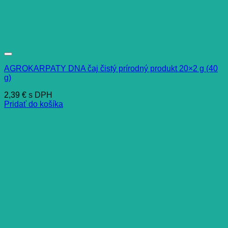
AGROKARPATY DNA čaj čistý prírodný produkt 20×2 g (40
g)
2,39
€
s DPH
Pridať do košíka