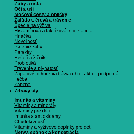
Zuby a ústa
Oči a uši
Močové cesty a obličky
Žalúdok, črevá a trávenie
Špeciálna výživa
Histamínová a laktózová intolerancia
Hnačka
Nevoľnosť
Pálenie záhy
Parazity
Pečeň a žlčník
Probiotiká
Trávenie a plynatosť
Zápalové ochorenia tráviaceho traktu – podporná
liečba
Zápcha
Zdravý štýl
Imunita a vitamíny
Vitamíny a minerály
Vitamíny pre deti
Imunita a antioxidanty
Chudokrvnosť
Vitamíny a vyživové doplnky pre deti
Nervy, spánok a koncetrácia