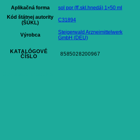
Aplikačná forma
sol por (fľ.skl.hnedá) 1×50 ml
Kód štátnej autority
C31894
(ŠÚKL)
Steigerwald Arzneimittelwerk
Výrobca
GmbH (DEU)
KATALÓGOVÉ
8585028200967
ČÍSLO
Súvisiace produkty