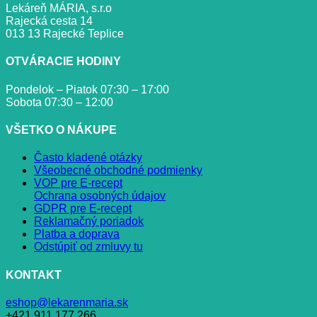
Lekáreň MÁRIA, s.r.o
Rajecká cesta 14
013 13 Rajecké Teplice
OTVÁRACIE HODINY
Pondelok – Piatok 07:30 – 17:00
Sobota 07:30 – 12:00
VŠETKO O NÁKUPE
Často kladené otázky
Všeobecné obchodné podmienky
VOP pre E-recept
Ochrana osobných údajov
GDPR pre E-recept
Reklamačný poriadok
Platba a doprava
Odstúpiť od zmluvy tu
KONTAKT
eshop@lekarenmaria.sk
+421 911 177 266