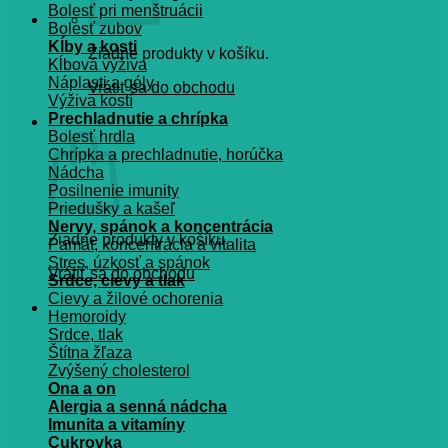
Bolesť pri menštruácii
Bolesť zubov
Kĺby a kosti
Žiadne produkty v košíku.
Kĺbová výživa
Náplasti a gély
Vrátiť sa do obchodu
Výživa kostí
Prechladnutie a chrípka
Košík
Bolesť hrdla
Chrípka a prechladnutie, horúčka
Nádcha
Posilnenie imunity
Priedušky a kašeľ
Nervy, spánok a koncentrácia
Žiadne produkty v košíku.
Pamät, koncentrácia a vitalita
Stres, úzkosť a spánok
Vrátiť sa do obchodu
Srdce, cievy a tlak
Cievy a žilové ochorenia
Hemoroidy
Srdce, tlak
Štítna žľaza
Zvýšený cholesterol
Ona a on
Alergia a senná nádcha
Imunita a vitamíny
Cukrovka