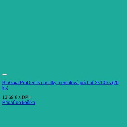
BioGaia ProDentis pastilky mentolová príchuť 2×10 ks (20
ks)
13,69
€
s DPH
Pridať do košíka