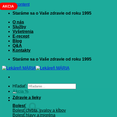
Skip to content
AKCIA
Staráme sa o Vaše zdravie od roku 1995
O nás
Služby
Vyšetrenia
E-recept
Blog
Q&A
Kontakty
Staráme sa o Vaše zdravie od roku 1995
Hľadať:
Akcia %
Zdravie a lieky
Bolesť
Bolesť chrbta, svalov a kĺbov
Bolesť hlavy a migréna