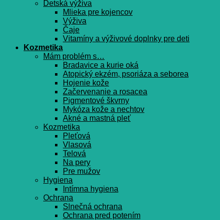
Detská výživa
Mlieka pre kojencov
Výživa
Čaje
Vitamíny a výživové doplnky pre deti
Kozmetika
Mám problém s…
Bradavice a kurie oká
Atopický ekzém, psoriáza a seborea
Hojenie kože
Začervenanie a rosacea
Pigmentové škvrny
Mykóza kože a nechtov
Akné a mastná pleť
Kozmetika
Pleťová
Vlasová
Telová
Na pery
Pre mužov
Hygiena
Intímna hygiena
Ochrana
Slnečná ochrana
Ochrana pred potením