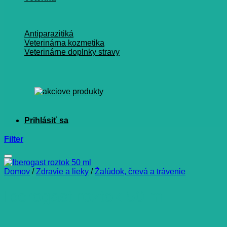
Antiparazitiká
Veterinárna kozmetika
Veterinárne doplnky stravy
Filter
Domov
/
Zdravie a lieky
/
Žalúdok, črevá a trávenie
Iberogast roztok 50 ml