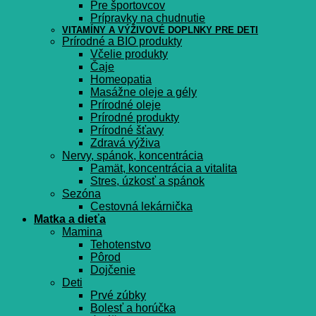
Pre športovcov
Prípravky na chudnutie
VITAMÍNY A VÝŽIVOVÉ DOPLNKY PRE DETI
Prírodné a BIO produkty
Včelie produkty
Čaje
Homeopatia
Masážne oleje a gély
Prírodné oleje
Prírodné produkty
Prírodné šťavy
Zdravá výživa
Nervy, spánok, koncentrácia
Pamät, koncentrácia a vitalita
Stres, úzkosť a spánok
Sezóna
Cestovná lekárnička
Matka a dieťa
Mamina
Tehotenstvo
Pôrod
Dojčenie
Deti
Prvé zúbky
Bolesť a horúčka