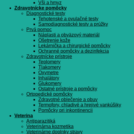
Vši a hmyz
Zdravotnícke pomôcky
Diagnostické testy
Tehotenské a ovulačné testy
Samodiagnostické testy a prúžky
Prvá pomoc
Náplasti a obväzový materiál
Ošetrenie kože
Lekárnička a chirurgické pomôcky
Ochranné pomôcky a dezinfekcia
Zdravotnícke prístroje
Teplomery
Tlakomery
Oxymetre
Inhalátory
Glukomery
Ostatné prístroje a pomôcky
Ortopedické pomôcky
Zdravotné oblečenie a obuv
Termofory, chladivé a hrejivé vankúšiky
Pomôcky pri inkontinencii
Veterina
Antiparazitiká
Veterinárna kozmetika
Veterinárne doplnky stravy