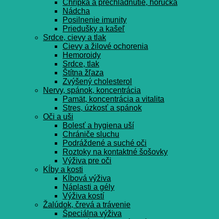
Chrípka a prechladnutie, horúčka
Nádcha
Posilnenie imunity
Priedušky a kašeľ
Srdce, cievy a tlak
Cievy a žilové ochorenia
Hemoroidy
Srdce, tlak
Štítna žľaza
Zvýšený cholesterol
Nervy, spánok, koncentrácia
Pamät, koncentrácia a vitalita
Stres, úzkosť a spánok
Oči a uši
Bolesť a hygiena uší
Chrániče sluchu
Podráždené a suché oči
Roztoky na kontaktné šošovky
Výživa pre oči
Kĺby a kosti
Kĺbová výživa
Náplasti a gély
Výživa kostí
Žalúdok, črevá a trávenie
Špeciálna výživa