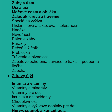
Zuby a ústa
Oči a uši
Močové cesty a obličky
Žalúdok, črevá a trávenie
Špeciálna výživa
Histamínová a laktózová intolerancia
Hnačka
Nevoľnosť
Pálenie záhy
Parazity
Pečeň a žlčník
Probiotiká
Trávenie a plynatosť
Zápalové ochorenia tráviaceho traktu – podporná
liečba
Zápcha
Zdravý štýl
Imunita a vitamíny
Vitamíny a minerály
Vitamíny pre deti
Imunita a antioxidanty
Chudokrvnosť
Vitamíny a vyživové doplnky pre deti
Nervy, spánok a koncetrácia