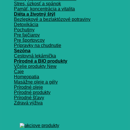
Stres, úzkosť a spánok
Pamäť, koncentrácia a vitalita
Diéta a životný štýl
Bezlepkové a bezlaktózové potraviny
Detoxikácia
Pochutiny
Pre fajčiarov
Pre športovcov
Prípravky na chudnutie
Sezóna
Cestovná lekárnička
Prírodné a BIO produkty
Včelie produkty
Čaje
Homeopatia
Masážne oleje a gély
Prírodné oleje
Prírodné produkty
Prírodné šťavy
Zdravá výživa