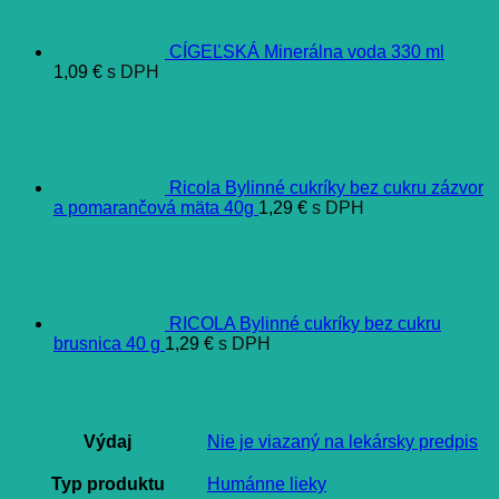
CÍGEĽSKÁ Minerálna voda 330 ml
1,09
€
s DPH
Ricola Bylinné cukríky bez cukru zázvor
a pomarančová mäta 40g
1,29
€
s DPH
RICOLA Bylinné cukríky bez cukru
brusnica 40 g
1,29
€
s DPH
Ďalšie informácie
Výdaj
Nie je viazaný na lekársky predpis
Typ produktu
Humánne lieky