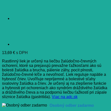
13,69
€
s DPH
Rastlinný liek je určený na liečbu žalúdočno-črevných
ochorení, ktoré sa prejavujú prevažne ťažkosťami ako sú
bolesti žalúdka a brucha, pálenie záhy, pocit plnosti,
žalúdočno-črevné kŕče a nevoľnosť. Liek reguluje napätie a
hybnosť čriev. Uvoľňuje nepríjemné a bolestivé sťahy
svaloviny žalúdka a čriev. Je určený aj na zlepšenie funkcie
a hybnosti pri ochoreniach ako syndróm dráždivého žalúdka
a dráždivého čreva a na podpornú liečbu ťažkostí pri zápale
sliznice žalúdka (gastritída).
Viac na adc.sk
Osobný odber zadarmo