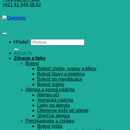
+421 41 549 36 62
Hľadať:
Akcia %
Zdravie a lieky
Bolesť
Bolesť chrbta, svalov a kĺbov
Bolesť hlavy a migréna
Bolesť pri menštruácii
Bolesť zubov
Alergia a senná nádcha
Alergia očí
Alergická nádcha
Lieky na alergiu
Ošetrenie kože pri alergii
Slnečná alergia
Prechladnutie a chrípka
Bolesť hrdla