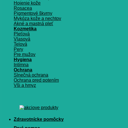
Hojenie kože
Rosacea
Pigmentové škvrny
Mykóza kože a nechtov
Akné a mastná pleť
Kozmetika
Pleťová
Vlasová
Telová
Pery
Pre mužov
Hygiena
Intímna
Ochrana
Slnečná ochrana
Ochrana pred potením
Vši a hmyz
Zdravotnícke pomôcky