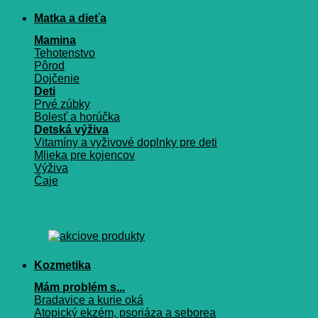
Matka a dieťa
Mamina
Tehotenstvo
Pôrod
Dojčenie
Deti
Prvé zúbky
Bolesť a horúčka
Detská výživa
Vitamíny a vyživové doplnky pre deti
Mlieka pre kojencov
Výživa
Čaje
Kozmetika
Mám problém s...
Bradavice a kurie oká
Atopický ekzém, psoriáza a seborea