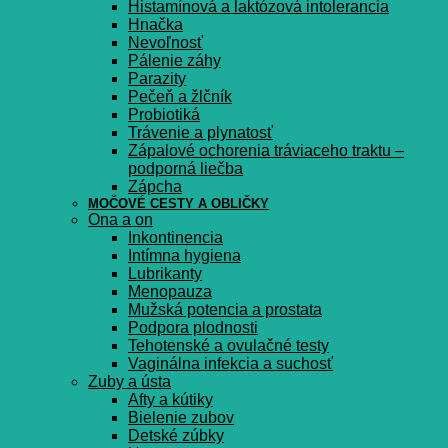
Histamínová a laktózová intolerancia
Hnačka
Nevoľnosť
Pálenie záhy
Parazity
Pečeň a žlčník
Probiotiká
Trávenie a plynatosť
Zápalové ochorenia tráviaceho traktu –
podporná liečba
Zápcha
MOČOVÉ CESTY A OBLIČKY
Ona a on
Inkontinencia
Intímna hygiena
Lubrikanty
Menopauza
Mužská potencia a prostata
Podpora plodnosti
Tehotenské a ovulačné testy
Vaginálna infekcia a suchosť
Zuby a ústa
Afty a kútiky
Bielenie zubov
Detské zúbky