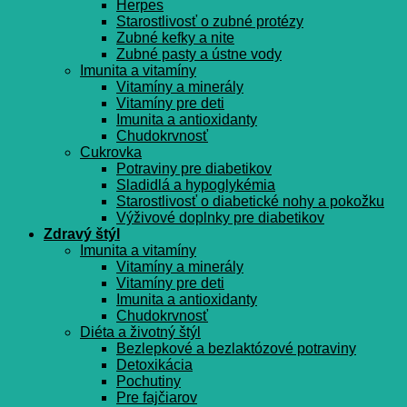
Herpes
Starostlivosť o zubné protézy
Zubné kefky a nite
Zubné pasty a ústne vody
Imunita a vitamíny
Vitamíny a minerály
Vitamíny pre deti
Imunita a antioxidanty
Chudokrvnosť
Cukrovka
Potraviny pre diabetikov
Sladidlá a hypoglykémia
Starostlivosť o diabetické nohy a pokožku
Výživové doplnky pre diabetikov
Zdravý štýl
Imunita a vitamíny
Vitamíny a minerály
Vitamíny pre deti
Imunita a antioxidanty
Chudokrvnosť
Diéta a životný štýl
Bezlepkové a bezlaktózové potraviny
Detoxikácia
Pochutiny
Pre fajčiarov