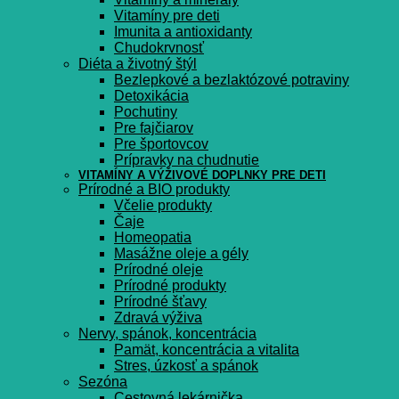
Vitamíny pre deti
Imunita a antioxidanty
Chudokrvnosť
Diéta a životný štýl
Bezlepkové a bezlaktózové potraviny
Detoxikácia
Pochutiny
Pre fajčiarov
Pre športovcov
Prípravky na chudnutie
VITAMÍNY A VÝŽIVOVÉ DOPLNKY PRE DETI
Prírodné a BIO produkty
Včelie produkty
Čaje
Homeopatia
Masážne oleje a gély
Prírodné oleje
Prírodné produkty
Prírodné šťavy
Zdravá výživa
Nervy, spánok, koncentrácia
Pamät, koncentrácia a vitalita
Stres, úzkosť a spánok
Sezóna
Cestovná lekárnička