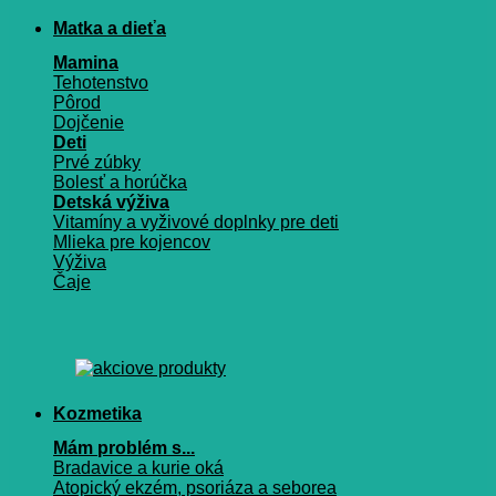
Matka a dieťa
Mamina
Tehotenstvo
Pôrod
Dojčenie
Deti
Prvé zúbky
Bolesť a horúčka
Detská výživa
Vitamíny a vyživové doplnky pre deti
Mlieka pre kojencov
Výživa
Čaje
Kozmetika
Mám problém s...
Bradavice a kurie oká
Atopický ekzém, psoriáza a seborea