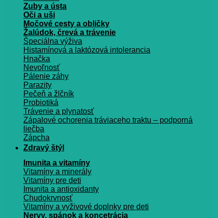
Zuby a ústa
Oči a uši
Močové cesty a obličky
Žalúdok, črevá a trávenie
Špeciálna výživa
Histamínová a laktózová intolerancia
Hnačka
Nevoľnosť
Pálenie záhy
Parazity
Pečeň a žlčník
Probiotiká
Trávenie a plynatosť
Zápalové ochorenia tráviaceho traktu – podporná
liečba
Zápcha
Zdravý štýl
Imunita a vitamíny
Vitamíny a minerály
Vitamíny pre deti
Imunita a antioxidanty
Chudokrvnosť
Vitamíny a vyživové doplnky pre deti
Nervy, spánok a koncetrácia