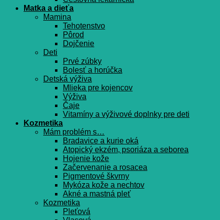
Matka a dieťa
Mamina
Tehotenstvo
Pôrod
Dojčenie
Deti
Prvé zúbky
Bolesť a horúčka
Detská výživa
Mlieka pre kojencov
Výživa
Čaje
Vitamíny a výživové doplnky pre deti
Kozmetika
Mám problém s…
Bradavice a kurie oká
Atopický ekzém, psoriáza a seborea
Hojenie kože
Začervenanie a rosacea
Pigmentové škvrny
Mykóza kože a nechtov
Akné a mastná pleť
Kozmetika
Pleťová