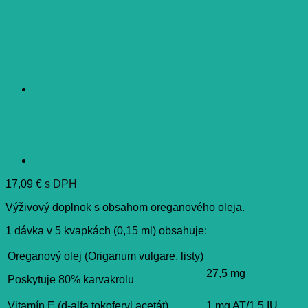
17,09
€
s DPH
Výživový doplnok s obsahom oreganového oleja.
1 dávka v 5 kvapkách (0,15 ml) obsahuje:
Oreganový olej (Origanum vulgare, listy)
27,5 mg
Poskytuje 80% karvakrolu
Vitamín E (d-alfa tokoferyl acetát)
1 mg AT/1,5 IU