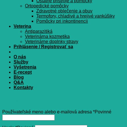
Ostatné prístroje a pomôcky
Ortopedické pomôcky
Zdravotné oblečenie a obuv
Termofory, chladivé a hrejivé vankúšiky
Pomôcky pri inkontinencii
Veterina
Antiparazitiká
Veterinárna kozmetika
Veterinárne doplnky stravy
Prihlásenie / Registrovať sa
O nás
Služby
Vyšetrenia
E-recept
Blog
Q&A
Kontakty
Prihlásenie
Používateľské meno alebo e-mailová adresa
*
Povinné