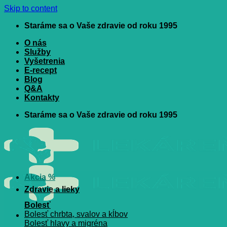
Skip to content
Staráme sa o Vaše zdravie od roku 1995
O nás
Služby
Vyšetrenia
E-recept
Blog
Q&A
Kontakty
Staráme sa o Vaše zdravie od roku 1995
Akcia %
Zdravie a lieky
Bolesť
Bolesť chrbta, svalov a kĺbov
Bolesť hlavy a migréna