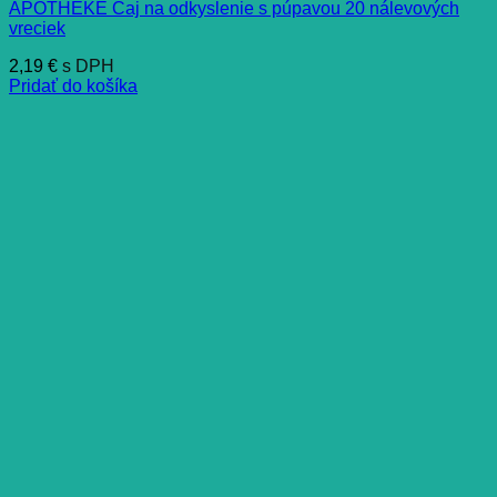
APOTHEKE Čaj na odkyslenie s púpavou 20 nálevových
vreciek
2,19
€
s DPH
Pridať do košíka