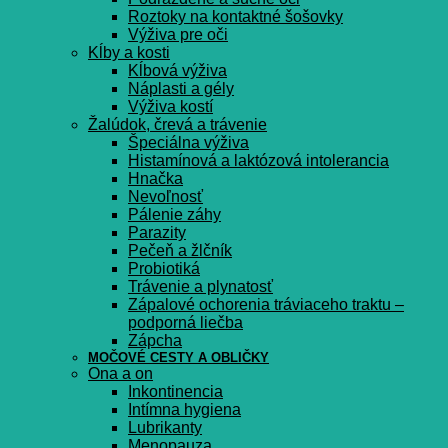
Roztoky na kontaktné šošovky
Výživa pre oči
Kĺby a kosti
Kĺbová výživa
Náplasti a gély
Výživa kostí
Žalúdok, črevá a trávenie
Špeciálna výživa
Histamínová a laktózová intolerancia
Hnačka
Nevoľnosť
Pálenie záhy
Parazity
Pečeň a žlčník
Probiotiká
Trávenie a plynatosť
Zápalové ochorenia tráviaceho traktu –
podporná liečba
Zápcha
MOČOVÉ CESTY A OBLIČKY
Ona a on
Inkontinencia
Intímna hygiena
Lubrikanty
Menopauza