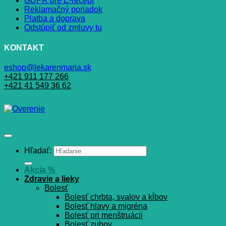
GDPR pre E-recept
Reklamačný poriadok
Platba a doprava
Odstúpiť od zmluvy tu
KONTAKT
eshop@lekarenmaria.sk
+421 911 177 266
+421 41 549 36 62
Hľadať:
Akcia %
Zdravie a lieky
Bolesť
Bolesť chrbta, svalov a kĺbov
Bolesť hlavy a migréna
Bolesť pri menštruácii
Bolesť zubov