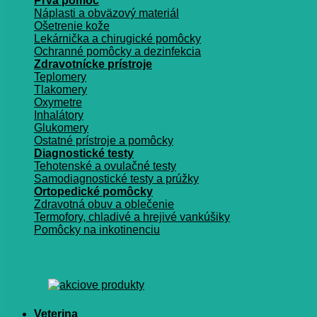
Prvá pomoc
Náplasti a obväzový materiál
Ošetrenie kože
Lekárnička a chirugické pomôcky
Ochranné pomôcky a dezinfekcia
Zdravotnícke prístroje
Teplomery
Tlakomery
Oxymetre
Inhalátory
Glukomery
Ostatné prístroje a pomôcky
Diagnostické testy
Tehotenské a ovulačné testy
Samodiagnostické testy a prúžky
Ortopedické pomôcky
Zdravotná obuv a oblečenie
Termofory, chladivé a hrejivé vankúšiky
Pomôcky na inkotinenciu
Veterina