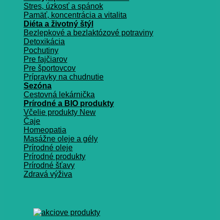
Stres, úzkosť a spánok
Pamäť, koncentrácia a vitalita
Diéta a životný štýl
Bezlepkové a bezlaktózové potraviny
Detoxikácia
Pochutiny
Pre fajčiarov
Pre športovcov
Prípravky na chudnutie
Sezóna
Cestovná lekárnička
Prírodné a BIO produkty
Včelie produkty
Čaje
Homeopatia
Masážne oleje a gély
Prírodné oleje
Prírodné produkty
Prírodné šťavy
Zdravá výživa