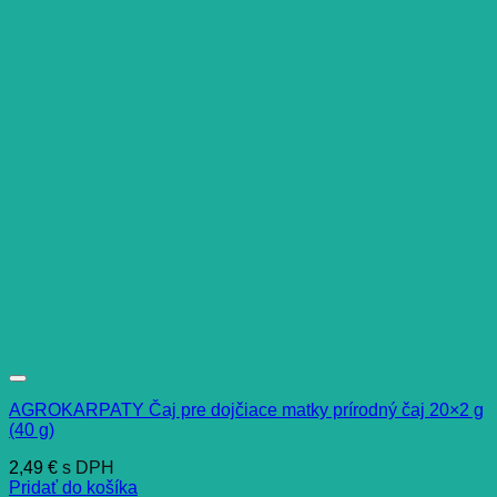
AGROKARPATY Čaj pre dojčiace matky prírodný čaj 20×2 g
(40 g)
2,49
€
s DPH
Pridať do košíka