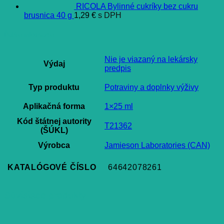
RICOLA Bylinné cukríky bez cukru
brusnica 40 g
1,29
€
s DPH
Ďalšie informácie
Nie je viazaný na lekársky
Výdaj
predpis
Typ produktu
Potraviny a doplnky výživy
Aplikačná forma
1×25 ml
Kód štátnej autority
T21362
(ŠÚKL)
Výrobca
Jamieson Laboratories (CAN)
KATALÓGOVÉ ČÍSLO
64642078261
Súvisiace produkty