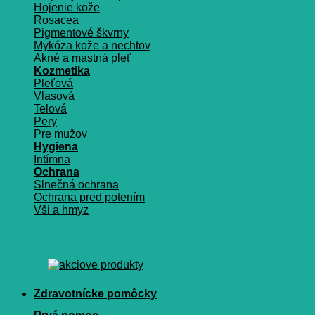
Hojenie kože
Rosacea
Pigmentové škvrny
Mykóza kože a nechtov
Akné a mastná pleť
Kozmetika
Pleťová
Vlasová
Telová
Pery
Pre mužov
Hygiena
Intímna
Ochrana
Slnečná ochrana
Ochrana pred potením
Vši a hmyz
Zdravotnícke pomôcky