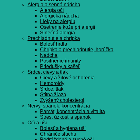
Alergia a senná nádcha
Alergia očí
Alergická nádcha
Lieky na alergiu
Ošetrenie kože pri alergii
Slnečná alergia
Prechladnutie a chrípka
Bolesť hrdla
Chrípka a prechladnutie, horúčka
Nádcha
Posilnenie imunity
Priedušky a kašeľ
Srdce, cievy a tlak
Cievy a žilové ochorenia
Hemoroidy
Srdce, tlak
Štítna žľaza
Zvýšený cholesterol
Nervy, spánok, koncentrácia
Pamät, koncentrácia a vitalita
Stres, úzkosť a spánok
Oči a uši
Bolesť a hygiena uší
Chrániče sluchu
Podráždené a suché oči