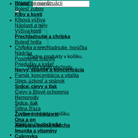
Bolesť pri menštruácii
Hľadať:
Bolesť zubov
Kĺby a kosti
Kĺbová výživa
Náplasti a gély
Výživa kostí
Prechladnutie a chrípka
Bolesť hrdla
Chrípka a prechladnutie, horúčka
Nádcha
Žiadne produkty v košíku.
Posilnenie imunity
Priedušky a kašeľ
Vrátiť sa do obchodu
Nervy, spánok a koncentrácia
Pamät, koncentrácia a vitalita
Košík
Stres, úzkosť a spánok
Srdce, cievy a tlak
Cievy a žilové ochorenia
Hemoroidy
Srdce, tlak
Štítna žľaza
Žiadne produkty v košíku.
Zvýšený cholesterol
Ona a on
Vrátiť sa do obchodu
Alergia a senná nádcha
Imunita a vitamíny
Cukrovka