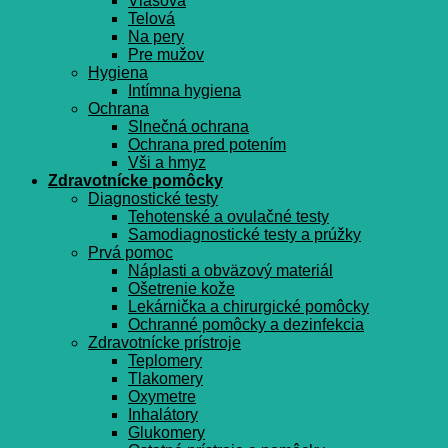
Vlasová
Telová
Na pery
Pre mužov
Hygiena
Intímna hygiena
Ochrana
Slnečná ochrana
Ochrana pred potením
Vši a hmyz
Zdravotnícke pomôcky
Diagnostické testy
Tehotenské a ovulačné testy
Samodiagnostické testy a prúžky
Prvá pomoc
Náplasti a obväzový materiál
Ošetrenie kože
Lekárnička a chirurgické pomôcky
Ochranné pomôcky a dezinfekcia
Zdravotnícke prístroje
Teplomery
Tlakomery
Oxymetre
Inhalátory
Glukomery