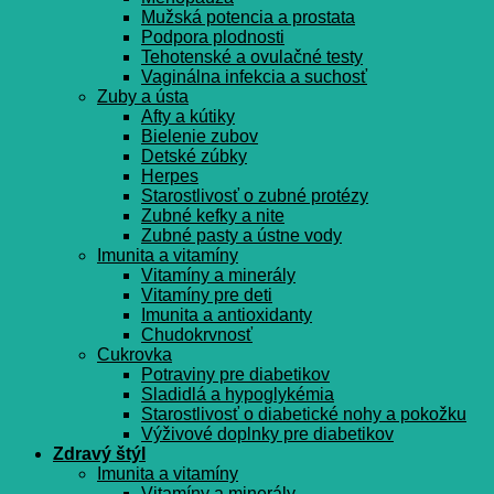
Mužská potencia a prostata
Podpora plodnosti
Tehotenské a ovulačné testy
Vaginálna infekcia a suchosť
Zuby a ústa
Afty a kútiky
Bielenie zubov
Detské zúbky
Herpes
Starostlivosť o zubné protézy
Zubné kefky a nite
Zubné pasty a ústne vody
Imunita a vitamíny
Vitamíny a minerály
Vitamíny pre deti
Imunita a antioxidanty
Chudokrvnosť
Cukrovka
Potraviny pre diabetikov
Sladidlá a hypoglykémia
Starostlivosť o diabetické nohy a pokožku
Výživové doplnky pre diabetikov
Zdravý štýl
Imunita a vitamíny
Vitamíny a minerály