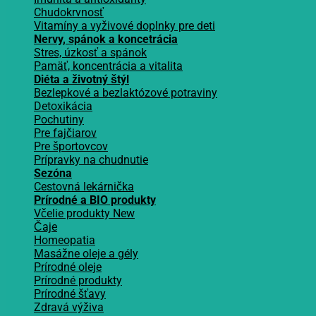
Chudokrvnosť
Vitamíny a vyživové doplnky pre deti
Nervy, spánok a koncetrácia
Stres, úzkosť a spánok
Pamäť, koncentrácia a vitalita
Diéta a životný štýl
Bezlepkové a bezlaktózové potraviny
Detoxikácia
Pochutiny
Pre fajčiarov
Pre športovcov
Prípravky na chudnutie
Sezóna
Cestovná lekárnička
Prírodné a BIO produkty
Včelie produkty
Čaje
Homeopatia
Masážne oleje a gély
Prírodné oleje
Prírodné produkty
Prírodné šťavy
Zdravá výživa