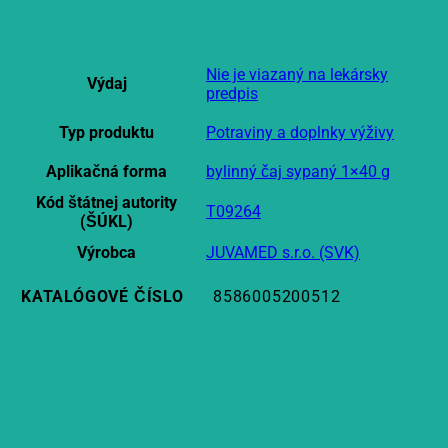
Ďalšie informácie
Nie je viazaný na lekársky
Výdaj
predpis
Typ produktu
Potraviny a doplnky výživy
Aplikačná forma
bylinný čaj sypaný 1×40 g
Kód štátnej autority
T09264
(ŠÚKL)
Výrobca
JUVAMED s.r.o. (SVK)
KATALÓGOVÉ ČÍSLO
8586005200512
Súvisiace produkty