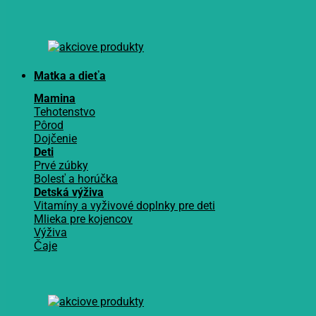
Matka a dieťa
Mamina
Tehotenstvo
Pôrod
Dojčenie
Deti
Prvé zúbky
Bolesť a horúčka
Detská výživa
Vitamíny a vyživové doplnky pre deti
Mlieka pre kojencov
Výživa
Čaje