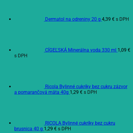
Dermatol na odreniny 20 g
4,39
€
s DPH
CÍGEĽSKÁ Minerálna voda 330 ml
1,09
€
s DPH
Ricola Bylinné cukríky bez cukru zázvor
a pomarančová mäta 40g
1,29
€
s DPH
RICOLA Bylinné cukríky bez cukru
brusnica 40 g
1,29
€
s DPH