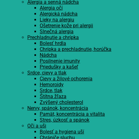
Alergia a senná nádcha
Alergia očí
Alergická nádcha
Lieky na alergiu
Ošetrenie kože pri alergii
Slnečná alergia
Prechladnutie a chrípka
Bolesť hrdla
Chrípka a prechladnutie, horúčka
Nádcha
Posilnenie imunity
Priedušky a kašeľ
Srdce, cievy a tlak
Cievy a žilové ochorenia
Hemoroidy
Srdce, tlak
Štítna žľaza
Zvýšený cholesterol
Nervy, spánok, koncentrácia
Pamät, koncentrácia a vitalita
Stres, úzkosť a spánok
Oči a uši
Bolesť a hygiena uší
Chrániče sluchu