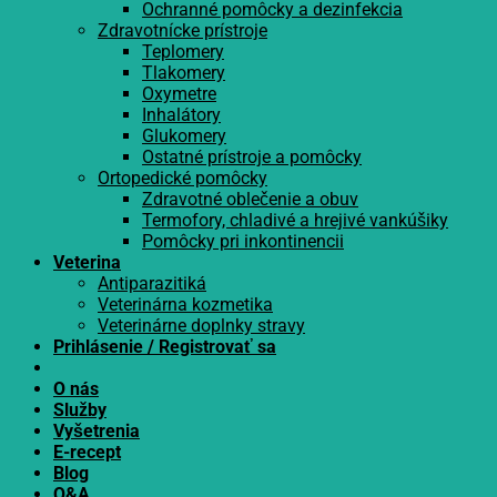
Ochranné pomôcky a dezinfekcia
Zdravotnícke prístroje
Teplomery
Tlakomery
Oxymetre
Inhalátory
Glukomery
Ostatné prístroje a pomôcky
Ortopedické pomôcky
Zdravotné oblečenie a obuv
Termofory, chladivé a hrejivé vankúšiky
Pomôcky pri inkontinencii
Veterina
Antiparazitiká
Veterinárna kozmetika
Veterinárne doplnky stravy
Prihlásenie / Registrovať sa
O nás
Služby
Vyšetrenia
E-recept
Blog
Q&A