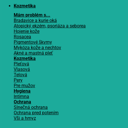
Kozmetika
Mám problém s...
Bradavice a kurie oká
Atopický ekzém, psoriáza a seborea
Hojenie kože
Rosacea
Pigmentové škvrny
Mykóza kože a nechtov
Akné a mastná pleť
Kozmetika
Pleťová
Vlasová
Telová
Pery
Pre mužov
Hygiena
Intímna
Ochrana
Slnečná ochrana
Ochrana pred potením
Vši a hmyz