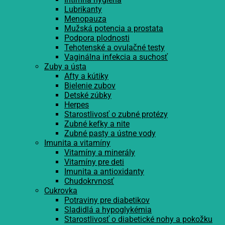
Lubrikanty
Menopauza
Mužská potencia a prostata
Podpora plodnosti
Tehotenské a ovulačné testy
Vaginálna infekcia a suchosť
Zuby a ústa
Afty a kútiky
Bielenie zubov
Detské zúbky
Herpes
Starostlivosť o zubné protézy
Zubné kefky a nite
Zubné pasty a ústne vody
Imunita a vitamíny
Vitamíny a minerály
Vitamíny pre deti
Imunita a antioxidanty
Chudokrvnosť
Cukrovka
Potraviny pre diabetikov
Sladidlá a hypoglykémia
Starostlivosť o diabetické nohy a pokožku