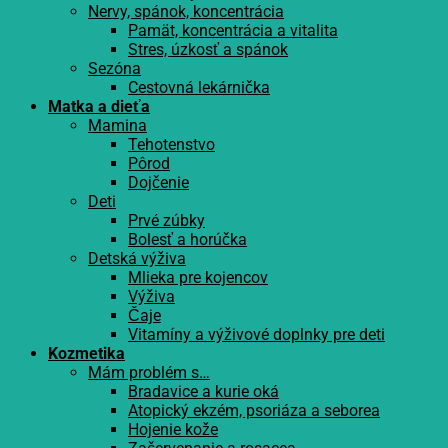
Nervy, spánok, koncentrácia
Pamät, koncentrácia a vitalita
Stres, úzkosť a spánok
Sezóna
Cestovná lekárnička
Matka a dieťa
Mamina
Tehotenstvo
Pôrod
Dojčenie
Deti
Prvé zúbky
Bolesť a horúčka
Detská výživa
Mlieka pre kojencov
Výživa
Čaje
Vitamíny a výživové doplnky pre deti
Kozmetika
Mám problém s…
Bradavice a kurie oká
Atopický ekzém, psoriáza a seborea
Hojenie kože