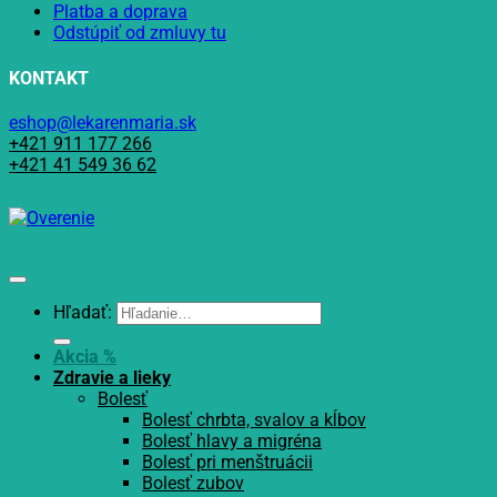
Platba a doprava
Odstúpiť od zmluvy tu
KONTAKT
eshop@lekarenmaria.sk
+421 911 177 266
+421 41 549 36 62
Hľadať:
Akcia %
Zdravie a lieky
Bolesť
Bolesť chrbta, svalov a kĺbov
Bolesť hlavy a migréna
Bolesť pri menštruácii
Bolesť zubov