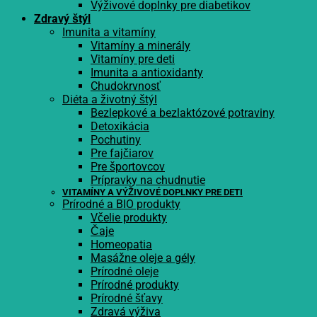
Výživové doplnky pre diabetikov
Zdravý štýl
Imunita a vitamíny
Vitamíny a minerály
Vitamíny pre deti
Imunita a antioxidanty
Chudokrvnosť
Diéta a životný štýl
Bezlepkové a bezlaktózové potraviny
Detoxikácia
Pochutiny
Pre fajčiarov
Pre športovcov
Prípravky na chudnutie
VITAMÍNY A VÝŽIVOVÉ DOPLNKY PRE DETI
Prírodné a BIO produkty
Včelie produkty
Čaje
Homeopatia
Masážne oleje a gély
Prírodné oleje
Prírodné produkty
Prírodné šťavy
Zdravá výživa