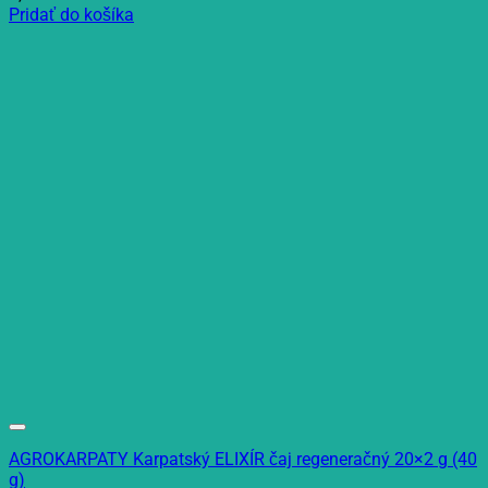
Pridať do košíka
AGROKARPATY Karpatský ELIXÍR čaj regeneračný 20×2 g (40
g)