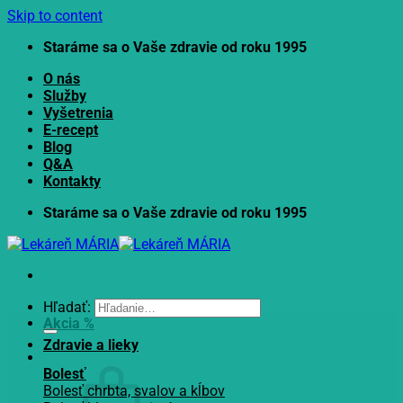
Skip to content
Staráme sa o Vaše zdravie od roku 1995
O nás
Služby
Vyšetrenia
E-recept
Blog
Q&A
Kontakty
Staráme sa o Vaše zdravie od roku 1995
Hľadať:
Akcia %
Zdravie a lieky
Bolesť
Bolesť chrbta, svalov a kĺbov