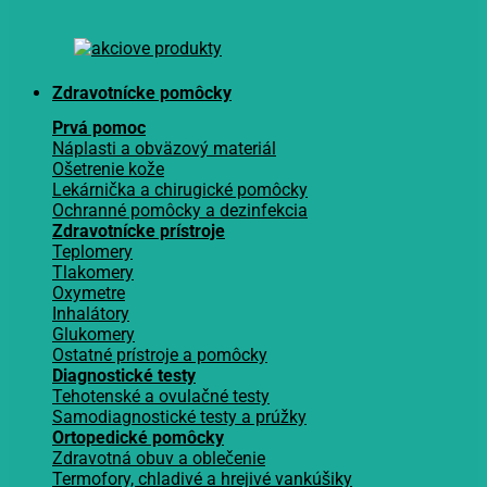
Zdravotnícke pomôcky
Prvá pomoc
Náplasti a obväzový materiál
Ošetrenie kože
Lekárnička a chirugické pomôcky
Ochranné pomôcky a dezinfekcia
Zdravotnícke prístroje
Teplomery
Tlakomery
Oxymetre
Inhalátory
Glukomery
Ostatné prístroje a pomôcky
Diagnostické testy
Tehotenské a ovulačné testy
Samodiagnostické testy a prúžky
Ortopedické pomôcky
Zdravotná obuv a oblečenie
Termofory, chladivé a hrejivé vankúšiky