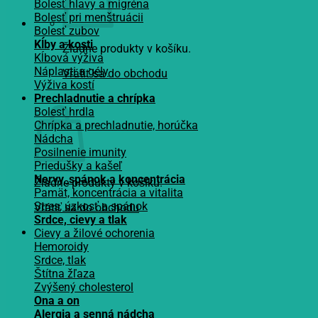
Bolesť hlavy a migréna
Bolesť pri menštruácii
Bolesť zubov
Kĺby a kosti
Žiadne produkty v košíku.
Kĺbová výživa
Náplasti a gély
Vrátiť sa do obchodu
Výživa kostí
Košík
Prechladnutie a chrípka
Bolesť hrdla
Chrípka a prechladnutie, horúčka
Nádcha
Posilnenie imunity
Priedušky a kašeľ
Nervy, spánok a koncentrácia
Žiadne produkty v košíku.
Pamät, koncentrácia a vitalita
Stres, úzkosť a spánok
Vrátiť sa do obchodu
Srdce, cievy a tlak
Cievy a žilové ochorenia
Hemoroidy
Srdce, tlak
Štítna žľaza
Zvýšený cholesterol
Ona a on
Alergia a senná nádcha