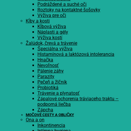
Podráždené a suché oči
Roztoky na kontaktné šošovky
Výživa pre oči
Kĺby a kosti
Kĺbová výživa
Náplasti a gély
Výživa kostí
Žalúdok, črevá a trávenie
Špeciálna výživa
Histamínová a laktózová intolerancia
Hnačka
Nevoľnosť
Pálenie záhy
Parazity
Pečeň a žlčník
Probiotiká
Trávenie a plynatosť
Zápalové ochorenia tráviaceho traktu –
podporná liečba
Zápcha
MOČOVÉ CESTY A OBLIČKY
Ona a on
Inkontinencia
Intímna hygiena