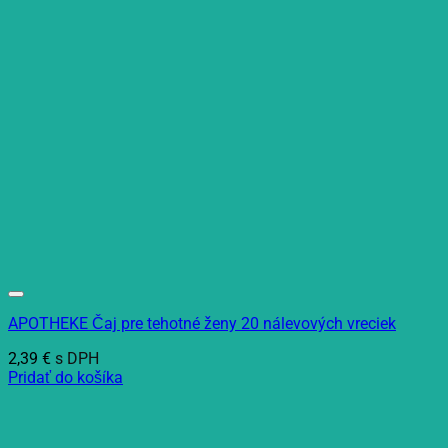
APOTHEKE Čaj pre tehotné ženy 20 nálevových vreciek
2,39
€
s DPH
Pridať do košíka