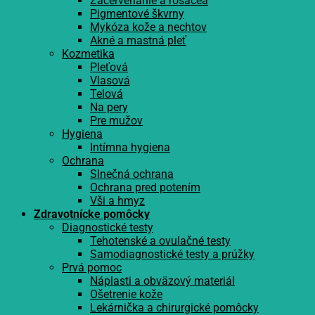
Začervenanie a rosacea
Pigmentové škvrny
Mykóza kože a nechtov
Akné a mastná pleť
Kozmetika
Pleťová
Vlasová
Telová
Na pery
Pre mužov
Hygiena
Intímna hygiena
Ochrana
Slnečná ochrana
Ochrana pred potením
Vši a hmyz
Zdravotnícke pomôcky
Diagnostické testy
Tehotenské a ovulačné testy
Samodiagnostické testy a prúžky
Prvá pomoc
Náplasti a obväzový materiál
Ošetrenie kože
Lekárnička a chirurgické pomôcky