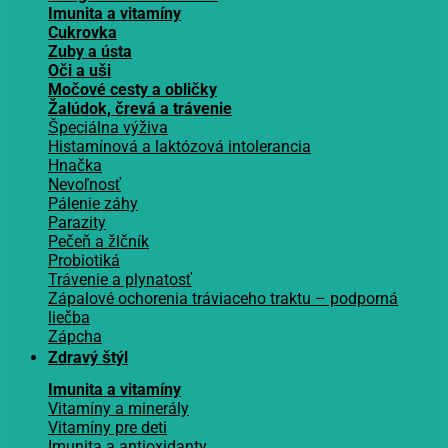
Imunita a vitamíny
Cukrovka
Zuby a ústa
Oči a uši
Močové cesty a obličky
Žalúdok, črevá a trávenie
Špeciálna výživa
Histamínová a laktózová intolerancia
Hnačka
Nevoľnosť
Pálenie záhy
Parazity
Pečeň a žlčník
Probiotiká
Trávenie a plynatosť
Zápalové ochorenia tráviaceho traktu – podporná
liečba
Zápcha
Zdravý štýl
Imunita a vitamíny
Vitamíny a minerály
Vitamíny pre deti
Imunita a antioxidanty