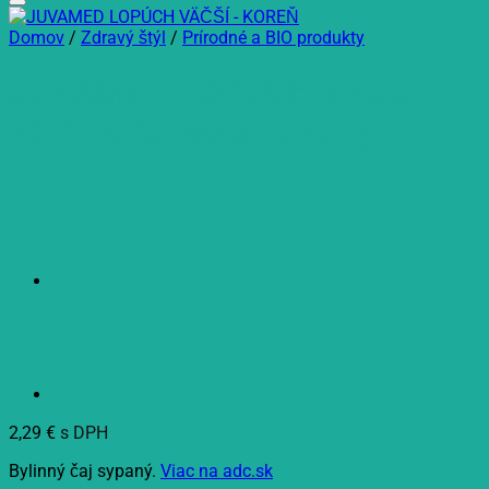
Domov
/
Zdravý štýl
/
Prírodné a BIO produkty
JUVAMED LOPÚCH VÄČŠÍ –
KOREŇ čaj sypaný 40 g
2,29
€
s DPH
Bylinný čaj sypaný.
Viac na adc.sk