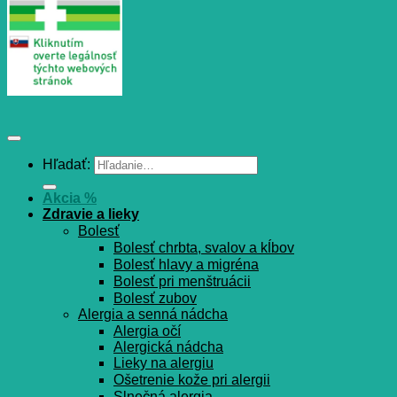
Hľadať:
Akcia %
Zdravie a lieky
Bolesť
Bolesť chrbta, svalov a kĺbov
Bolesť hlavy a migréna
Bolesť pri menštruácii
Bolesť zubov
Alergia a senná nádcha
Alergia očí
Alergická nádcha
Lieky na alergiu
Ošetrenie kože pri alergii
Slnečná alergia