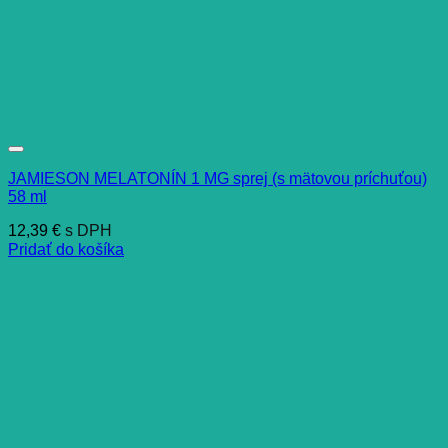
JAMIESON MELATONÍN 1 MG sprej (s mätovou príchuťou)
58 ml
12,39
€
s DPH
Pridať do košíka