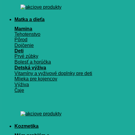
Matka a dieťa
Mamina
Tehotenstvo
Pôrod
Dojčenie
Deti
Prvé zúbky
Bolesť a horúčka
Detská výživa
Vitamíny a vyživové doplnky pre deti
Mlieka pre kojencov
Výživa
Čaje
Kozmetika