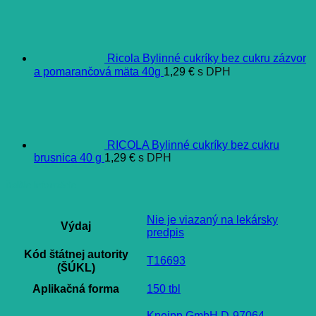
Ricola Bylinné cukríky bez cukru zázvor
a pomarančová mäta 40g
1,29
€
s DPH
RICOLA Bylinné cukríky bez cukru
brusnica 40 g
1,29
€
s DPH
Ďalšie informácie
Nie je viazaný na lekársky
Výdaj
predpis
Kód štátnej autority
T16693
(ŠÚKL)
Aplikačná forma
150 tbl
Kneipp GmbH D-97064