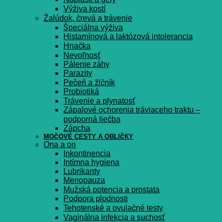
Výživa kostí
Žalúdok, črevá a trávenie
Špeciálna výživa
Histamínová a laktózová intolerancia
Hnačka
Nevoľnosť
Pálenie záhy
Parazity
Pečeň a žlčník
Probiotiká
Trávenie a plynatosť
Zápalové ochorenia tráviaceho traktu –
podporná liečba
Zápcha
MOČOVÉ CESTY A OBLIČKY
Ona a on
Inkontinencia
Intímna hygiena
Lubrikanty
Menopauza
Mužská potencia a prostata
Podpora plodnosti
Tehotenské a ovulačné testy
Vaginálna infekcia a suchosť