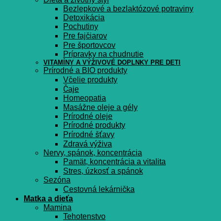
Bezlepkové a bezlaktózové potraviny
Detoxikácia
Pochutiny
Pre fajčiarov
Pre športovcov
Prípravky na chudnutie
VITAMÍNY A VÝŽIVOVÉ DOPLNKY PRE DETI
Prírodné a BIO produkty
Včelie produkty
Čaje
Homeopatia
Masážne oleje a gély
Prírodné oleje
Prírodné produkty
Prírodné šťavy
Zdravá výživa
Nervy, spánok, koncentrácia
Pamät, koncentrácia a vitalita
Stres, úzkosť a spánok
Sezóna
Cestovná lekárnička
Matka a dieťa
Mamina
Tehotenstvo