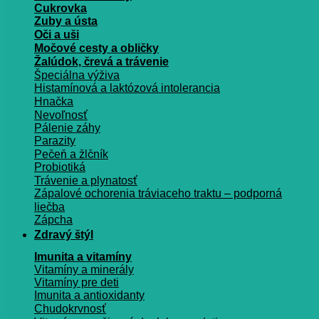
Cukrovka
Zuby a ústa
Oči a uši
Močové cesty a obličky
Žalúdok, črevá a trávenie
Špeciálna výživa
Histamínová a laktózová intolerancia
Hnačka
Nevoľnosť
Pálenie záhy
Parazity
Pečeň a žlčník
Probiotiká
Trávenie a plynatosť
Zápalové ochorenia tráviaceho traktu – podporná
liečba
Zápcha
Zdravý štýl
Imunita a vitamíny
Vitamíny a minerály
Vitamíny pre deti
Imunita a antioxidanty
Chudokrvnosť