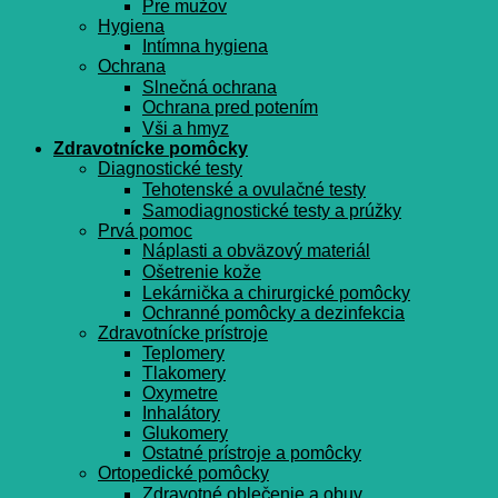
Pre mužov
Hygiena
Intímna hygiena
Ochrana
Slnečná ochrana
Ochrana pred potením
Vši a hmyz
Zdravotnícke pomôcky
Diagnostické testy
Tehotenské a ovulačné testy
Samodiagnostické testy a prúžky
Prvá pomoc
Náplasti a obväzový materiál
Ošetrenie kože
Lekárnička a chirurgické pomôcky
Ochranné pomôcky a dezinfekcia
Zdravotnícke prístroje
Teplomery
Tlakomery
Oxymetre
Inhalátory
Glukomery
Ostatné prístroje a pomôcky
Ortopedické pomôcky
Zdravotné oblečenie a obuv