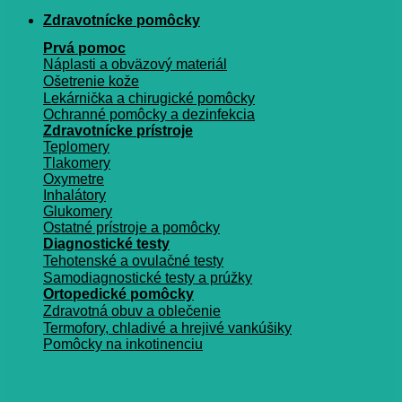
Zdravotnícke pomôcky
Prvá pomoc
Náplasti a obväzový materiál
Ošetrenie kože
Lekárnička a chirugické pomôcky
Ochranné pomôcky a dezinfekcia
Zdravotnícke prístroje
Teplomery
Tlakomery
Oxymetre
Inhalátory
Glukomery
Ostatné prístroje a pomôcky
Diagnostické testy
Tehotenské a ovulačné testy
Samodiagnostické testy a prúžky
Ortopedické pomôcky
Zdravotná obuv a oblečenie
Termofory, chladivé a hrejivé vankúšiky
Pomôcky na inkotinenciu