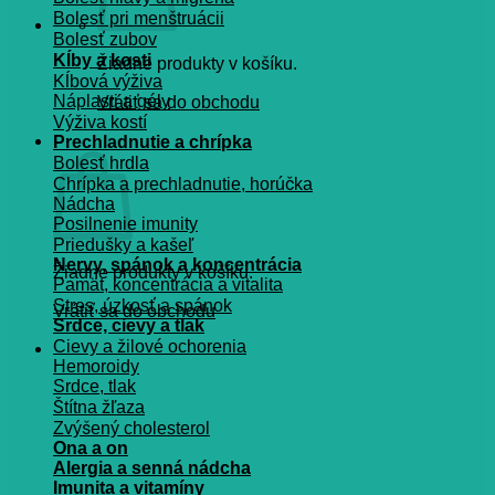
Bolesť pri menštruácii
Bolesť zubov
Kĺby a kosti
Žiadne produkty v košíku.
Kĺbová výživa
Náplasti a gély
Vrátiť sa do obchodu
Výživa kostí
Košík
Prechladnutie a chrípka
Bolesť hrdla
Chrípka a prechladnutie, horúčka
Nádcha
Posilnenie imunity
Priedušky a kašeľ
Nervy, spánok a koncentrácia
Žiadne produkty v košíku.
Pamät, koncentrácia a vitalita
Stres, úzkosť a spánok
Vrátiť sa do obchodu
Srdce, cievy a tlak
Cievy a žilové ochorenia
Hemoroidy
Srdce, tlak
Štítna žľaza
Zvýšený cholesterol
Ona a on
Alergia a senná nádcha
Imunita a vitamíny