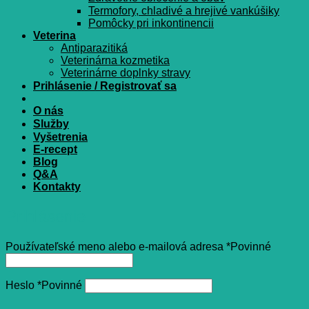
Termofory, chladivé a hrejivé vankúšiky
Pomôcky pri inkontinencii
Veterina
Antiparazitiká
Veterinárna kozmetika
Veterinárne doplnky stravy
Prihlásenie / Registrovať sa
O nás
Služby
Vyšetrenia
E-recept
Blog
Q&A
Kontakty
Prihlásenie
Používateľské meno alebo e-mailová adresa
*
Povinné
Heslo
*
Povinné