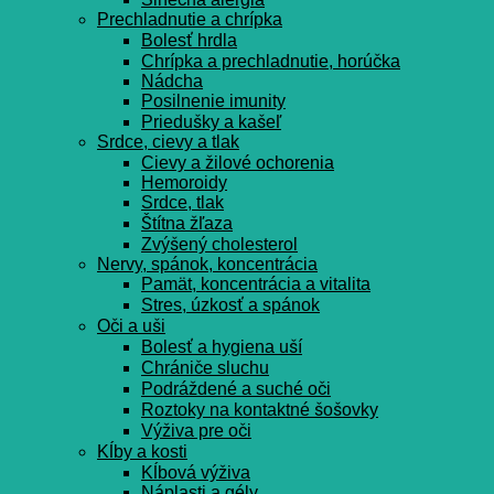
Prechladnutie a chrípka
Bolesť hrdla
Chrípka a prechladnutie, horúčka
Nádcha
Posilnenie imunity
Priedušky a kašeľ
Srdce, cievy a tlak
Cievy a žilové ochorenia
Hemoroidy
Srdce, tlak
Štítna žľaza
Zvýšený cholesterol
Nervy, spánok, koncentrácia
Pamät, koncentrácia a vitalita
Stres, úzkosť a spánok
Oči a uši
Bolesť a hygiena uší
Chrániče sluchu
Podráždené a suché oči
Roztoky na kontaktné šošovky
Výživa pre oči
Kĺby a kosti
Kĺbová výživa
Náplasti a gély