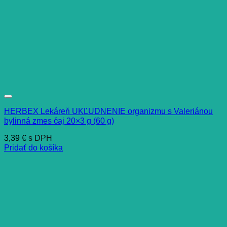
HERBEX Lekáreň UKĽUDNENIE organizmu s Valeriánou
bylinná zmes čaj 20×3 g (60 g)
3,39
€
s DPH
Pridať do košíka