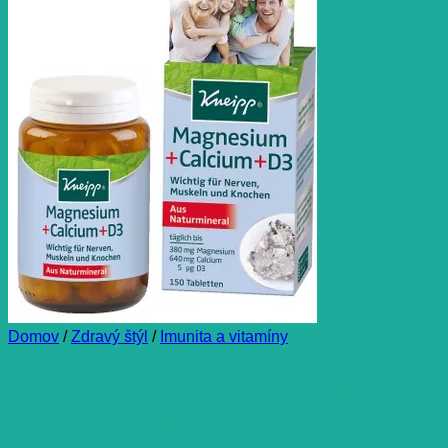
Domov
/
Zdravý štýl
/
Imunita a vitamíny
Kneipp Tablety Magnézium +
kalcium + vitamín D3 150 tbl