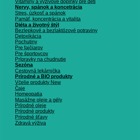
Vitamíny a vyživové doplnky pre deti
Nervy, spánok a koncetrácia
Stres, úzkosť a spánok
Pamäť, koncentrácia a vitalita
Diéta a životný štýl
Bezlepkové a bezlaktózové potraviny
Detoxikácia
Pochutiny
Pre fajčiarov
Pre športovcov
Prípravky na chudnutie
Sezóna
Cestovná lekárnička
Prírodné a BIO produkty
Včelie produkty
Čaje
Homeopatia
Masážne oleje a gély
Prírodné oleje
Prírodné produkty
Prírodné šťavy
Zdravá výživa