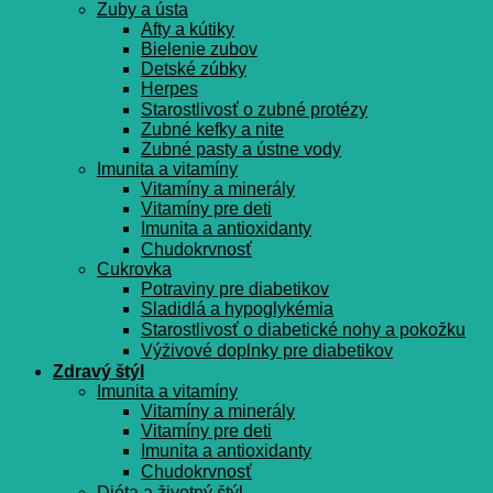
Zuby a ústa
Afty a kútiky
Bielenie zubov
Detské zúbky
Herpes
Starostlivosť o zubné protézy
Zubné kefky a nite
Zubné pasty a ústne vody
Imunita a vitamíny
Vitamíny a minerály
Vitamíny pre deti
Imunita a antioxidanty
Chudokrvnosť
Cukrovka
Potraviny pre diabetikov
Sladidlá a hypoglykémia
Starostlivosť o diabetické nohy a pokožku
Výživové doplnky pre diabetikov
Zdravý štýl
Imunita a vitamíny
Vitamíny a minerály
Vitamíny pre deti
Imunita a antioxidanty
Chudokrvnosť
Diéta a životný štýl