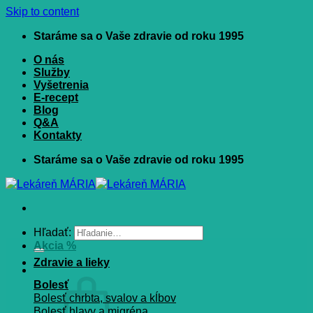
Skip to content
Staráme sa o Vaše zdravie od roku 1995
O nás
Služby
Vyšetrenia
E-recept
Blog
Q&A
Kontakty
Staráme sa o Vaše zdravie od roku 1995
Hľadať:
Akcia %
Zdravie a lieky
Bolesť
Bolesť chrbta, svalov a kĺbov
Bolesť hlavy a migréna