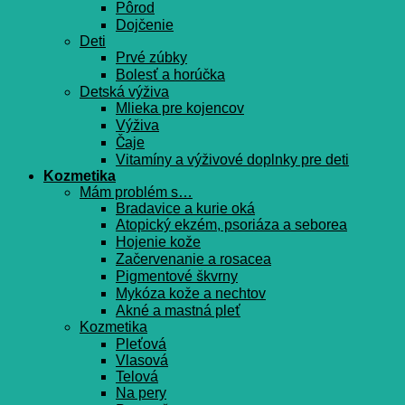
Pôrod
Dojčenie
Deti
Prvé zúbky
Bolesť a horúčka
Detská výživa
Mlieka pre kojencov
Výživa
Čaje
Vitamíny a výživové doplnky pre deti
Kozmetika
Mám problém s…
Bradavice a kurie oká
Atopický ekzém, psoriáza a seborea
Hojenie kože
Začervenanie a rosacea
Pigmentové škvrny
Mykóza kože a nechtov
Akné a mastná pleť
Kozmetika
Pleťová
Vlasová
Telová
Na pery