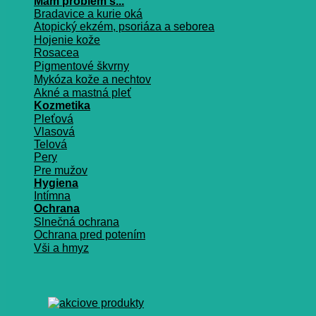
Mám problém s...
Bradavice a kurie oká
Atopický ekzém, psoriáza a seborea
Hojenie kože
Rosacea
Pigmentové škvrny
Mykóza kože a nechtov
Akné a mastná pleť
Kozmetika
Pleťová
Vlasová
Telová
Pery
Pre mužov
Hygiena
Intímna
Ochrana
Slnečná ochrana
Ochrana pred potením
Vši a hmyz