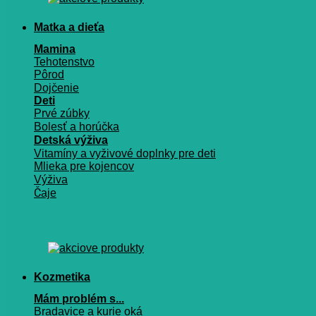
Matka a dieťa
Mamina
Tehotenstvo
Pôrod
Dojčenie
Deti
Prvé zúbky
Bolesť a horúčka
Detská výživa
Vitamíny a vyživové doplnky pre deti
Mlieka pre kojencov
Výživa
Čaje
Kozmetika
Mám problém s...
Bradavice a kurie oká