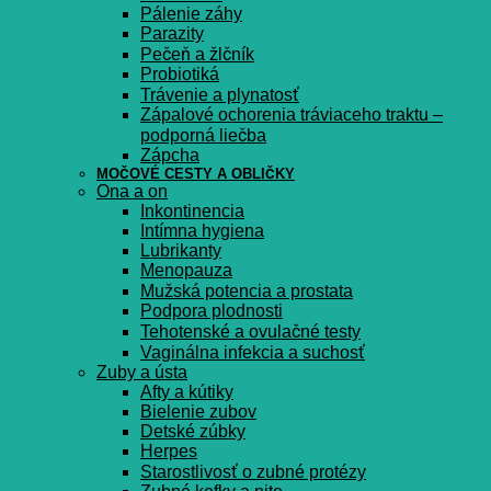
Pálenie záhy
Parazity
Pečeň a žlčník
Probiotiká
Trávenie a plynatosť
Zápalové ochorenia tráviaceho traktu –
podporná liečba
Zápcha
MOČOVÉ CESTY A OBLIČKY
Ona a on
Inkontinencia
Intímna hygiena
Lubrikanty
Menopauza
Mužská potencia a prostata
Podpora plodnosti
Tehotenské a ovulačné testy
Vaginálna infekcia a suchosť
Zuby a ústa
Afty a kútiky
Bielenie zubov
Detské zúbky
Herpes
Starostlivosť o zubné protézy