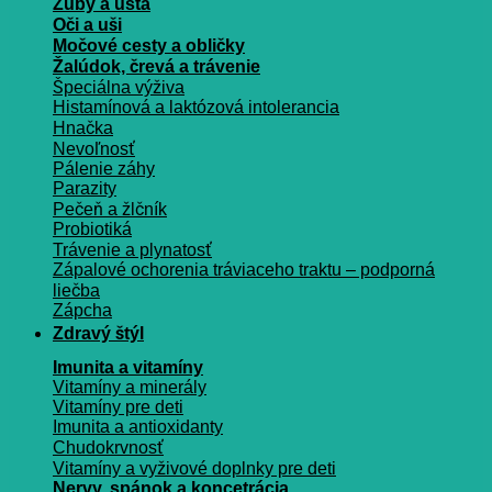
Zuby a ústa
Oči a uši
Močové cesty a obličky
Žalúdok, črevá a trávenie
Špeciálna výživa
Histamínová a laktózová intolerancia
Hnačka
Nevoľnosť
Pálenie záhy
Parazity
Pečeň a žlčník
Probiotiká
Trávenie a plynatosť
Zápalové ochorenia tráviaceho traktu – podporná
liečba
Zápcha
Zdravý štýl
Imunita a vitamíny
Vitamíny a minerály
Vitamíny pre deti
Imunita a antioxidanty
Chudokrvnosť
Vitamíny a vyživové doplnky pre deti
Nervy, spánok a koncetrácia