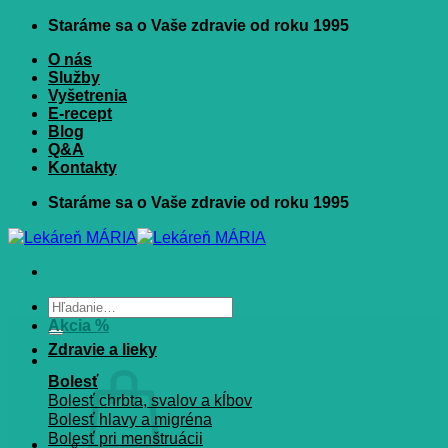
Skip
Staráme sa o Vaše zdravie od roku 1995
to
content
O nás
Služby
Vyšetrenia
E-recept
Blog
Q&A
Kontakty
Staráme sa o Vaše zdravie od roku 1995
Hľadať:
Akcia %
Zdravie a lieky
Bolesť
Bolesť chrbta, svalov a kĺbov
Bolesť hlavy a migréna
Bolesť pri menštruácii