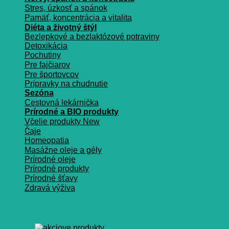
Stres, úzkosť a spánok
Pamäť, koncentrácia a vitalita
Diéta a životný štýl
Bezlepkové a bezlaktózové potraviny
Detoxikácia
Pochutiny
Pre fajčiarov
Pre športovcov
Prípravky na chudnutie
Sezóna
Cestovná lekárnička
Prírodné a BIO produkty
Včelie produkty
Čaje
Homeopatia
Masážne oleje a gély
Prírodné oleje
Prírodné produkty
Prírodné šťavy
Zdravá výživa