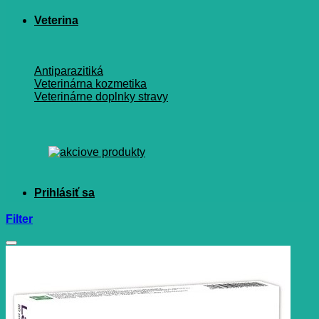
Veterina
Antiparazitiká
Veterinárna kozmetika
Veterinárne doplnky stravy
Filter