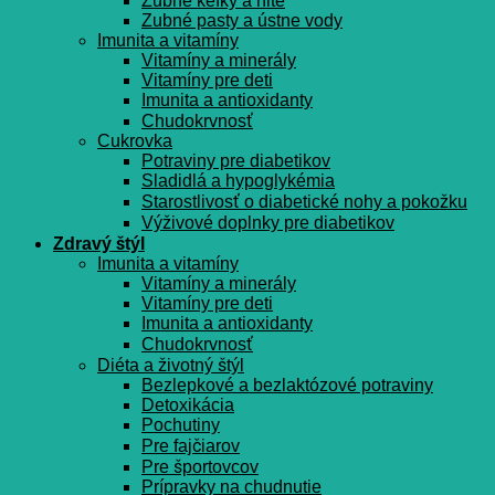
Zubné kefky a nite
Zubné pasty a ústne vody
Imunita a vitamíny
Vitamíny a minerály
Vitamíny pre deti
Imunita a antioxidanty
Chudokrvnosť
Cukrovka
Potraviny pre diabetikov
Sladidlá a hypoglykémia
Starostlivosť o diabetické nohy a pokožku
Výživové doplnky pre diabetikov
Zdravý štýl
Imunita a vitamíny
Vitamíny a minerály
Vitamíny pre deti
Imunita a antioxidanty
Chudokrvnosť
Diéta a životný štýl
Bezlepkové a bezlaktózové potraviny
Detoxikácia
Pochutiny
Pre fajčiarov
Pre športovcov
Prípravky na chudnutie