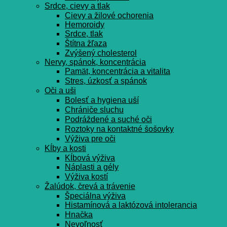
Srdce, cievy a tlak
Cievy a žilové ochorenia
Hemoroidy
Srdce, tlak
Štítna žľaza
Zvýšený cholesterol
Nervy, spánok, koncentrácia
Pamät, koncentrácia a vitalita
Stres, úzkosť a spánok
Oči a uši
Bolesť a hygiena uší
Chrániče sluchu
Podráždené a suché oči
Roztoky na kontaktné šošovky
Výživa pre oči
Kĺby a kosti
Kĺbová výživa
Náplasti a gély
Výživa kostí
Žalúdok, črevá a trávenie
Špeciálna výživa
Histamínová a laktózová intolerancia
Hnačka
Nevoľnosť