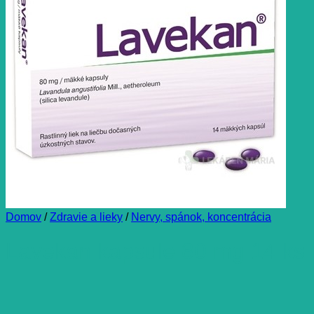
Domov
/
Zdravie a lieky
/
Nervy, spánok, koncentrácia
Lavekan kapsule 80 mg 14 ks