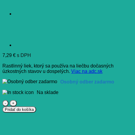
7,29
€
s DPH
Rastlinný liek, ktorý sa používa na liečbu dočasných
úzkostných stavov u dospelých.
Viac na adc.sk
Osobný odber zadarmo
Na sklade
množstvo
Lavekan
Pridať do košíka
kapsule
80
mg
14