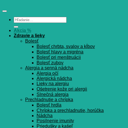
Hľadať:
Akcia %
Zdravie a lieky
Bolesť
Bolesť chrbta, svalov a kĺbov
Bolesť hlavy a migréna
Bolesť pri menštruácii
Bolesť zubov
Alergia a senná nádcha
Alergia očí
Alergická nádcha
Lieky na alergiu
Ošetrenie kože pri alergii
Slnečná alergia
Prechladnutie a chrípka
Bolesť hrdla
Chrípka a prechladnutie, horúčka
Nádcha
Posilnenie imunity
Priedušky a kašeľ