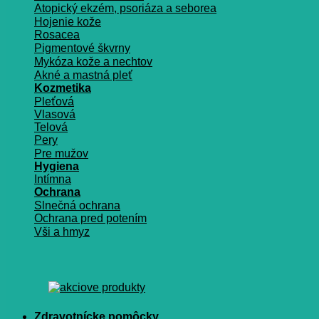
Atopický ekzém, psoriáza a seborea
Hojenie kože
Rosacea
Pigmentové škvrny
Mykóza kože a nechtov
Akné a mastná pleť
Kozmetika
Pleťová
Vlasová
Telová
Pery
Pre mužov
Hygiena
Intímna
Ochrana
Slnečná ochrana
Ochrana pred potením
Vši a hmyz
Zdravotnícke pomôcky