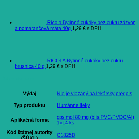
Ricola Bylinné cukríky bez cukru zázvor
a pomarančová mäta 40g
1,29
€
s DPH
RICOLA Bylinné cukríky bez cukru
brusnica 40 g
1,29
€
s DPH
Ďalšie informácie
Výdaj
Nie je viazaný na lekársky predpis
Typ produktu
Humánne lieky
cps mol 80 mg (blis.PVC/PVDC/Al)
Aplikačná forma
1×14 ks
Kód štátnej autority
C1825D
(ŠÚKL)