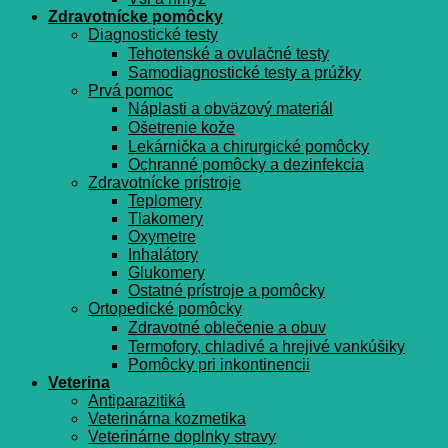
Zdravotnícke pomôcky
Diagnostické testy
Tehotenské a ovulačné testy
Samodiagnostické testy a prúžky
Prvá pomoc
Náplasti a obväzový materiál
Ošetrenie kože
Lekárnička a chirurgické pomôcky
Ochranné pomôcky a dezinfekcia
Zdravotnícke prístroje
Teplomery
Tlakomery
Oxymetre
Inhalátory
Glukomery
Ostatné prístroje a pomôcky
Ortopedické pomôcky
Zdravotné oblečenie a obuv
Termofory, chladivé a hrejivé vankúšiky
Pomôcky pri inkontinencii
Veterina
Antiparazitiká
Veterinárna kozmetika
Veterinárne doplnky stravy