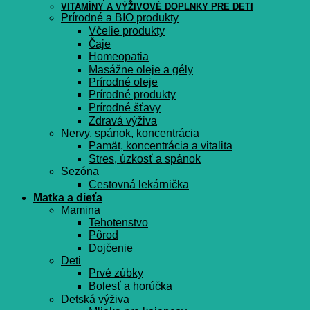
VITAMÍNY A VÝŽIVOVÉ DOPLNKY PRE DETI
Prírodné a BIO produkty
Včelie produkty
Čaje
Homeopatia
Masážne oleje a gély
Prírodné oleje
Prírodné produkty
Prírodné šťavy
Zdravá výživa
Nervy, spánok, koncentrácia
Pamät, koncentrácia a vitalita
Stres, úzkosť a spánok
Sezóna
Cestovná lekárnička
Matka a dieťa
Mamina
Tehotenstvo
Pôrod
Dojčenie
Deti
Prvé zúbky
Bolesť a horúčka
Detská výživa