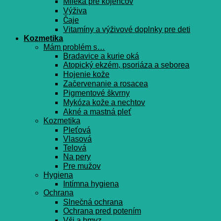
Mlieka pre kojencov
Výživa
Čaje
Vitamíny a výživové doplnky pre deti
Kozmetika
Mám problém s…
Bradavice a kurie oká
Atopický ekzém, psoriáza a seborea
Hojenie kože
Začervenanie a rosacea
Pigmentové škvrny
Mykóza kože a nechtov
Akné a mastná pleť
Kozmetika
Pleťová
Vlasová
Telová
Na pery
Pre mužov
Hygiena
Intímna hygiena
Ochrana
Slnečná ochrana
Ochrana pred potením
Vši a hmyz