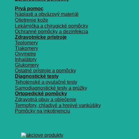
Prvá pomoc
Náplasti a obväzový materiál
Ošetrenie kože
Lekárnička a chirugické pomôcky
Ochranné pomôcky a dezinfekcia
Zdravotnícke prístroje
Teplomery
Tlakomery
Oxymetre
Inhalátory
Glukomery
Ostatné prístroje a pomôcky
Diagnostické testy
Tehotenské a ovulačné testy
Samodiagnostické testy a prúžky
Ortopedické pomôcky
Zdravotná obuv a oblečenie
Termofory, chladivé a hrejivé vankúšiky
Pomôcky na inkotinenciu