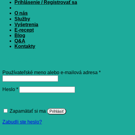
Prihlásenie / Registrovať sa
O nás
Služby
Vyšetrenia
E-recept
Blog
Q&A
Kontakty
Prihlásenie
Povinné
Používateľské meno alebo e-mailová adresa
*
Povinné
Heslo
*
Zapamätať si ma
Prihlásiť
Zabudli ste heslo?
Registrovať sa