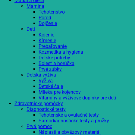
Matka a dieťa
Mamina
Tehotenstvo
Pôrod
Dojčenie
Deti
Kojenie
Kŕmenie
Prebaľovanie
Kozmetika a hygiena
Detské potreby
Bolesť a horúčka
Prvé zúbky
Detská výživa
Výživa
Detské čaje
Mlieka pre kojencov
Vitamíny a výživové doplnky pre deti
Zdravotnícke pomôcky
Diagnostické testy
Tehotenské a ovulačné testy
Samodiagnostické testy a prúžky
Prvá pomoc
Náplasti a obväzový materiál