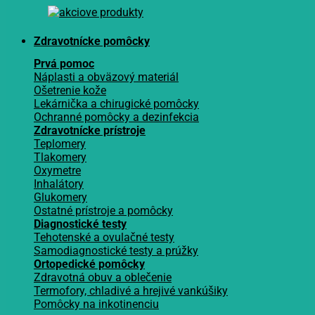
Zdravotnícke pomôcky
Prvá pomoc
Náplasti a obväzový materiál
Ošetrenie kože
Lekárnička a chirugické pomôcky
Ochranné pomôcky a dezinfekcia
Zdravotnícke prístroje
Teplomery
Tlakomery
Oxymetre
Inhalátory
Glukomery
Ostatné prístroje a pomôcky
Diagnostické testy
Tehotenské a ovulačné testy
Samodiagnostické testy a prúžky
Ortopedické pomôcky
Zdravotná obuv a oblečenie
Termofory, chladivé a hrejivé vankúšiky
Pomôcky na inkotinenciu