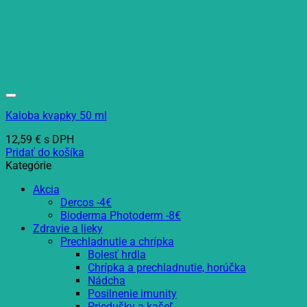
Kaloba kvapky 50 ml
12,59
€
s DPH
Pridať do košíka
Kategórie
Akcia
Dercos -4€
Bioderma Photoderm -8€
Zdravie a lieky
Prechladnutie a chrípka
Bolesť hrdla
Chrípka a prechladnutie, horúčka
Nádcha
Posilnenie imunity
Priedušky a kašeľ