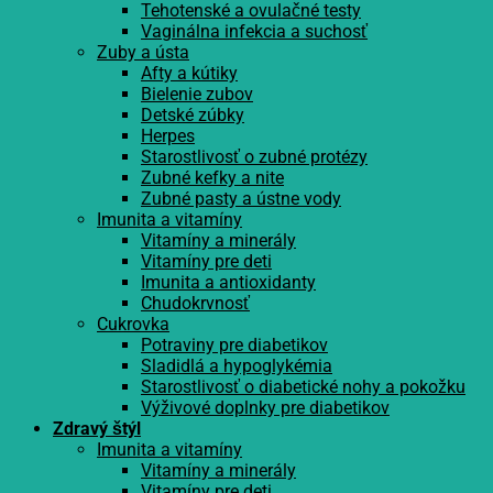
Tehotenské a ovulačné testy
Vaginálna infekcia a suchosť
Zuby a ústa
Afty a kútiky
Bielenie zubov
Detské zúbky
Herpes
Starostlivosť o zubné protézy
Zubné kefky a nite
Zubné pasty a ústne vody
Imunita a vitamíny
Vitamíny a minerály
Vitamíny pre deti
Imunita a antioxidanty
Chudokrvnosť
Cukrovka
Potraviny pre diabetikov
Sladidlá a hypoglykémia
Starostlivosť o diabetické nohy a pokožku
Výživové doplnky pre diabetikov
Zdravý štýl
Imunita a vitamíny
Vitamíny a minerály
Vitamíny pre deti