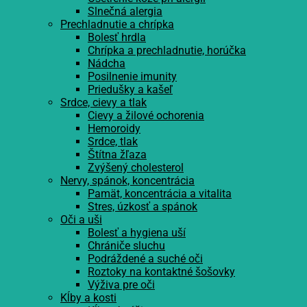
Slnečná alergia
Prechladnutie a chrípka
Bolesť hrdla
Chrípka a prechladnutie, horúčka
Nádcha
Posilnenie imunity
Priedušky a kašeľ
Srdce, cievy a tlak
Cievy a žilové ochorenia
Hemoroidy
Srdce, tlak
Štítna žľaza
Zvýšený cholesterol
Nervy, spánok, koncentrácia
Pamät, koncentrácia a vitalita
Stres, úzkosť a spánok
Oči a uši
Bolesť a hygiena uší
Chrániče sluchu
Podráždené a suché oči
Roztoky na kontaktné šošovky
Výživa pre oči
Kĺby a kosti