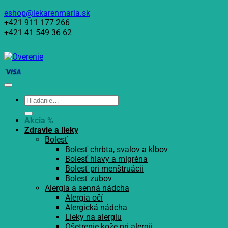
eshop@lekarenmaria.sk
+421 911 177 266
+421 41 549 36 62
Hľadať:
Akcia %
Zdravie a lieky
Bolesť
Bolesť chrbta, svalov a kĺbov
Bolesť hlavy a migréna
Bolesť pri menštruácii
Bolesť zubov
Alergia a senná nádcha
Alergia očí
Alergická nádcha
Lieky na alergiu
Ošetrenie kože pri alergii