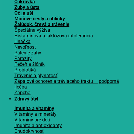
Cukrovka
Zuby a ústa
Oči a uši
Močové cesty a obličky
Žalúdok, črevá a trávenie
Špeciálna výživa
Histamínová a laktózová intolerancia
Hnačka
Nevoľnosť
Pálenie záhy
Parazity
Pečeň a žlčník
Probiotiká
Trávenie a plynatosť
Zápalové ochorenia tráviaceho traktu – podporná
liečba
Zápcha
Zdravý štýl
Imunita a vitamíny
Vitamíny a minerály
Vitamíny pre deti
Imunita a antioxidanty
Chudokrvnosť