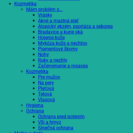
Kozmetika
Mám problém s...
Vrásky
Akné a mastná pleť
Atopický ekzém, psoriáza a seborea
Bradavice a kurie oká
Hojenie kože
Mykóza kože a nechtov
Pigmentové škvrny
Nohy
Ruky a nechty
Začervenanie a rosacea
Kozmetika
Pre mužov
Na pery
Pleťová
Telová
Vlasová
Hygiena
Ochrana
Ochrana pred potením
Vši a hmyz
Slnečná ochrana