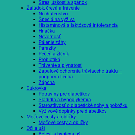
Stres, úzkosť a spánok
Žalúdok, črevá a trávenie
Nechutenstvo
Špeciálna výživa
Histamínová a laktózová intolerancia
Hnačka
Nevoľnosť
Pálenie záhy
Parazity
Pečeň a žlčník
Probiotiká
Trávenie a plynatosť
Zápalové ochorenia tráviaceho traktu –
podporná liečba
Zápcha
Cukrovka
Potraviny pre diabetikov
Sladidlá a hypoglykémia
Starostlivosť o diabetické nohy a pokožku
Výživové doplnky pre diabetikov
Močové cesty a obličky
Močové cesty a obličky
Oči a uši
Bolesť a hygiena uší