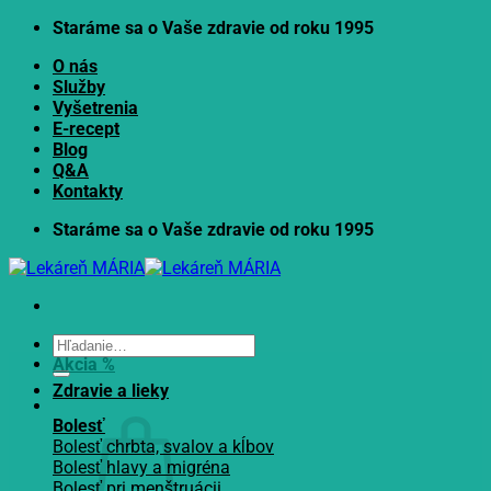
Skip
Staráme sa o Vaše zdravie od roku 1995
to
O nás
content
Služby
Vyšetrenia
E-recept
Blog
Q&A
Kontakty
Staráme sa o Vaše zdravie od roku 1995
Hľadať:
Akcia %
Zdravie a lieky
Bolesť
Bolesť chrbta, svalov a kĺbov
Bolesť hlavy a migréna
Bolesť pri menštruácii