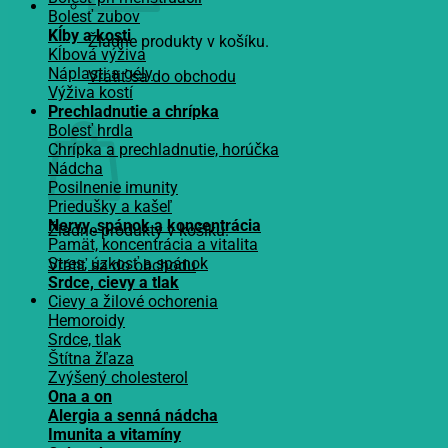
Bolesť zubov
Kĺby a kosti
Žiadne produkty v košíku.
Kĺbová výživa
Náplasti a gély
Vrátiť sa do obchodu
Výživa kostí
Košík
Prechladnutie a chrípka
Bolesť hrdla
Chrípka a prechladnutie, horúčka
Nádcha
Posilnenie imunity
Priedušky a kašeľ
Nervy, spánok a koncentrácia
Žiadne produkty v košíku.
Pamät, koncentrácia a vitalita
Stres, úzkosť a spánok
Vrátiť sa do obchodu
Srdce, cievy a tlak
Cievy a žilové ochorenia
Hemoroidy
Srdce, tlak
Štítna žľaza
Zvýšený cholesterol
Ona a on
Alergia a senná nádcha
Imunita a vitamíny