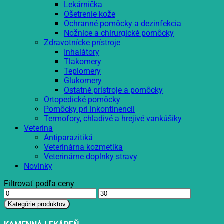
Lekárnička
Ošetrenie kože
Ochranné pomôcky a dezinfekcia
Nožnice a chirurgické pomôcky
Zdravotnícke prístroje
Inhalátory
Tlakomery
Teplomery
Glukomery
Ostatné prístroje a pomôcky
Ortopedické pomôcky
Pomôcky pri inkontinencii
Termofory, chladivé a hrejivé vankúšiky
Veterina
Antiparazitiká
Veterinárna kozmetika
Veterinárne doplnky stravy
Novinky
Filtrovať podľa ceny
Minimálna
Maximálna
cena
cena
Kategórie produktov