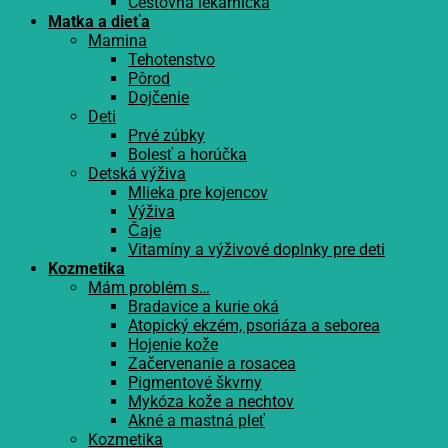
Cestovná lekárnička
Matka a dieťa
Mamina
Tehotenstvo
Pôrod
Dojčenie
Deti
Prvé zúbky
Bolesť a horúčka
Detská výživa
Mlieka pre kojencov
Výživa
Čaje
Vitamíny a výživové doplnky pre deti
Kozmetika
Mám problém s…
Bradavice a kurie oká
Atopický ekzém, psoriáza a seborea
Hojenie kože
Začervenanie a rosacea
Pigmentové škvrny
Mykóza kože a nechtov
Akné a mastná pleť
Kozmetika