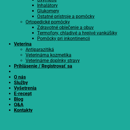
Inhalátory
Glukomery
Ostatné prístroje a pomôcky
Ortopedické pomôcky
Zdravotné oblečenie a obuv
Termofory, chladivé a hrejivé vankúšiky
Pomôcky pri inkontinencii
Veterina
Antiparazitiká
Veterinárna kozmetika
Veterinárne doplnky stravy
Prihlásenie / Registrovať sa
O nás
Služby
Vyšetrenia
E-recept
Blog
Q&A
Kontakty
Prihlásenie