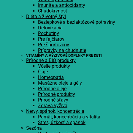
Imunita a antioxidanty
Chudokrvnosť
Diéta a životný štýl
Bezlepkové a bezlaktózové potraviny
Detoxikácia
Pochutiny
Pre fajčiarov
Pre športovcov
Prípravky na chudnutie
VITAMÍNY A VÝŽIVOVÉ DOPLNKY PRE DETI
Prírodné a BIO produkty
Včelie produkty
Čaje
Homeopatia
Masážne oleje a gély
Prírodné oleje
Prírodné produkty
Prírodné šťavy
Zdravá výživa
Nervy, spánok, koncentrácia
Pamät, koncentrácia a vitalita
Stres, úzkosť a spánok
Sezóna