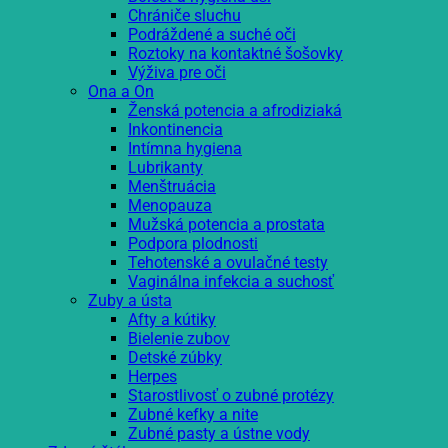
Chrániče sluchu
Podráždené a suché oči
Roztoky na kontaktné šošovky
Výživa pre oči
Ona a On
Ženská potencia a afrodiziaká
Inkontinencia
Intímna hygiena
Lubrikanty
Menštruácia
Menopauza
Mužská potencia a prostata
Podpora plodnosti
Tehotenské a ovulačné testy
Vaginálna infekcia a suchosť
Zuby a ústa
Afty a kútiky
Bielenie zubov
Detské zúbky
Herpes
Starostlivosť o zubné protézy
Zubné kefky a nite
Zubné pasty a ústne vody