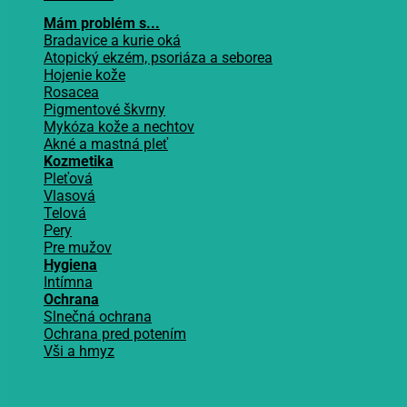
Mám problém s...
Bradavice a kurie oká
Atopický ekzém, psoriáza a seborea
Hojenie kože
Rosacea
Pigmentové škvrny
Mykóza kože a nechtov
Akné a mastná pleť
Kozmetika
Pleťová
Vlasová
Telová
Pery
Pre mužov
Hygiena
Intímna
Ochrana
Slnečná ochrana
Ochrana pred potením
Vši a hmyz