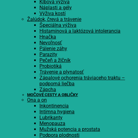
Kĺbová výživa
Náplasti a gély
Výživa kostí
Žalúdok, črevá a trávenie
Špeciálna výživa
Histamínová a laktózová intolerancia
Hnačka
Nevoľnosť
Pálenie záhy
Parazity
Pečeň a žlčník
Probiotiká
Trávenie a plynatosť
Zápalové ochorenia tráviaceho traktu –
podporná liečba
Zápcha
MOČOVÉ CESTY A OBLIČKY
Ona a on
Inkontinencia
Intímna hygiena
Lubrikanty
Menopauza
Mužská potencia a prostata
Podpora plodnosti