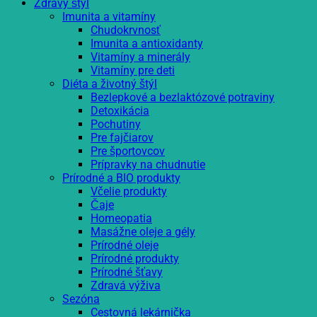
Zdravý štýl
Imunita a vitamíny
Chudokrvnosť
Imunita a antioxidanty
Vitamíny a minerály
Vitamíny pre deti
Diéta a životný štýl
Bezlepkové a bezlaktózové potraviny
Detoxikácia
Pochutiny
Pre fajčiarov
Pre športovcov
Prípravky na chudnutie
Prírodné a BIO produkty
Včelie produkty
Čaje
Homeopatia
Masážne oleje a gély
Prírodné oleje
Prírodné produkty
Prírodné šťavy
Zdravá výživa
Sezóna
Cestovná lekárnička