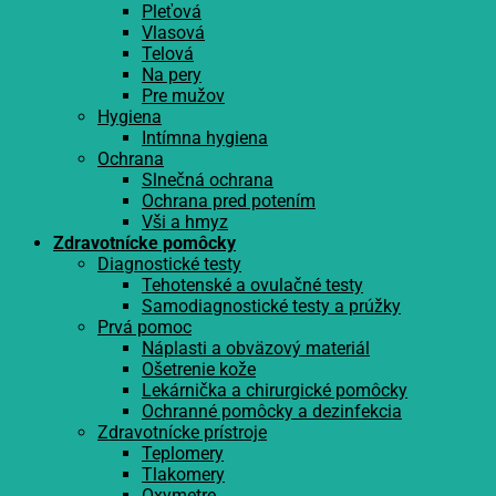
Pleťová
Vlasová
Telová
Na pery
Pre mužov
Hygiena
Intímna hygiena
Ochrana
Slnečná ochrana
Ochrana pred potením
Vši a hmyz
Zdravotnícke pomôcky
Diagnostické testy
Tehotenské a ovulačné testy
Samodiagnostické testy a prúžky
Prvá pomoc
Náplasti a obväzový materiál
Ošetrenie kože
Lekárnička a chirurgické pomôcky
Ochranné pomôcky a dezinfekcia
Zdravotnícke prístroje
Teplomery
Tlakomery
Oxymetre