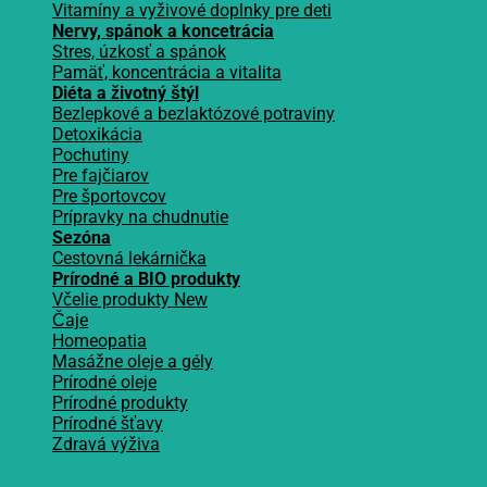
Vitamíny a vyživové doplnky pre deti
Nervy, spánok a koncetrácia
Stres, úzkosť a spánok
Pamäť, koncentrácia a vitalita
Diéta a životný štýl
Bezlepkové a bezlaktózové potraviny
Detoxikácia
Pochutiny
Pre fajčiarov
Pre športovcov
Prípravky na chudnutie
Sezóna
Cestovná lekárnička
Prírodné a BIO produkty
Včelie produkty
Čaje
Homeopatia
Masážne oleje a gély
Prírodné oleje
Prírodné produkty
Prírodné šťavy
Zdravá výživa