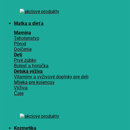
Matka a dieťa
Mamina
Tehotenstvo
Pôrod
Dojčenie
Deti
Prvé zúbky
Bolesť a horúčka
Detská výživa
Vitamíny a vyživové doplnky pre deti
Mlieka pre kojencov
Výživa
Čaje
Kozmetika