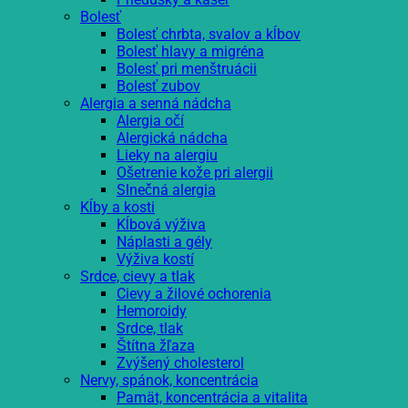
Bolesť
Bolesť chrbta, svalov a kĺbov
Bolesť hlavy a migréna
Bolesť pri menštruácii
Bolesť zubov
Alergia a senná nádcha
Alergia očí
Alergická nádcha
Lieky na alergiu
Ošetrenie kože pri alergii
Slnečná alergia
Kĺby a kosti
Kĺbová výživa
Náplasti a gély
Výživa kostí
Srdce, cievy a tlak
Cievy a žilové ochorenia
Hemoroidy
Srdce, tlak
Štítna žľaza
Zvýšený cholesterol
Nervy, spánok, koncentrácia
Pamät, koncentrácia a vitalita