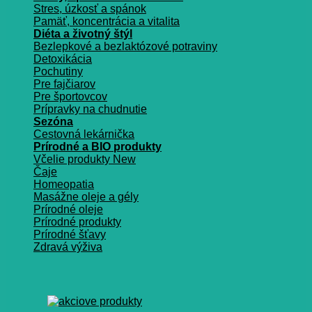
Stres, úzkosť a spánok
Pamäť, koncentrácia a vitalita
Diéta a životný štýl
Bezlepkové a bezlaktózové potraviny
Detoxikácia
Pochutiny
Pre fajčiarov
Pre športovcov
Prípravky na chudnutie
Sezóna
Cestovná lekárnička
Prírodné a BIO produkty
Včelie produkty
Čaje
Homeopatia
Masážne oleje a gély
Prírodné oleje
Prírodné produkty
Prírodné šťavy
Zdravá výživa