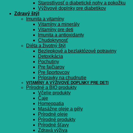
Starostlivosť o diabetické nohy a pokožku
Výživové doplnky pre diabetikov
Zdravý štýl
Imunita a vitamíny
Vitamíny a minerály
Vitamíny pre deti
Imunita a antioxidanty
Chudokrvnosť
Diéta a životný štýl
Bezlepkové a bezlaktózové potraviny
Detoxikácia
Pochutiny
Pre fajčiarov
Pre športovcov
Prípravky na chudnutie
VITAMÍNY A VÝŽIVOVÉ DOPLNKY PRE DETI
Prírodné a BIO produkty
Včelie produkty
Čaje
Homeopatia
Masážne oleje a gély
Prírodné oleje
Prírodné produkty
Prírodné šťavy
Zdravá výživa