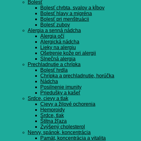
Bolesť
Bolesť chrbta, svalov a kĺbov
Bolesť hlavy a migréna
Bolesť pri menštruácii
Bolesť zubov
Alergia a senná nádcha
Alergia očí
Alergická nádcha
Lieky na alergiu
Ošetrenie kože pri alergii
Slnečná alergia
Prechladnutie a chrípka
Bolesť hrdla
Chrípka a prechladnutie, horúčka
Nádcha
Posilnenie imunity
Priedušky a kašeľ
Srdce, cievy a tlak
Cievy a žilové ochorenia
Hemoroidy
Srdce, tlak
Štítna žľaza
Zvýšený cholesterol
Nervy, spánok, koncentrácia
Pamät, koncentrácia a vitalita