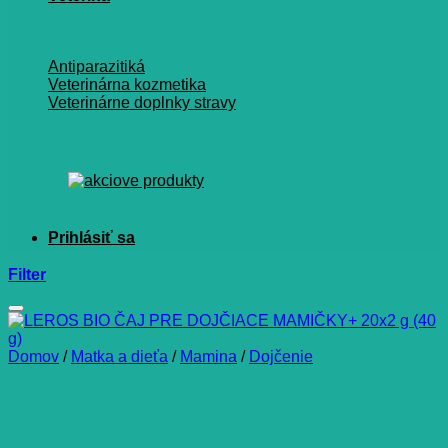
Antiparazitiká
Veterinárna kozmetika
Veterinárne doplnky stravy
Filter
Domov
/
Matka a dieťa
/
Mamina
/
Dojčenie
LEROS BIO ČAJ PRE
DOJČIACE MAMIČKY+ 20×2