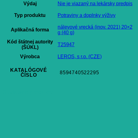
Výdaj
Nie je viazaný na lekársky predpis
Typ produktu
Potraviny a doplnky výživy
nálevové vrecká (inov. 2021) 20×2
Aplikačná forma
g (40 g)
Kód štátnej autority
T25947
(ŠÚKL)
Výrobca
LEROS, s r.o. (CZE)
KATALÓGOVÉ
8594740522295
ČÍSLO
Súvisiace produkty