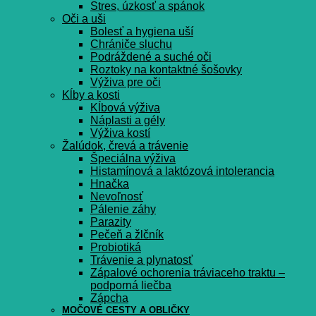
Stres, úzkosť a spánok
Oči a uši
Bolesť a hygiena uší
Chrániče sluchu
Podráždené a suché oči
Roztoky na kontaktné šošovky
Výživa pre oči
Kĺby a kosti
Kĺbová výživa
Náplasti a gély
Výživa kostí
Žalúdok, črevá a trávenie
Špeciálna výživa
Histamínová a laktózová intolerancia
Hnačka
Nevoľnosť
Pálenie záhy
Parazity
Pečeň a žlčník
Probiotiká
Trávenie a plynatosť
Zápalové ochorenia tráviaceho traktu –
podporná liečba
Zápcha
MOČOVÉ CESTY A OBLIČKY