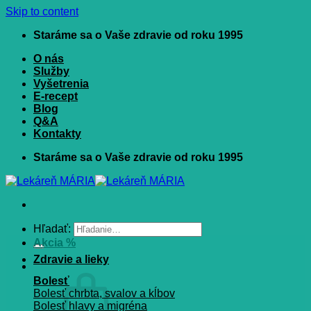
Skip to content
Staráme sa o Vaše zdravie od roku 1995
O nás
Služby
Vyšetrenia
E-recept
Blog
Q&A
Kontakty
Staráme sa o Vaše zdravie od roku 1995
Hľadať:
Akcia %
Zdravie a lieky
Bolesť
Bolesť chrbta, svalov a kĺbov
Bolesť hlavy a migréna