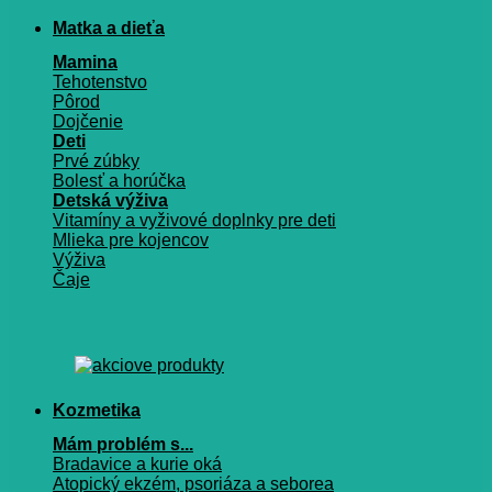
Matka a dieťa
Mamina
Tehotenstvo
Pôrod
Dojčenie
Deti
Prvé zúbky
Bolesť a horúčka
Detská výživa
Vitamíny a vyživové doplnky pre deti
Mlieka pre kojencov
Výživa
Čaje
Kozmetika
Mám problém s...
Bradavice a kurie oká
Atopický ekzém, psoriáza a seborea