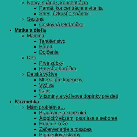
Nervy, spánok, koncentrácia
Pamät, koncentrácia a vitalita
Stres, úzkosť a spánok
Sezóna
Cestovná lekárnička
Matka a dieťa
Mamina
Tehotenstvo
Pôrod
Dojčenie
Deti
Prvé zúbky
Bolesť a horúčka
Detská výživa
Mlieka pre kojencov
Výživa
Čaje
Vitamíny a výživové doplnky pre deti
Kozmetika
Mám problém s…
Bradavice a kurie oká
Atopický ekzém, psoriáza a seborea
Hojenie kože
Začervenanie a rosacea
Pigmentové škvrny