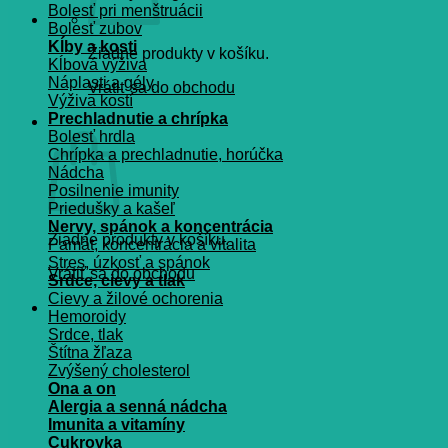
Bolesť pri menštruácii
Bolesť zubov
Kĺby a kosti
Žiadne produkty v košíku.
Kĺbová výživa
Náplasti a gély
Vrátiť sa do obchodu
Výživa kostí
Prechladnutie a chrípka
Košík
Bolesť hrdla
Chrípka a prechladnutie, horúčka
Nádcha
Posilnenie imunity
Priedušky a kašeľ
Nervy, spánok a koncentrácia
Žiadne produkty v košíku.
Pamät, koncentrácia a vitalita
Stres, úzkosť a spánok
Vrátiť sa do obchodu
Srdce, cievy a tlak
Cievy a žilové ochorenia
Hemoroidy
Srdce, tlak
Štítna žľaza
Zvýšený cholesterol
Ona a on
Alergia a senná nádcha
Imunita a vitamíny
Cukrovka