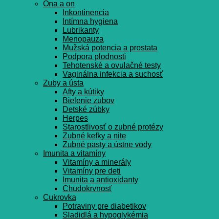
Ona a on
Inkontinencia
Intímna hygiena
Lubrikanty
Menopauza
Mužská potencia a prostata
Podpora plodnosti
Tehotenské a ovulačné testy
Vaginálna infekcia a suchosť
Zuby a ústa
Afty a kútiky
Bielenie zubov
Detské zúbky
Herpes
Starostlivosť o zubné protézy
Zubné kefky a nite
Zubné pasty a ústne vody
Imunita a vitamíny
Vitamíny a minerály
Vitamíny pre deti
Imunita a antioxidanty
Chudokrvnosť
Cukrovka
Potraviny pre diabetikov
Sladidlá a hypoglykémia