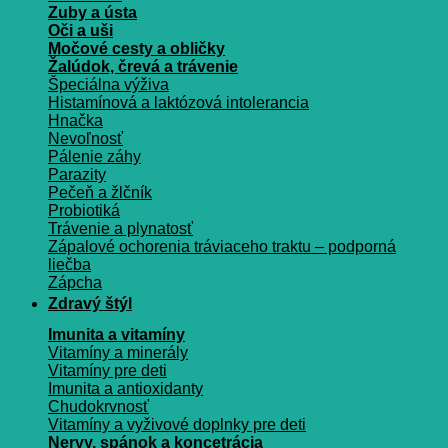
Zuby a ústa
Oči a uši
Močové cesty a obličky
Žalúdok, črevá a trávenie
Špeciálna výživa
Histamínová a laktózová intolerancia
Hnačka
Nevoľnosť
Pálenie záhy
Parazity
Pečeň a žlčník
Probiotiká
Trávenie a plynatosť
Zápalové ochorenia tráviaceho traktu – podporná
liečba
Zápcha
Zdravý štýl
Imunita a vitamíny
Vitamíny a minerály
Vitamíny pre deti
Imunita a antioxidanty
Chudokrvnosť
Vitamíny a vyživové doplnky pre deti
Nervy, spánok a koncetrácia