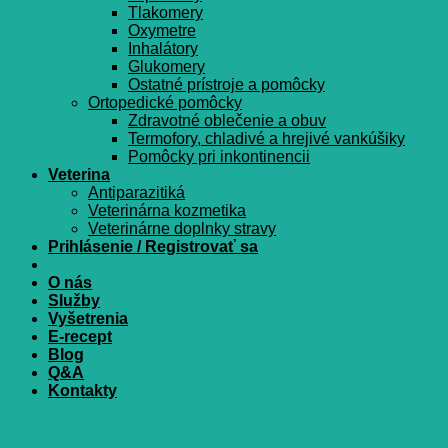
Tlakomery
Oxymetre
Inhalátory
Glukomery
Ostatné prístroje a pomôcky
Ortopedické pomôcky
Zdravotné oblečenie a obuv
Termofory, chladivé a hrejivé vankúšiky
Pomôcky pri inkontinencii
Veterina
Antiparazitiká
Veterinárna kozmetika
Veterinárne doplnky stravy
Prihlásenie / Registrovať sa
O nás
Služby
Vyšetrenia
E-recept
Blog
Q&A
Kontakty
Prihlásenie