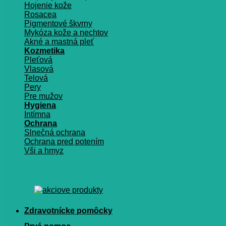
Hojenie kože
Rosacea
Pigmentové škvrny
Mykóza kože a nechtov
Akné a mastná pleť
Kozmetika
Pleťová
Vlasová
Telová
Pery
Pre mužov
Hygiena
Intímna
Ochrana
Slnečná ochrana
Ochrana pred potením
Vši a hmyz
Zdravotnícke pomôcky