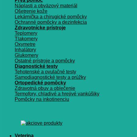
Prvá pomoc
Náplasti a obväzový materiál
Ošetrenie kože
Lekárnička a chirugické pomôcky
Ochranné pomôcky a dezinfekcia
Zdravotnícke prístroje
Teplomery
Tlakomery
Oxymetre
Inhalátory
Glukomery
Ostatné prístroje a pomôcky
Diagnostické testy
Tehotenské a ovulačné testy
Samodiagnostické testy a prúžky
Ortopedické pomôcky
Zdravotná obuv a oblečenie
Termofory, chladivé a hrejivé vankúšiky
Pomôcky na inkotinenciu
Veterina