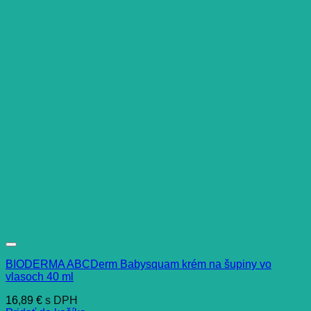
BIODERMA ABCDerm Babysquam krém na šupiny vo
vlasoch 40 ml
16,89
€
s DPH