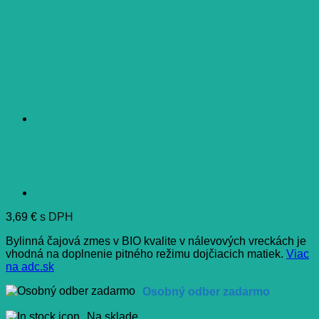
g (40 g)
3,69
€
s DPH
Bylinná čajová zmes v BIO kvalite v nálevových vreckách je
vhodná na doplnenie pitného režimu dojčiacich matiek.
Viac
na adc.sk
Osobný odber zadarmo
Na sklade