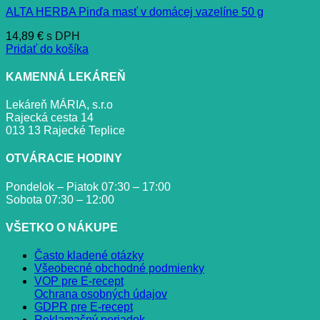
ALTA HERBA Pinďa masť v domácej vazelíne 50 g
14,89
€
s DPH
Pridať do košíka
KAMENNÁ LEKÁREŇ
Lekáreň MÁRIA, s.r.o
Rajecká cesta 14
013 13 Rajecké Teplice
OTVÁRACIE HODINY
Pondelok – Piatok 07:30 – 17:00
Sobota 07:30 – 12:00
VŠETKO O NÁKUPE
Často kladené otázky
Všeobecné obchodné podmienky
VOP pre E-recept
Ochrana osobných údajov
GDPR pre E-recept
Reklamačný poriadok