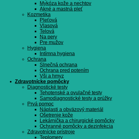
Mykóza kože a nechtov
Akné a mastná pleť
Kozmetika
Pleťová
Vlasová
Telová
Na pery
Pre mužov
Hygiena
Intímna hygiena
Ochrana
Slnečná ochrana
Ochrana pred potením
Vši a hmyz
Zdravotnícke pomôcky
Diagnostické testy
Tehotenské a ovulačné testy
Samodiagnostické testy a prúžky
Prvá pomoc
Náplasti a obväzový materiál
Ošetrenie kože
Lekárnička a chirurgické pomôcky
Ochranné pomôcky a dezinfekcia
Zdravotnícke prístroje
Teplomery