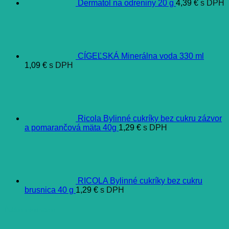
Dermatol na odreniny 20 g
4,39
€
s DPH
CÍGEĽSKÁ Minerálna voda 330 ml
1,09
€
s DPH
Ricola Bylinné cukríky bez cukru zázvor
a pomarančová mäta 40g
1,29
€
s DPH
RICOLA Bylinné cukríky bez cukru
brusnica 40 g
1,29
€
s DPH
Ďalšie informácie