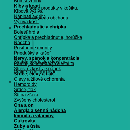
Bolesť zubov
Kĺby a kosti
Žiadne produkty v košíku.
Kĺbová výživa
Náplasti a gély
Vrátiť sa do obchodu
Výživa kostí
Prechladnutie a chrípka
Košík
Bolesť hrdla
Chrípka a prechladnutie, horúčka
Nádcha
Posilnenie imunity
Priedušky a kašeľ
Nervy, spánok a koncentrácia
Žiadne produkty v košíku.
Pamät, koncentrácia a vitalita
Stres, úzkosť a spánok
Vrátiť sa do obchodu
Srdce, cievy a tlak
Cievy a žilové ochorenia
Hemoroidy
Srdce, tlak
Štítna žľaza
Zvýšený cholesterol
Ona a on
Alergia a senná nádcha
Imunita a vitamíny
Cukrovka
Zuby a ústa