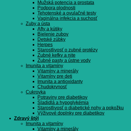
Mužská potencia a prostata
Podpora plodnosti
Tehotenské a ovulačné testy
Vaginálna infekcia a suchosť
Zuby a ústa
Afty a kútiky
Bielenie zubov
Detské zúbky
Herpes
Starostlivosť o zubné protézy
Zubné kefky a nite
Zubné pasty a ústne vody
Imunita a vitamíny
Vitamíny a minerály
Vitamíny pre deti
Imunita a antioxidanty
Chudokrvnosť
Cukrovka
Potraviny pre diabetikov
Sladidlá a hypoglykémia
Starostlivosť o diabetické nohy a pokožku
Výživové doplnky pre diabetikov
Zdravý štýl
Imunita a vitamíny
Vitamíny a minerály