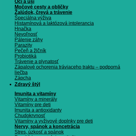
Oči a uši
Močové cesty a obličky
Žalúdok, črevá a trávenie
Špeciálna výživa
Histamínová a laktózová intolerancia
Hnačka
Nevoľnosť
Pálenie záhy
Parazity
Pečeň a žlčník
Probiotiká
Trávenie a plynatosť
Zápalové ochorenia tráviaceho traktu – podporná
liečba
Zápcha
Zdravý štýl
Imunita a vitamíny
Vitamíny a minerály
Vitamíny pre deti
Imunita a antioxidanty
Chudokrvnosť
Vitamíny a vyživové doplnky pre deti
Nervy, spánok a koncetrácia
Stres, úzkosť a spánok