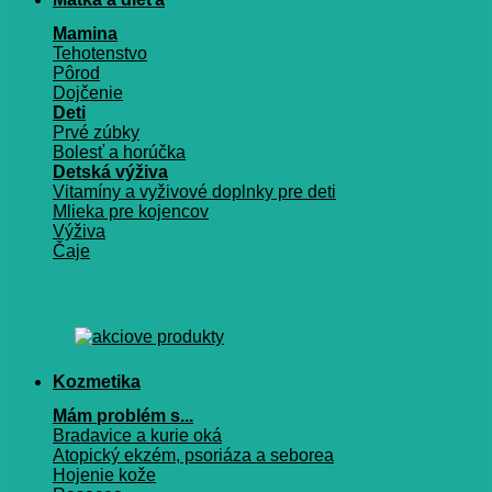
Mamina
Tehotenstvo
Pôrod
Dojčenie
Deti
Prvé zúbky
Bolesť a horúčka
Detská výživa
Vitamíny a vyživové doplnky pre deti
Mlieka pre kojencov
Výživa
Čaje
Kozmetika
Mám problém s...
Bradavice a kurie oká
Atopický ekzém, psoriáza a seborea
Hojenie kože