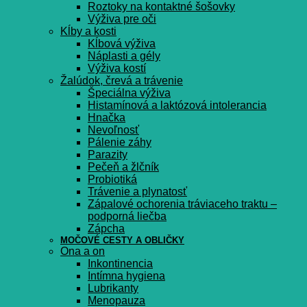
Roztoky na kontaktné šošovky
Výživa pre oči
Kĺby a kosti
Kĺbová výživa
Náplasti a gély
Výživa kostí
Žalúdok, črevá a trávenie
Špeciálna výživa
Histamínová a laktózová intolerancia
Hnačka
Nevoľnosť
Pálenie záhy
Parazity
Pečeň a žlčník
Probiotiká
Trávenie a plynatosť
Zápalové ochorenia tráviaceho traktu –
podporná liečba
Zápcha
MOČOVÉ CESTY A OBLIČKY
Ona a on
Inkontinencia
Intímna hygiena
Lubrikanty
Menopauza