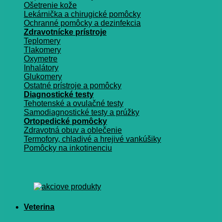
Ošetrenie kože
Lekárnička a chirugické pomôcky
Ochranné pomôcky a dezinfekcia
Zdravotnícke prístroje
Teplomery
Tlakomery
Oxymetre
Inhalátory
Glukomery
Ostatné prístroje a pomôcky
Diagnostické testy
Tehotenské a ovulačné testy
Samodiagnostické testy a prúžky
Ortopedické pomôcky
Zdravotná obuv a oblečenie
Termofory, chladivé a hrejivé vankúšiky
Pomôcky na inkotinenciu
Veterina