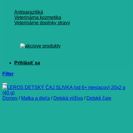
Antiparazitiká
Veterinárna kozmetika
Veterinárne doplnky stravy
Filter
Domov
/
Matka a dieťa
/
Detská výživa
/
Detské čaje
LEROS DETSKÝ ČAJ SLIVKA
(od 6+ mesiacov) 20×2 g (40