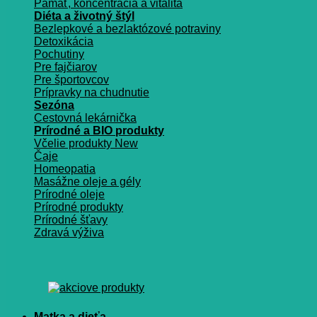
Pamäť, koncentrácia a vitalita
Diéta a životný štýl
Bezlepkové a bezlaktózové potraviny
Detoxikácia
Pochutiny
Pre fajčiarov
Pre športovcov
Prípravky na chudnutie
Sezóna
Cestovná lekárnička
Prírodné a BIO produkty
Včelie produkty
Čaje
Homeopatia
Masážne oleje a gély
Prírodné oleje
Prírodné produkty
Prírodné šťavy
Zdravá výživa
Matka a dieťa