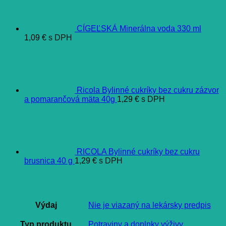
CÍGEĽSKÁ Minerálna voda 330 ml
1,09
€
s DPH
Ricola Bylinné cukríky bez cukru zázvor
a pomarančová mäta 40g
1,29
€
s DPH
RICOLA Bylinné cukríky bez cukru
brusnica 40 g
1,29
€
s DPH
Ďalšie informácie
Výdaj
Nie je viazaný na lekársky predpis
Typ produktu
Potraviny a doplnky výživy