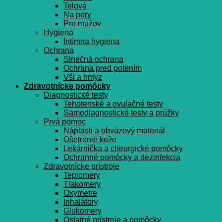
Telová
Na pery
Pre mužov
Hygiena
Intímna hygiena
Ochrana
Slnečná ochrana
Ochrana pred potením
Vši a hmyz
Zdravotnícke pomôcky
Diagnostické testy
Tehotenské a ovulačné testy
Samodiagnostické testy a prúžky
Prvá pomoc
Náplasti a obväzový materiál
Ošetrenie kože
Lekárnička a chirurgické pomôcky
Ochranné pomôcky a dezinfekcia
Zdravotnícke prístroje
Teplomery
Tlakomery
Oxymetre
Inhalátory
Glukomery
Ostatné prístroje a pomôcky