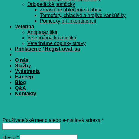
Ortopedické pomôcky
Zdravotné oblečenie a obuv
Termofory, chladivé a hrejivé vankúšiky
Pomôcky pri inkontinencii
Veterina
Antiparazitiká
Veterinárna kozmetika
Veterinárne doplnky stravy
Prihlásenie / Registrovať sa
O nás
Služby
Vyšetrenia
E-recept
Blog
Q&A
Kontakty
Prihlásenie
Povinné
Používateľské meno alebo e-mailová adresa
*
Povinné
Heslo
*