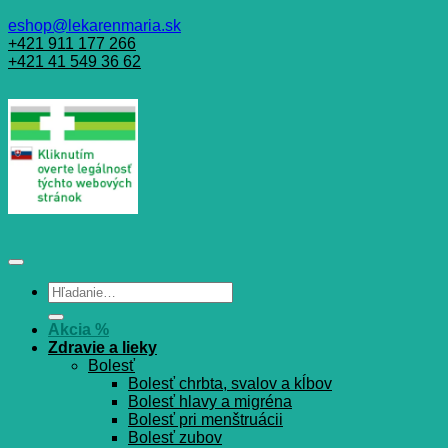
eshop@lekarenmaria.sk
+421 911 177 266
+421 41 549 36 62
Hľadať:
Akcia %
Zdravie a lieky
Bolesť
Bolesť chrbta, svalov a kĺbov
Bolesť hlavy a migréna
Bolesť pri menštruácii
Bolesť zubov