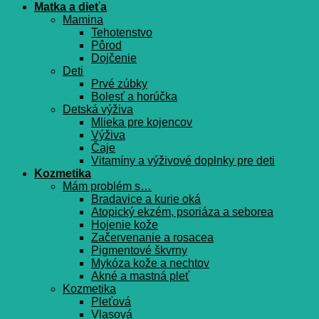
Matka a dieťa
Mamina
Tehotenstvo
Pôrod
Dojčenie
Deti
Prvé zúbky
Bolesť a horúčka
Detská výživa
Mlieka pre kojencov
Výživa
Čaje
Vitamíny a výživové doplnky pre deti
Kozmetika
Mám problém s…
Bradavice a kurie oká
Atopický ekzém, psoriáza a seborea
Hojenie kože
Začervenanie a rosacea
Pigmentové škvrny
Mykóza kože a nechtov
Akné a mastná pleť
Kozmetika
Pleťová
Vlasová