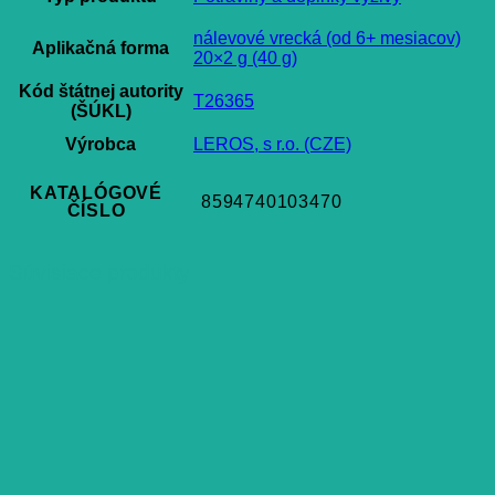
nálevové vrecká (od 6+ mesiacov)
Aplikačná forma
20×2 g (40 g)
Kód štátnej autority
T26365
(ŠÚKL)
Výrobca
LEROS, s r.o. (CZE)
KATALÓGOVÉ
8594740103470
ČÍSLO
Súvisiace produkty