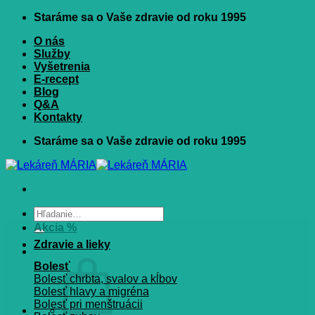
Skip
Staráme sa o Vaše zdravie od roku 1995
to
O nás
content
Služby
Vyšetrenia
E-recept
Blog
Q&A
Kontakty
Staráme sa o Vaše zdravie od roku 1995
Hľadať:
Akcia %
Zdravie a lieky
Bolesť
Bolesť chrbta, svalov a kĺbov
Bolesť hlavy a migréna
Bolesť pri menštruácii