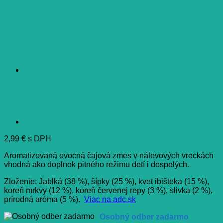
g)
2,99
€
s DPH
Aromatizovaná ovocná čajová zmes v nálevových vreckách
vhodná ako doplnok pitného režimu detí i dospelých.
Zloženie: Jablká (38 %), šípky (25 %), kvet ibišteka (15 %),
koreň mrkvy (12 %), koreň červenej repy (3 %), slivka (2 %),
prírodná aróma (5 %).
Viac na adc.sk
Osobný odber zadarmo