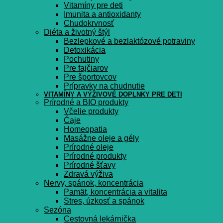
Vitamíny pre deti
Imunita a antioxidanty
Chudokrvnosť
Diéta a životný štýl
Bezlepkové a bezlaktózové potraviny
Detoxikácia
Pochutiny
Pre fajčiarov
Pre športovcov
Prípravky na chudnutie
VITAMÍNY A VÝŽIVOVÉ DOPLNKY PRE DETI
Prírodné a BIO produkty
Včelie produkty
Čaje
Homeopatia
Masážne oleje a gély
Prírodné oleje
Prírodné produkty
Prírodné šťavy
Zdravá výživa
Nervy, spánok, koncentrácia
Pamät, koncentrácia a vitalita
Stres, úzkosť a spánok
Sezóna
Cestovná lekárnička