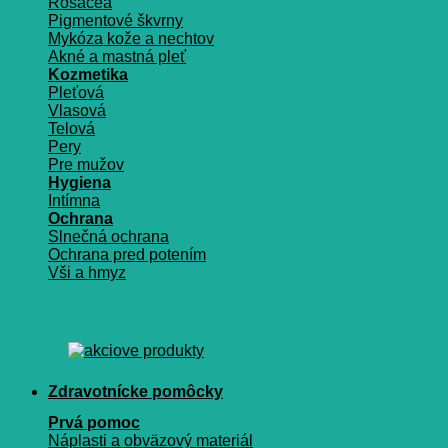
Rosacea
Pigmentové škvrny
Mykóza kože a nechtov
Akné a mastná pleť
Kozmetika
Pleťová
Vlasová
Telová
Pery
Pre mužov
Hygiena
Intímna
Ochrana
Slnečná ochrana
Ochrana pred potením
Vši a hmyz
Zdravotnícke pomôcky
Prvá pomoc
Náplasti a obväzový materiál