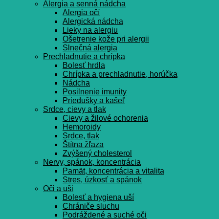
Alergia a senná nádcha
Alergia očí
Alergická nádcha
Lieky na alergiu
Ošetrenie kože pri alergii
Slnečná alergia
Prechladnutie a chrípka
Bolesť hrdla
Chrípka a prechladnutie, horúčka
Nádcha
Posilnenie imunity
Priedušky a kašeľ
Srdce, cievy a tlak
Cievy a žilové ochorenia
Hemoroidy
Srdce, tlak
Štítna žľaza
Zvýšený cholesterol
Nervy, spánok, koncentrácia
Pamät, koncentrácia a vitalita
Stres, úzkosť a spánok
Oči a uši
Bolesť a hygiena uší
Chrániče sluchu
Podráždené a suché oči