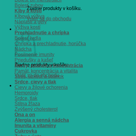
Bolesť zubov
Žiadne produkty v košíku.
Kĺby a kosti
Kĺbová výživa
Vrátiť sa do obchodu
Náplasti a gély
Výživa kostí
Košík
Prechladnutie a chrípka
Bolesť hrdla
Chrípka a prechladnutie, horúčka
Nádcha
Posilnenie imunity
Priedušky a kašeľ
Žiadne produkty v košíku.
Nervy, spánok a koncentrácia
Pamät, koncentrácia a vitalita
Vrátiť sa do obchodu
Stres, úzkosť a spánok
Srdce, cievy a tlak
Cievy a žilové ochorenia
Hemoroidy
Srdce, tlak
Štítna žľaza
Zvýšený cholesterol
Ona a on
Alergia a senná nádcha
Imunita a vitamíny
Cukrovka