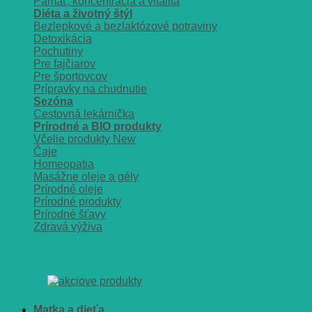
Pamäť, koncentrácia a vitalita
Diéta a životný štýl
Bezlepkové a bezlaktózové potraviny
Detoxikácia
Pochutiny
Pre fajčiarov
Pre športovcov
Prípravky na chudnutie
Sezóna
Cestovná lekárnička
Prírodné a BIO produkty
Včelie produkty
Čaje
Homeopatia
Masážne oleje a gély
Prírodné oleje
Prírodné produkty
Prírodné šťavy
Zdravá výživa
Matka a dieťa