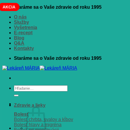
Skip
AKCIA
AKCIA
Staráme sa o Vaše zdravie od roku 1995
to
O nás
content
Služby
Vyšetrenia
E-recept
Blog
Q&A
Kontakty
Staráme sa o Vaše zdravie od roku 1995
Hľadať:
Zdravie a lieky
Bolesť
Bolesť chrbta, svalov a kĺbov
Bolesť hlavy a migréna
Bolesť pri menštruácii