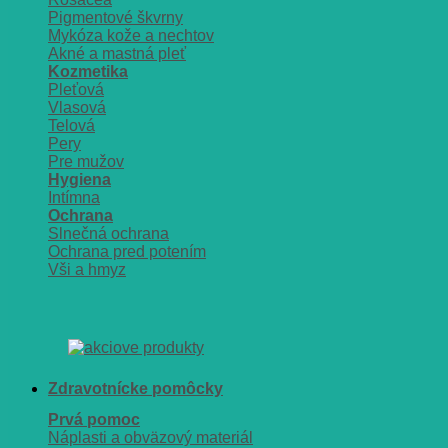
Pigmentové škvrny
Mykóza kože a nechtov
Akné a mastná pleť
Kozmetika
Pleťová
Vlasová
Telová
Pery
Pre mužov
Hygiena
Intímna
Ochrana
Slnečná ochrana
Ochrana pred potením
Vši a hmyz
Zdravotnícke pomôcky
Prvá pomoc
Náplasti a obväzový materiál