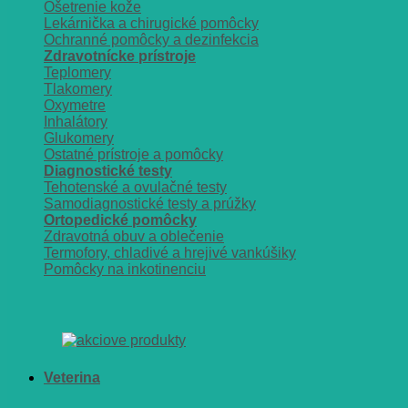
Ošetrenie kože
Lekárnička a chirugické pomôcky
Ochranné pomôcky a dezinfekcia
Zdravotnícke prístroje
Teplomery
Tlakomery
Oxymetre
Inhalátory
Glukomery
Ostatné prístroje a pomôcky
Diagnostické testy
Tehotenské a ovulačné testy
Samodiagnostické testy a prúžky
Ortopedické pomôcky
Zdravotná obuv a oblečenie
Termofory, chladivé a hrejivé vankúšiky
Pomôcky na inkotinenciu
Veterina