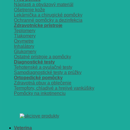
Náplasti a obväzový materiál
Ošetrenie kože
Lekárnička a chirugické pomôcky
Ochranné pomôcky a dezinfekcia
Zdravotnícke prístroje
Teplomery
Tlakomery
Oxymetre
Inhalátory
Glukomery
Ostatné prístroje a pomôcky
Diagnostické testy
Tehotenské a ovulačné testy
Samodiagnostické testy a prúžky
Ortopedické pomôcky
Zdravotná obuv a oblečenie
Termofory, chladivé a hrejivé vankúšiky
Pomôcky na inkotinenciu
Veterina