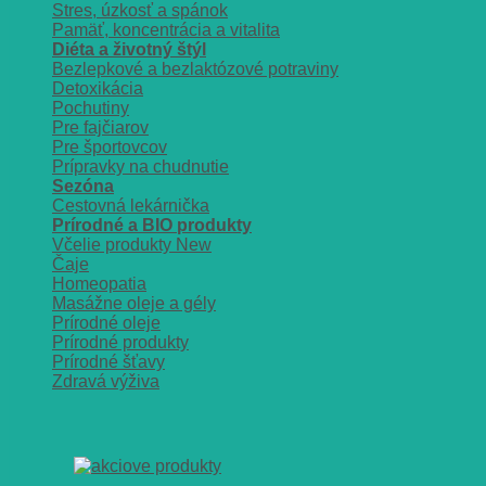
Stres, úzkosť a spánok
Pamäť, koncentrácia a vitalita
Diéta a životný štýl
Bezlepkové a bezlaktózové potraviny
Detoxikácia
Pochutiny
Pre fajčiarov
Pre športovcov
Prípravky na chudnutie
Sezóna
Cestovná lekárnička
Prírodné a BIO produkty
Včelie produkty
Čaje
Homeopatia
Masážne oleje a gély
Prírodné oleje
Prírodné produkty
Prírodné šťavy
Zdravá výživa