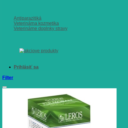
Antiparazitiká
Veterinárna kozmetika
Veterinárne doplnky stravy
Filter