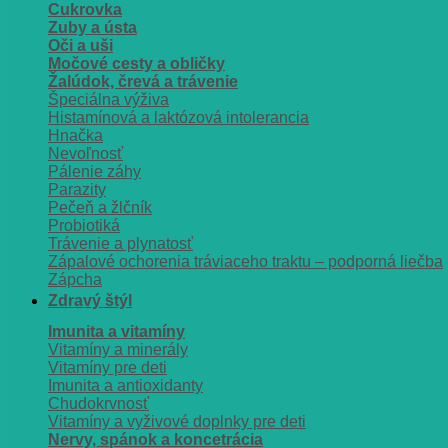
Cukrovka
Zuby a ústa
Oči a uši
Močové cesty a obličky
Žalúdok, črevá a trávenie
Špeciálna výživa
Histamínová a laktózová intolerancia
Hnačka
Nevoľnosť
Pálenie záhy
Parazity
Pečeň a žlčník
Probiotiká
Trávenie a plynatosť
Zápalové ochorenia tráviaceho traktu – podporná liečba
Zápcha
Zdravý štýl
Imunita a vitamíny
Vitamíny a minerály
Vitamíny pre deti
Imunita a antioxidanty
Chudokrvnosť
Vitamíny a vyživové doplnky pre deti
Nervy, spánok a koncetrácia