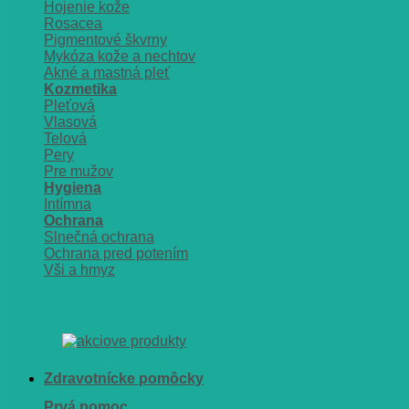
Hojenie kože
Rosacea
Pigmentové škvrny
Mykóza kože a nechtov
Akné a mastná pleť
Kozmetika
Pleťová
Vlasová
Telová
Pery
Pre mužov
Hygiena
Intímna
Ochrana
Slnečná ochrana
Ochrana pred potením
Vši a hmyz
Zdravotnícke pomôcky
Prvá pomoc