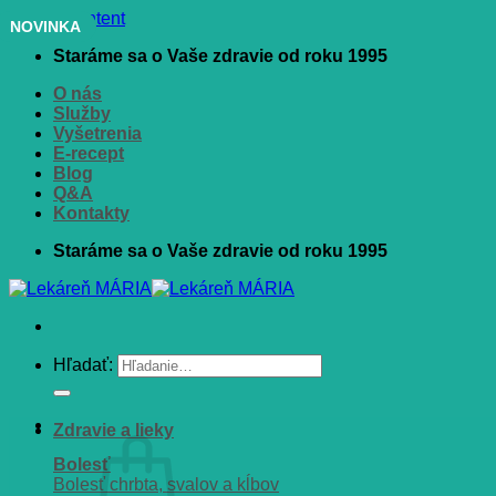
Skip to content
NOVINKA
Staráme sa o Vaše zdravie od roku 1995
O nás
Služby
Vyšetrenia
E-recept
Blog
Q&A
Kontakty
Staráme sa o Vaše zdravie od roku 1995
Hľadať:
Zdravie a lieky
Bolesť
Bolesť chrbta, svalov a kĺbov