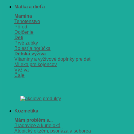
Matka a dieťa
Mamina
Tehotenstvo
Pôrod
Dojčenie
Deti
Prvé zúbky
Bolesť a horúčka
Detská výživa
Vitamíny a vyživové doplnky pre deti
Mlieka pre kojencov
Výživa
Čaje
Kozmetika
Mám problém s...
Bradavice a kurie oká
Atopický ekzém, psoriáza a seborea