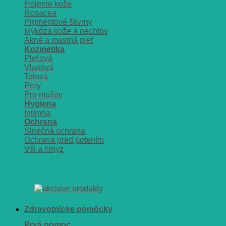
Hojenie kože
Rosacea
Pigmentové škvrny
Mykóza kože a nechtov
Akné a mastná pleť
Kozmetika
Pleťová
Vlasová
Telová
Pery
Pre mužov
Hygiena
Intímna
Ochrana
Slnečná ochrana
Ochrana pred potením
Vši a hmyz
Zdravotnícke pomôcky
Prvá pomoc