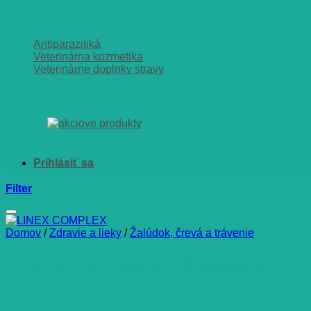
Antiparazitiká
Veterinárna kozmetika
Veterinárne doplnky stravy
Filter
Domov
/
Zdravie a lieky
/
Žalúdok, črevá a trávenie
LINEX Complex 28 kapsúl