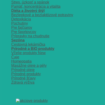
Stres, úzkosť a spánok
Pamäť, koncentrácia a vitalita
Diéta a životný štýl
Bezlepkové a bezlaktózové potraviny
Detoxikácia
Pochutiny
Pre fajčiarov
Pre športovcov
Prípravky na chudnutie
Sezóna
Cestovná lekárnička
Prírodné a BIO produkty
Včelie produkty
Čaje
Homeopatia
Masážne oleje a gély
Prírodné oleje
Prírodné produkty
Prírodné šťavy
Zdravá výživa