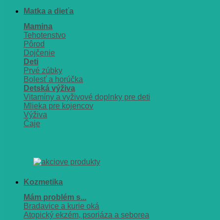
Matka a dieťa
Mamina
Tehotenstvo
Pôrod
Dojčenie
Deti
Prvé zúbky
Bolesť a horúčka
Detská výživa
Vitamíny a vyživové doplnky pre deti
Mlieka pre kojencov
Výživa
Čaje
Kozmetika
Mám problém s...
Bradavice a kurie oká
Atopický ekzém, psoriáza a seborea