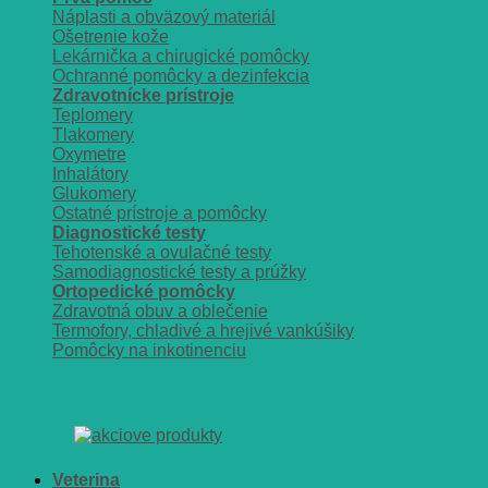
Náplasti a obväzový materiál
Ošetrenie kože
Lekárnička a chirugické pomôcky
Ochranné pomôcky a dezinfekcia
Zdravotnícke prístroje
Teplomery
Tlakomery
Oxymetre
Inhalátory
Glukomery
Ostatné prístroje a pomôcky
Diagnostické testy
Tehotenské a ovulačné testy
Samodiagnostické testy a prúžky
Ortopedické pomôcky
Zdravotná obuv a oblečenie
Termofory, chladivé a hrejivé vankúšiky
Pomôcky na inkotinenciu
Veterina