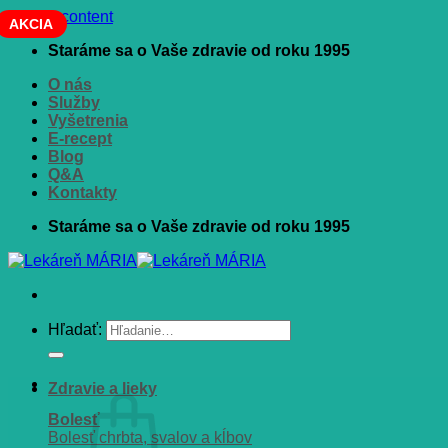
Skip to content
AKCIA
Staráme sa o Vaše zdravie od roku 1995
O nás
Služby
Vyšetrenia
E-recept
Blog
Q&A
Kontakty
Staráme sa o Vaše zdravie od roku 1995
Hľadať:
Zdravie a lieky
Bolesť
Bolesť chrbta, svalov a kĺbov