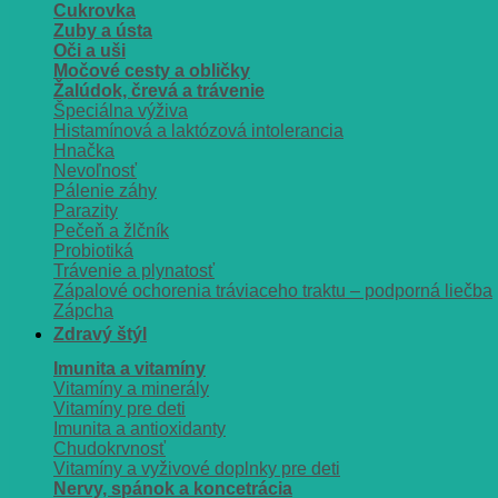
Cukrovka
Zuby a ústa
Oči a uši
Močové cesty a obličky
Žalúdok, črevá a trávenie
Špeciálna výživa
Histamínová a laktózová intolerancia
Hnačka
Nevoľnosť
Pálenie záhy
Parazity
Pečeň a žlčník
Probiotiká
Trávenie a plynatosť
Zápalové ochorenia tráviaceho traktu – podporná liečba
Zápcha
Zdravý štýl
Imunita a vitamíny
Vitamíny a minerály
Vitamíny pre deti
Imunita a antioxidanty
Chudokrvnosť
Vitamíny a vyživové doplnky pre deti
Nervy, spánok a koncetrácia