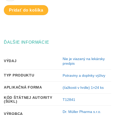
KAJEPUTOVÝM
OLEJOM
Pridať do košíka
(ťažkosti
v
hrdle)
24
ks
ĎALŠIE INFORMÁCIE
Nie je viazaný na lekársky
VÝDAJ
predpis
TYP PRODUKTU
Potraviny a doplnky výživy
APLIKAČNÁ FORMA
(ťažkosti v hrdle) 1×24 ks
KÓD ŠTÁTNEJ AUTORITY
T12841
(ŠÚKL)
Dr. Müller Pharma s.r.o.
VÝROBCA