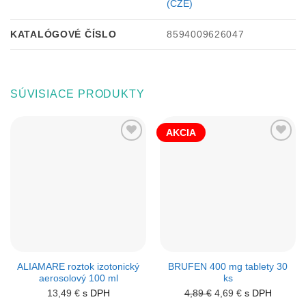
(CZE)
KATALÓGOVÉ ČÍSLO
8594009626047
SÚVISIACE PRODUKTY
AKCIA
ALIAMARE roztok izotonický
BRUFEN 400 mg tablety 30
aerosolový 100 ml
ks
13,49
€
s DPH
4,89
€
Pôvodná
4,69
€
Aktuálna
s DPH