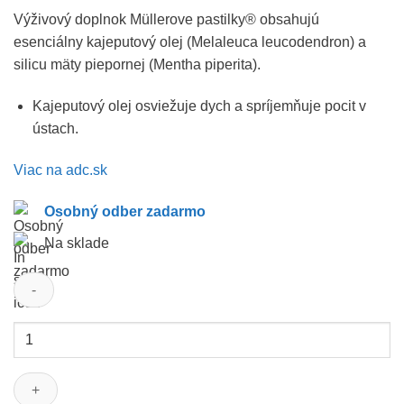
Výživový doplnok Müllerove pastilky® obsahujú
esenciálny kajeputový olej (Melaleuca leucodendron) a
silicu mäty piepornej (Mentha piperita).
Kajeputový olej osviežuje dych a spríjemňuje pocit v
ústach.
Viac na adc.sk
Osobný odber zadarmo
Na sklade
množstvo
MÜLLEROVE
PASTILKY
S