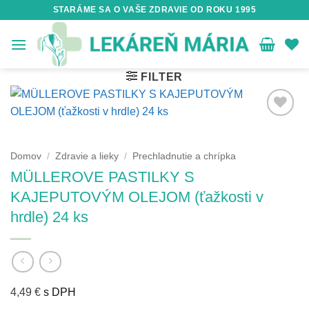
Skip
STARÁME SA O VAŠE ZDRAVIE OD ROKU 1995
to
content
FILTER
Domov
/
Zdravie a lieky
/
Prechladnutie a chrípka
MÜLLEROVE PASTILKY S
KAJEPUTOVÝM OLEJOM (ťažkosti v
hrdle) 24 ks
4,49
€
s DPH