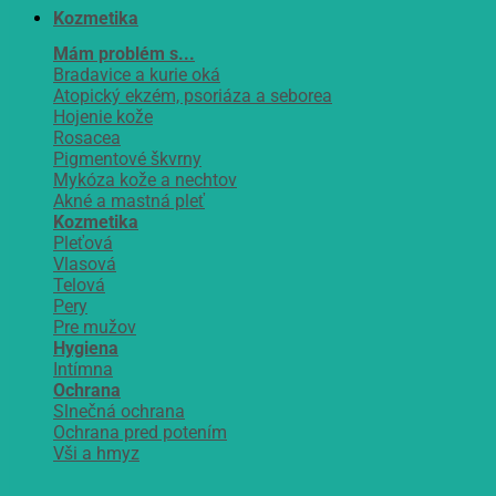
Kozmetika
Mám problém s...
Bradavice a kurie oká
Atopický ekzém, psoriáza a seborea
Hojenie kože
Rosacea
Pigmentové škvrny
Mykóza kože a nechtov
Akné a mastná pleť
Kozmetika
Pleťová
Vlasová
Telová
Pery
Pre mužov
Hygiena
Intímna
Ochrana
Slnečná ochrana
Ochrana pred potením
Vši a hmyz