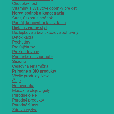
Chudokrvnosť
Vitamíny a vyživové doplnky pre deti
Nervy, spánok a koncetrácia
Stres, úzkosť a spánok
Pamäť, koncentrácia a vitalita
Diéta a životný štýl
Bezlepkové a bezlaktózové potraviny
Detoxikácia
Pochutiny
Pre fajčiarov
Pre športovcov
Prípravky na chudnutie
Sezóna
Cestovná lekárnička
Prírodné a BIO produkty
Včelie produkty
Čaje
Homeopatia
Masážne oleje a gély
Prírodné oleje
Prírodné produkty
Prírodné šťavy
Zdravá výživa