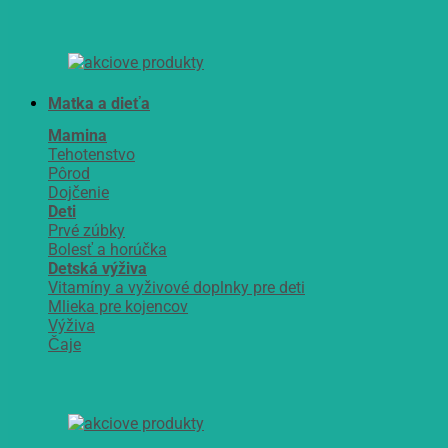
Matka a dieťa
Mamina
Tehotenstvo
Pôrod
Dojčenie
Deti
Prvé zúbky
Bolesť a horúčka
Detská výživa
Vitamíny a vyživové doplnky pre deti
Mlieka pre kojencov
Výživa
Čaje