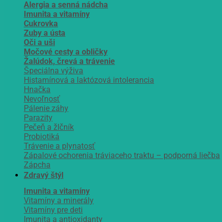
Alergia a senná nádcha
Imunita a vitamíny
Cukrovka
Zuby a ústa
Oči a uši
Močové cesty a obličky
Žalúdok, črevá a trávenie
Špeciálna výživa
Histamínová a laktózová intolerancia
Hnačka
Nevoľnosť
Pálenie záhy
Parazity
Pečeň a žlčník
Probiotiká
Trávenie a plynatosť
Zápalové ochorenia tráviaceho traktu – podporná liečba
Zápcha
Zdravý štýl
Imunita a vitamíny
Vitamíny a minerály
Vitamíny pre deti
Imunita a antioxidanty