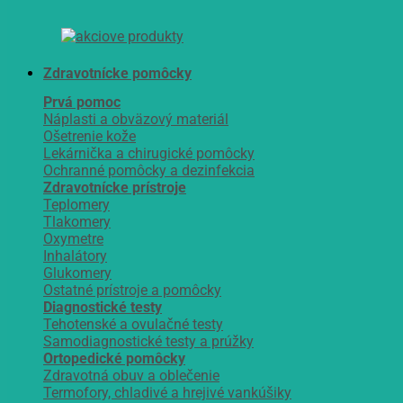
Zdravotnícke pomôcky
Prvá pomoc
Náplasti a obväzový materiál
Ošetrenie kože
Lekárnička a chirugické pomôcky
Ochranné pomôcky a dezinfekcia
Zdravotnícke prístroje
Teplomery
Tlakomery
Oxymetre
Inhalátory
Glukomery
Ostatné prístroje a pomôcky
Diagnostické testy
Tehotenské a ovulačné testy
Samodiagnostické testy a prúžky
Ortopedické pomôcky
Zdravotná obuv a oblečenie
Termofory, chladivé a hrejivé vankúšiky