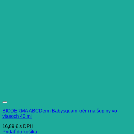
BIODERMA ABCDerm Babysquam krém na šupiny vo
vlasoch 40 ml
16,89
€
s DPH
Pridať do košíka