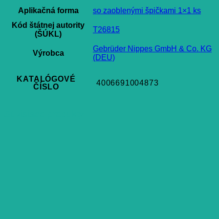
Aplikačná forma
so zaoblenými špičkami 1×1 ks
Kód štátnej autority
T26815
(ŠÚKL)
Gebrüder Nippes GmbH & Co. KG
Výrobca
(DEU)
KATALÓGOVÉ
4006691004873
ČÍSLO
Súvisiace produkty