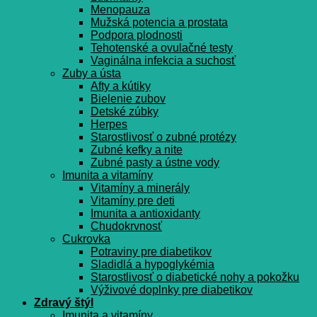
Menopauza
Mužská potencia a prostata
Podpora plodnosti
Tehotenské a ovulačné testy
Vaginálna infekcia a suchosť
Zuby a ústa
Afty a kútiky
Bielenie zubov
Detské zúbky
Herpes
Starostlivosť o zubné protézy
Zubné kefky a nite
Zubné pasty a ústne vody
Imunita a vitamíny
Vitamíny a minerály
Vitamíny pre deti
Imunita a antioxidanty
Chudokrvnosť
Cukrovka
Potraviny pre diabetikov
Sladidlá a hypoglykémia
Starostlivosť o diabetické nohy a pokožku
Výživové doplnky pre diabetikov
Zdravý štýl
Imunita a vitamíny