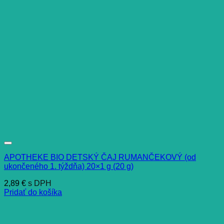
APOTHEKE BIO DETSKÝ ČAJ RUMANČEKOVÝ (od
ukončeného 1. týždňa) 20×1 g (20 g)
2,89
€
s DPH
Pridať do košíka