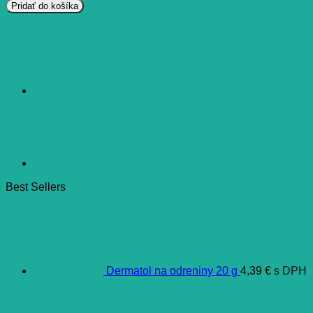
Nippes
Pridať do košíka
Nožničky
detské
9
cm
so
zaoblenými
špičkami
Best Sellers
Dermatol na odreniny 20 g
4,39
€
s DPH