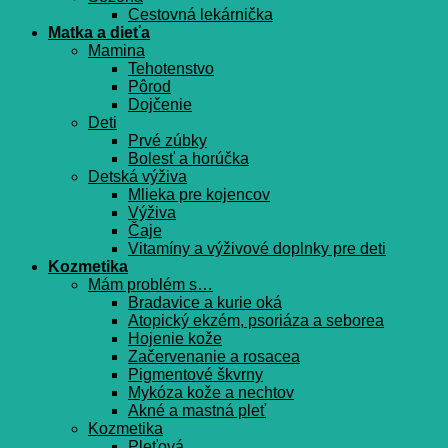
Cestovná lekárnička
Matka a dieťa
Mamina
Tehotenstvo
Pôrod
Dojčenie
Deti
Prvé zúbky
Bolesť a horúčka
Detská výživa
Mlieka pre kojencov
Výživa
Čaje
Vitamíny a výživové doplnky pre deti
Kozmetika
Mám problém s…
Bradavice a kurie oká
Atopický ekzém, psoriáza a seborea
Hojenie kože
Začervenanie a rosacea
Pigmentové škvrny
Mykóza kože a nechtov
Akné a mastná pleť
Kozmetika
Pleťová