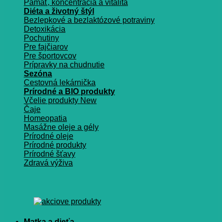
Pamäť, koncentrácia a vitalita
Diéta a životný štýl
Bezlepkové a bezlaktózové potraviny
Detoxikácia
Pochutiny
Pre fajčiarov
Pre športovcov
Prípravky na chudnutie
Sezóna
Cestovná lekárnička
Prírodné a BIO produkty
Včelie produkty
Čaje
Homeopatia
Masážne oleje a gély
Prírodné oleje
Prírodné produkty
Prírodné šťavy
Zdravá výživa
Matka a dieťa