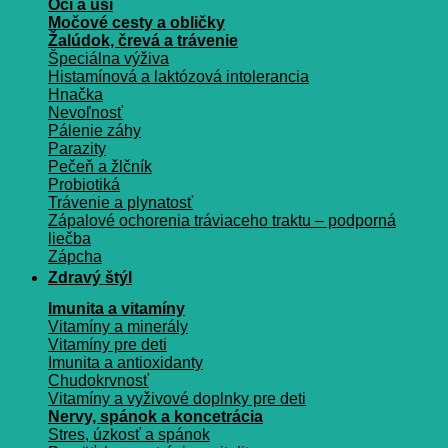
Oči a uši
Močové cesty a obličky
Žalúdok, črevá a trávenie
Špeciálna výživa
Histamínová a laktózová intolerancia
Hnačka
Nevoľnosť
Pálenie záhy
Parazity
Pečeň a žlčník
Probiotiká
Trávenie a plynatosť
Zápalové ochorenia tráviaceho traktu – podporná
liečba
Zápcha
Zdravý štýl
Imunita a vitamíny
Vitamíny a minerály
Vitamíny pre deti
Imunita a antioxidanty
Chudokrvnosť
Vitamíny a vyživové doplnky pre deti
Nervy, spánok a koncetrácia
Stres, úzkosť a spánok