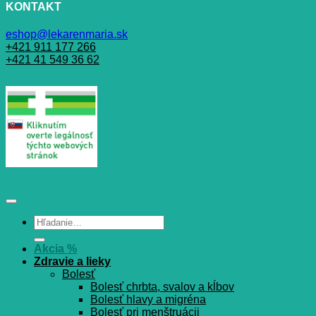
KONTAKT
eshop@lekarenmaria.sk
+421 911 177 266
+421 41 549 36 62
Hľadať:
Akcia %
Zdravie a lieky
Bolesť
Bolesť chrbta, svalov a kĺbov
Bolesť hlavy a migréna
Bolesť pri menštruácii