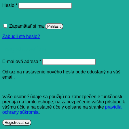
Povinné
Heslo
*
Zapamätať si ma
Prihlásiť
Zabudli ste heslo?
Registrovať sa
Povinné
E-mailová adresa
*
Odkaz na nastavenie nového hesla bude odoslaný na váš
email.
Vaše osobné údaje sa použijú na zabezpečenie funkčnosti
predaja na tomto eshope, na zabezpečenie vášho prístupu k
vášmu účtu a na ostatné účely opísané na stránke
pravidlá
ochrany súkromia
.
Registrovať sa