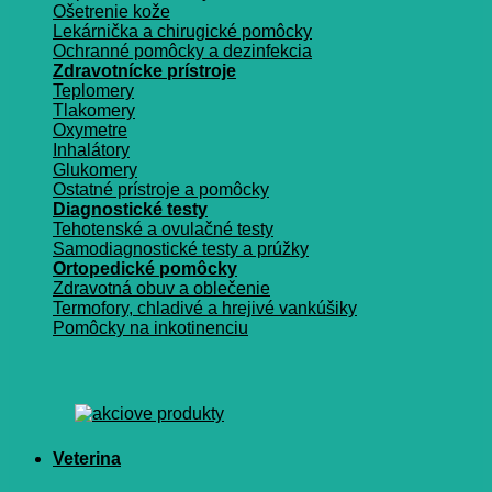
Ošetrenie kože
Lekárnička a chirugické pomôcky
Ochranné pomôcky a dezinfekcia
Zdravotnícke prístroje
Teplomery
Tlakomery
Oxymetre
Inhalátory
Glukomery
Ostatné prístroje a pomôcky
Diagnostické testy
Tehotenské a ovulačné testy
Samodiagnostické testy a prúžky
Ortopedické pomôcky
Zdravotná obuv a oblečenie
Termofory, chladivé a hrejivé vankúšiky
Pomôcky na inkotinenciu
Veterina