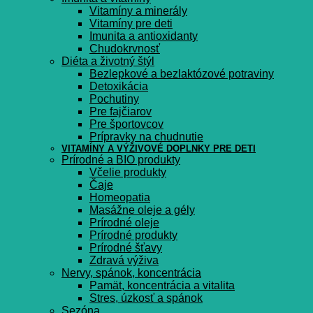
Vitamíny a minerály
Vitamíny pre deti
Imunita a antioxidanty
Chudokrvnosť
Diéta a životný štýl
Bezlepkové a bezlaktózové potraviny
Detoxikácia
Pochutiny
Pre fajčiarov
Pre športovcov
Prípravky na chudnutie
VITAMÍNY A VÝŽIVOVÉ DOPLNKY PRE DETI
Prírodné a BIO produkty
Včelie produkty
Čaje
Homeopatia
Masážne oleje a gély
Prírodné oleje
Prírodné produkty
Prírodné šťavy
Zdravá výživa
Nervy, spánok, koncentrácia
Pamät, koncentrácia a vitalita
Stres, úzkosť a spánok
Sezóna