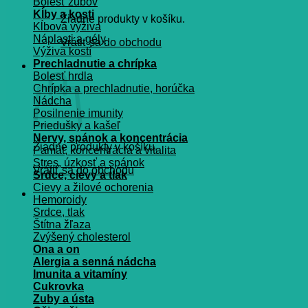
Bolesť zubov
Kĺby a kosti
Žiadne produkty v košíku.
Kĺbová výživa
Náplasti a gély
Vrátiť sa do obchodu
Výživa kostí
Prechladnutie a chrípka
Košík
Bolesť hrdla
Chrípka a prechladnutie, horúčka
Nádcha
Posilnenie imunity
Priedušky a kašeľ
Nervy, spánok a koncentrácia
Žiadne produkty v košíku.
Pamät, koncentrácia a vitalita
Stres, úzkosť a spánok
Vrátiť sa do obchodu
Srdce, cievy a tlak
Cievy a žilové ochorenia
Hemoroidy
Srdce, tlak
Štítna žľaza
Zvýšený cholesterol
Ona a on
Alergia a senná nádcha
Imunita a vitamíny
Cukrovka
Zuby a ústa