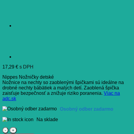
17,29
€
s DPH
Nippes Nožničky detské
Nožnice na nechty so zaoblenými špičkami sú ideálne na
drobné nechty bábätiek a malých detí. Zaoblená špička
zaisťuje bezpečnosť a znižuje riziko poranenia.
Viac na
adc.sk
Osobný odber zadarmo
Na sklade
množstvo