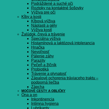
Podráždené a suché oči
Roztoky na kontaktné šošovky
Výživa pre oči
Kĺby a kosti
Kĺbová výživa
Náplasti a gély
Výživa kostí
Žalúdok, črevá a trávenie
Špeciálna výživa
Histamínová a laktózová intolerancia
Hnačka
Nevoľnosť
Pálenie záhy
Parazity
Pečeň a žlčník
Probiotiká
Trávenie a plynatosť
Zápalové ochorenia tráviaceho traktu –
podporná liečba
Zápcha
MOČOVÉ CESTY A OBLIČKY
Ona a on
Inkontinencia
Intímna hygiena
Lubrikanty