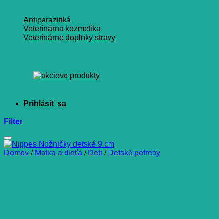
Antiparazitiká
Veterinárna kozmetika
Veterinárne doplnky stravy
Filter
Domov
/
Matka a dieťa
/
Deti
/
Detské potreby
Nippes Nožničky detské 9 cm
so zaoblenými špičkami