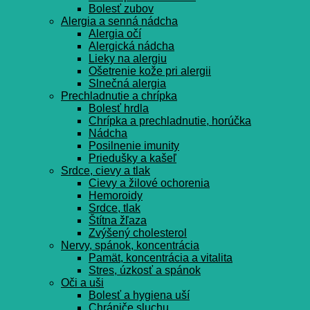
Bolesť zubov
Alergia a senná nádcha
Alergia očí
Alergická nádcha
Lieky na alergiu
Ošetrenie kože pri alergii
Slnečná alergia
Prechladnutie a chrípka
Bolesť hrdla
Chrípka a prechladnutie, horúčka
Nádcha
Posilnenie imunity
Priedušky a kašeľ
Srdce, cievy a tlak
Cievy a žilové ochorenia
Hemoroidy
Srdce, tlak
Štítna žľaza
Zvýšený cholesterol
Nervy, spánok, koncentrácia
Pamät, koncentrácia a vitalita
Stres, úzkosť a spánok
Oči a uši
Bolesť a hygiena uší
Chrániče sluchu