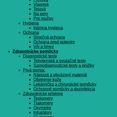
Vlasová
Telová
Na pery
Pre mužov
Hygiena
Intímna hygiena
Ochrana
Slnečná ochrana
Ochrana pred potením
Vši a hmyz
Zdravotnícke pomôcky
Diagnostické testy
Tehotenské a ovulačné testy
Samodiagnostické testy a prúžky
Prvá pomoc
Náplasti a obväzový materiál
Ošetrenie kože
Lekárnička a chirurgické pomôcky
Ochranné pomôcky a dezinfekcia
Zdravotnícke prístroje
Teplomery
Tlakomery
Oxymetre
Inhalátory