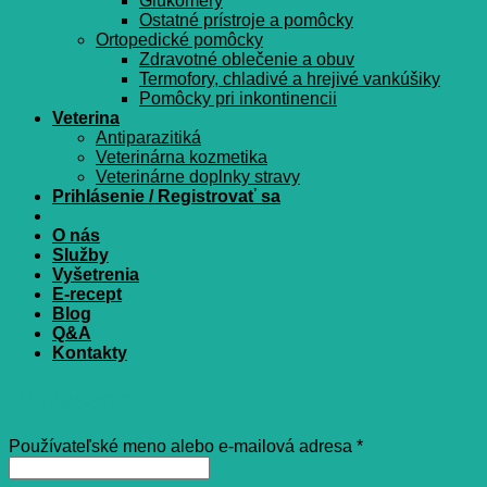
Glukomery
Ostatné prístroje a pomôcky
Ortopedické pomôcky
Zdravotné oblečenie a obuv
Termofory, chladivé a hrejivé vankúšiky
Pomôcky pri inkontinencii
Veterina
Antiparazitiká
Veterinárna kozmetika
Veterinárne doplnky stravy
Prihlásenie / Registrovať sa
O nás
Služby
Vyšetrenia
E-recept
Blog
Q&A
Kontakty
Prihlásenie
Povinné
Používateľské meno alebo e-mailová adresa
*