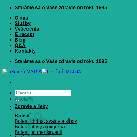
Skip
Staráme sa o Vaše zdravie od roku 1995
to
O nás
content
Služby
Vyšetrenia
E-recept
Blog
Q&A
Kontakty
Staráme sa o Vaše zdravie od roku 1995
Hľadať:
Akcia %
Zdravie a lieky
Bolesť
Bolesť chrbta, svalov a kĺbov
Bolesť hlavy a migréna
Bolesť pri menštruácii