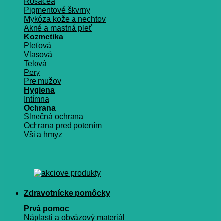
Rosacea
Pigmentové škvrny
Mykóza kože a nechtov
Akné a mastná pleť
Kozmetika
Pleťová
Vlasová
Telová
Pery
Pre mužov
Hygiena
Intímna
Ochrana
Slnečná ochrana
Ochrana pred potením
Vši a hmyz
Zdravotnícke pomôcky
Prvá pomoc
Náplasti a obväzový materiál