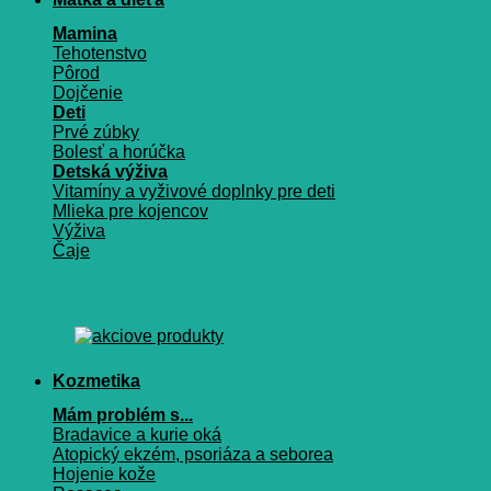
Mamina
Tehotenstvo
Pôrod
Dojčenie
Deti
Prvé zúbky
Bolesť a horúčka
Detská výživa
Vitamíny a vyživové doplnky pre deti
Mlieka pre kojencov
Výživa
Čaje
Kozmetika
Mám problém s...
Bradavice a kurie oká
Atopický ekzém, psoriáza a seborea
Hojenie kože