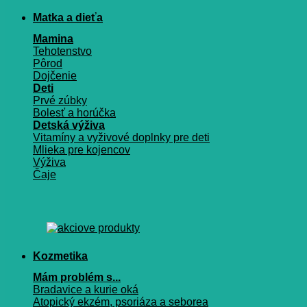
Matka a dieťa
Mamina
Tehotenstvo
Pôrod
Dojčenie
Deti
Prvé zúbky
Bolesť a horúčka
Detská výživa
Vitamíny a vyživové doplnky pre deti
Mlieka pre kojencov
Výživa
Čaje
Kozmetika
Mám problém s...
Bradavice a kurie oká
Atopický ekzém, psoriáza a seborea