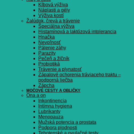
Kĺbová výživa
Náplasti a gély
Výživa kostí
Žalúdok, črevá a trávenie
Špeciálna výživa
Histamínová a laktózová intolerancia
Hnačka
Nevoľnosť
Pálenie záhy
Parazity
Pečeň a žlčník
Probiotiká
Trávenie a plynatosť
Zápalové ochorenia tráviaceho traktu –
podporná liečba
Zápcha
MOČOVÉ CESTY A OBLIČKY
Ona a on
Inkontinencia
Intímna hygiena
Lubrikanty
Menopauza
Mužská potencia a prostata
Podpora plodnosti
Tehotenské a ovulačné testy