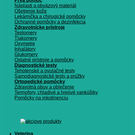
Prvá pomoc
Náplasti a obväzový materiál
Ošetrenie kože
Lekárnička a chirugické pomôcky
Ochranné pomôcky a dezinfekcia
Zdravotnícke prístroje
Teplomery
Tlakomery
Oxymetre
Inhalátory
Glukomery
Ostatné prístroje a pomôcky
Diagnostické testy
Tehotenské a ovulačné testy
Samodiagnostické testy a prúžky
Ortopedické pomôcky
Zdravotná obuv a oblečenie
Termofory, chladivé a hrejivé vankúšiky
Pomôcky na inkotinenciu
Veterina