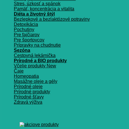
Stres, úzkosť a spánok
Pamäť, koncentrácia a vitalita
Diéta a životný štýl
Bezlepkové a bezlaktózové potraviny
Detoxikácia
Pochutiny
Pre fajčiarov
Pre športovcov
Prípravky na chudnutie
Sezóna
Cestovná lekárnička
Prírodné a BIO produkty
Včelie produkty
Čaje
Homeopatia
Masážne oleje a gély
Prírodné oleje
Prírodné produkty
Prírodné šťavy
Zdravá výživa