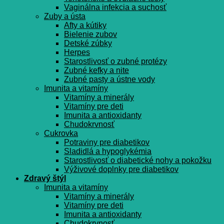
Vaginálna infekcia a suchosť
Zuby a ústa
Afty a kútiky
Bielenie zubov
Detské zúbky
Herpes
Starostlivosť o zubné protézy
Zubné kefky a nite
Zubné pasty a ústne vody
Imunita a vitamíny
Vitamíny a minerály
Vitamíny pre deti
Imunita a antioxidanty
Chudokrvnosť
Cukrovka
Potraviny pre diabetikov
Sladidlá a hypoglykémia
Starostlivosť o diabetické nohy a pokožku
Výživové doplnky pre diabetikov
Zdravý štýl
Imunita a vitamíny
Vitamíny a minerály
Vitamíny pre deti
Imunita a antioxidanty
Chudokrvnosť