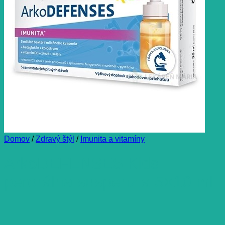
Domov
/
Zdravý štýl
/
Imunita a vitamíny
ArkoDEFENSES Kids
perorálna suspenzia 5×10 ml