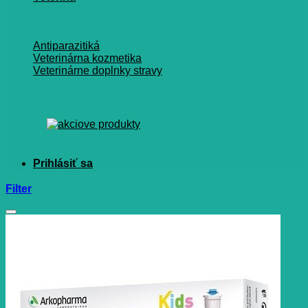
Antiparazitiká
Veterinárna kozmetika
Veterinárne doplnky stravy
Filter