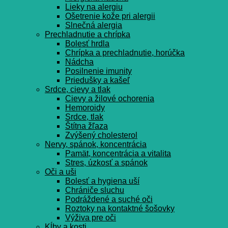
Lieky na alergiu
Ošetrenie kože pri alergii
Slnečná alergia
Prechladnutie a chrípka
Bolesť hrdla
Chrípka a prechladnutie, horúčka
Nádcha
Posilnenie imunity
Priedušky a kašeľ
Srdce, cievy a tlak
Cievy a žilové ochorenia
Hemoroidy
Srdce, tlak
Štítna žľaza
Zvýšený cholesterol
Nervy, spánok, koncentrácia
Pamät, koncentrácia a vitalita
Stres, úzkosť a spánok
Oči a uši
Bolesť a hygiena uší
Chrániče sluchu
Podráždené a suché oči
Roztoky na kontaktné šošovky
Výživa pre oči
Kĺby a kosti