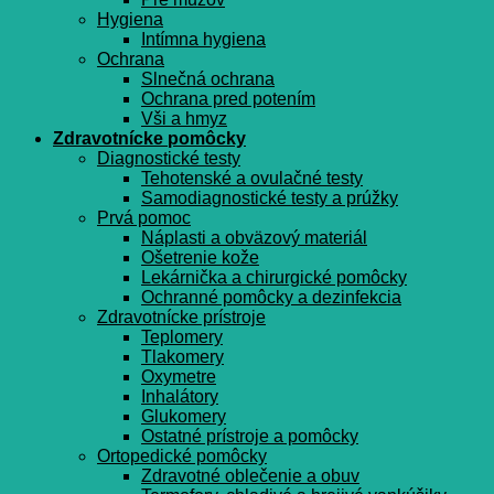
Hygiena
Intímna hygiena
Ochrana
Slnečná ochrana
Ochrana pred potením
Vši a hmyz
Zdravotnícke pomôcky
Diagnostické testy
Tehotenské a ovulačné testy
Samodiagnostické testy a prúžky
Prvá pomoc
Náplasti a obväzový materiál
Ošetrenie kože
Lekárnička a chirurgické pomôcky
Ochranné pomôcky a dezinfekcia
Zdravotnícke prístroje
Teplomery
Tlakomery
Oxymetre
Inhalátory
Glukomery
Ostatné prístroje a pomôcky
Ortopedické pomôcky
Zdravotné oblečenie a obuv