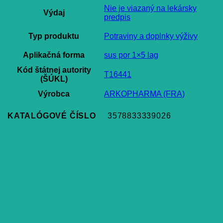
Nie je viazaný na lekársky
Výdaj
predpis
Typ produktu
Potraviny a doplnky výživy
Aplikačná forma
sus por 1×5 lag
Kód štátnej autority
T16441
(ŠÚKL)
Výrobca
ARKOPHARMA (FRA)
KATALÓGOVÉ ČÍSLO
3578833339026
Súvisiace produkty