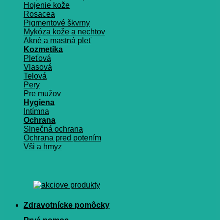
Hojenie kože
Rosacea
Pigmentové škvrny
Mykóza kože a nechtov
Akné a mastná pleť
Kozmetika
Pleťová
Vlasová
Telová
Pery
Pre mužov
Hygiena
Intímna
Ochrana
Slnečná ochrana
Ochrana pred potením
Vši a hmyz
Zdravotnícke pomôcky