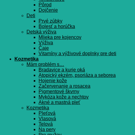
Pôrod
Dojčenie
Deti
Prvé zúbky
Bolesť a horúčka
Detská výživa
Mlieka pre kojencov
Výživa
Čaje
Vitamíny a výživové doplnky pre deti
Kozmetika
Mám problém s…
Bradavice a kurie oká
Atopický ekzém, psoriáza a seborea
Hojenie kože
Začervenanie a rosacea
Pigmentové škvrny
Mykóza kože a nechtov
Akné a mastná pleť
Kozmetika
Pleťová
Vlasová
Telová
Na pery
Pre mužov