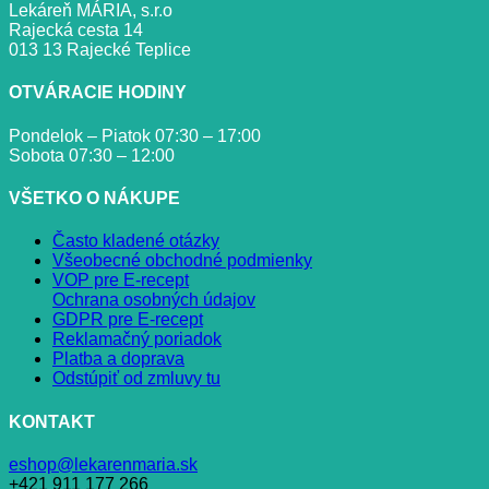
Lekáreň MÁRIA, s.r.o
Rajecká cesta 14
013 13 Rajecké Teplice
OTVÁRACIE HODINY
Pondelok – Piatok 07:30 – 17:00
Sobota 07:30 – 12:00
VŠETKO O NÁKUPE
Často kladené otázky
Všeobecné obchodné podmienky
VOP pre E-recept
Ochrana osobných údajov
GDPR pre E-recept
Reklamačný poriadok
Platba a doprava
Odstúpiť od zmluvy tu
KONTAKT
eshop@lekarenmaria.sk
+421 911 177 266