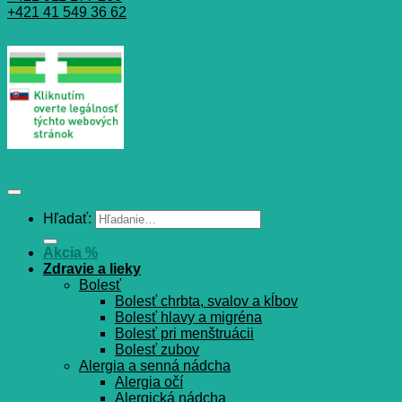
+421 41 549 36 62
Hľadať:
Akcia %
Zdravie a lieky
Bolesť
Bolesť chrbta, svalov a kĺbov
Bolesť hlavy a migréna
Bolesť pri menštruácii
Bolesť zubov
Alergia a senná nádcha
Alergia očí
Alergická nádcha