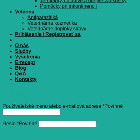
Termofory, chladivé a hrejivé vankúšiky
Pomôcky pri inkontinencii
Veterina
Antiparazitiká
Veterinárna kozmetika
Veterinárne doplnky stravy
Prihlásenie / Registrovať sa
O nás
Služby
Vyšetrenia
E-recept
Blog
Q&A
Kontakty
Prihlásenie
Používateľské meno alebo e-mailová adresa
*
Povinné
Heslo
*
Povinné