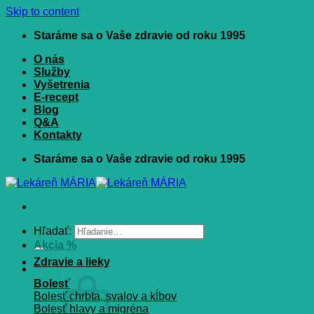
Skip to content
Staráme sa o Vaše zdravie od roku 1995
O nás
Služby
Vyšetrenia
E-recept
Blog
Q&A
Kontakty
Staráme sa o Vaše zdravie od roku 1995
Hľadať:
Akcia %
Zdravie a lieky
Bolesť
Bolesť chrbta, svalov a kĺbov
Bolesť hlavy a migréna