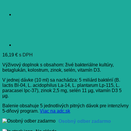
16,19
€
s DPH
Výživový doplnok s obsahom: živé bakteriálne kultúry,
betaglukán, kolostrum, zinok, selén, vitamín D3.
V jednej dávke (10 ml) sa nachádza: 5 miliárd baktérií (B.
lactis Bl-04, L. acidophilus La-14, L. plantarum Lp-115, L.
paracasei lpc-37), zinok 2,5 mg, selén 11 µg, vitamín D3 5
µg.
Balenie obsahuje 5 jednotlivých pitných dávok pre intenzívny
5-dňový program.
Viac na adc.sk
Osobný odber zadarmo