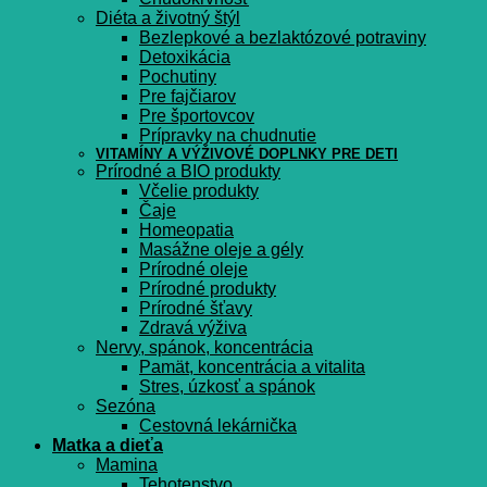
Diéta a životný štýl
Bezlepkové a bezlaktózové potraviny
Detoxikácia
Pochutiny
Pre fajčiarov
Pre športovcov
Prípravky na chudnutie
VITAMÍNY A VÝŽIVOVÉ DOPLNKY PRE DETI
Prírodné a BIO produkty
Včelie produkty
Čaje
Homeopatia
Masážne oleje a gély
Prírodné oleje
Prírodné produkty
Prírodné šťavy
Zdravá výživa
Nervy, spánok, koncentrácia
Pamät, koncentrácia a vitalita
Stres, úzkosť a spánok
Sezóna
Cestovná lekárnička
Matka a dieťa
Mamina
Tehotenstvo