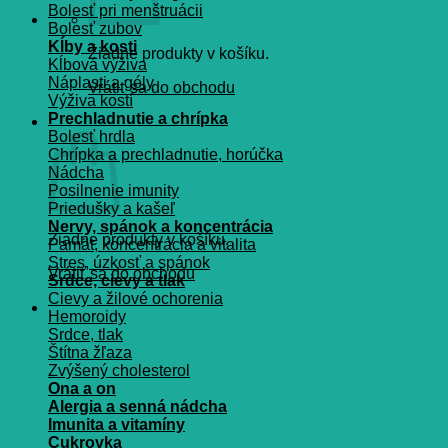
Bolesť pri menštruácii
Bolesť zubov
Kĺby a kosti
Žiadne produkty v košíku.
Kĺbová výživa
Náplasti a gély
Vrátiť sa do obchodu
Výživa kostí
Prechladnutie a chrípka
Košík
Bolesť hrdla
Chrípka a prechladnutie, horúčka
Nádcha
Posilnenie imunity
Priedušky a kašeľ
Nervy, spánok a koncentrácia
Žiadne produkty v košíku.
Pamät, koncentrácia a vitalita
Stres, úzkosť a spánok
Vrátiť sa do obchodu
Srdce, cievy a tlak
Cievy a žilové ochorenia
Hemoroidy
Srdce, tlak
Štítna žľaza
Zvýšený cholesterol
Ona a on
Alergia a senná nádcha
Imunita a vitamíny
Cukrovka