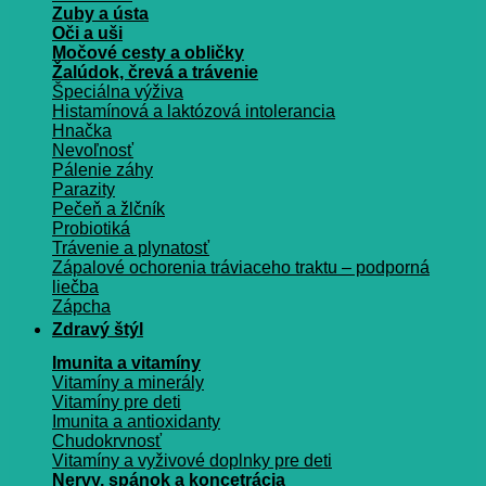
Zuby a ústa
Oči a uši
Močové cesty a obličky
Žalúdok, črevá a trávenie
Špeciálna výživa
Histamínová a laktózová intolerancia
Hnačka
Nevoľnosť
Pálenie záhy
Parazity
Pečeň a žlčník
Probiotiká
Trávenie a plynatosť
Zápalové ochorenia tráviaceho traktu – podporná
liečba
Zápcha
Zdravý štýl
Imunita a vitamíny
Vitamíny a minerály
Vitamíny pre deti
Imunita a antioxidanty
Chudokrvnosť
Vitamíny a vyživové doplnky pre deti
Nervy, spánok a koncetrácia