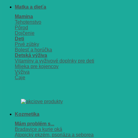
Matka a dieťa
Mamina
Tehotenstvo
Pôrod
Dojčenie
Deti
Prvé zúbky
Bolesť a horúčka
Detská výživa
Vitamíny a vyživové doplnky pre deti
Mlieka pre kojencov
Výživa
Čaje
Kozmetika
Mám problém s...
Bradavice a kurie oká
Atopický ekzém, psoriáza a seborea