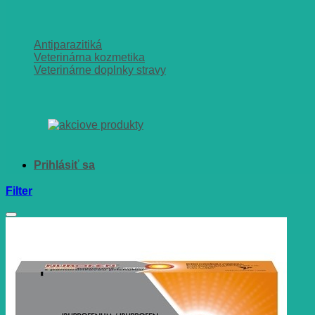
Antiparazitiká
Veterinárna kozmetika
Veterinárne doplnky stravy
Filter