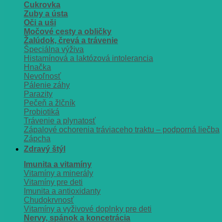
Cukrovka
Zuby a ústa
Oči a uši
Močové cesty a obličky
Žalúdok, črevá a trávenie
Špeciálna výživa
Histamínová a laktózová intolerancia
Hnačka
Nevoľnosť
Pálenie záhy
Parazity
Pečeň a žlčník
Probiotiká
Trávenie a plynatosť
Zápalové ochorenia tráviaceho traktu – podporná liečba
Zápcha
Zdravý štýl
Imunita a vitamíny
Vitamíny a minerály
Vitamíny pre deti
Imunita a antioxidanty
Chudokrvnosť
Vitamíny a vyživové doplnky pre deti
Nervy, spánok a koncetrácia