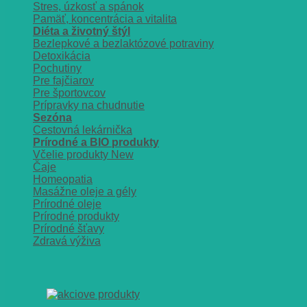
Stres, úzkosť a spánok
Pamäť, koncentrácia a vitalita
Diéta a životný štýl
Bezlepkové a bezlaktózové potraviny
Detoxikácia
Pochutiny
Pre fajčiarov
Pre športovcov
Prípravky na chudnutie
Sezóna
Cestovná lekárnička
Prírodné a BIO produkty
Včelie produkty
Čaje
Homeopatia
Masážne oleje a gély
Prírodné oleje
Prírodné produkty
Prírodné šťavy
Zdravá výživa