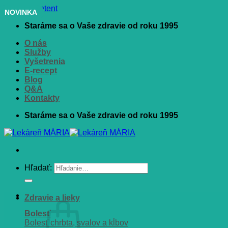
Skip to content
NOVINKA
Staráme sa o Vaše zdravie od roku 1995
O nás
Služby
Vyšetrenia
E-recept
Blog
Q&A
Kontakty
Staráme sa o Vaše zdravie od roku 1995
Hľadať:
Zdravie a lieky
Bolesť
Bolesť chrbta, svalov a kĺbov