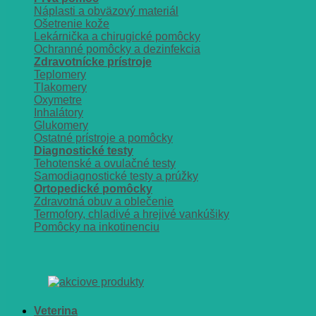
Náplasti a obväzový materiál
Ošetrenie kože
Lekárnička a chirugické pomôcky
Ochranné pomôcky a dezinfekcia
Zdravotnícke prístroje
Teplomery
Tlakomery
Oxymetre
Inhalátory
Glukomery
Ostatné prístroje a pomôcky
Diagnostické testy
Tehotenské a ovulačné testy
Samodiagnostické testy a prúžky
Ortopedické pomôcky
Zdravotná obuv a oblečenie
Termofory, chladivé a hrejivé vankúšiky
Pomôcky na inkotinenciu
Veterina