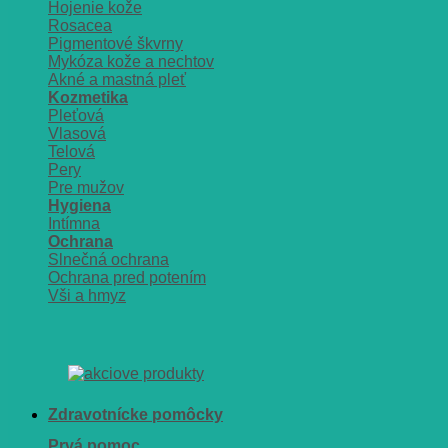
Hojenie kože
Rosacea
Pigmentové škvrny
Mykóza kože a nechtov
Akné a mastná pleť
Kozmetika
Pleťová
Vlasová
Telová
Pery
Pre mužov
Hygiena
Intímna
Ochrana
Slnečná ochrana
Ochrana pred potením
Vši a hmyz
Zdravotnícke pomôcky
Prvá pomoc