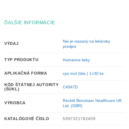
ĎALŠIE INFORMÁCIE
Nie je viazaný na lekársky
VÝDAJ
predpis
TYP PRODUKTU
Humánne lieky
APLIKAČNÁ FORMA
cps mol (blis.) 1×30 ks
KÓD ŠTÁTNEJ AUTORITY
C4947D
(ŠÚKL)
Reckitt Benckiser Healthcare UK
VÝROBCA
Ltd. (GBR)
KATALÓGOVÉ ČÍSLO
5997321782409