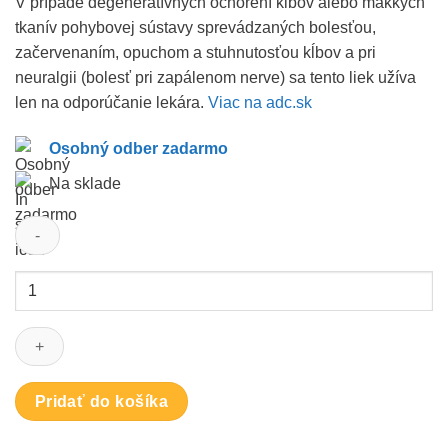
V prípade degeneratívnych ochorení kĺbov alebo mäkkých
tkanív pohybovej sústavy sprevádzaných bolesťou,
začervenaním, opuchom a stuhnutosťou kĺbov a pri
neuralgii (bolesť pri zapálenom nerve) sa tento liek užíva
len na odporúčanie lekára.
Viac na adc.sk
Osobný odber zadarmo
Na sklade
množstvo
NUROFEN
Rapid
400
mg
Capsules
Pridať do košíka
30
ks