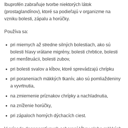
Ibuprofén zabraňuje tvorbe niektorých látok
(prostaglandínov), ktoré sa podieľajú v organizme na
vzniku bolesti, zápalu a horúčky.
Používa sa:
pri miernych až stredne silných bolestiach, ako sú
bolesti hlavy vrátane migrény, bolesti chrbtice, bolesti
pri menštruácii, bolesti zubov,
pri bolesti svalov a kĺbov, ktoré sprevádzajú chrípku
pri poraneniach mäkkých tkanív, ako sú pomliaždeniny
a vyvrtnutia,
na zmiernenie príznakov chrípky a nachladnutia,
na zníženie horúčky,
pri zápaloch horných dýchacích ciest.