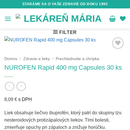
Skip
STARÁME SA O VAŠE ZDRAVIE OD ROKU 1995
to
content
FILTER
Domov
/
Zdravie a lieky
/
Prechladnutie a chrípka
NUROFEN Rapid 400 mg Capsules 30 ks
8,09
€
s DPH
Liek obsahuje liečivo ibuprofén, ktorý patrí do skupiny tzv.
nesteroidových protizápalových liekov. Tlmí bolesti,
zmierňuje opuchy pri zápaloch a znižuje horúčku.