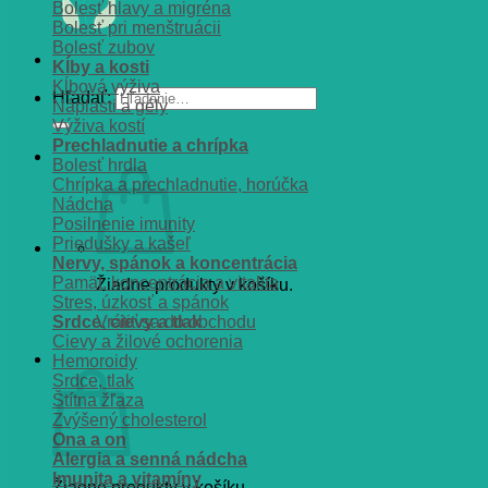
Bolesť hlavy a migréna
Bolesť pri menštruácii
Bolesť zubov
Kĺby a kosti
Kĺbová výživa
Hľadať:
Náplasti a gély
Výživa kostí
Prechladnutie a chrípka
Bolesť hrdla
Chrípka a prechladnutie, horúčka
Nádcha
Posilnenie imunity
Priedušky a kašeľ
Nervy, spánok a koncentrácia
Pamät, koncentrácia a vitalita
Žiadne produkty v košíku.
Stres, úzkosť a spánok
Srdce, cievy a tlak
Vrátiť sa do obchodu
Cievy a žilové ochorenia
Košík
Hemoroidy
Srdce, tlak
Štítna žľaza
Zvýšený cholesterol
Ona a on
Alergia a senná nádcha
Imunita a vitamíny
Žiadne produkty v košíku.