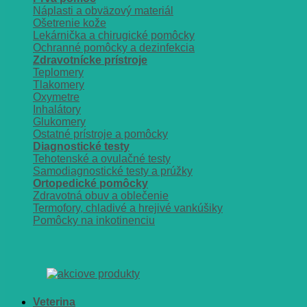
Náplasti a obväzový materiál
Ošetrenie kože
Lekárnička a chirugické pomôcky
Ochranné pomôcky a dezinfekcia
Zdravotnícke prístroje
Teplomery
Tlakomery
Oxymetre
Inhalátory
Glukomery
Ostatné prístroje a pomôcky
Diagnostické testy
Tehotenské a ovulačné testy
Samodiagnostické testy a prúžky
Ortopedické pomôcky
Zdravotná obuv a oblečenie
Termofory, chladivé a hrejivé vankúšiky
Pomôcky na inkotinenciu
Veterina