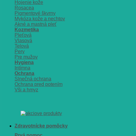
Hojenie kože
Rosacea
Pigmentové škvrny
Mykóza kože a nechtov
Akné a mastná pleť
Kozmetika
Pleťová
Vlasová
Telová
Pery
Pre mužov
Hygiena
Intímna
Ochrana
Slnečná ochrana
Ochrana pred potením
Vši a hmyz
Zdravotnícke pomôcky
Prvá pomoc