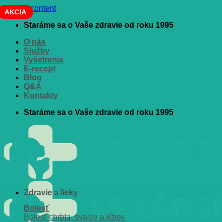
Skip to content
AKCIA
Staráme sa o Vaše zdravie od roku 1995
O nás
Služby
Vyšetrenia
E-recept
Blog
Q&A
Kontakty
Staráme sa o Vaše zdravie od roku 1995
Zdravie a lieky
Bolesť
Bolesť chrbta, svalov a kĺbov