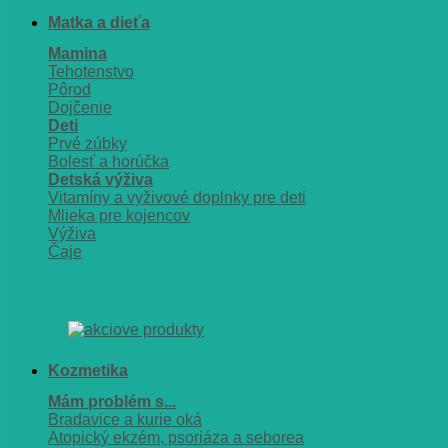
Matka a dieťa
Mamina
Tehotenstvo
Pôrod
Dojčenie
Deti
Prvé zúbky
Bolesť a horúčka
Detská výživa
Vitamíny a vyživové doplnky pre deti
Mlieka pre kojencov
Výživa
Čaje
Kozmetika
Mám problém s...
Bradavice a kurie oká
Atopický ekzém, psoriáza a seborea