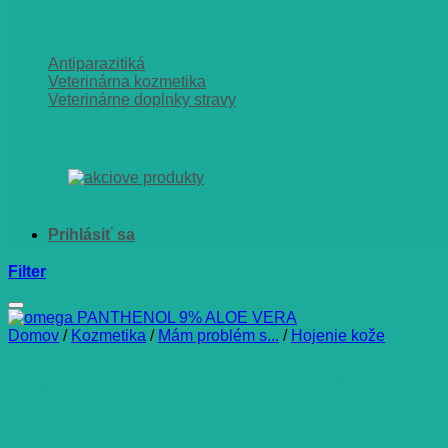
Antiparazitiká
Veterinárna kozmetika
Veterinárne doplnky stravy
Filter
Domov
/
Kozmetika
/
Mám problém s...
/
Hojenie kože
omega PANTHENOL 9% ALOE VE