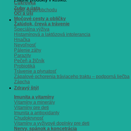
Cukrovka
Zuby a ústa
Vrátiť sa do obchodu
Oči a uši
Močové cesty a obličky
Žalúdok, črevá a trávenie
Špeciálna výživa
Histamínová a laktózová intolerancia
Hnačka
Nevoľnosť
Pálenie záhy
Parazity
Pečeň a žlčník
Probiotiká
Trávenie a plynatosť
Zápalové ochorenia tráviaceho traktu – podporná liečba
Zápcha
Zdravý štýl
Imunita a vitamíny
Vitamíny a minerály
Vitamíny pre deti
Imunita a antioxidanty
Chudokrvnosť
Vitamíny a vyživové doplnky pre deti
Nervy, spánok a koncetrácia