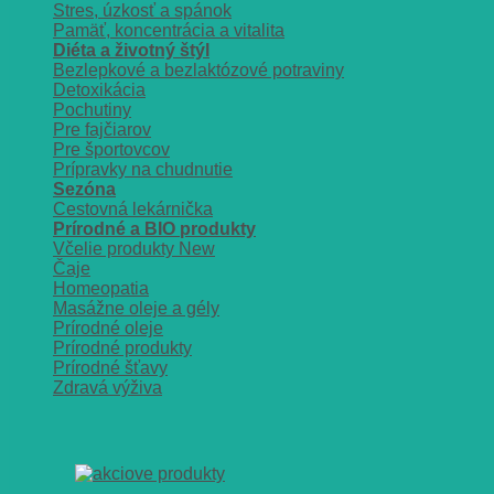
Stres, úzkosť a spánok
Pamäť, koncentrácia a vitalita
Diéta a životný štýl
Bezlepkové a bezlaktózové potraviny
Detoxikácia
Pochutiny
Pre fajčiarov
Pre športovcov
Prípravky na chudnutie
Sezóna
Cestovná lekárnička
Prírodné a BIO produkty
Včelie produkty
Čaje
Homeopatia
Masážne oleje a gély
Prírodné oleje
Prírodné produkty
Prírodné šťavy
Zdravá výživa