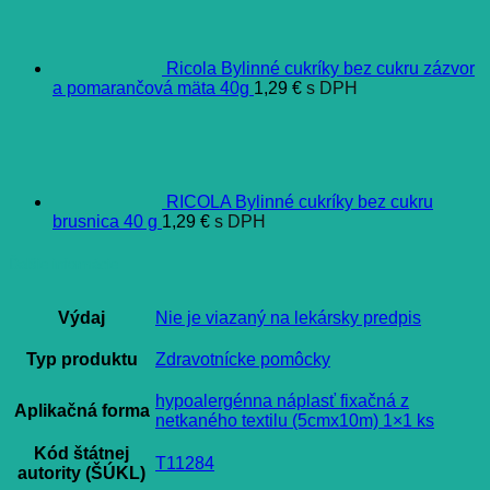
Ricola Bylinné cukríky bez cukru zázvor
a pomarančová mäta 40g
1,29
€
s DPH
RICOLA Bylinné cukríky bez cukru
brusnica 40 g
1,29
€
s DPH
Ďalšie informácie
Výdaj
Nie je viazaný na lekársky predpis
Typ produktu
Zdravotnícke pomôcky
hypoalergénna náplasť fixačná z
Aplikačná forma
netkaného textilu (5cmx10m) 1×1 ks
Kód štátnej
T11284
autority (ŠÚKL)