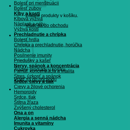
Bolesť pri menštruácii
Bolesť zubov
Kĺby a kosti
Žiadne produkty v košíku.
Kĺbová výživa
Náplasti a gély
Vrátiť sa do obchodu
Výživa kostí
Prechladnutie a chrípka
Košík
Bolesť hrdla
Chrípka a prechladnutie, horúčka
Nádcha
Posilnenie imunity
Priedušky a kašeľ
Nervy, spánok a koncentrácia
Žiadne produkty v košíku.
Pamät, koncentrácia a vitalita
Stres, úzkosť a spánok
Vrátiť sa do obchodu
Srdce, cievy a tlak
Cievy a žilové ochorenia
Hemoroidy
Srdce, tlak
Štítna žľaza
Zvýšený cholesterol
Ona a on
Alergia a senná nádcha
Imunita a vitamíny
Cukrovka