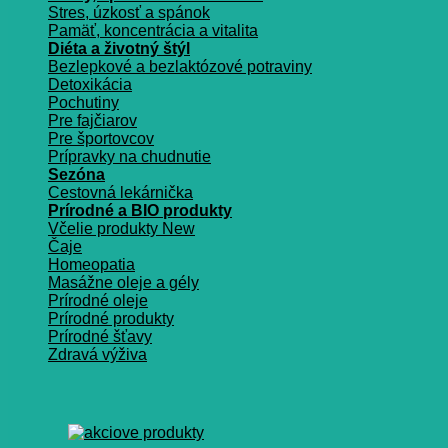
Stres, úzkosť a spánok
Pamäť, koncentrácia a vitalita
Diéta a životný štýl
Bezlepkové a bezlaktózové potraviny
Detoxikácia
Pochutiny
Pre fajčiarov
Pre športovcov
Prípravky na chudnutie
Sezóna
Cestovná lekárnička
Prírodné a BIO produkty
Včelie produkty
Čaje
Homeopatia
Masážne oleje a gély
Prírodné oleje
Prírodné produkty
Prírodné šťavy
Zdravá výživa