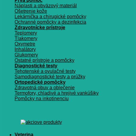
Prvá pomoc
Náplasti a obväzový materiál
Ošetrenie kože
Lekárnička a chirugické pomôcky
Ochranné pomôcky a dezinfekcia
Zdravotnícke prístroje
Teplomery
Tlakomery
Oxymetre
Inhalátory
Glukomery
Ostatné prístroje a pomôcky
Diagnostické testy
Tehotenské a ovulačné testy
Samodiagnostické testy a prúžky
Ortopedické pomôcky
Zdravotná obuv a oblečenie
Termofory, chladivé a hrejivé vankúšiky
Pomôcky na inkotinenciu
Veterina