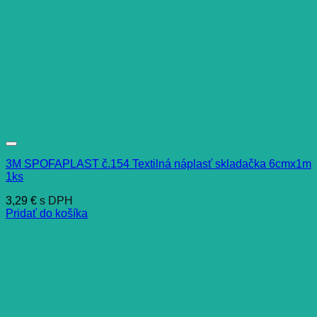
3M SPOFAPLAST č.154 Textilná náplasť skladačka 6cmx1m
1ks
3,29
€
s DPH
Pridať do košíka