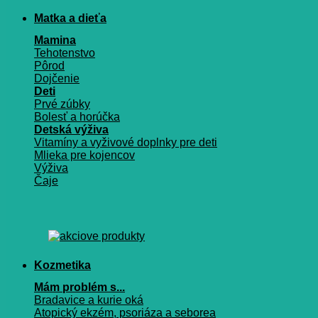
Matka a dieťa
Mamina
Tehotenstvo
Pôrod
Dojčenie
Deti
Prvé zúbky
Bolesť a horúčka
Detská výživa
Vitamíny a vyživové doplnky pre deti
Mlieka pre kojencov
Výživa
Čaje
Kozmetika
Mám problém s...
Bradavice a kurie oká
Atopický ekzém, psoriáza a seborea