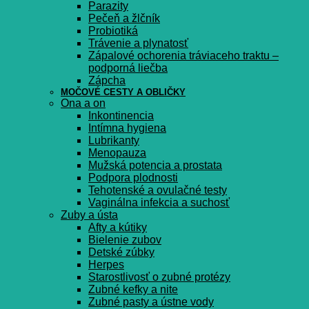
Parazity
Pečeň a žlčník
Probiotiká
Trávenie a plynatosť
Zápalové ochorenia tráviaceho traktu –
podporná liečba
Zápcha
MOČOVÉ CESTY A OBLIČKY
Ona a on
Inkontinencia
Intímna hygiena
Lubrikanty
Menopauza
Mužská potencia a prostata
Podpora plodnosti
Tehotenské a ovulačné testy
Vaginálna infekcia a suchosť
Zuby a ústa
Afty a kútiky
Bielenie zubov
Detské zúbky
Herpes
Starostlivosť o zubné protézy
Zubné kefky a nite
Zubné pasty a ústne vody