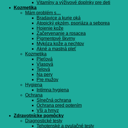
Vitamíny a výživové doplnky pre deti
Kozmetika
Mám problém s…
Bradavice a kurie oká
Atopický ekzém, psoriáza a seborea
Hojenie kože
Začervenanie a rosacea
Pigmentové škvrny
Mykóza kože a nechtov
Akné a mastná pleť
Kozmetika
Pleťová
Vlasová
Telová
Na pery
Pre mužov
Hygiena
Intímna hygiena
Ochrana
Slnečná ochrana
Ochrana pred potením
Vši a hmyz
Zdravotnícke pomôcky
Diagnostické testy
Tehotenské a ovulačné testy