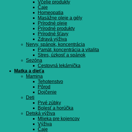
Včelie produkty
Čaje
Homeopatia
Masážne oleje a gély
Prírodné oleje
Prírodné produkty
Prírodné šťavy
Zdravá výživa
Nervy, spánok, koncentrácia
Pamät, koncentrácia a vitalita
Stres, úzkosť a spánok
Sezóna
Cestovná lekárnička
Matka a dieťa
Mamina
Tehotenstvo
Pôrod
Dojčenie
Deti
Prvé zúbky
Bolesť a horúčka
Detská výživa
Mlieka pre kojencov
Výživa
Čaje