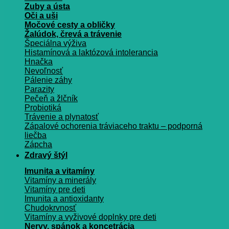
Zuby a ústa
Oči a uši
Močové cesty a obličky
Žalúdok, črevá a trávenie
Špeciálna výživa
Histamínová a laktózová intolerancia
Hnačka
Nevoľnosť
Pálenie záhy
Parazity
Pečeň a žlčník
Probiotiká
Trávenie a plynatosť
Zápalové ochorenia tráviaceho traktu – podporná
liečba
Zápcha
Zdravý štýl
Imunita a vitamíny
Vitamíny a minerály
Vitamíny pre deti
Imunita a antioxidanty
Chudokrvnosť
Vitamíny a vyživové doplnky pre deti
Nervy, spánok a koncetrácia