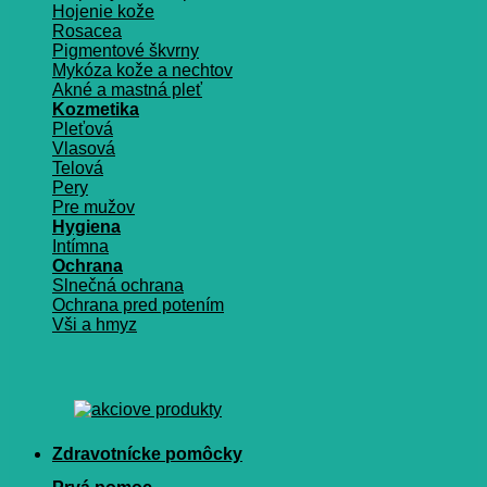
Hojenie kože
Rosacea
Pigmentové škvrny
Mykóza kože a nechtov
Akné a mastná pleť
Kozmetika
Pleťová
Vlasová
Telová
Pery
Pre mužov
Hygiena
Intímna
Ochrana
Slnečná ochrana
Ochrana pred potením
Vši a hmyz
Zdravotnícke pomôcky