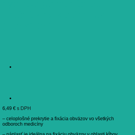
hypoalergénna náplasť
fixačná z netkaného textilu
(5cmx10m)
6,49
€
s DPH
– celoplošné prekrytie a fixácia obväzov vo všetkých
odboroch medicíny
– náplasť je ideálna na fixáciu obväzov v oblasti kĺbov,