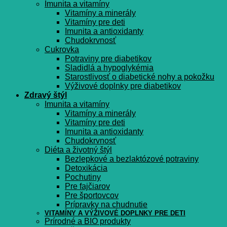
Imunita a vitamíny
Vitamíny a minerály
Vitamíny pre deti
Imunita a antioxidanty
Chudokrvnosť
Cukrovka
Potraviny pre diabetikov
Sladidlá a hypoglykémia
Starostlivosť o diabetické nohy a pokožku
Výživové doplnky pre diabetikov
Zdravý štýl
Imunita a vitamíny
Vitamíny a minerály
Vitamíny pre deti
Imunita a antioxidanty
Chudokrvnosť
Diéta a životný štýl
Bezlepkové a bezlaktózové potraviny
Detoxikácia
Pochutiny
Pre fajčiarov
Pre športovcov
Prípravky na chudnutie
VITAMÍNY A VÝŽIVOVÉ DOPLNKY PRE DETI
Prírodné a BIO produkty