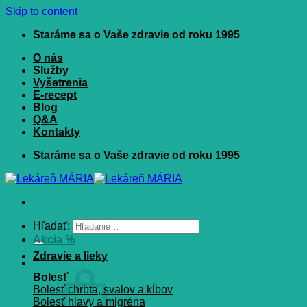
Skip to content
Staráme sa o Vaše zdravie od roku 1995
O nás
Služby
Vyšetrenia
E-recept
Blog
Q&A
Kontakty
Staráme sa o Vaše zdravie od roku 1995
Hľadať:
Akcia %
Zdravie a lieky
Bolesť
Bolesť chrbta, svalov a kĺbov
Bolesť hlavy a migréna