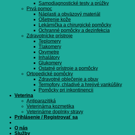
Samodiagnostické testy a prúžky
Prvá pomoc
Náplasti a obväzový materiál
Ošetrenie kože
Lekárnička a chirurgické pomôcky
Ochranné pomôcky a dezinfekcia
Zdravotnícke prístroje
Teplomery
Tlakomery
Oxymetre
Inhalátory
Glukomery
Ostatné prístroje a pomôcky
Ortopedické pomôcky
Zdravotné oblečenie a obuv
Termofory, chladivé a hrejivé vankúšiky
Pomôcky pri inkontinencii
Veterina
Antiparazitiká
Veterinárna kozmetika
Veterinárne doplnky stravy
Prihlásenie / Registrovať sa
O nás
Služby