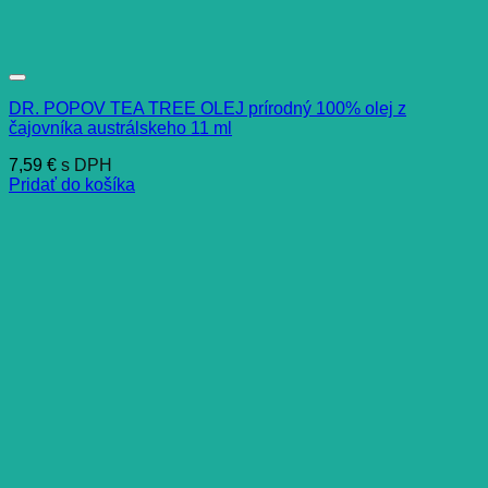
DR. POPOV TEA TREE OLEJ prírodný 100% olej z
čajovníka austrálskeho 11 ml
7,59
€
s DPH
Pridať do košíka