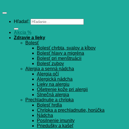
Hľadať:
Akcia %
Zdravie a lieky
Bolesť
Bolesť chrbta, svalov a kĺbov
Bolesť hlavy a migréna
Bolesť pri menštruácii
Bolesť zubov
Alergia a senná nádcha
Alergia očí
Alergická nádcha
Lieky na alergiu
Ošetrenie kože pri alergii
Slnečná alergia
Prechladnutie a chrípka
Bolesť hrdla
Chrípka a prechladnutie, horúčka
Nádcha
Posilnenie imunity
Priedušky a kašeľ