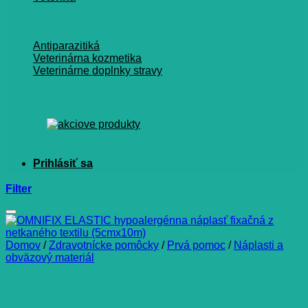
Antiparazitiká
Veterinárna kozmetika
Veterinárne doplnky stravy
Filter
Domov
/
Zdravotnícke pomôcky
/
Prvá pomoc
/
Náplasti a
obväzový materiál
OMNIFIX ELASTIC