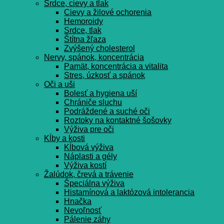
Srdce, cievy a tlak
Cievy a žilové ochorenia
Hemoroidy
Srdce, tlak
Štítna žľaza
Zvýšený cholesterol
Nervy, spánok, koncentrácia
Pamät, koncentrácia a vitalita
Stres, úzkosť a spánok
Oči a uši
Bolesť a hygiena uší
Chrániče sluchu
Podráždené a suché oči
Roztoky na kontaktné šošovky
Výživa pre oči
Kĺby a kosti
Kĺbová výživa
Náplasti a gély
Výživa kostí
Žalúdok, črevá a trávenie
Špeciálna výživa
Histamínová a laktózová intolerancia
Hnačka
Nevoľnosť
Pálenie záhy