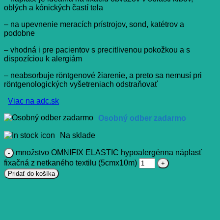
oblých a kónických častí tela
– na upevnenie meracích prístrojov, sond, katétrov a
podobne
– vhodná i pre pacientov s precitlivenou pokožkou a s
dispozíciou k alergiám
– neabsorbuje röntgenové žiarenie, a preto sa nemusí pri
röntgenologických vyšetreniach odstraňovať
Viac na adc.sk
Osobný odber zadarmo
Na sklade
množstvo OMNIFIX ELASTIC hypoalergénna náplasť
fixačná z netkaného textilu (5cmx10m)
Pridať do košíka