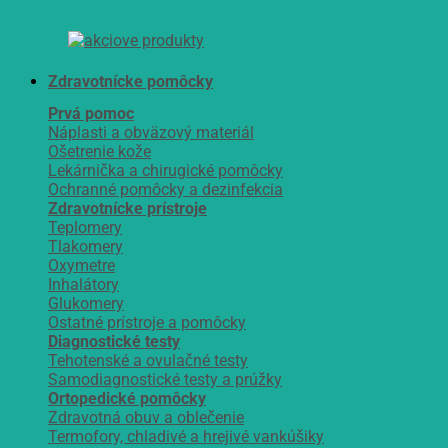
Zdravotnícke pomôcky
Prvá pomoc
Náplasti a obväzový materiál
Ošetrenie kože
Lekárnička a chirugické pomôcky
Ochranné pomôcky a dezinfekcia
Zdravotnícke prístroje
Teplomery
Tlakomery
Oxymetre
Inhalátory
Glukomery
Ostatné prístroje a pomôcky
Diagnostické testy
Tehotenské a ovulačné testy
Samodiagnostické testy a prúžky
Ortopedické pomôcky
Zdravotná obuv a oblečenie
Termofory, chladivé a hrejivé vankúšiky