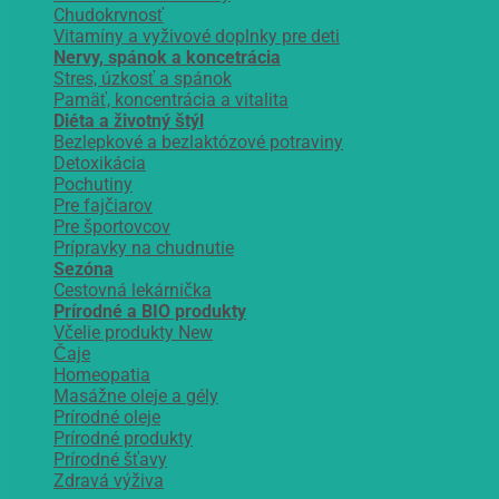
Chudokrvnosť
Vitamíny a vyživové doplnky pre deti
Nervy, spánok a koncetrácia
Stres, úzkosť a spánok
Pamäť, koncentrácia a vitalita
Diéta a životný štýl
Bezlepkové a bezlaktózové potraviny
Detoxikácia
Pochutiny
Pre fajčiarov
Pre športovcov
Prípravky na chudnutie
Sezóna
Cestovná lekárnička
Prírodné a BIO produkty
Včelie produkty
Čaje
Homeopatia
Masážne oleje a gély
Prírodné oleje
Prírodné produkty
Prírodné šťavy
Zdravá výživa