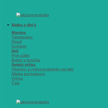
Matka a dieťa
Mamina
Tehotenstvo
Pôrod
Dojčenie
Deti
Prvé zúbky
Bolesť a horúčka
Detská výživa
Vitamíny a vyživové doplnky pre deti
Mlieka pre kojencov
Výživa
Čaje