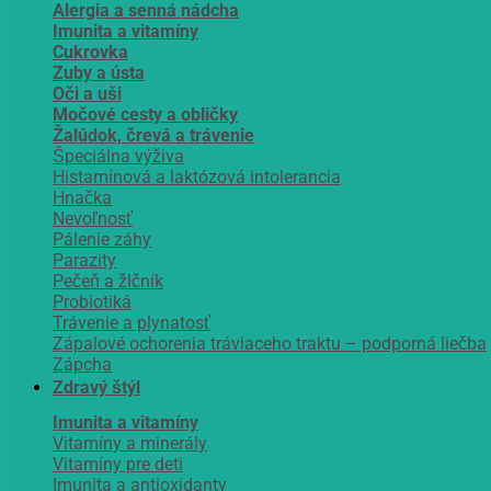
Alergia a senná nádcha
Imunita a vitamíny
Cukrovka
Zuby a ústa
Oči a uši
Močové cesty a obličky
Žalúdok, črevá a trávenie
Špeciálna výživa
Histamínová a laktózová intolerancia
Hnačka
Nevoľnosť
Pálenie záhy
Parazity
Pečeň a žlčník
Probiotiká
Trávenie a plynatosť
Zápalové ochorenia tráviaceho traktu – podporná liečba
Zápcha
Zdravý štýl
Imunita a vitamíny
Vitamíny a minerály
Vitamíny pre deti
Imunita a antioxidanty