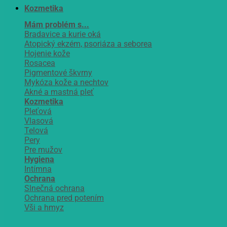
Kozmetika
Mám problém s...
Bradavice a kurie oká
Atopický ekzém, psoriáza a seborea
Hojenie kože
Rosacea
Pigmentové škvrny
Mykóza kože a nechtov
Akné a mastná pleť
Kozmetika
Pleťová
Vlasová
Telová
Pery
Pre mužov
Hygiena
Intímna
Ochrana
Slnečná ochrana
Ochrana pred potením
Vši a hmyz