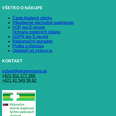
VŠETKO O NÁKUPE
Často kladené otázky
Všeobecné obchodné podmienky
VOP pre E-recept
Ochrana osobných údajov
GDPR pre E-recept
Reklamačný poriadok
Platba a doprava
Odstúpiť od zmluvy tu
KONTAKT
eshop@lekarenmaria.sk
+421 911 177 266
+421 41 549 36 62