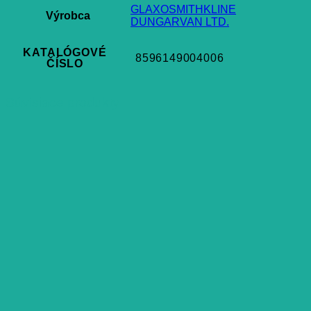
GLAXOSMITHKLINE
Výrobca
DUNGARVAN LTD.
KATALÓGOVÉ
8596149004006
ČÍSLO
Súvisiace produkty