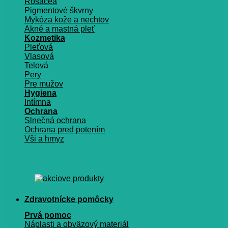
Rosacea
Pigmentové škvrny
Mykóza kože a nechtov
Akné a mastná pleť
Kozmetika
Pleťová
Vlasová
Telová
Pery
Pre mužov
Hygiena
Intímna
Ochrana
Slnečná ochrana
Ochrana pred potením
Vši a hmyz
Zdravotnícke pomôcky
Prvá pomoc
Náplasti a obväzový materiál