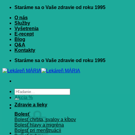
Skip
Staráme sa o Vaše zdravie od roku 1995
to
O nás
content
Služby
Vyšetrenia
E-recept
Blog
Q&A
Kontakty
Staráme sa o Vaše zdravie od roku 1995
Hľadať:
Akcia %
Zdravie a lieky
Bolesť
Bolesť chrbta, svalov a kĺbov
Bolesť hlavy a migréna
Bolesť pri menštruácii