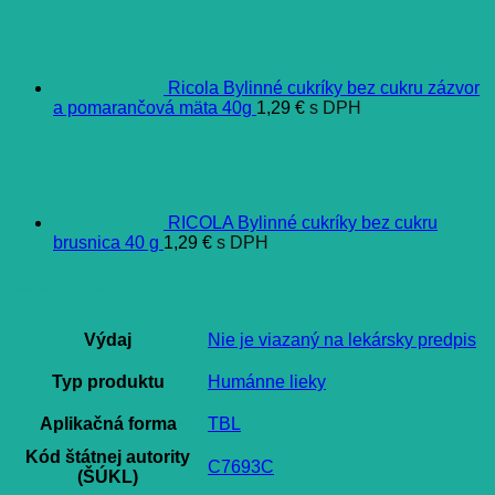
Ricola Bylinné cukríky bez cukru zázvor
a pomarančová mäta 40g
1,29
€
s DPH
RICOLA Bylinné cukríky bez cukru
brusnica 40 g
1,29
€
s DPH
Ďalšie informácie
Výdaj
Nie je viazaný na lekársky predpis
Typ produktu
Humánne lieky
Aplikačná forma
TBL
Kód štátnej autority
C7693C
(ŠÚKL)