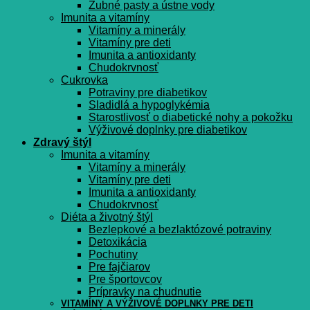
Zubné pasty a ústne vody
Imunita a vitamíny
Vitamíny a minerály
Vitamíny pre deti
Imunita a antioxidanty
Chudokrvnosť
Cukrovka
Potraviny pre diabetikov
Sladidlá a hypoglykémia
Starostlivosť o diabetické nohy a pokožku
Výživové doplnky pre diabetikov
Zdravý štýl
Imunita a vitamíny
Vitamíny a minerály
Vitamíny pre deti
Imunita a antioxidanty
Chudokrvnosť
Diéta a životný štýl
Bezlepkové a bezlaktózové potraviny
Detoxikácia
Pochutiny
Pre fajčiarov
Pre športovcov
Prípravky na chudnutie
VITAMÍNY A VÝŽIVOVÉ DOPLNKY PRE DETI