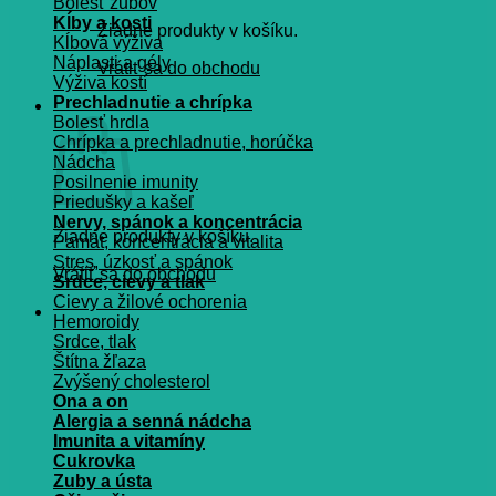
Bolesť zubov
Kĺby a kosti
Žiadne produkty v košíku.
Kĺbová výživa
Náplasti a gély
Vrátiť sa do obchodu
Výživa kostí
Prechladnutie a chrípka
Košík
Bolesť hrdla
Chrípka a prechladnutie, horúčka
Nádcha
Posilnenie imunity
Priedušky a kašeľ
Nervy, spánok a koncentrácia
Žiadne produkty v košíku.
Pamät, koncentrácia a vitalita
Stres, úzkosť a spánok
Vrátiť sa do obchodu
Srdce, cievy a tlak
Cievy a žilové ochorenia
Hemoroidy
Srdce, tlak
Štítna žľaza
Zvýšený cholesterol
Ona a on
Alergia a senná nádcha
Imunita a vitamíny
Cukrovka
Zuby a ústa