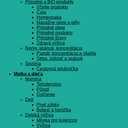
Prírodné a BIO produkty
Včelie produkty
Čaje
Homeopatia
Masážne oleje a gély
Prírodné oleje
Prírodné produkty
Prírodné šťavy
Zdravá výživa
Nervy, spánok, koncentrácia
Pamät, koncentrácia a vitalita
Stres, úzkosť a spánok
Sezóna
Cestovná lekárnička
Matka a dieťa
Mamina
Tehotenstvo
Pôrod
Dojčenie
Deti
Prvé zúbky
Bolesť a horúčka
Detská výživa
Mlieka pre kojencov
Výživa