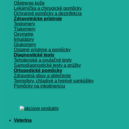
Ošetrenie kože
Lekárnička a chirugické pomôcky
Ochranné pomôcky a dezinfekcia
Zdravotnícke prístroje
Teplomery
Tlakomery
Oxymetre
Inhalátory
Glukomery
Ostatné prístroje a pomôcky
Diagnostické testy
Tehotenské a ovulačné testy
Samodiagnostické testy a prúžky
Ortopedické pomôcky
Zdravotná obuv a oblečenie
Termofory, chladivé a hrejivé vankúšiky
Pomôcky na inkotinenciu
Veterina