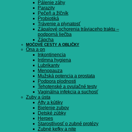
Pálenie záhy
Parazity
Pečeň a žlčník
Probiotiká
Trávenie a plynatosť
Zápalové ochorenia tráviaceho traktu –
podporná liečba
Zápcha
MOČOVÉ CESTY A OBLIČKY
Ona a on
Inkontinencia
Intímna hygiena
Lubrikanty
Menopauza
Mužská potencia a prostata
Podpora plodnosti
Tehotenské a ovulačné testy
Vaginálna infekcia a suchosť
Zuby a ústa
Afty a kútiky
Bielenie zubov
Detské zúbky
Herpes
Starostlivosť o zubné protézy
Zubné kefky a nite