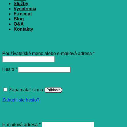
Služby
Vyšetrenia
E-recept
Blog
Q&A
Kontakty
Prihlásenie
Povinné
Používateľské meno alebo e-mailová adresa
*
Povinné
Heslo
*
Zapamätať si ma
Prihlásiť
Zabudli ste heslo?
Registrovať sa
Povinné
E-mailová adresa
*