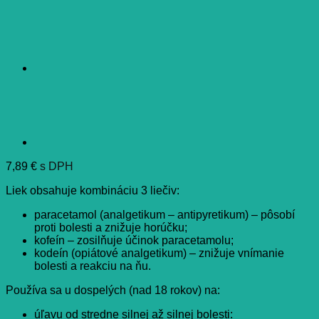
7,89
€
s DPH
Liek obsahuje kombináciu 3 liečiv:
paracetamol (analgetikum – antipyretikum) – pôsobí
proti bolesti a znižuje horúčku;
kofeín – zosilňuje účinok paracetamolu;
kodeín (opiátové analgetikum) – znižuje vnímanie
bolesti a reakciu na ňu.
Používa sa u dospelých (nad 18 rokov) na:
úľavu od stredne silnej až silnej bolesti: