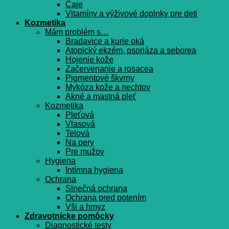
Čaje
Vitamíny a výživové doplnky pre deti
Kozmetika
Mám problém s…
Bradavice a kurie oká
Atopický ekzém, psoriáza a seborea
Hojenie kože
Začervenanie a rosacea
Pigmentové škvrny
Mykóza kože a nechtov
Akné a mastná pleť
Kozmetika
Pleťová
Vlasová
Telová
Na pery
Pre mužov
Hygiena
Intímna hygiena
Ochrana
Slnečná ochrana
Ochrana pred potením
Vši a hmyz
Zdravotnícke pomôcky
Diagnostické testy