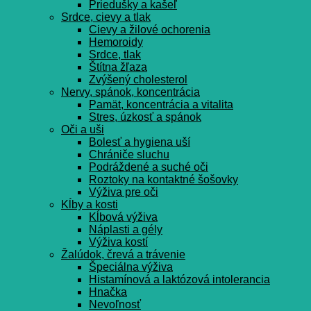
Priedušky a kašeľ
Srdce, cievy a tlak
Cievy a žilové ochorenia
Hemoroidy
Srdce, tlak
Štítna žľaza
Zvýšený cholesterol
Nervy, spánok, koncentrácia
Pamät, koncentrácia a vitalita
Stres, úzkosť a spánok
Oči a uši
Bolesť a hygiena uší
Chrániče sluchu
Podráždené a suché oči
Roztoky na kontaktné šošovky
Výživa pre oči
Kĺby a kosti
Kĺbová výživa
Náplasti a gély
Výživa kostí
Žalúdok, črevá a trávenie
Špeciálna výživa
Histamínová a laktózová intolerancia
Hnačka
Nevoľnosť