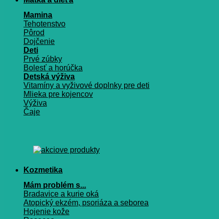
Mamina
Tehotenstvo
Pôrod
Dojčenie
Deti
Prvé zúbky
Bolesť a horúčka
Detská výživa
Vitamíny a vyživové doplnky pre deti
Mlieka pre kojencov
Výživa
Čaje
Kozmetika
Mám problém s...
Bradavice a kurie oká
Atopický ekzém, psoriáza a seborea
Hojenie kože