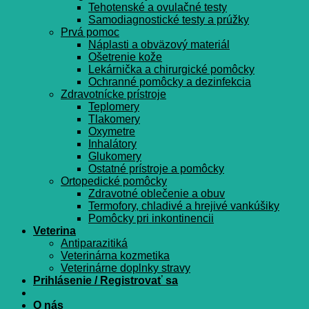
Tehotenské a ovulačné testy
Samodiagnostické testy a prúžky
Prvá pomoc
Náplasti a obväzový materiál
Ošetrenie kože
Lekárnička a chirurgické pomôcky
Ochranné pomôcky a dezinfekcia
Zdravotnícke prístroje
Teplomery
Tlakomery
Oxymetre
Inhalátory
Glukomery
Ostatné prístroje a pomôcky
Ortopedické pomôcky
Zdravotné oblečenie a obuv
Termofory, chladivé a hrejivé vankúšiky
Pomôcky pri inkontinencii
Veterina
Antiparazitiká
Veterinárna kozmetika
Veterinárne doplnky stravy
Prihlásenie / Registrovať sa
O nás