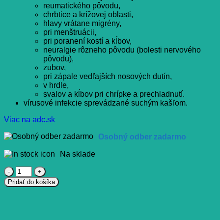
reumatického pôvodu,
chrbtice a krížovej oblasti,
hlavy vrátane migrény,
pri menštruácii,
pri poranení kostí a kĺbov,
neuralgie rôzneho pôvodu (bolesti nervového
pôvodu),
zubov,
pri zápale vedľajších nosových dutín,
v hrdle,
svalov a kĺbov pri chrípke a prechladnutí.
vírusové infekcie sprevádzané suchým kašľom.
Viac na adc.sk
Osobný odber zadarmo
Na sklade
množstvo
PANADOL
Pridať do košíka
Ultra
rapide
pri
silnej