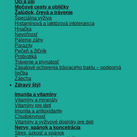
Oči a uši
Močové cesty a obličky
Žalúdok, črevá a trávenie
Špeciálna výživa
Histamínová a laktózová intolerancia
Hnačka
Nevoľnosť
Pálenie záhy
Parazity
Pečeň a žlčník
Probiotiká
Trávenie a plynatosť
Zápalové ochorenia tráviaceho traktu – podporná
liečba
Zápcha
Zdravý štýl
Imunita a vitamíny
Vitamíny a minerály
Vitamíny pre deti
Imunita a antioxidanty
Chudokrvnosť
Vitamíny a vyživové doplnky pre deti
Nervy, spánok a koncetrácia
Stres, úzkosť a spánok