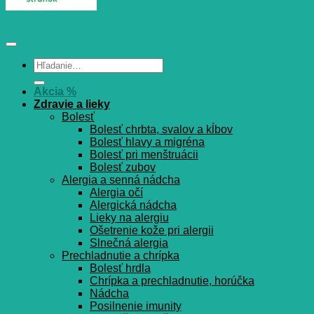
Hľadať:
Akcia %
Zdravie a lieky
Bolesť
Bolesť chrbta, svalov a kĺbov
Bolesť hlavy a migréna
Bolesť pri menštruácii
Bolesť zubov
Alergia a senná nádcha
Alergia očí
Alergická nádcha
Lieky na alergiu
Ošetrenie kože pri alergii
Slnečná alergia
Prechladnutie a chrípka
Bolesť hrdla
Chrípka a prechladnutie, horúčka
Nádcha
Posilnenie imunity