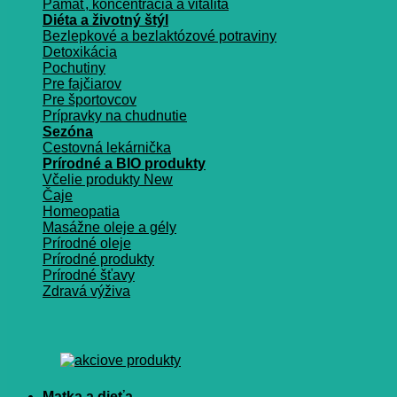
Pamäť, koncentrácia a vitalita
Diéta a životný štýl
Bezlepkové a bezlaktózové potraviny
Detoxikácia
Pochutiny
Pre fajčiarov
Pre športovcov
Prípravky na chudnutie
Sezóna
Cestovná lekárnička
Prírodné a BIO produkty
Včelie produkty
Čaje
Homeopatia
Masážne oleje a gély
Prírodné oleje
Prírodné produkty
Prírodné šťavy
Zdravá výživa
Matka a dieťa