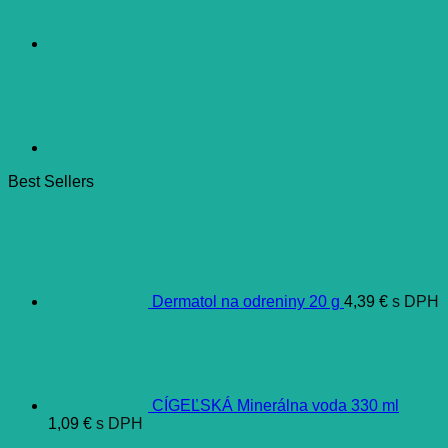
bolesti
12
tabliet
Best Sellers
Dermatol na odreniny 20 g
4,39
€
s DPH
CÍGEĽSKÁ Minerálna voda 330 ml
1,09
€
s DPH