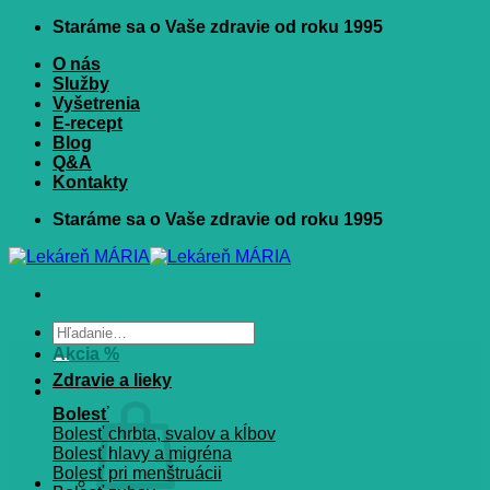
Skip
Staráme sa o Vaše zdravie od roku 1995
to
O nás
content
Služby
Vyšetrenia
E-recept
Blog
Q&A
Kontakty
Staráme sa o Vaše zdravie od roku 1995
Hľadať:
Akcia %
Zdravie a lieky
Bolesť
Bolesť chrbta, svalov a kĺbov
Bolesť hlavy a migréna
Bolesť pri menštruácii