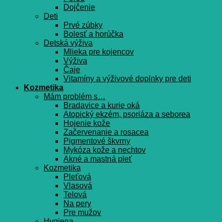
Dojčenie
Deti
Prvé zúbky
Bolesť a horúčka
Detská výživa
Mlieka pre kojencov
Výživa
Čaje
Vitamíny a výživové doplnky pre deti
Kozmetika
Mám problém s…
Bradavice a kurie oká
Atopický ekzém, psoriáza a seborea
Hojenie kože
Začervenanie a rosacea
Pigmentové škvrny
Mykóza kože a nechtov
Akné a mastná pleť
Kozmetika
Pleťová
Vlasová
Telová
Na pery
Pre mužov
Hygiena