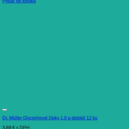
Pridať do košíka
Dr. Müller Glycerínové čípky 1,0 g detské 12 ks
3,69
€
s DPH