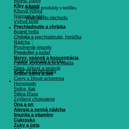
Bolesť zubov
Kĺby a kosti
Žiadne produkty v košíku.
Kĺbová výživa
Náplasti a gély
Vrátiť sa do obchodu
Výživa kostí
Prechladnutie a chrípka
Košík
Bolesť hrdla
Chrípka a prechladnutie, horúčka
Nádcha
Posilnenie imunity
Priedušky a kašeľ
Nervy, spánok a koncentrácia
Žiadne produkty v košíku.
Pamät, koncentrácia a vitalita
Stres, úzkosť a spánok
Vrátiť sa do obchodu
Srdce, cievy a tlak
Cievy a žilové ochorenia
Hemoroidy
Srdce, tlak
Štítna žľaza
Zvýšený cholesterol
Ona a on
Alergia a senná nádcha
Imunita a vitamíny
Cukrovka
Zuby a ústa