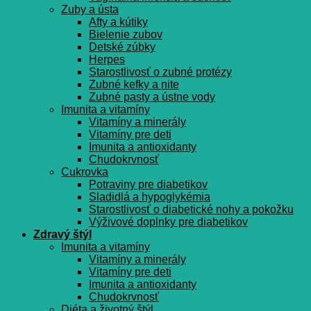
Zuby a ústa
Afty a kútiky
Bielenie zubov
Detské zúbky
Herpes
Starostlivosť o zubné protézy
Zubné kefky a nite
Zubné pasty a ústne vody
Imunita a vitamíny
Vitamíny a minerály
Vitamíny pre deti
Imunita a antioxidanty
Chudokrvnosť
Cukrovka
Potraviny pre diabetikov
Sladidlá a hypoglykémia
Starostlivosť o diabetické nohy a pokožku
Výživové doplnky pre diabetikov
Zdravý štýl
Imunita a vitamíny
Vitamíny a minerály
Vitamíny pre deti
Imunita a antioxidanty
Chudokrvnosť
Diéta a životný štýl