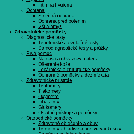
Intímna hygiena
Ochrana
Slnečná ochrana
Ochrana pred potením
Vši a hmyz
Zdravotnícke pomôcky
Diagnostické testy
Tehotenské a ovulačné testy
Samodiagnostické testy a prúžky
Prvá pomoc
Náplasti a obväzový materiál
Ošetrenie kože
Lekárnička a chirurgické pomôcky
Ochranné pomôcky a dezinfekcia
Zdravotnícke prístroje
Teplomery
Tlakomery
Oxymetre
Inhalátory
Glukomery
Ostatné prístroje a pomôcky
Ortopedické pomôcky
Zdravotné oblečenie a obuv
Termofory, chladivé a hrejivé vankúšiky