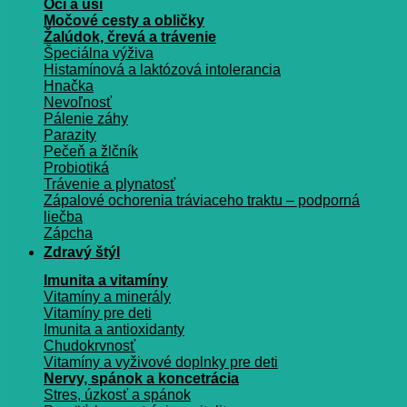
Oči a uši
Močové cesty a obličky
Žalúdok, črevá a trávenie
Špeciálna výživa
Histamínová a laktózová intolerancia
Hnačka
Nevoľnosť
Pálenie záhy
Parazity
Pečeň a žlčník
Probiotiká
Trávenie a plynatosť
Zápalové ochorenia tráviaceho traktu – podporná
liečba
Zápcha
Zdravý štýl
Imunita a vitamíny
Vitamíny a minerály
Vitamíny pre deti
Imunita a antioxidanty
Chudokrvnosť
Vitamíny a vyživové doplnky pre deti
Nervy, spánok a koncetrácia
Stres, úzkosť a spánok