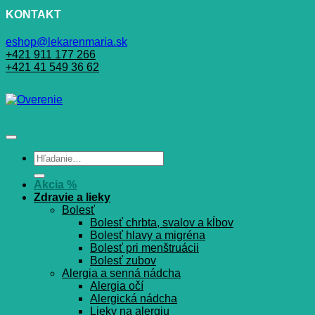
KONTAKT
eshop@lekarenmaria.sk
+421 911 177 266
+421 41 549 36 62
Hľadať:
Akcia %
Zdravie a lieky
Bolesť
Bolesť chrbta, svalov a kĺbov
Bolesť hlavy a migréna
Bolesť pri menštruácii
Bolesť zubov
Alergia a senná nádcha
Alergia očí
Alergická nádcha
Lieky na alergiu