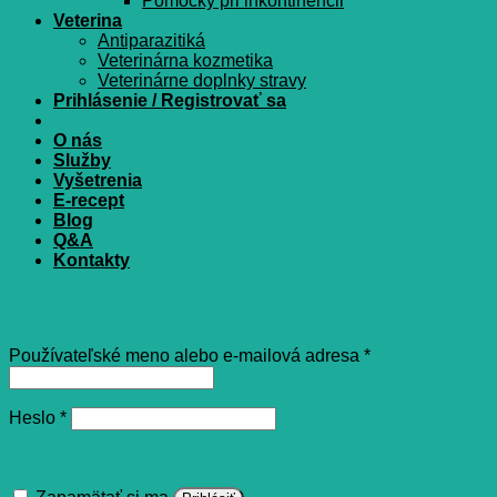
Pomôcky pri inkontinencii
Veterina
Antiparazitiká
Veterinárna kozmetika
Veterinárne doplnky stravy
Prihlásenie / Registrovať sa
O nás
Služby
Vyšetrenia
E-recept
Blog
Q&A
Kontakty
Prihlásenie
Povinné
Používateľské meno alebo e-mailová adresa
*
Povinné
Heslo
*