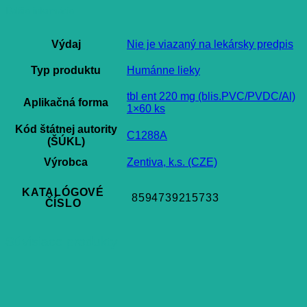
Ďalšie informácie
Výdaj
Nie je viazaný na lekársky predpis
Typ produktu
Humánne lieky
tbl ent 220 mg (blis.PVC/PVDC/Al)
Aplikačná forma
1×60 ks
Kód štátnej autority
C1288A
(ŠÚKL)
Výrobca
Zentiva, k.s. (CZE)
KATALÓGOVÉ
8594739215733
ČÍSLO
Súvisiace produkty