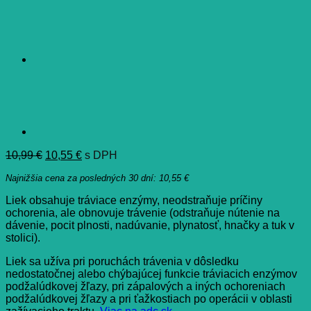
Pôvodná
Aktuálna
10,99
€
10,55
€
s DPH
cena
cena
Najnižšia cena za posledných 30 dní:
10,55
€
bola:
je:
10,99 €.
10,55 €.
Liek obsahuje tráviace enzýmy, neodstraňuje príčiny
ochorenia, ale obnovuje trávenie (odstraňuje nútenie na
dávenie, pocit plnosti, nadúvanie, plynatosť, hnačky a tuk v
stolici).
Liek sa užíva pri poruchách trávenia v dôsledku
nedostatočnej alebo chýbajúcej funkcie tráviacich enzýmov
podžalúdkovej žľazy, pri zápalových a iných ochoreniach
podžalúdkovej žľazy a pri ťažkostiach po operácii v oblasti