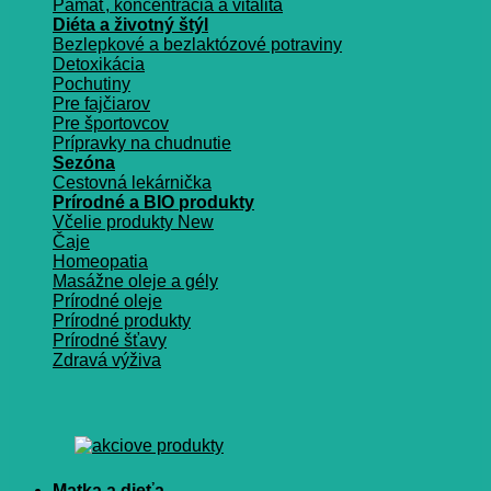
Pamäť, koncentrácia a vitalita
Diéta a životný štýl
Bezlepkové a bezlaktózové potraviny
Detoxikácia
Pochutiny
Pre fajčiarov
Pre športovcov
Prípravky na chudnutie
Sezóna
Cestovná lekárnička
Prírodné a BIO produkty
Včelie produkty
Čaje
Homeopatia
Masážne oleje a gély
Prírodné oleje
Prírodné produkty
Prírodné šťavy
Zdravá výživa
Matka a dieťa