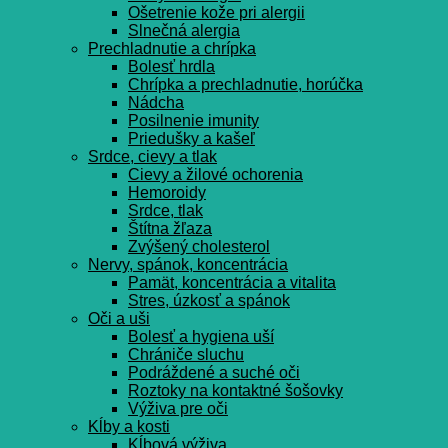
Ošetrenie kože pri alergii
Slnečná alergia
Prechladnutie a chrípka
Bolesť hrdla
Chrípka a prechladnutie, horúčka
Nádcha
Posilnenie imunity
Priedušky a kašeľ
Srdce, cievy a tlak
Cievy a žilové ochorenia
Hemoroidy
Srdce, tlak
Štítna žľaza
Zvýšený cholesterol
Nervy, spánok, koncentrácia
Pamät, koncentrácia a vitalita
Stres, úzkosť a spánok
Oči a uši
Bolesť a hygiena uší
Chrániče sluchu
Podráždené a suché oči
Roztoky na kontaktné šošovky
Výživa pre oči
Kĺby a kosti
Kĺbová výživa