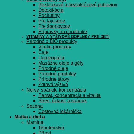
Bezlepkové a bezlaktózové potraviny
Detoxikácia
Pochutiny
Pre fajčiarov
Pre športovcov
Prípravky na chudnutie
VITAMÍNY A VÝŽIVOVÉ DOPLNKY PRE DETI
Prírodné a BIO produkty
Včelie produkty
Čaje
Homeopatia
Masážne oleje a gély
Prírodné oleje
Prírodné produkty
Prírodné šťavy
Zdravá výživa
Nervy, spánok, koncentrácia
Pamät, koncentrácia a vitalita
Stres, úzkosť a spánok
Sezóna
Cestovná lekárnička
Matka a dieťa
Mamina
Tehotenstvo
Pôrod