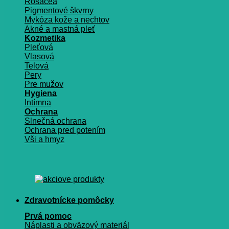
Rosacea
Pigmentové škvrny
Mykóza kože a nechtov
Akné a mastná pleť
Kozmetika
Pleťová
Vlasová
Telová
Pery
Pre mužov
Hygiena
Intímna
Ochrana
Slnečná ochrana
Ochrana pred potením
Vši a hmyz
Zdravotnícke pomôcky
Prvá pomoc
Náplasti a obväzový materiál