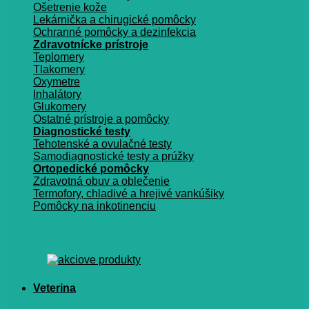
Ošetrenie kože
Lekárnička a chirugické pomôcky
Ochranné pomôcky a dezinfekcia
Zdravotnícke prístroje
Teplomery
Tlakomery
Oxymetre
Inhalátory
Glukomery
Ostatné prístroje a pomôcky
Diagnostické testy
Tehotenské a ovulačné testy
Samodiagnostické testy a prúžky
Ortopedické pomôcky
Zdravotná obuv a oblečenie
Termofory, chladivé a hrejivé vankúšiky
Pomôcky na inkotinenciu
Veterina