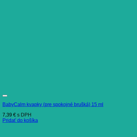
BabyCalm kvapky (pre spokojné brušká) 15 ml
7,39
€
s DPH
Pridať do košíka