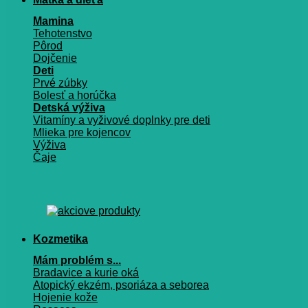
Mamina
Tehotenstvo
Pôrod
Dojčenie
Deti
Prvé zúbky
Bolesť a horúčka
Detská výživa
Vitamíny a vyživové doplnky pre deti
Mlieka pre kojencov
Výživa
Čaje
Kozmetika
Mám problém s...
Bradavice a kurie oká
Atopický ekzém, psoriáza a seborea
Hojenie kože