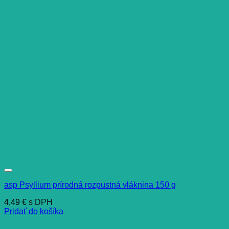
asp Psyllium prírodná rozpustná vláknina 150 g
4,49
€
s DPH
Pridať do košíka