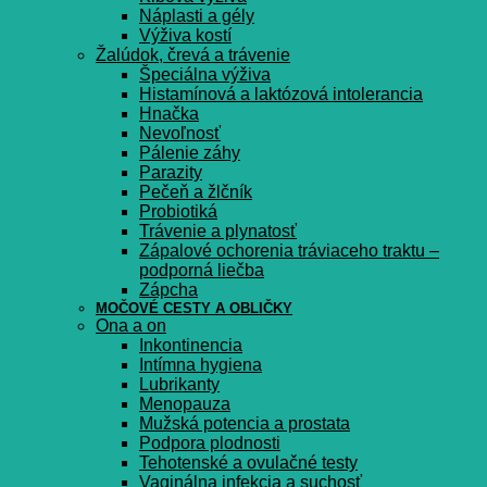
Náplasti a gély
Výživa kostí
Žalúdok, črevá a trávenie
Špeciálna výživa
Histamínová a laktózová intolerancia
Hnačka
Nevoľnosť
Pálenie záhy
Parazity
Pečeň a žlčník
Probiotiká
Trávenie a plynatosť
Zápalové ochorenia tráviaceho traktu –
podporná liečba
Zápcha
MOČOVÉ CESTY A OBLIČKY
Ona a on
Inkontinencia
Intímna hygiena
Lubrikanty
Menopauza
Mužská potencia a prostata
Podpora plodnosti
Tehotenské a ovulačné testy
Vaginálna infekcia a suchosť