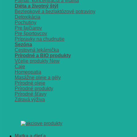
Pamäť, koncentrácia a vitalita
Diéta a životný štýl
Bezlepkové a bezlaktózové potraviny
Detoxikácia
Pochutiny
Pre fajčiarov
Pre športovcov
Prípravky na chudnutie
Sezóna
Cestovná lekárnička
Prírodné a BIO produkty
Včelie produkty
Čaje
Homeopatia
Masážne oleje a gély
Prírodné oleje
Prírodné produkty
Prírodné šťavy
Zdravá výživa
Matka a dieťa