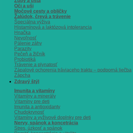
Zuby a ústa
Oči a uši
Močové cesty a obličky
Žalúdok, črevá a trávenie
Špeciálna výživa
Histamínová a laktózová intolerancia
Hnačka
Nevoľnosť
Pálenie záhy
Parazity
Pečeň a žlčník
Probiotiká
Trávenie a plynatosť
Zápalové ochorenia tráviaceho traktu – podporná liečba
Zápcha
Zdravý štýl
Imunita a vitamíny
Vitamíny a minerály
Vitamíny pre deti
Imunita a antioxidanty
Chudokrvnosť
Vitamíny a vyživové doplnky pre deti
Nervy, spánok a koncetrácia
Stres, úzkosť a spánok