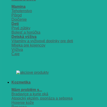
Mamina
Tehotenstvo
Pôrod
Dojčenie
Deti
Prvé zúbky
Bolesť a horúčka
Detská výživa
Vitamíny a vyživové doplnky pre deti
Mlieka pre kojencov
Výživa
Čaje
Kozmetika
Mám problém s...
Bradavice a kurie oká
Atopický ekzém, psoriáza a seborea
Hojenie kože
Rosacea