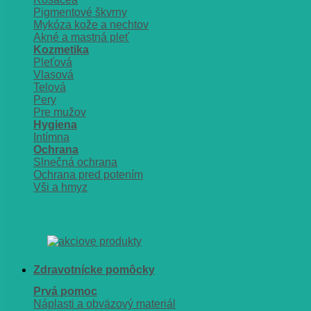
Pigmentové škvrny
Mykóza kože a nechtov
Akné a mastná pleť
Kozmetika
Pleťová
Vlasová
Telová
Pery
Pre mužov
Hygiena
Intímna
Ochrana
Slnečná ochrana
Ochrana pred potením
Vši a hmyz
Zdravotnícke pomôcky
Prvá pomoc
Náplasti a obväzový materiál