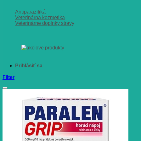
Antiparazitiká
Veterinárna kozmetika
Veterinárne doplnky stravy
Filter