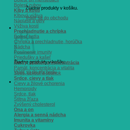
Bolesť zubov
Žiadne produkty v košíku.
Kĺby a kosti
Kĺbová výživa
Vrátiť sa do obchodu
Náplasti a gély
Výživa kostí
Košík
Prechladnutie a chrípka
Bolesť hrdla
Chrípka a prechladnutie, horúčka
Nádcha
Posilnenie imunity
Priedušky a kašeľ
Žiadne produkty v košíku.
Nervy, spánok a koncentrácia
Pamät, koncentrácia a vitalita
Vrátiť sa do obchodu
Stres, úzkosť a spánok
Srdce, cievy a tlak
Cievy a žilové ochorenia
Hemoroidy
Srdce, tlak
Štítna žľaza
Zvýšený cholesterol
Ona a on
Alergia a senná nádcha
Imunita a vitamíny
Cukrovka