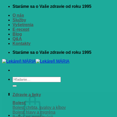
Skip
Staráme sa o Vaše zdravie od roku 1995
to
O nás
content
Služby
Vyšetrenia
E-recept
Blog
Q&A
Kontakty
Staráme sa o Vaše zdravie od roku 1995
Hľadať:
Zdravie a lieky
Bolesť
Bolesť chrbta, svalov a kĺbov
Bolesť hlavy a migréna
Bolesť pri menštruácii