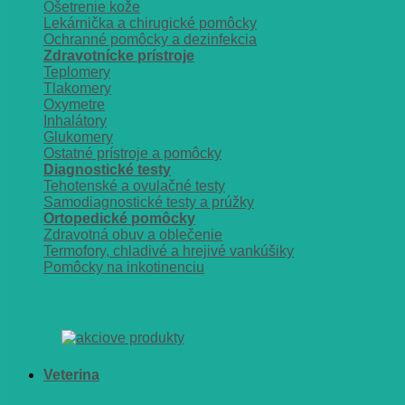
Ošetrenie kože
Lekárnička a chirugické pomôcky
Ochranné pomôcky a dezinfekcia
Zdravotnícke prístroje
Teplomery
Tlakomery
Oxymetre
Inhalátory
Glukomery
Ostatné prístroje a pomôcky
Diagnostické testy
Tehotenské a ovulačné testy
Samodiagnostické testy a prúžky
Ortopedické pomôcky
Zdravotná obuv a oblečenie
Termofory, chladivé a hrejivé vankúšiky
Pomôcky na inkotinenciu
Veterina