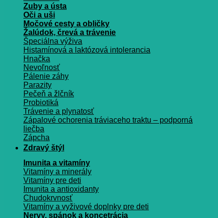
Zuby a ústa
Oči a uši
Močové cesty a obličky
Žalúdok, črevá a trávenie
Špeciálna výživa
Histamínová a laktózová intolerancia
Hnačka
Nevoľnosť
Pálenie záhy
Parazity
Pečeň a žlčník
Probiotiká
Trávenie a plynatosť
Zápalové ochorenia tráviaceho traktu – podporná
liečba
Zápcha
Zdravý štýl
Imunita a vitamíny
Vitamíny a minerály
Vitamíny pre deti
Imunita a antioxidanty
Chudokrvnosť
Vitamíny a vyživové doplnky pre deti
Nervy, spánok a koncetrácia