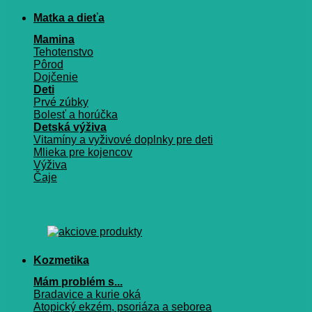
Matka a dieťa
Mamina
Tehotenstvo
Pôrod
Dojčenie
Deti
Prvé zúbky
Bolesť a horúčka
Detská výživa
Vitamíny a vyživové doplnky pre deti
Mlieka pre kojencov
Výživa
Čaje
Kozmetika
Mám problém s...
Bradavice a kurie oká
Atopický ekzém, psoriáza a seborea