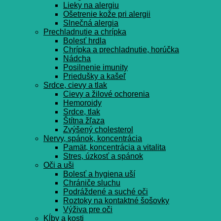
Lieky na alergiu
Ošetrenie kože pri alergii
Slnečná alergia
Prechladnutie a chrípka
Bolesť hrdla
Chrípka a prechladnutie, horúčka
Nádcha
Posilnenie imunity
Priedušky a kašeľ
Srdce, cievy a tlak
Cievy a žilové ochorenia
Hemoroidy
Srdce, tlak
Štítna žľaza
Zvýšený cholesterol
Nervy, spánok, koncentrácia
Pamät, koncentrácia a vitalita
Stres, úzkosť a spánok
Oči a uši
Bolesť a hygiena uší
Chrániče sluchu
Podráždené a suché oči
Roztoky na kontaktné šošovky
Výživa pre oči
Kĺby a kosti