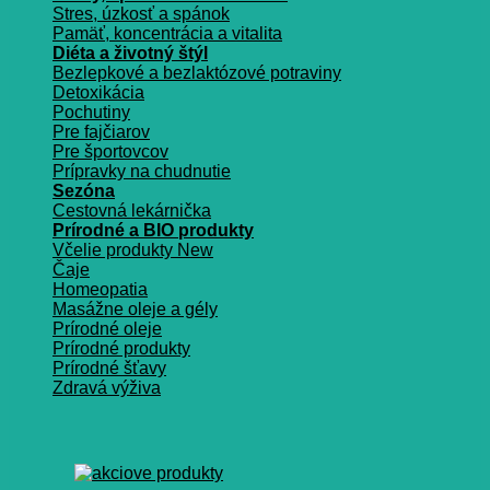
Stres, úzkosť a spánok
Pamäť, koncentrácia a vitalita
Diéta a životný štýl
Bezlepkové a bezlaktózové potraviny
Detoxikácia
Pochutiny
Pre fajčiarov
Pre športovcov
Prípravky na chudnutie
Sezóna
Cestovná lekárnička
Prírodné a BIO produkty
Včelie produkty
Čaje
Homeopatia
Masážne oleje a gély
Prírodné oleje
Prírodné produkty
Prírodné šťavy
Zdravá výživa