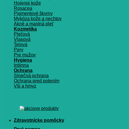
Hojenie kože
Rosacea
Pigmentové škvrny
Mykóza kože a nechtov
Akné a mastná pleť
Kozmetika
Pleťová
Vlasová
Telová
Pery
Pre mužov
Hygiena
Intímna
Ochrana
Slnečná ochrana
Ochrana pred potením
Vši a hmyz
Zdravotnícke pomôcky