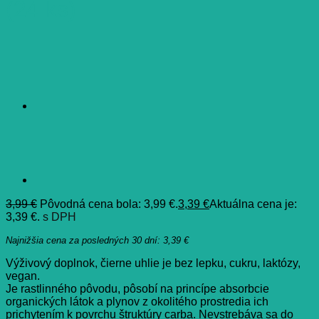
(24 ks)
3,99
€
Pôvodná cena bola: 3,99 €.
3,39
€
Aktuálna cena je:
3,39 €.
s DPH
Najnižšia cena za posledných 30 dní:
3,39
€
Výživový doplnok, čierne uhlie je bez lepku, cukru, laktózy,
vegan.
Je rastlinného pôvodu, pôsobí na princípe absorbcie
organických látok a plynov z okolitého prostredia ich
prichytením k povrchu štruktúry carba. Nevstrebáva sa do