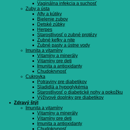
Vaginálna infekcia a suchosť
Zuby a ústa
Afty a kútiky
Bielenie zubov
Detské zúbky
Herpes
Starostlivosť o zubné protézy
Zubné kefky a nite
Zubné pasty a ústne vody
Imunita a vitamíny
Vitamíny a minerály
Vitamíny pre deti
Imunita a antioxidanty
Chudokrvnosť
Cukrovka
Potraviny pre diabetikov
Sladidlá a hypoglykémia
Starostlivosť o diabetické nohy a pokožku
Výživové doplnky pre diabetikov
Zdravý štýl
Imunita a vitamíny
Vitamíny a minerály
Vitamíny pre deti
Imunita a antioxidanty
Chudokrvnosť