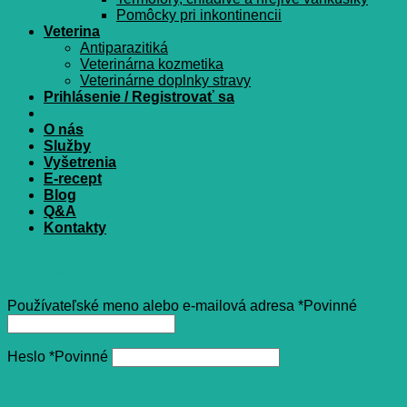
Pomôcky pri inkontinencii
Veterina
Antiparazitiká
Veterinárna kozmetika
Veterinárne doplnky stravy
Prihlásenie / Registrovať sa
O nás
Služby
Vyšetrenia
E-recept
Blog
Q&A
Kontakty
Prihlásenie
Používateľské meno alebo e-mailová adresa
*
Povinné
Heslo
*
Povinné