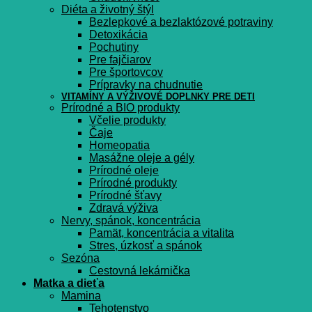
Diéta a životný štýl
Bezlepkové a bezlaktózové potraviny
Detoxikácia
Pochutiny
Pre fajčiarov
Pre športovcov
Prípravky na chudnutie
VITAMÍNY A VÝŽIVOVÉ DOPLNKY PRE DETI
Prírodné a BIO produkty
Včelie produkty
Čaje
Homeopatia
Masážne oleje a gély
Prírodné oleje
Prírodné produkty
Prírodné šťavy
Zdravá výživa
Nervy, spánok, koncentrácia
Pamät, koncentrácia a vitalita
Stres, úzkosť a spánok
Sezóna
Cestovná lekárnička
Matka a dieťa
Mamina
Tehotenstvo