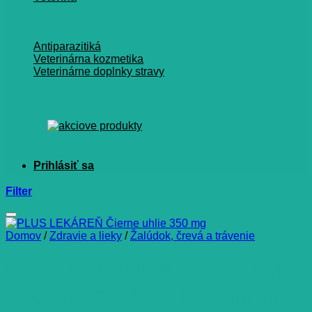
Antiparazitiká
Veterinárna kozmetika
Veterinárne doplnky stravy
Filter
Domov
/
Zdravie a lieky
/
Žalúdok, črevá a trávenie
PLUS LEKÁREŇ Čierne uhlie
350 mg tbl (20+4 ks zdarma)