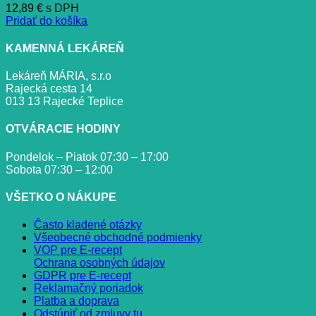
12,89
€
s DPH
Pridať do košíka
KAMENNÁ LEKÁREŇ
Lekáreň MÁRIA, s.r.o
Rajecká cesta 14
013 13 Rajecké Teplice
OTVÁRACIE HODINY
Pondelok – Piatok 07:30 – 17:00
Sobota 07:30 – 12:00
VŠETKO O NÁKUPE
Často kladené otázky
Všeobecné obchodné podmienky
VOP pre E-recept
Ochrana osobných údajov
GDPR pre E-recept
Reklamačný poriadok
Platba a doprava
Odstúpiť od zmluvy tu