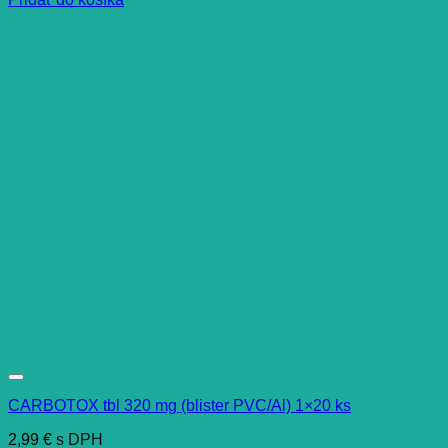
CARBOTOX tbl 320 mg (blister PVC/Al) 1×20 ks
2,99
€
s DPH