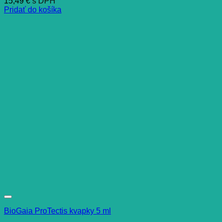
15,49
€
s DPH
Pridať do košíka
BioGaia ProTectis kvapky 5 ml