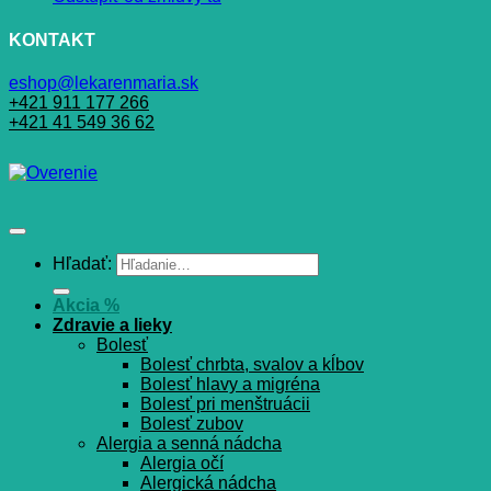
KONTAKT
eshop@lekarenmaria.sk
+421 911 177 266
+421 41 549 36 62
Hľadať:
Akcia %
Zdravie a lieky
Bolesť
Bolesť chrbta, svalov a kĺbov
Bolesť hlavy a migréna
Bolesť pri menštruácii
Bolesť zubov
Alergia a senná nádcha
Alergia očí
Alergická nádcha