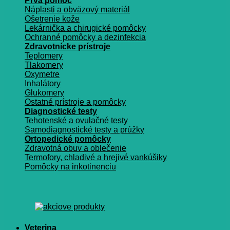
Prvá pomoc
Náplasti a obväzový materiál
Ošetrenie kože
Lekárnička a chirugické pomôcky
Ochranné pomôcky a dezinfekcia
Zdravotnícke prístroje
Teplomery
Tlakomery
Oxymetre
Inhalátory
Glukomery
Ostatné prístroje a pomôcky
Diagnostické testy
Tehotenské a ovulačné testy
Samodiagnostické testy a prúžky
Ortopedické pomôcky
Zdravotná obuv a oblečenie
Termofory, chladivé a hrejivé vankúšiky
Pomôcky na inkotinenciu
Veterina