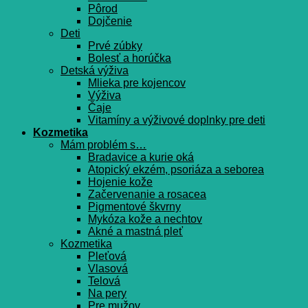
Pôrod
Dojčenie
Deti
Prvé zúbky
Bolesť a horúčka
Detská výživa
Mlieka pre kojencov
Výživa
Čaje
Vitamíny a výživové doplnky pre deti
Kozmetika
Mám problém s…
Bradavice a kurie oká
Atopický ekzém, psoriáza a seborea
Hojenie kože
Začervenanie a rosacea
Pigmentové škvrny
Mykóza kože a nechtov
Akné a mastná pleť
Kozmetika
Pleťová
Vlasová
Telová
Na pery
Pre mužov