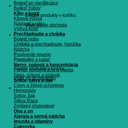
Bolesť pri menštruácii
Bolesť zubov
Kĺby a kosti
Žiadne produkty v košíku.
Kĺbová výživa
Náplasti a gély
Vrátiť sa do obchodu
Výživa kostí
Prechladnutie a chrípka
Košík
Bolesť hrdla
Chrípka a prechladnutie, horúčka
Nádcha
Posilnenie imunity
Priedušky a kašeľ
Nervy, spánok a koncentrácia
Žiadne produkty v košíku.
Pamät, koncentrácia a vitalita
Stres, úzkosť a spánok
Vrátiť sa do obchodu
Srdce, cievy a tlak
Cievy a žilové ochorenia
Hemoroidy
Srdce, tlak
Štítna žľaza
Zvýšený cholesterol
Ona a on
Alergia a senná nádcha
Imunita a vitamíny
Cukrovka