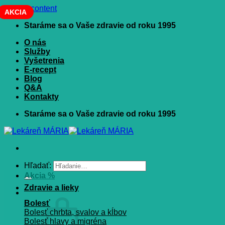
Skip to content
AKCIA
Staráme sa o Vaše zdravie od roku 1995
O nás
Služby
Vyšetrenia
E-recept
Blog
Q&A
Kontakty
Staráme sa o Vaše zdravie od roku 1995
Hľadať:
Akcia %
Zdravie a lieky
Bolesť
Bolesť chrbta, svalov a kĺbov
Bolesť hlavy a migréna