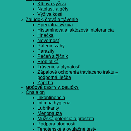
Kĺbová výživa
Náplasti a gély
Výživa kostí
Žalúdok, črevá a trávenie
Špeciálna výživa
Histamínová a laktózová intolerancia
Hnačka
Nevoľnosť
Pálenie záhy
Parazity
Pečeň a žlčník
Probiotiká
Trávenie a plynatosť
Zápalové ochorenia tráviaceho traktu –
podporná liečba
Zápcha
MOČOVÉ CESTY A OBLIČKY
Ona a on
Inkontinencia
Intímna hygiena
Lubrikanty
Menopauza
Mužská potencia a prostata
Podpora plodnosti
Tehotenské a ovulačné testy