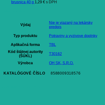
brusnica 40 g
1,29
€
s DPH
Ďalšie informácie
Nie je viazaný na lekársky
Výdaj
predpis
Typ produktu
Potraviny a vyzivove doplnky
Aplikačná forma
TBL
Kód štátnej autority
T30162
(ŠÚKL)
Výrobca
OH SK, S.R.O.
KATALÓGOVÉ ČÍSLO
8588009318576
Súvisiace produkty