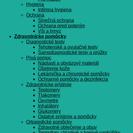
Hygiena
Intímna hygiena
Ochrana
Slnečná ochrana
Ochrana pred potením
Vši a hmyz
Zdravotnícke pomôcky
Diagnostické testy
Tehotenské a ovulačné testy
Samodiagnostické testy a prúžky
Prvá pomoc
Náplasti a obväzový materiál
Ošetrenie kože
Lekárnička a chirurgické pomôcky
Ochranné pomôcky a dezinfekcia
Zdravotnícke prístroje
Teplomery
Tlakomery
Oxymetre
Inhalátory
Glukomery
Ostatné prístroje a pomôcky
Ortopedické pomôcky
Zdravotné oblečenie a obuv
Termofory, chladivé a hrejivé vankúšiky