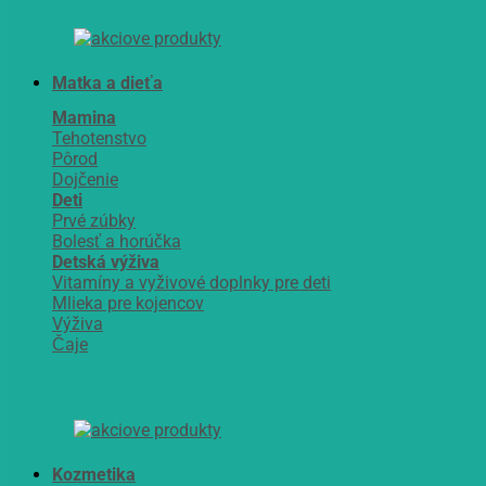
Matka a dieťa
Mamina
Tehotenstvo
Pôrod
Dojčenie
Deti
Prvé zúbky
Bolesť a horúčka
Detská výživa
Vitamíny a vyživové doplnky pre deti
Mlieka pre kojencov
Výživa
Čaje
Kozmetika