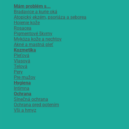
Mám problém s...
Bradavice a kurie oká
Atopický ekzém, psoriáza a seborea
Hojenie kože
Rosacea
Pigmentové škvrny
Mykóza kože a nechtov
Akné a mastná pleť
Kozmetika
Pleťová
Vlasová
Telová
Pery
Pre mužov
Hygiena
Intímna
Ochrana
Slnečná ochrana
Ochrana pred potením
Vši a hmyz