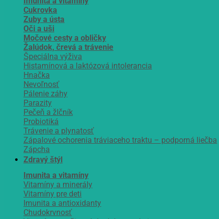
Imunita a vitamíny
Cukrovka
Zuby a ústa
Oči a uši
Močové cesty a obličky
Žalúdok, črevá a trávenie
Špeciálna výživa
Histamínová a laktózová intolerancia
Hnačka
Nevoľnosť
Pálenie záhy
Parazity
Pečeň a žlčník
Probiotiká
Trávenie a plynatosť
Zápalové ochorenia tráviaceho traktu – podporná liečba
Zápcha
Zdravý štýl
Imunita a vitamíny
Vitamíny a minerály
Vitamíny pre deti
Imunita a antioxidanty
Chudokrvnosť