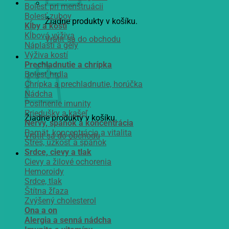
Bolesť pri menštruácii
Bolesť zubov
Žiadne produkty v košíku.
Kĺby a kosti
Kĺbová výživa
Vrátiť sa do obchodu
Náplasti a gély
Výživa kostí
Košík
Prechladnutie a chrípka
Bolesť hrdla
Chrípka a prechladnutie, horúčka
Nádcha
Posilnenie imunity
Priedušky a kašeľ
Žiadne produkty v košíku.
Nervy, spánok a koncentrácia
Pamät, koncentrácia a vitalita
Vrátiť sa do obchodu
Stres, úzkosť a spánok
Srdce, cievy a tlak
Cievy a žilové ochorenia
Hemoroidy
Srdce, tlak
Štítna žľaza
Zvýšený cholesterol
Ona a on
Alergia a senná nádcha