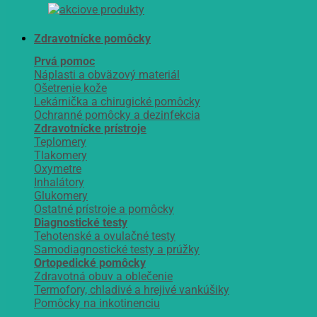
Zdravotnícke pomôcky
Prvá pomoc
Náplasti a obväzový materiál
Ošetrenie kože
Lekárnička a chirugické pomôcky
Ochranné pomôcky a dezinfekcia
Zdravotnícke prístroje
Teplomery
Tlakomery
Oxymetre
Inhalátory
Glukomery
Ostatné prístroje a pomôcky
Diagnostické testy
Tehotenské a ovulačné testy
Samodiagnostické testy a prúžky
Ortopedické pomôcky
Zdravotná obuv a oblečenie
Termofory, chladivé a hrejivé vankúšiky
Pomôcky na inkotinenciu