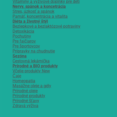
Vitamíny a vyživové doplnky pre deti
Nervy, spánok a koncetrácia
Stres, úzkosť a spánok
Pamäť, koncentrácia a vitalita
Diéta a životný štýl
Bezlepkové a bezlaktózové potraviny
Detoxikácia
Pochutiny
Pre fajčiarov
Pre športovcov
Prípravky na chudnutie
Sezóna
Cestovná lekárnička
Prírodné a BIO produkty
Včelie produkty
Čaje
Homeopatia
Masážne oleje a gély
Prírodné oleje
Prírodné produkty
Prírodné šťavy
Zdravá výživa