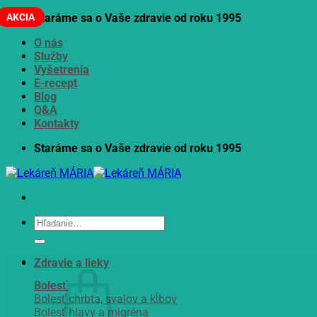
Skip
AKCIA
Staráme sa o Vaše zdravie od roku 1995
to
O nás
content
Služby
Vyšetrenia
E-recept
Blog
Q&A
Kontakty
Staráme sa o Vaše zdravie od roku 1995
Hľadať:
Zdravie a lieky
Bolesť
Bolesť chrbta, svalov a kĺbov
Bolesť hlavy a migréna