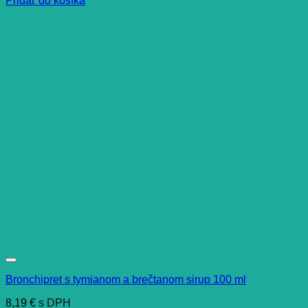
Pridať do košíka
Bronchipret s tymianom a brečtanom sirup 100 ml
8,19
€
s DPH