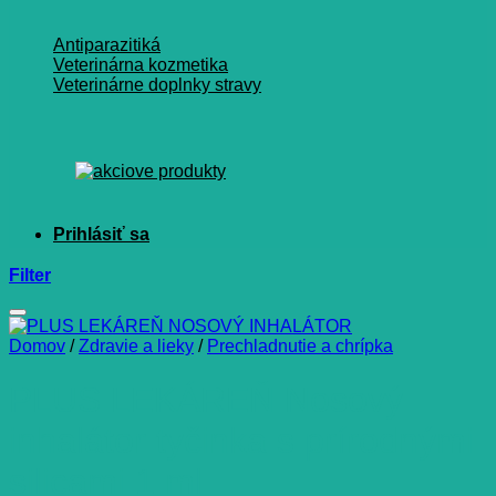
Antiparazitiká
Veterinárna kozmetika
Veterinárne doplnky stravy
Filter
Domov
/
Zdravie a lieky
/
Prechladnutie a chrípka
PLUS LEKÁREŇ Nosový
inhalátor tyčinka s prírodnými
silicami 1 ml