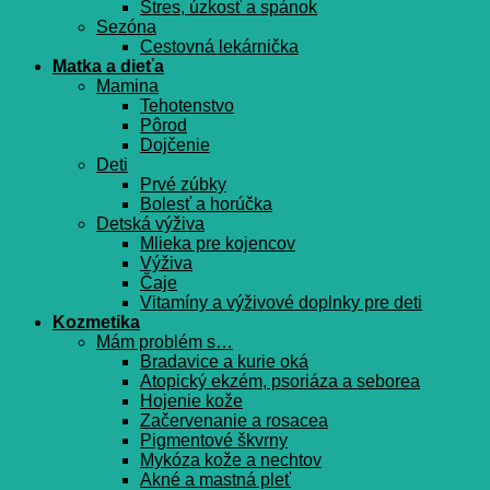
Stres, úzkosť a spánok
Sezóna
Cestovná lekárnička
Matka a dieťa
Mamina
Tehotenstvo
Pôrod
Dojčenie
Deti
Prvé zúbky
Bolesť a horúčka
Detská výživa
Mlieka pre kojencov
Výživa
Čaje
Vitamíny a výživové doplnky pre deti
Kozmetika
Mám problém s…
Bradavice a kurie oká
Atopický ekzém, psoriáza a seborea
Hojenie kože
Začervenanie a rosacea
Pigmentové škvrny
Mykóza kože a nechtov
Akné a mastná pleť