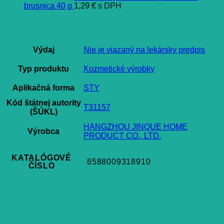
brusnica 40 g
1,29
€
s DPH
Ďalšie informácie
Výdaj
Nie je viazaný na lekársky predpis
Typ produktu
Kozmetické výrobky
Aplikačná forma
STY
Kód štátnej autority
T31157
(ŠÚKL)
HANGZHOU JINQUE HOME
Výrobca
PRODUCT CO., LTD.
KATALÓGOVÉ
8588009318910
ČÍSLO
Súvisiace produkty