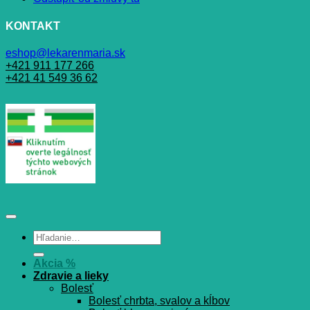
KONTAKT
eshop@lekarenmaria.sk
+421 911 177 266
+421 41 549 36 62
Hľadať:
Akcia %
Zdravie a lieky
Bolesť
Bolesť chrbta, svalov a kĺbov