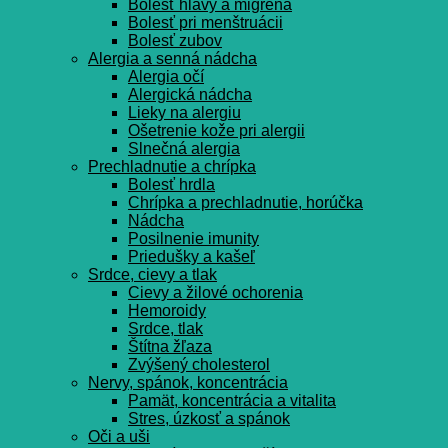
Bolesť hlavy a migréna
Bolesť pri menštruácii
Bolesť zubov
Alergia a senná nádcha
Alergia očí
Alergická nádcha
Lieky na alergiu
Ošetrenie kože pri alergii
Slnečná alergia
Prechladnutie a chrípka
Bolesť hrdla
Chrípka a prechladnutie, horúčka
Nádcha
Posilnenie imunity
Priedušky a kašeľ
Srdce, cievy a tlak
Cievy a žilové ochorenia
Hemoroidy
Srdce, tlak
Štítna žľaza
Zvýšený cholesterol
Nervy, spánok, koncentrácia
Pamät, koncentrácia a vitalita
Stres, úzkosť a spánok
Oči a uši