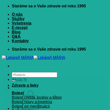
Skip
Staráme sa o Vaše zdravie od roku 1995
to
O nás
content
Služby
Vyšetrenia
E-recept
Blog
Q&A
Kontakty
Staráme sa o Vaše zdravie od roku 1995
Hľadať:
Akcia %
Zdravie a lieky
Bolesť
Bolesť chrbta, svalov a kĺbov
Bolesť hlavy a migréna
Bolesť pri menštruácii