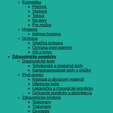
Kozmetika
Pleťová
Vlasová
Telová
Na pery
Pre mužov
Hygiena
Intímna hygiena
Ochrana
Slnečná ochrana
Ochrana pred potením
Vši a hmyz
Zdravotnícke pomôcky
Diagnostické testy
Tehotenské a ovulačné testy
Samodiagnostické testy a prúžky
Prvá pomoc
Náplasti a obväzový materiál
Ošetrenie kože
Lekárnička a chirurgické pomôcky
Ochranné pomôcky a dezinfekcia
Zdravotnícke prístroje
Teplomery
Tlakomery
Oxymetre