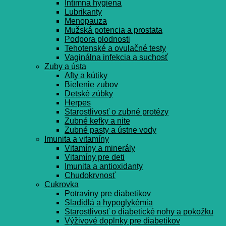
Intímna hygiena
Lubrikanty
Menopauza
Mužská potencia a prostata
Podpora plodnosti
Tehotenské a ovulačné testy
Vaginálna infekcia a suchosť
Zuby a ústa
Afty a kútiky
Bielenie zubov
Detské zúbky
Herpes
Starostlivosť o zubné protézy
Zubné kefky a nite
Zubné pasty a ústne vody
Imunita a vitamíny
Vitamíny a minerály
Vitamíny pre deti
Imunita a antioxidanty
Chudokrvnosť
Cukrovka
Potraviny pre diabetikov
Sladidlá a hypoglykémia
Starostlivosť o diabetické nohy a pokožku
Výživové doplnky pre diabetikov