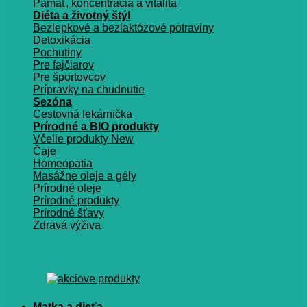
Pamäť, koncentrácia a vitalita
Diéta a životný štýl
Bezlepkové a bezlaktózové potraviny
Detoxikácia
Pochutiny
Pre fajčiarov
Pre športovcov
Prípravky na chudnutie
Sezóna
Cestovná lekárnička
Prírodné a BIO produkty
Včelie produkty
Čaje
Homeopatia
Masážne oleje a gély
Prírodné oleje
Prírodné produkty
Prírodné šťavy
Zdravá výživa
Matka a dieťa