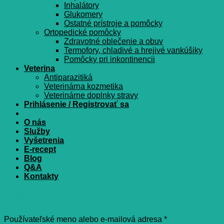
Inhalátory
Glukomery
Ostatné prístroje a pomôcky
Ortopedické pomôcky
Zdravotné oblečenie a obuv
Termofory, chladivé a hrejivé vankúšiky
Pomôcky pri inkontinencii
Veterina
Antiparazitiká
Veterinárna kozmetika
Veterinárne doplnky stravy
Prihlásenie / Registrovať sa
O nás
Služby
Vyšetrenia
E-recept
Blog
Q&A
Kontakty
Prihlásenie
Povinné
Používateľské meno alebo e-mailová adresa
*