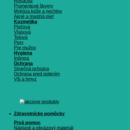
Rosacea
Pigmentové škvrny
Mykóza kože a nechtov
Akné a mastná pleť
Kozmetika
Pleťová
Vlasová
Telová
Pery
Pre mužov
Hygiena
Intímna
Ochrana
Slnečná ochrana
Ochrana pred potením
Vši a hmyz
Zdravotnícke pomôcky
Prvá pomoc
Náplasti a obväzový materiál