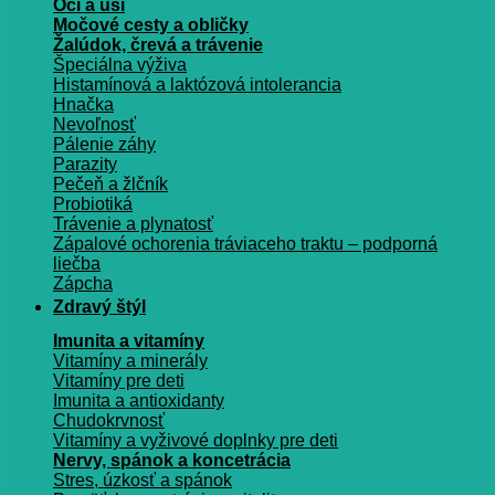
Oči a uši
Močové cesty a obličky
Žalúdok, črevá a trávenie
Špeciálna výživa
Histamínová a laktózová intolerancia
Hnačka
Nevoľnosť
Pálenie záhy
Parazity
Pečeň a žlčník
Probiotiká
Trávenie a plynatosť
Zápalové ochorenia tráviaceho traktu – podporná
liečba
Zápcha
Zdravý štýl
Imunita a vitamíny
Vitamíny a minerály
Vitamíny pre deti
Imunita a antioxidanty
Chudokrvnosť
Vitamíny a vyživové doplnky pre deti
Nervy, spánok a koncetrácia
Stres, úzkosť a spánok