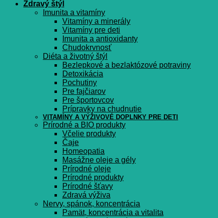
Zdravý štýl
Imunita a vitamíny
Vitamíny a minerály
Vitamíny pre deti
Imunita a antioxidanty
Chudokrvnosť
Diéta a životný štýl
Bezlepkové a bezlaktózové potraviny
Detoxikácia
Pochutiny
Pre fajčiarov
Pre športovcov
Prípravky na chudnutie
VITAMÍNY A VÝŽIVOVÉ DOPLNKY PRE DETI
Prírodné a BIO produkty
Včelie produkty
Čaje
Homeopatia
Masážne oleje a gély
Prírodné oleje
Prírodné produkty
Prírodné šťavy
Zdravá výživa
Nervy, spánok, koncentrácia
Pamät, koncentrácia a vitalita