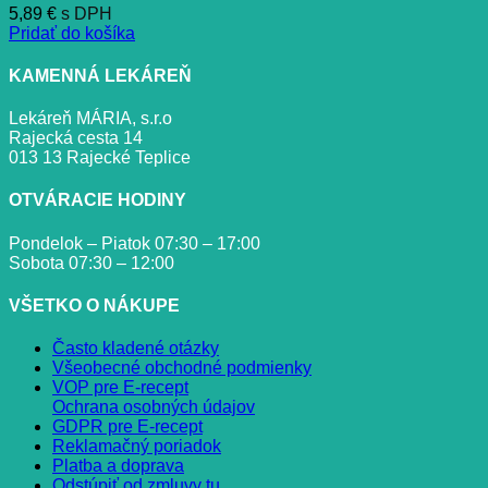
5,89
€
s DPH
Pridať do košíka
KAMENNÁ LEKÁREŇ
Lekáreň MÁRIA, s.r.o
Rajecká cesta 14
013 13 Rajecké Teplice
OTVÁRACIE HODINY
Pondelok – Piatok 07:30 – 17:00
Sobota 07:30 – 12:00
VŠETKO O NÁKUPE
Často kladené otázky
Všeobecné obchodné podmienky
VOP pre E-recept
Ochrana osobných údajov
GDPR pre E-recept
Reklamačný poriadok
Platba a doprava
Odstúpiť od zmluvy tu