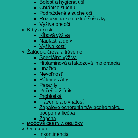
Bolesť a hygiena uší
Chrániče sluchu
Podráždené a suché oči
Roztoky na kontaktné šošovky
Výživa pre oči
Kĺby a kosti
Kĺbová výživa
Náplasti a gély
Výživa kostí
Žalúdok, črevá a trávenie
Špeciálna výživa
Histamínová a laktózová intolerancia
Hnačka
Nevoľnosť
Pálenie záhy
Parazity
Pečeň a žlčník
Probiotiká
Trávenie a plynatosť
Zápalové ochorenia tráviaceho traktu –
podporná liečba
Zápcha
MOČOVÉ CESTY A OBLIČKY
Ona a on
Inkontinencia