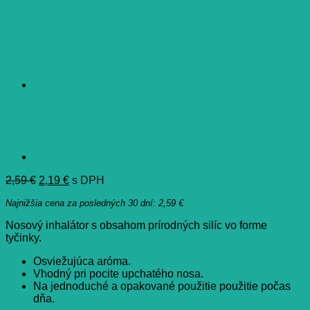
Pôvodná
Aktuálna
2,59
€
2,19
€
s DPH
cena
cena
Najnižšia cena za posledných 30 dní:
2,59
€
bola:
je:
2,59 €.
2,19 €.
Nosový inhalátor s obsahom prírodných silíc vo forme
tyčinky.
Osviežujúca aróma.
Vhodný pri pocite upchatého nosa.
Na jednoduché a opakované použitie použitie počas
dňa.