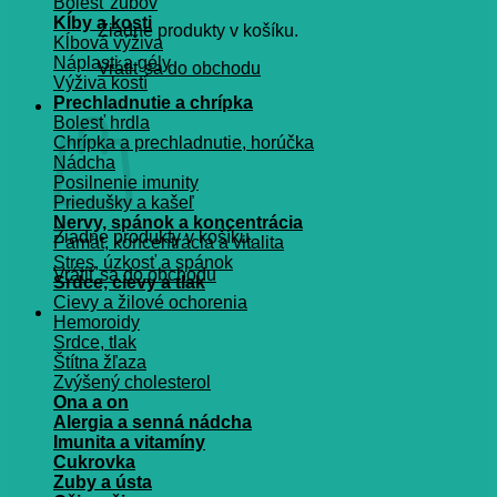
Bolesť zubov
Kĺby a kosti
Žiadne produkty v košíku.
Kĺbová výživa
Náplasti a gély
Vrátiť sa do obchodu
Výživa kostí
Prechladnutie a chrípka
Košík
Bolesť hrdla
Chrípka a prechladnutie, horúčka
Nádcha
Posilnenie imunity
Priedušky a kašeľ
Nervy, spánok a koncentrácia
Žiadne produkty v košíku.
Pamät, koncentrácia a vitalita
Stres, úzkosť a spánok
Vrátiť sa do obchodu
Srdce, cievy a tlak
Cievy a žilové ochorenia
Hemoroidy
Srdce, tlak
Štítna žľaza
Zvýšený cholesterol
Ona a on
Alergia a senná nádcha
Imunita a vitamíny
Cukrovka
Zuby a ústa