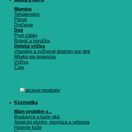
Mamina
Tehotenstvo
Pôrod
Dojčenie
Deti
Prvé zúbky
Bolesť a horúčka
Detská výživa
Vitamíny a vyživové doplnky pre deti
Mlieka pre kojencov
Výživa
Čaje
Kozmetika
Mám problém s...
Bradavice a kurie oká
Atopický ekzém, psoriáza a seborea
Hojenie kože