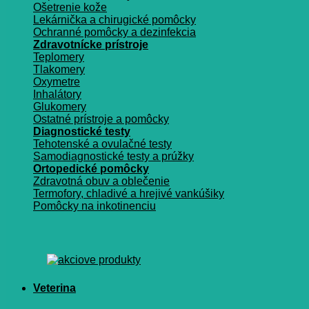
Ošetrenie kože
Lekárnička a chirugické pomôcky
Ochranné pomôcky a dezinfekcia
Zdravotnícke prístroje
Teplomery
Tlakomery
Oxymetre
Inhalátory
Glukomery
Ostatné prístroje a pomôcky
Diagnostické testy
Tehotenské a ovulačné testy
Samodiagnostické testy a prúžky
Ortopedické pomôcky
Zdravotná obuv a oblečenie
Termofory, chladivé a hrejivé vankúšiky
Pomôcky na inkotinenciu
Veterina