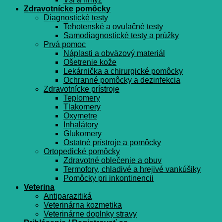
Zdravotnícke pomôcky
Diagnostické testy
Tehotenské a ovulačné testy
Samodiagnostické testy a prúžky
Prvá pomoc
Náplasti a obväzový materiál
Ošetrenie kože
Lekárnička a chirurgické pomôcky
Ochranné pomôcky a dezinfekcia
Zdravotnícke prístroje
Teplomery
Tlakomery
Oxymetre
Inhalátory
Glukomery
Ostatné prístroje a pomôcky
Ortopedické pomôcky
Zdravotné oblečenie a obuv
Termofory, chladivé a hrejivé vankúšiky
Pomôcky pri inkontinencii
Veterina
Antiparazitiká
Veterinárna kozmetika
Veterinárne doplnky stravy