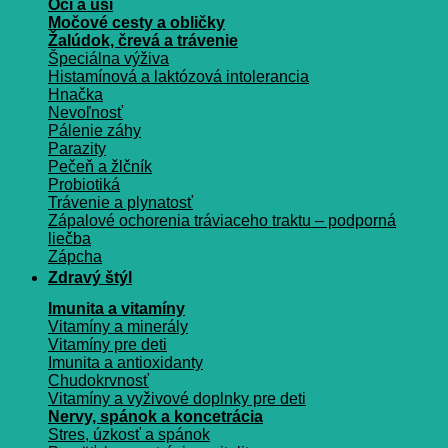
Oči a uši
Močové cesty a obličky
Žalúdok, črevá a trávenie
Špeciálna výživa
Histamínová a laktózová intolerancia
Hnačka
Nevoľnosť
Pálenie záhy
Parazity
Pečeň a žlčník
Probiotiká
Trávenie a plynatosť
Zápalové ochorenia tráviaceho traktu – podporná
liečba
Zápcha
Zdravý štýl
Imunita a vitamíny
Vitamíny a minerály
Vitamíny pre deti
Imunita a antioxidanty
Chudokrvnosť
Vitamíny a vyživové doplnky pre deti
Nervy, spánok a koncetrácia
Stres, úzkosť a spánok