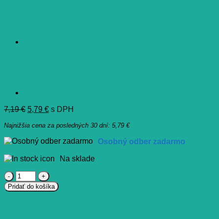
Pôvodná
Aktuálna
7,19
€
5,79
€
s DPH
cena
cena
Najnižšia cena za posledných 30 dní:
5,79
€
bola:
je:
7,19 €.
5,79 €.
Osobný odber zadarmo
Na sklade
množstvo
SUDOCREM
Pridať do košíka
MULTI-
EXPERT
60
G