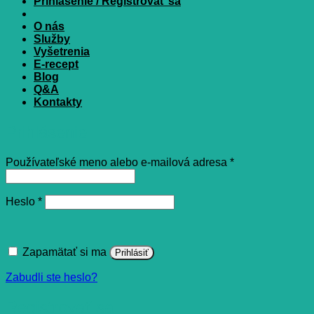
Prihlásenie / Registrovať sa
O nás
Služby
Vyšetrenia
E-recept
Blog
Q&A
Kontakty
Prihlásenie
Povinné
Používateľské meno alebo e-mailová adresa
*
Povinné
Heslo
*
Zapamätať si ma
Prihlásiť
Zabudli ste heslo?
Registrovať sa