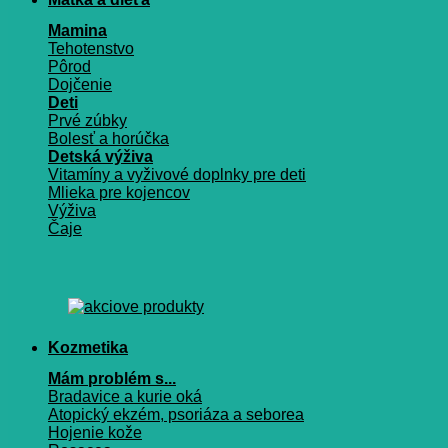
Mamina
Tehotenstvo
Pôrod
Dojčenie
Deti
Prvé zúbky
Bolesť a horúčka
Detská výživa
Vitamíny a vyživové doplnky pre deti
Mlieka pre kojencov
Výživa
Čaje
Kozmetika
Mám problém s...
Bradavice a kurie oká
Atopický ekzém, psoriáza a seborea
Hojenie kože