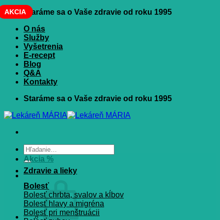
Skip
AKCIA
Staráme sa o Vaše zdravie od roku 1995
to
O nás
content
Služby
Vyšetrenia
E-recept
Blog
Q&A
Kontakty
Staráme sa o Vaše zdravie od roku 1995
Hľadať:
Akcia %
Zdravie a lieky
Bolesť
Bolesť chrbta, svalov a kĺbov
Bolesť hlavy a migréna
Bolesť pri menštruácii