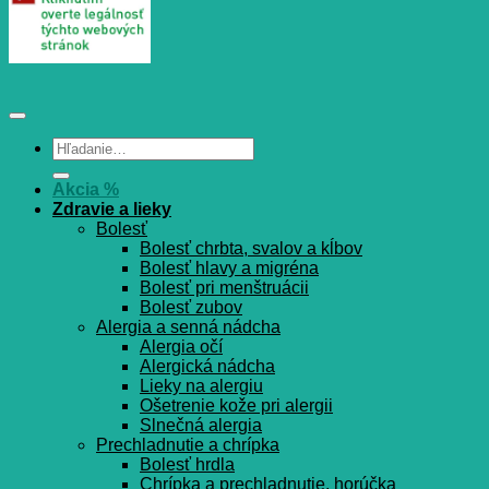
Hľadať:
Akcia %
Zdravie a lieky
Bolesť
Bolesť chrbta, svalov a kĺbov
Bolesť hlavy a migréna
Bolesť pri menštruácii
Bolesť zubov
Alergia a senná nádcha
Alergia očí
Alergická nádcha
Lieky na alergiu
Ošetrenie kože pri alergii
Slnečná alergia
Prechladnutie a chrípka
Bolesť hrdla
Chrípka a prechladnutie, horúčka