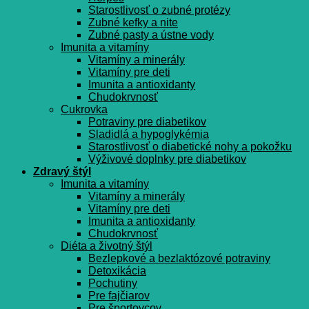
Starostlivosť o zubné protézy
Zubné kefky a nite
Zubné pasty a ústne vody
Imunita a vitamíny
Vitamíny a minerály
Vitamíny pre deti
Imunita a antioxidanty
Chudokrvnosť
Cukrovka
Potraviny pre diabetikov
Sladidlá a hypoglykémia
Starostlivosť o diabetické nohy a pokožku
Výživové doplnky pre diabetikov
Zdravý štýl
Imunita a vitamíny
Vitamíny a minerály
Vitamíny pre deti
Imunita a antioxidanty
Chudokrvnosť
Diéta a životný štýl
Bezlepkové a bezlaktózové potraviny
Detoxikácia
Pochutiny
Pre fajčiarov
Pre športovcov