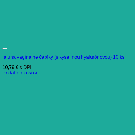
Ialuna vaginálne čapíky (s kyselinou hyalurónovou) 10 ks
10,79
€
s DPH
Pridať do košíka