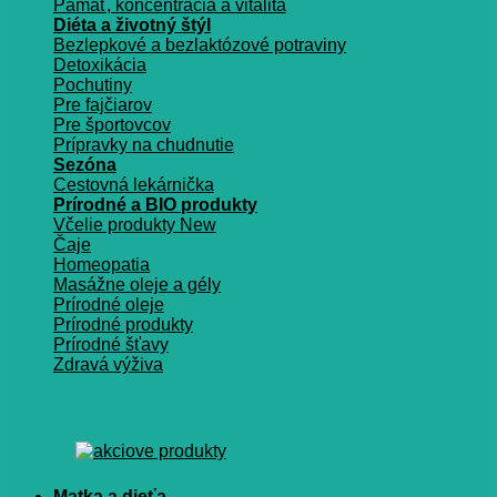
Pamäť, koncentrácia a vitalita
Diéta a životný štýl
Bezlepkové a bezlaktózové potraviny
Detoxikácia
Pochutiny
Pre fajčiarov
Pre športovcov
Prípravky na chudnutie
Sezóna
Cestovná lekárnička
Prírodné a BIO produkty
Včelie produkty
Čaje
Homeopatia
Masážne oleje a gély
Prírodné oleje
Prírodné produkty
Prírodné šťavy
Zdravá výživa
Matka a dieťa