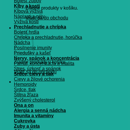
Bolesť zubov
Kĺby a kosti
Žiadne produkty v košíku.
Kĺbová výživa
Náplasti a gély
Vrátiť sa do obchodu
Výživa kostí
Prechladnutie a chrípka
Košík
Bolesť hrdla
Chrípka a prechladnutie, horúčka
Nádcha
Posilnenie imunity
Priedušky a kašeľ
Nervy, spánok a koncentrácia
Žiadne produkty v košíku.
Pamät, koncentrácia a vitalita
Stres, úzkosť a spánok
Vrátiť sa do obchodu
Srdce, cievy a tlak
Cievy a žilové ochorenia
Hemoroidy
Srdce, tlak
Štítna žľaza
Zvýšený cholesterol
Ona a on
Alergia a senná nádcha
Imunita a vitamíny
Cukrovka
Zuby a ústa