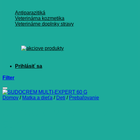
Antiparazitiká
Veterinárna kozmetika
Veterinárne doplnky stravy
Filter
Domov
/
Matka a dieťa
/
Deti
/
Prebaľovanie
SUDOCREM MULTI-EXPERT
60 G