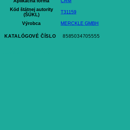
Aplikačná forma
CRM
Kód štátnej autority
T31159
(ŠÚKL)
Výrobca
MERCKLE GMBH
KATALÓGOVÉ ČÍSLO
8585034705555
Súvisiace produkty