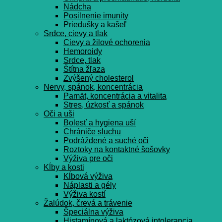
Nádcha
Posilnenie imunity
Priedušky a kašeľ
Srdce, cievy a tlak
Cievy a žilové ochorenia
Hemoroidy
Srdce, tlak
Štítna žľaza
Zvýšený cholesterol
Nervy, spánok, koncentrácia
Pamät, koncentrácia a vitalita
Stres, úzkosť a spánok
Oči a uši
Bolesť a hygiena uší
Chrániče sluchu
Podráždené a suché oči
Roztoky na kontaktné šošovky
Výživa pre oči
Kĺby a kosti
Kĺbová výživa
Náplasti a gély
Výživa kostí
Žalúdok, črevá a trávenie
Špeciálna výživa
Histamínová a laktózová intolerancia