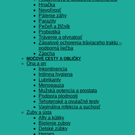
Hnačka
Nevoľnosť
Pálenie záhy
Parazity
Pečeň a žlčník
Probiotiká
Trávenie a plynatosť
Zápalové ochorenia tráviaceho traktu –
podporná liečba
Zápcha
MOČOVÉ CESTY A OBLIČKY
Ona a on
Inkontinencia
Intímna hygiena
Lubrikanty
Menopauza
Mužská potencia a prostata
Podpora plodnosti
Tehotenské a ovulačné testy
Vaginálna infekcia a suchosť
Zuby a ústa
Afty a kútiky
Bielenie zubov
Detské zúbky
Herpes