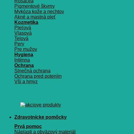
Rosacea
Pigmentové škvrny
Mykóza kože a nechtov
Akné a mastná pleť
Kozmetika
Pleťová
Vlasová
Telová
Pery
Pre mužov
Hygiena
Intímna
Ochrana
Slnečná ochrana
Ochrana pred potením
Vši a hmyz
Zdravotnícke pomôcky
Prvá pomoc
Náplasti a obväzový materiál