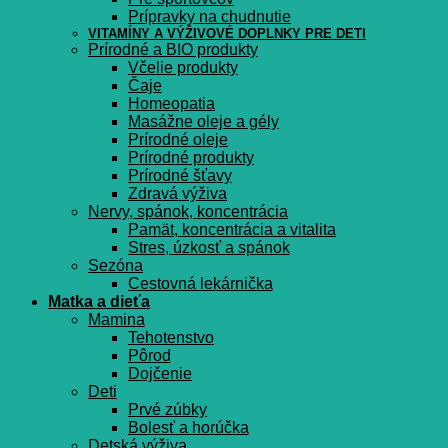
Prípravky na chudnutie
VITAMÍNY A VÝŽIVOVÉ DOPLNKY PRE DETI
Prírodné a BIO produkty
Včelie produkty
Čaje
Homeopatia
Masážne oleje a gély
Prírodné oleje
Prírodné produkty
Prírodné šťavy
Zdravá výživa
Nervy, spánok, koncentrácia
Pamät, koncentrácia a vitalita
Stres, úzkosť a spánok
Sezóna
Cestovná lekárnička
Matka a dieťa
Mamina
Tehotenstvo
Pôrod
Dojčenie
Deti
Prvé zúbky
Bolesť a horúčka
Detská výživa