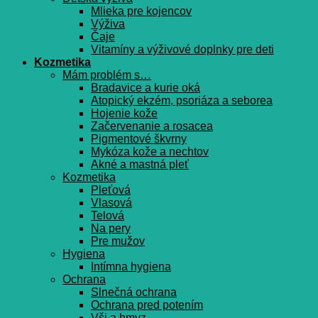
Mlieka pre kojencov
Výživa
Čaje
Vitamíny a výživové doplnky pre deti
Kozmetika
Mám problém s…
Bradavice a kurie oká
Atopický ekzém, psoriáza a seborea
Hojenie kože
Začervenanie a rosacea
Pigmentové škvrny
Mykóza kože a nechtov
Akné a mastná pleť
Kozmetika
Pleťová
Vlasová
Telová
Na pery
Pre mužov
Hygiena
Intímna hygiena
Ochrana
Slnečná ochrana
Ochrana pred potením
Vši a hmyz