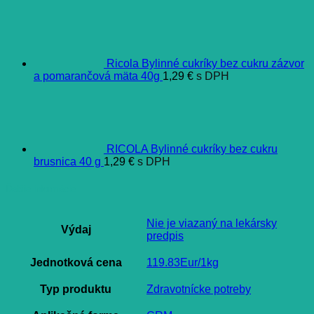
Ricola Bylinné cukríky bez cukru zázvor
a pomarančová mäta 40g
1,29
€
s DPH
RICOLA Bylinné cukríky bez cukru
brusnica 40 g
1,29
€
s DPH
Ďalšie informácie
Nie je viazaný na lekársky
Výdaj
predpis
Jednotková cena
119.83Eur/1kg
Typ produktu
Zdravotnícke potreby