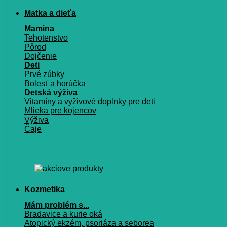
Matka a dieťa
Mamina
Tehotenstvo
Pôrod
Dojčenie
Deti
Prvé zúbky
Bolesť a horúčka
Detská výživa
Vitamíny a vyživové doplnky pre deti
Mlieka pre kojencov
Výživa
Čaje
Kozmetika
Mám problém s...
Bradavice a kurie oká
Atopický ekzém, psoriáza a seborea