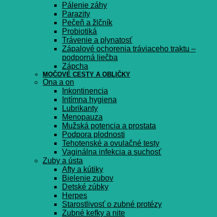
Pálenie záhy
Parazity
Pečeň a žlčník
Probiotiká
Trávenie a plynatosť
Zápalové ochorenia tráviaceho traktu –
podporná liečba
Zápcha
MOČOVÉ CESTY A OBLIČKY
Ona a on
Inkontinencia
Intímna hygiena
Lubrikanty
Menopauza
Mužská potencia a prostata
Podpora plodnosti
Tehotenské a ovulačné testy
Vaginálna infekcia a suchosť
Zuby a ústa
Afty a kútiky
Bielenie zubov
Detské zúbky
Herpes
Starostlivosť o zubné protézy
Zubné kefky a nite