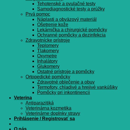
Tehotenské a ovulačné testy
Samodiagnostické testy a prúžky
Prvá pomoc
Náplasti a obväzový materiál
Ošetrenie kože
Lekárnička a chirurgické pomôcky
Ochranné pomôcky a dezinfekcia
Zdravotnícke prístroje
Teplomery
Tlakomery
Oxymetre
Inhalátory
Glukomery
Ostatné prístroje a pomôcky
Ortopedické pomôcky
Zdravotné oblečenie a obuv
Termofory, chladivé a hrejivé vankúšiky
Pomôcky pri inkontinencii
Veterina
Antiparazitiká
Veterinárna kozmetika
Veterinárne doplnky stravy
Prihlásenie / Registrovať sa
O nás