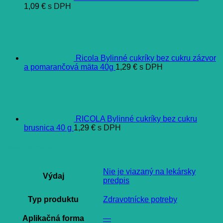
1,09
€
s DPH
Ricola Bylinné cukríky bez cukru zázvor
a pomarančová mäta 40g
1,29
€
s DPH
RICOLA Bylinné cukríky bez cukru
brusnica 40 g
1,29
€
s DPH
Ďalšie informácie
Nie je viazaný na lekársky
Výdaj
predpis
Typ produktu
Zdravotnícke potreby
Aplikačná forma
—