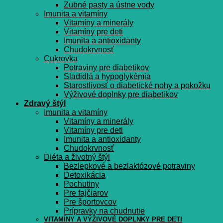
Zubné pasty a ústne vody
Imunita a vitamíny
Vitamíny a minerály
Vitamíny pre deti
Imunita a antioxidanty
Chudokrvnosť
Cukrovka
Potraviny pre diabetikov
Sladidlá a hypoglykémia
Starostlivosť o diabetické nohy a pokožku
Výživové doplnky pre diabetikov
Zdravý štýl
Imunita a vitamíny
Vitamíny a minerály
Vitamíny pre deti
Imunita a antioxidanty
Chudokrvnosť
Diéta a životný štýl
Bezlepkové a bezlaktózové potraviny
Detoxikácia
Pochutiny
Pre fajčiarov
Pre športovcov
Prípravky na chudnutie
VITAMÍNY A VÝŽIVOVÉ DOPLNKY PRE DETI