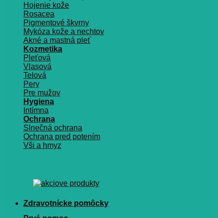
Hojenie kože
Rosacea
Pigmentové škvrny
Mykóza kože a nechtov
Akné a mastná pleť
Kozmetika
Pleťová
Vlasová
Telová
Pery
Pre mužov
Hygiena
Intímna
Ochrana
Slnečná ochrana
Ochrana pred potením
Vši a hmyz
Zdravotnícke pomôcky