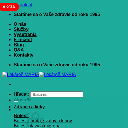
Skip to content
AKCIA
Staráme sa o Vaše zdravie od roku 1995
O nás
Služby
Vyšetrenia
E-recept
Blog
Q&A
Kontakty
Staráme sa o Vaše zdravie od roku 1995
Hľadať:
Akcia %
Zdravie a lieky
Bolesť
Bolesť chrbta, svalov a kĺbov
Bolesť hlavy a migréna