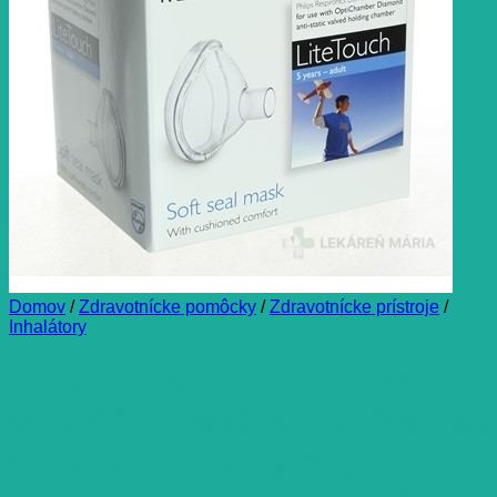
Domov
/
Zdravotnícke pomôcky
/
Zdravotnícke prístroje
/
Inhalátory
RESPIRONICS LiteTouch
MASKA inhalačná – veľká nad
5 rokov a dospelých, pre