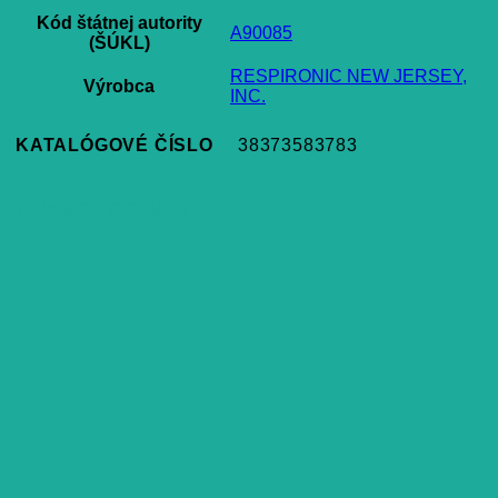
Kód štátnej autority
A90085
(ŠÚKL)
RESPIRONIC NEW JERSEY,
Výrobca
INC.
KATALÓGOVÉ ČÍSLO
38373583783
Súvisiace produkty