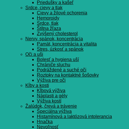
Priedušky a kašeľ
Srdce, cievy a tlak
Cievy a žilové ochorenia
Hemoroidy
Srdce, tlak
Štítna žľaza
Zvýšený cholesterol
Nervy, spánok, koncentrácia
Pamät, koncentrácia a vitalita
Stres, úzkosť a spánok
Oči a uši
Bolesť a hygiena uší
Chrániče sluchu
Podráždené a suché oči
Roztoky na kontaktné šošovky
Výživa pre oči
Kĺby a kosti
Kĺbová výživa
Náplasti a gély
Výživa kostí
Žalúdok, črevá a trávenie
Špeciálna výživa
Histamínová a laktózová intolerancia
Hnačka
Nevoľnosť