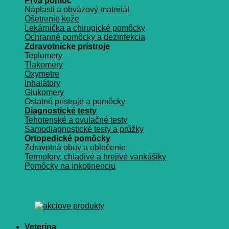
Prvá pomoc
Náplasti a obväzový materiál
Ošetrenie kože
Lekárnička a chirugické pomôcky
Ochranné pomôcky a dezinfekcia
Zdravotnícke prístroje
Teplomery
Tlakomery
Oxymetre
Inhalátory
Glukomery
Ostatné prístroje a pomôcky
Diagnostické testy
Tehotenské a ovulačné testy
Samodiagnostické testy a prúžky
Ortopedické pomôcky
Zdravotná obuv a oblečenie
Termofory, chladivé a hrejivé vankúšiky
Pomôcky na inkotinenciu
Veterina