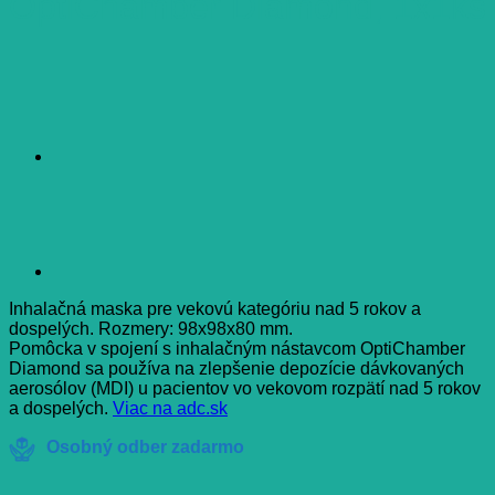
OptiChamber Diamond, 1x1ks
Inhalačná maska pre vekovú kategóriu nad 5 rokov a
dospelých. Rozmery: 98x98x80 mm.
Pomôcka v spojení s inhalačným nástavcom OptiChamber
Diamond sa používa na zlepšenie depozície dávkovaných
aerosólov (MDI) u pacientov vo vekovom rozpätí nad 5 rokov
a dospelých.
Viac na adc.sk
Osobný odber zadarmo