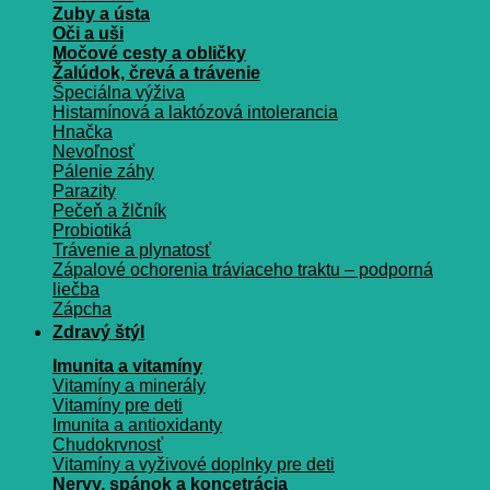
Zuby a ústa
Oči a uši
Močové cesty a obličky
Žalúdok, črevá a trávenie
Špeciálna výživa
Histamínová a laktózová intolerancia
Hnačka
Nevoľnosť
Pálenie záhy
Parazity
Pečeň a žlčník
Probiotiká
Trávenie a plynatosť
Zápalové ochorenia tráviaceho traktu – podporná
liečba
Zápcha
Zdravý štýl
Imunita a vitamíny
Vitamíny a minerály
Vitamíny pre deti
Imunita a antioxidanty
Chudokrvnosť
Vitamíny a vyživové doplnky pre deti
Nervy, spánok a koncetrácia