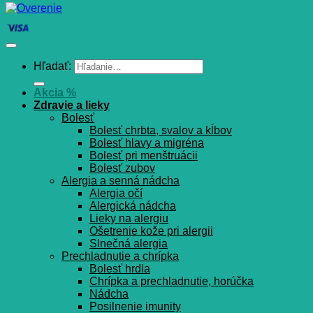
Hľadať:
Akcia %
Zdravie a lieky
Bolesť
Bolesť chrbta, svalov a kĺbov
Bolesť hlavy a migréna
Bolesť pri menštruácii
Bolesť zubov
Alergia a senná nádcha
Alergia očí
Alergická nádcha
Lieky na alergiu
Ošetrenie kože pri alergii
Slnečná alergia
Prechladnutie a chrípka
Bolesť hrdla
Chrípka a prechladnutie, horúčka
Nádcha
Posilnenie imunity