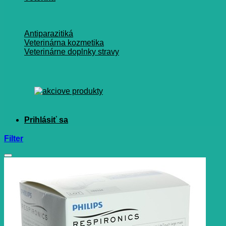
Antiparazitiká
Veterinárna kozmetika
Veterinárne doplnky stravy
Filter