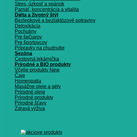
Stres, úzkosť a spánok
Pamäť, koncentrácia a vitalita
Diéta a životný štýl
Bezlepkové a bezlaktózové potraviny
Detoxikácia
Pochutiny
Pre fajčiarov
Pre športovcov
Prípravky na chudnutie
Sezóna
Cestovná lekárnička
Prírodné a BIO produkty
Včelie produkty
Čaje
Homeopatia
Masážne oleje a gély
Prírodné oleje
Prírodné produkty
Prírodné šťavy
Zdravá výživa