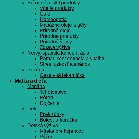
Prírodné a BIO produkty
Včelie produkty
Čaje
Homeopatia
Masážne oleje a gély
Prírodné oleje
Prírodné produkty
Prírodné šťavy
Zdravá výživa
Nervy, spánok, koncentrácia
Pamät, koncentrácia a vitalita
Stres, úzkosť a spánok
Sezóna
Cestovná lekárnička
Matka a dieťa
Mamina
Tehotenstvo
Pôrod
Dojčenie
Deti
Prvé zúbky
Bolesť a horúčka
Detská výživa
Mlieka pre kojencov
Výživa