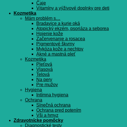
Čaje
Vitamíny a výživové doplnky pre deti
Kozmetika
Mám problém s…
Bradavice a kurie oká
Atopický ekzém, psoriáza a seborea
Hojenie kože
Začervenanie a rosacea
Pigmentové škvrny
Mykóza kože a nechtov
Akné a mastná pleť
Kozmetika
Pleťová
Vlasová
Telová
Na pery
Pre mužov
Hygiena
Intímna hygiena
Ochrana
Slnečná ochrana
Ochrana pred potením
Vši a hmyz
Zdravotnícke pomôcky
Diagnostické testy