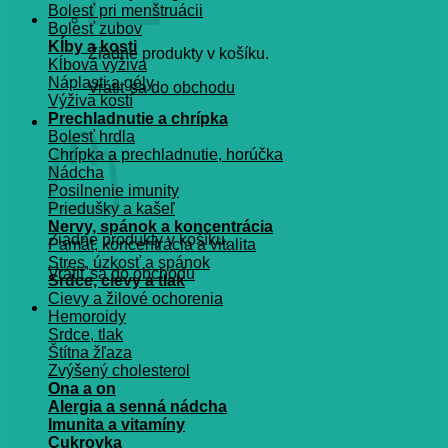
Bolesť pri menštruácii
Bolesť zubov
Kĺby a kosti
Žiadne produkty v košíku.
Kĺbová výživa
Náplasti a gély
Vrátiť sa do obchodu
Výživa kostí
Prechladnutie a chrípka
Košík
Bolesť hrdla
Chrípka a prechladnutie, horúčka
Nádcha
Posilnenie imunity
Priedušky a kašeľ
Nervy, spánok a koncentrácia
Žiadne produkty v košíku.
Pamät, koncentrácia a vitalita
Stres, úzkosť a spánok
Vrátiť sa do obchodu
Srdce, cievy a tlak
Cievy a žilové ochorenia
Hemoroidy
Srdce, tlak
Štítna žľaza
Zvýšený cholesterol
Ona a on
Alergia a senná nádcha
Imunita a vitamíny
Cukrovka