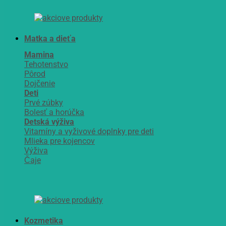
Matka a dieťa
Mamina
Tehotenstvo
Pôrod
Dojčenie
Deti
Prvé zúbky
Bolesť a horúčka
Detská výživa
Vitamíny a vyživové doplnky pre deti
Mlieka pre kojencov
Výživa
Čaje
Kozmetika