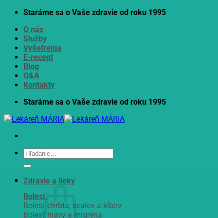
Skip
Staráme sa o Vaše zdravie od roku 1995
to
O nás
content
Služby
Vyšetrenia
E-recept
Blog
Q&A
Kontakty
Staráme sa o Vaše zdravie od roku 1995
Hľadať:
Zdravie a lieky
Bolesť
Bolesť chrbta, svalov a kĺbov
Bolesť hlavy a migréna