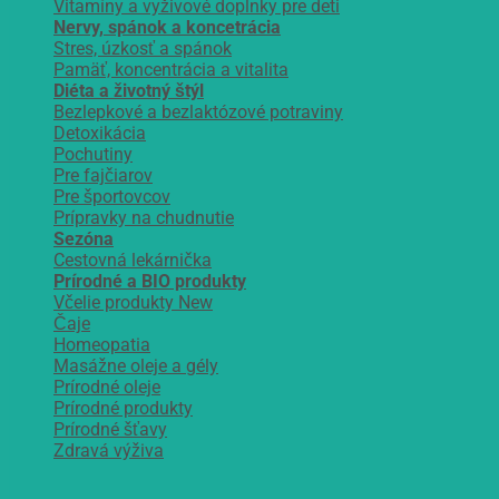
Vitamíny a vyživové doplnky pre deti
Nervy, spánok a koncetrácia
Stres, úzkosť a spánok
Pamäť, koncentrácia a vitalita
Diéta a životný štýl
Bezlepkové a bezlaktózové potraviny
Detoxikácia
Pochutiny
Pre fajčiarov
Pre športovcov
Prípravky na chudnutie
Sezóna
Cestovná lekárnička
Prírodné a BIO produkty
Včelie produkty
Čaje
Homeopatia
Masážne oleje a gély
Prírodné oleje
Prírodné produkty
Prírodné šťavy
Zdravá výživa