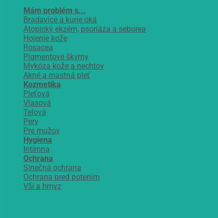
Mám problém s...
Bradavice a kurie oká
Atopický ekzém, psoriáza a seborea
Hojenie kože
Rosacea
Pigmentové škvrny
Mykóza kože a nechtov
Akné a mastná pleť
Kozmetika
Pleťová
Vlasová
Telová
Pery
Pre mužov
Hygiena
Intímna
Ochrana
Slnečná ochrana
Ochrana pred potením
Vši a hmyz