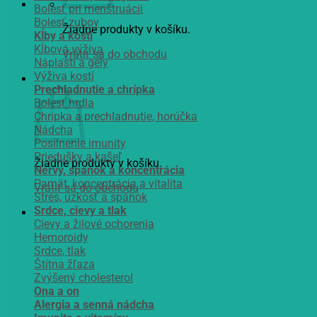
Bolesť pri menštruácii
Bolesť zubov
Žiadne produkty v košíku.
Kĺby a kosti
Kĺbová výživa
Vrátiť sa do obchodu
Náplasti a gély
Výživa kostí
Košík
Prechladnutie a chrípka
Bolesť hrdla
Chrípka a prechladnutie, horúčka
Nádcha
Posilnenie imunity
Priedušky a kašeľ
Žiadne produkty v košíku.
Nervy, spánok a koncentrácia
Pamät, koncentrácia a vitalita
Vrátiť sa do obchodu
Stres, úzkosť a spánok
Srdce, cievy a tlak
Cievy a žilové ochorenia
Hemoroidy
Srdce, tlak
Štítna žľaza
Zvýšený cholesterol
Ona a on
Alergia a senná nádcha