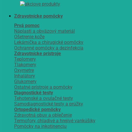
Zdravotnícke pomôcky
Prvá pomoc
Náplasti a obväzový materiál
Ošetrenie kože
Lekárnička a chirugické pomôcky
Ochranné pomôcky a dezinfekcia
Zdravotnícke prístroje
Teplomery
Tlakomery
Oxymetre
Inhalátory
Glukomery
Ostatné prístroje a pomôcky
Diagnostické testy
Tehotenské a ovulačné testy
Samodiagnostické testy a prúžky
Ortopedické pomôcky
Zdravotná obuv a oblečenie
Termofory, chladivé a hrejivé vankúšiky
Pomôcky na inkotinenciu