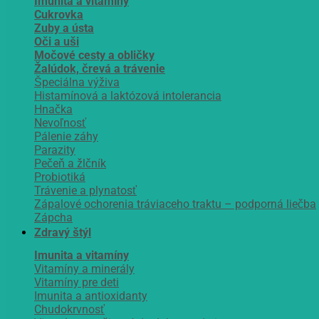
Imunita a vitamíny
Cukrovka
Zuby a ústa
Oči a uši
Močové cesty a obličky
Žalúdok, črevá a trávenie
Špeciálna výživa
Histamínová a laktózová intolerancia
Hnačka
Nevoľnosť
Pálenie záhy
Parazity
Pečeň a žlčník
Probiotiká
Trávenie a plynatosť
Zápalové ochorenia tráviaceho traktu – podporná liečba
Zápcha
Zdravý štýl
Imunita a vitamíny
Vitamíny a minerály
Vitamíny pre deti
Imunita a antioxidanty
Chudokrvnosť