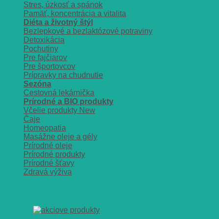
Stres, úzkosť a spánok
Pamäť, koncentrácia a vitalita
Diéta a životný štýl
Bezlepkové a bezlaktózové potraviny
Detoxikácia
Pochutiny
Pre fajčiarov
Pre športovcov
Prípravky na chudnutie
Sezóna
Cestovná lekárnička
Prírodné a BIO produkty
Včelie produkty
Čaje
Homeopatia
Masážne oleje a gély
Prírodné oleje
Prírodné produkty
Prírodné šťavy
Zdravá výživa