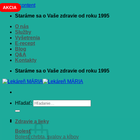
Skip to content
AKCIA
AKCIA
Staráme sa o Vaše zdravie od roku 1995
O nás
Služby
Vyšetrenia
E-recept
Blog
Q&A
Kontakty
Staráme sa o Vaše zdravie od roku 1995
Hľadať:
Zdravie a lieky
Bolesť
Bolesť chrbta, svalov a kĺbov