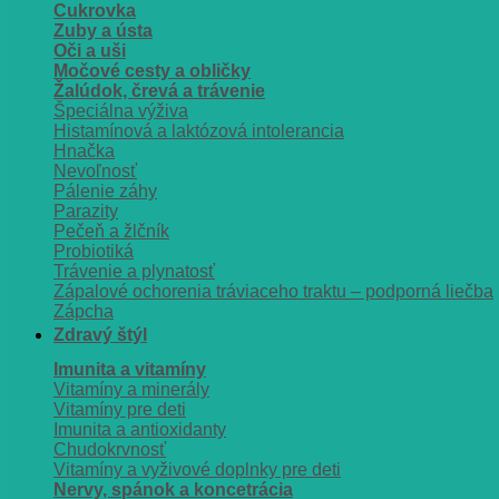
Cukrovka
Zuby a ústa
Oči a uši
Močové cesty a obličky
Žalúdok, črevá a trávenie
Špeciálna výživa
Histamínová a laktózová intolerancia
Hnačka
Nevoľnosť
Pálenie záhy
Parazity
Pečeň a žlčník
Probiotiká
Trávenie a plynatosť
Zápalové ochorenia tráviaceho traktu – podporná liečba
Zápcha
Zdravý štýl
Imunita a vitamíny
Vitamíny a minerály
Vitamíny pre deti
Imunita a antioxidanty
Chudokrvnosť
Vitamíny a vyživové doplnky pre deti
Nervy, spánok a koncetrácia