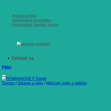
Antiparazitiká
Veterinárna kozmetika
Veterinárne doplnky stravy
Filter
Domov
/
Zdravie a lieky
/
Močové cesty a obličky
FEMANNOSE F Direkt prášok v