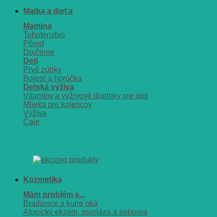
Matka a dieťa
Mamina
Tehotenstvo
Pôrod
Dojčenie
Deti
Prvé zúbky
Bolesť a horúčka
Detská výživa
Vitamíny a vyživové doplnky pre deti
Mlieka pre kojencov
Výživa
Čaje
Kozmetika
Mám problém s...
Bradavice a kurie oká
Atopický ekzém, psoriáza a seborea