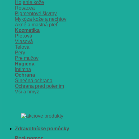
Hojenie kože
Rosacea
Pigmentové škvrny
Mykóza kože a nechtov
Akné a mastná pleť
Kozmetika
Pleťová
Vlasová
Telová
Pery
Pre mužov
Hygiena
Intímna
Ochrana
Slnečná ochrana
Ochrana pred potením
Vši a hmyz
Zdravotnícke pomôcky
Prvá pomoc