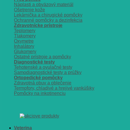
Náplasti a obväzový materiál
Ošetrenie kože
Lekárnička a chirugické pomôcky
Ochranné pomôcky a dezinfekcia
Zdravotnícke prístroje
Teplomery
Tlakomery
Oxymetre
Inhalátory
Glukomery
Ostatné prístroje a pomôcky
Diagnostické testy
Tehotenské a ovulačné testy
Samodiagnostické testy a prúžky
Ortopedické pomôcky
Zdravotná obuv a oblečenie
Termofory, chladivé a hrejivé vankúšiky
Pomôcky na inkotinenciu
Veterina