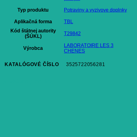
Typ produktu
Potraviny a vyzivove doplnky
Aplikačná forma
TBL
Kód štátnej autority
T29842
(ŠÚKL)
LABORATOIRE LES 3
Výrobca
CHENES
KATALÓGOVÉ ČÍSLO
3525722056281
Súvisiace produkty