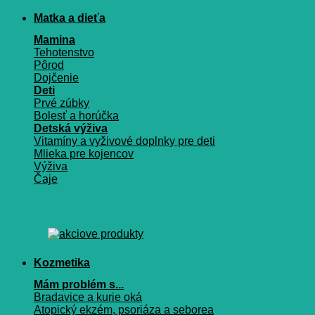
Matka a dieťa
Mamina
Tehotenstvo
Pôrod
Dojčenie
Deti
Prvé zúbky
Bolesť a horúčka
Detská výživa
Vitamíny a vyživové doplnky pre deti
Mlieka pre kojencov
Výživa
Čaje
Kozmetika
Mám problém s...
Bradavice a kurie oká
Atopický ekzém, psoriáza a seborea