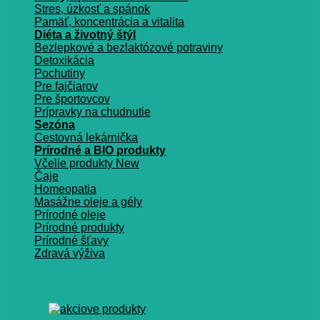
Stres, úzkosť a spánok
Pamäť, koncentrácia a vitalita
Diéta a životný štýl
Bezlepkové a bezlaktózové potraviny
Detoxikácia
Pochutiny
Pre fajčiarov
Pre športovcov
Prípravky na chudnutie
Sezóna
Cestovná lekárnička
Prírodné a BIO produkty
Včelie produkty
Čaje
Homeopatia
Masážne oleje a gély
Prírodné oleje
Prírodné produkty
Prírodné šťavy
Zdravá výživa