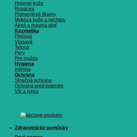
Hojenie kože
Rosacea
Pigmentové škvrny
Mykóza kože a nechtov
Akné a mastná pleť
Kozmetika
Pleťová
Vlasová
Telová
Pery
Pre mužov
Hygiena
Intímna
Ochrana
Slnečná ochrana
Ochrana pred potením
Vši a hmyz
Zdravotnícke pomôcky