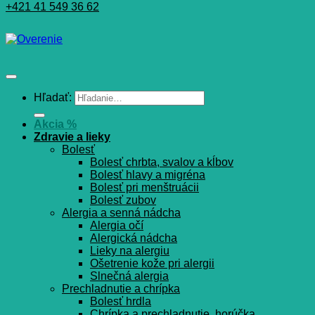
+421 41 549 36 62
Hľadať:
Akcia %
Zdravie a lieky
Bolesť
Bolesť chrbta, svalov a kĺbov
Bolesť hlavy a migréna
Bolesť pri menštruácii
Bolesť zubov
Alergia a senná nádcha
Alergia očí
Alergická nádcha
Lieky na alergiu
Ošetrenie kože pri alergii
Slnečná alergia
Prechladnutie a chrípka
Bolesť hrdla
Chrípka a prechladnutie, horúčka