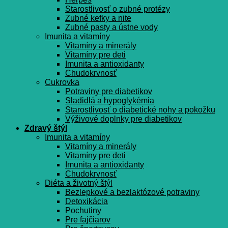
Starostlivosť o zubné protézy
Zubné kefky a nite
Zubné pasty a ústne vody
Imunita a vitamíny
Vitamíny a minerály
Vitamíny pre deti
Imunita a antioxidanty
Chudokrvnosť
Cukrovka
Potraviny pre diabetikov
Sladidlá a hypoglykémia
Starostlivosť o diabetické nohy a pokožku
Výživové doplnky pre diabetikov
Zdravý štýl
Imunita a vitamíny
Vitamíny a minerály
Vitamíny pre deti
Imunita a antioxidanty
Chudokrvnosť
Diéta a životný štýl
Bezlepkové a bezlaktózové potraviny
Detoxikácia
Pochutiny
Pre fajčiarov