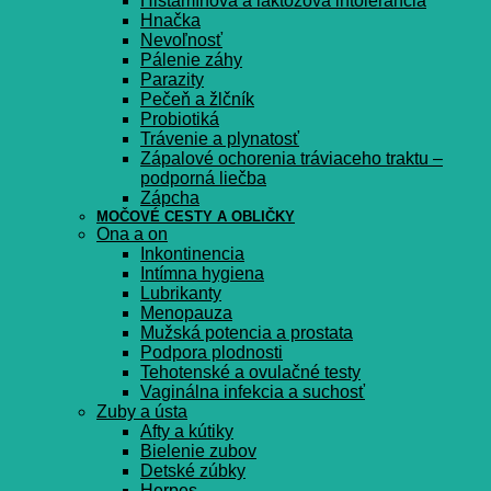
Histamínová a laktózová intolerancia
Hnačka
Nevoľnosť
Pálenie záhy
Parazity
Pečeň a žlčník
Probiotiká
Trávenie a plynatosť
Zápalové ochorenia tráviaceho traktu –
podporná liečba
Zápcha
MOČOVÉ CESTY A OBLIČKY
Ona a on
Inkontinencia
Intímna hygiena
Lubrikanty
Menopauza
Mužská potencia a prostata
Podpora plodnosti
Tehotenské a ovulačné testy
Vaginálna infekcia a suchosť
Zuby a ústa
Afty a kútiky
Bielenie zubov
Detské zúbky
Herpes