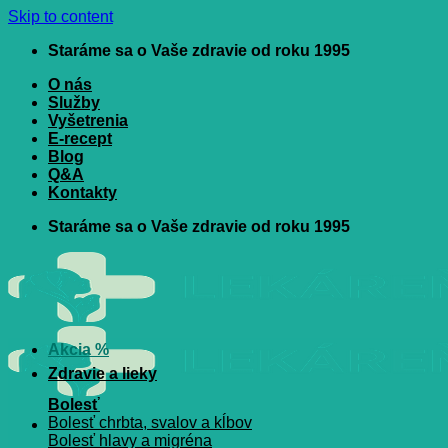
Skip to content
Staráme sa o Vaše zdravie od roku 1995
O nás
Služby
Vyšetrenia
E-recept
Blog
Q&A
Kontakty
Staráme sa o Vaše zdravie od roku 1995
Akcia %
Zdravie a lieky
Bolesť
Bolesť chrbta, svalov a kĺbov
Bolesť hlavy a migréna