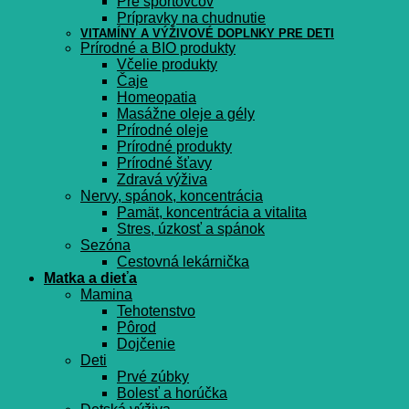
Pre športovcov
Prípravky na chudnutie
VITAMÍNY A VÝŽIVOVÉ DOPLNKY PRE DETI
Prírodné a BIO produkty
Včelie produkty
Čaje
Homeopatia
Masážne oleje a gély
Prírodné oleje
Prírodné produkty
Prírodné šťavy
Zdravá výživa
Nervy, spánok, koncentrácia
Pamät, koncentrácia a vitalita
Stres, úzkosť a spánok
Sezóna
Cestovná lekárnička
Matka a dieťa
Mamina
Tehotenstvo
Pôrod
Dojčenie
Deti
Prvé zúbky
Bolesť a horúčka