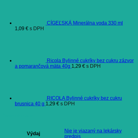
CÍGEĽSKÁ Minerálna voda 330 ml
1,09
€
s DPH
Ricola Bylinné cukríky bez cukru zázvor
a pomarančová mäta 40g
1,29
€
s DPH
RICOLA Bylinné cukríky bez cukru
brusnica 40 g
1,29
€
s DPH
Ďalšie informácie
Nie je viazaný na lekársky
Výdaj
predpis