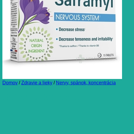
Domov
/
Zdravie a lieky
/
Nervy, spánok, koncentrácia
Saframyl 30 tabliet