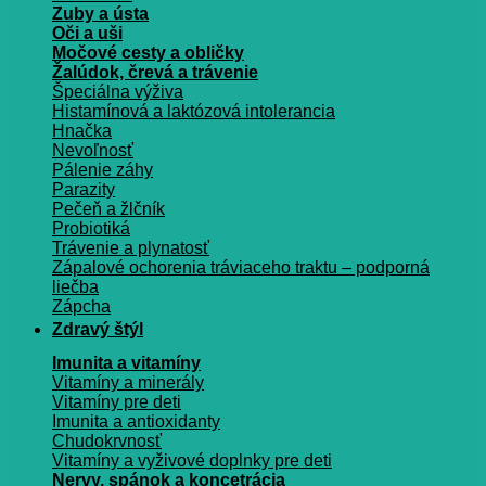
Zuby a ústa
Oči a uši
Močové cesty a obličky
Žalúdok, črevá a trávenie
Špeciálna výživa
Histamínová a laktózová intolerancia
Hnačka
Nevoľnosť
Pálenie záhy
Parazity
Pečeň a žlčník
Probiotiká
Trávenie a plynatosť
Zápalové ochorenia tráviaceho traktu – podporná
liečba
Zápcha
Zdravý štýl
Imunita a vitamíny
Vitamíny a minerály
Vitamíny pre deti
Imunita a antioxidanty
Chudokrvnosť
Vitamíny a vyživové doplnky pre deti
Nervy, spánok a koncetrácia