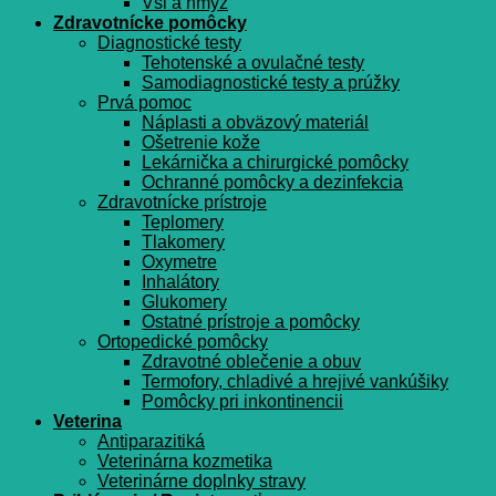
Vši a hmyz
Zdravotnícke pomôcky
Diagnostické testy
Tehotenské a ovulačné testy
Samodiagnostické testy a prúžky
Prvá pomoc
Náplasti a obväzový materiál
Ošetrenie kože
Lekárnička a chirurgické pomôcky
Ochranné pomôcky a dezinfekcia
Zdravotnícke prístroje
Teplomery
Tlakomery
Oxymetre
Inhalátory
Glukomery
Ostatné prístroje a pomôcky
Ortopedické pomôcky
Zdravotné oblečenie a obuv
Termofory, chladivé a hrejivé vankúšiky
Pomôcky pri inkontinencii
Veterina
Antiparazitiká
Veterinárna kozmetika
Veterinárne doplnky stravy