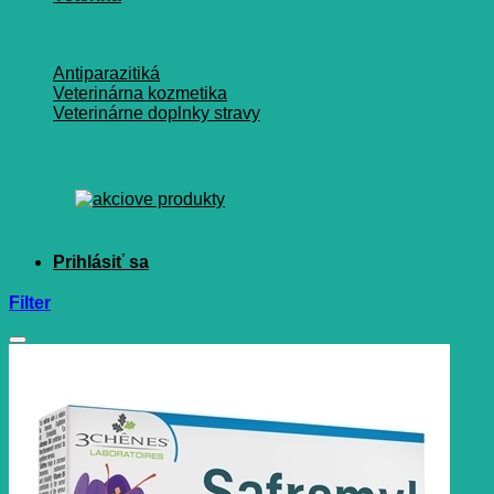
Antiparazitiká
Veterinárna kozmetika
Veterinárne doplnky stravy
Filter