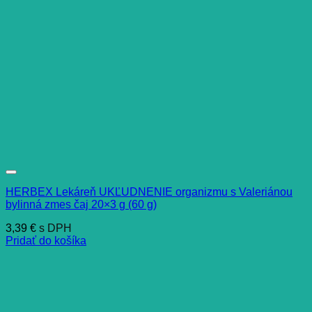
HERBEX Lekáreň UKĽUDNENIE organizmu s Valeriánou
bylinná zmes čaj 20×3 g (60 g)
3,39
€
s DPH
Pridať do košíka