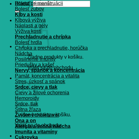
Bolesť pri menštruácii
Hľadať:
Bolesť zubov
Kĺby a kosti
Kĺbová výživa
Náplasti a gély
Výživa kostí
Prechladnutie a chrípka
Bolesť hrdla
Chrípka a prechladnutie, horúčka
Nádcha
Žiadne produkty v košíku.
Posilnenie imunity
Priedušky a kašeľ
Vrátiť sa do obchodu
Nervy, spánok a koncentrácia
Pamät, koncentrácia a vitalita
Košík
Stres, úzkosť a spánok
Srdce, cievy a tlak
Cievy a žilové ochorenia
Hemoroidy
Srdce, tlak
Štítna žľaza
Žiadne produkty v košíku.
Zvýšený cholesterol
Ona a on
Vrátiť sa do obchodu
Alergia a senná nádcha
Imunita a vitamíny
Cukrovka