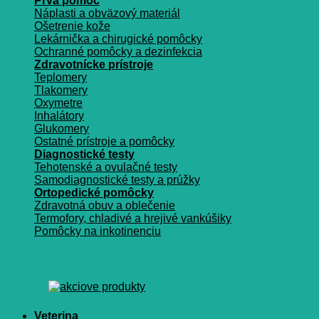
Prvá pomoc
Náplasti a obväzový materiál
Ošetrenie kože
Lekárnička a chirugické pomôcky
Ochranné pomôcky a dezinfekcia
Zdravotnícke prístroje
Teplomery
Tlakomery
Oxymetre
Inhalátory
Glukomery
Ostatné prístroje a pomôcky
Diagnostické testy
Tehotenské a ovulačné testy
Samodiagnostické testy a prúžky
Ortopedické pomôcky
Zdravotná obuv a oblečenie
Termofory, chladivé a hrejivé vankúšiky
Pomôcky na inkotinenciu
Veterina