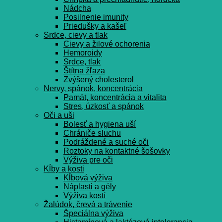
Nádcha
Posilnenie imunity
Priedušky a kašeľ
Srdce, cievy a tlak
Cievy a žilové ochorenia
Hemoroidy
Srdce, tlak
Štítna žľaza
Zvýšený cholesterol
Nervy, spánok, koncentrácia
Pamät, koncentrácia a vitalita
Stres, úzkosť a spánok
Oči a uši
Bolesť a hygiena uší
Chrániče sluchu
Podráždené a suché oči
Roztoky na kontaktné šošovky
Výživa pre oči
Kĺby a kosti
Kĺbová výživa
Náplasti a gély
Výživa kostí
Žalúdok, črevá a trávenie
Špeciálna výživa