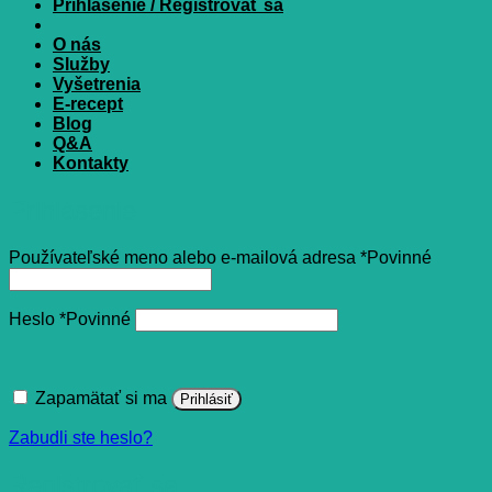
Prihlásenie / Registrovať sa
O nás
Služby
Vyšetrenia
E-recept
Blog
Q&A
Kontakty
Prihlásenie
Používateľské meno alebo e-mailová adresa
*
Povinné
Heslo
*
Povinné
Zapamätať si ma
Prihlásiť
Zabudli ste heslo?
Registrovať sa