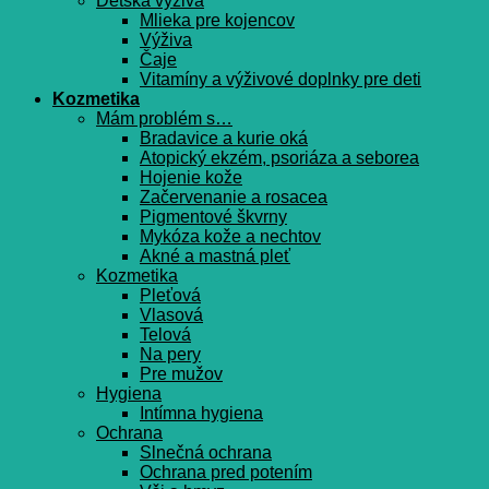
Detská výživa
Mlieka pre kojencov
Výživa
Čaje
Vitamíny a výživové doplnky pre deti
Kozmetika
Mám problém s…
Bradavice a kurie oká
Atopický ekzém, psoriáza a seborea
Hojenie kože
Začervenanie a rosacea
Pigmentové škvrny
Mykóza kože a nechtov
Akné a mastná pleť
Kozmetika
Pleťová
Vlasová
Telová
Na pery
Pre mužov
Hygiena
Intímna hygiena
Ochrana
Slnečná ochrana
Ochrana pred potením