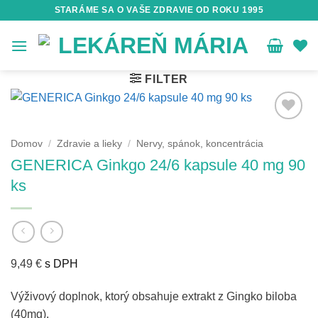
Skip
STARÁME SA O VAŠE ZDRAVIE OD ROKU 1995
to
content
FILTER
Domov
/
Zdravie a lieky
/
Nervy, spánok, koncentrácia
GENERICA Ginkgo 24/6 kapsule 40 mg 90
ks
9,49
€
s DPH
Výživový doplnok, ktorý obsahuje extrakt z Gingko biloba
(40mg).