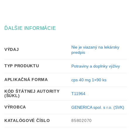
ĎALŠIE INFORMÁCIE
Nie je viazaný na lekársky
VÝDAJ
predpis
TYP PRODUKTU
Potraviny a doplnky výživy
APLIKAČNÁ FORMA
cps 40 mg 1×90 ks
KÓD ŠTÁTNEJ AUTORITY
T11964
(ŠÚKL)
VÝROBCA
GENERICA spol. s r.o. (SVK)
KATALÓGOVÉ ČÍSLO
85802070