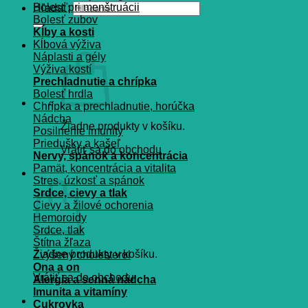
Bolesť pri menštruácii
Hľadať:
Bolesť zubov
Kĺby a kosti
Kĺbová výživa
Náplasti a gély
Výživa kostí
Prechladnutie a chrípka
Bolesť hrdla
Chrípka a prechladnutie, horúčka
Nádcha
Žiadne produkty v košíku.
Posilnenie imunity
Priedušky a kašeľ
Vrátiť sa do obchodu
Nervy, spánok a koncentrácia
Pamät, koncentrácia a vitalita
Košík
Stres, úzkosť a spánok
Srdce, cievy a tlak
Cievy a žilové ochorenia
Hemoroidy
Srdce, tlak
Štítna žľaza
Žiadne produkty v košíku.
Zvýšený cholesterol
Ona a on
Vrátiť sa do obchodu
Alergia a senná nádcha
Imunita a vitamíny
Cukrovka