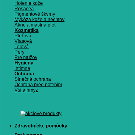
Hojenie kože
Rosacea
Pigmentové škvrny
Mykóza kože a nechtov
Akné a mastná pleť
Kozmetika
Pleťová
Vlasová
Telová
Pery
Pre mužov
Hygiena
Intímna
Ochrana
Slnečná ochrana
Ochrana pred potením
Vši a hmyz
Zdravotnícke pomôcky