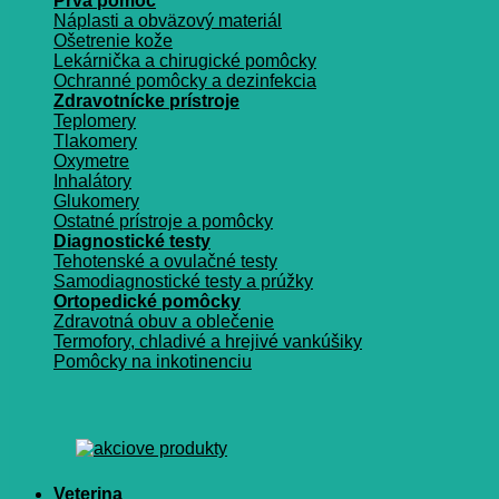
Prvá pomoc
Náplasti a obväzový materiál
Ošetrenie kože
Lekárnička a chirugické pomôcky
Ochranné pomôcky a dezinfekcia
Zdravotnícke prístroje
Teplomery
Tlakomery
Oxymetre
Inhalátory
Glukomery
Ostatné prístroje a pomôcky
Diagnostické testy
Tehotenské a ovulačné testy
Samodiagnostické testy a prúžky
Ortopedické pomôcky
Zdravotná obuv a oblečenie
Termofory, chladivé a hrejivé vankúšiky
Pomôcky na inkotinenciu
Veterina