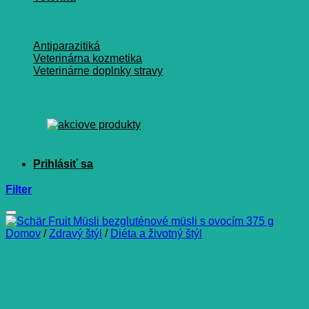
Antiparazitiká
Veterinárna kozmetika
Veterinárne doplnky stravy
Filter
Domov
/
Zdravý štýl
/
Diéta a životný štýl
Schär Fruit Müsli
bezgluténové müsli s ovocím