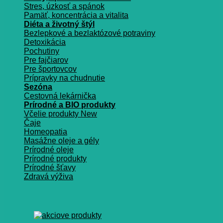
Stres, úzkosť a spánok
Pamäť, koncentrácia a vitalita
Diéta a životný štýl
Bezlepkové a bezlaktózové potraviny
Detoxikácia
Pochutiny
Pre fajčiarov
Pre športovcov
Prípravky na chudnutie
Sezóna
Cestovná lekárnička
Prírodné a BIO produkty
Včelie produkty
Čaje
Homeopatia
Masážne oleje a gély
Prírodné oleje
Prírodné produkty
Prírodné šťavy
Zdravá výživa