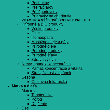
Pochutiny
Pre fajčiarov
Pre športovcov
Prípravky na chudnutie
VITAMÍNY A VÝŽIVOVÉ DOPLNKY PRE DETI
Prírodné a BIO produkty
Včelie produkty
Čaje
Homeopatia
Masážne oleje a gély
Prírodné oleje
Prírodné produkty
Prírodné šťavy
Zdravá výživa
Nervy, spánok, koncentrácia
Pamät, koncentrácia a vitalita
Stres, úzkosť a spánok
Sezóna
Cestovná lekárnička
Matka a dieťa
Mamina
Tehotenstvo
Pôrod
Dojčenie
Deti