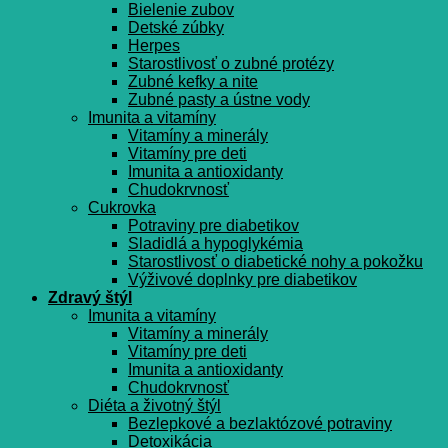
Bielenie zubov
Detské zúbky
Herpes
Starostlivosť o zubné protézy
Zubné kefky a nite
Zubné pasty a ústne vody
Imunita a vitamíny
Vitamíny a minerály
Vitamíny pre deti
Imunita a antioxidanty
Chudokrvnosť
Cukrovka
Potraviny pre diabetikov
Sladidlá a hypoglykémia
Starostlivosť o diabetické nohy a pokožku
Výživové doplnky pre diabetikov
Zdravý štýl
Imunita a vitamíny
Vitamíny a minerály
Vitamíny pre deti
Imunita a antioxidanty
Chudokrvnosť
Diéta a životný štýl
Bezlepkové a bezlaktózové potraviny
Detoxikácia