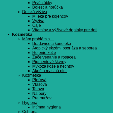
Prvé zúbky
Bolesť a horúčka
Detská výživa
Mlieka pre kojencov
Výživa
Čaje
Vitamíny a výživové doplnky pre deti
Kozmetika
Mám problém s…
Bradavice a kurie oká
Atopický ekzém, psoriáza a seborea
Hojenie kože
Začervenanie a rosacea
Pigmentové škvrny
Mykóza kože a nechtov
Akné a mastná pleť
Kozmetika
Pleťová
Vlasová
Telová
Na pery
Pre mužov
Hygiena
Intímna hygiena
Ochrana