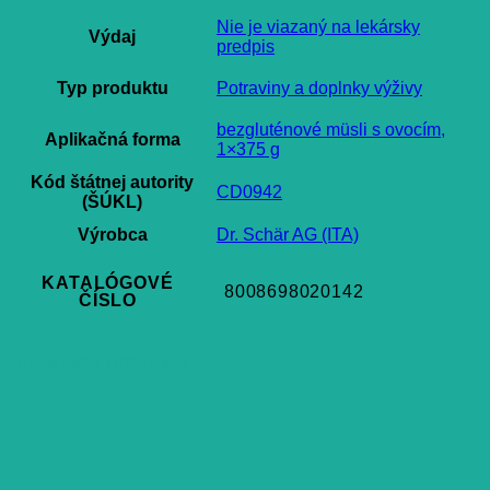
Nie je viazaný na lekársky
Výdaj
predpis
Typ produktu
Potraviny a doplnky výživy
bezgluténové müsli s ovocím,
Aplikačná forma
1×375 g
Kód štátnej autority
CD0942
(ŠÚKL)
Výrobca
Dr. Schär AG (ITA)
KATALÓGOVÉ
8008698020142
ČÍSLO
Súvisiace produkty