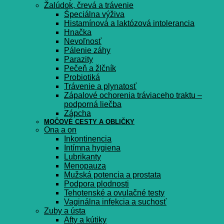
Žalúdok, črevá a trávenie
Špeciálna výživa
Histamínová a laktózová intolerancia
Hnačka
Nevoľnosť
Pálenie záhy
Parazity
Pečeň a žlčník
Probiotiká
Trávenie a plynatosť
Zápalové ochorenia tráviaceho traktu –
podporná liečba
Zápcha
MOČOVÉ CESTY A OBLIČKY
Ona a on
Inkontinencia
Intímna hygiena
Lubrikanty
Menopauza
Mužská potencia a prostata
Podpora plodnosti
Tehotenské a ovulačné testy
Vaginálna infekcia a suchosť
Zuby a ústa
Afty a kútiky