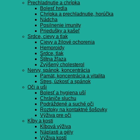
Prechladnutie a chrípka
Bolesť hrdla
Chrípka a prechladnutie, horúčka
Nádcha
Posilnenie imunity
Priedušky a kašeľ
Srdce, cievy a tlak
Cievy a žilové ochorenia
Hemoroidy
Srdce, tlak
Štítna žľaza
Zvýšený cholesterol
Nervy, spánok, koncentrácia
Pamät, koncentrácia a vitalita
Stres, úzkosť a spánok
Oči a uši
Bolesť a hygiena uší
Chrániče sluchu
Podráždené a suché oči
Roztoky na kontaktné šošovky
Výživa pre oči
Kĺby a kosti
Kĺbová výživa
Náplasti a gély
Výživa kostí