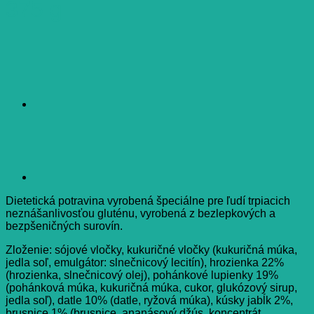
375 g
Dietetická potravina vyrobená špeciálne pre ľudí trpiacich
neznášanlivosťou gluténu, vyrobená z bezlepkových a
bezpšeničných surovín.
Zloženie: sójové vločky, kukuričné vločky (kukuričná múka,
jedla soľ, emulgátor: slnečnicový lecitín), hrozienka 22%
(hrozienka, slnečnicový olej), pohánkové lupienky 19%
(pohánková múka, kukuričná múka, cukor, glukózový sirup,
jedla soľ), datle 10% (datle, ryžová múka), kúsky jabĺk 2%,
brusnice 1% (brusnice, ananásový džús, koncentrát,