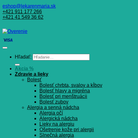
eshop@lekarenmaria.sk
+421 911 177 266
+421 41 549 36 62
Hľadať:
Akcia %
Zdravie a lieky
Bolesť
Bolesť chrbta, svalov a kĺbov
Bolesť hlavy a migréna
Bolesť pri menštruácii
Bolesť zubov
Alergia a senná nádcha
Alergia očí
Alergická nádcha
Lieky na alergiu
Ošetrenie kože pri alergii
Slnečná alergia