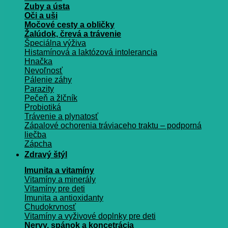
Zuby a ústa
Oči a uši
Močové cesty a obličky
Žalúdok, črevá a trávenie
Špeciálna výživa
Histamínová a laktózová intolerancia
Hnačka
Nevoľnosť
Pálenie záhy
Parazity
Pečeň a žlčník
Probiotiká
Trávenie a plynatosť
Zápalové ochorenia tráviaceho traktu – podporná
liečba
Zápcha
Zdravý štýl
Imunita a vitamíny
Vitamíny a minerály
Vitamíny pre deti
Imunita a antioxidanty
Chudokrvnosť
Vitamíny a vyživové doplnky pre deti
Nervy, spánok a koncetrácia