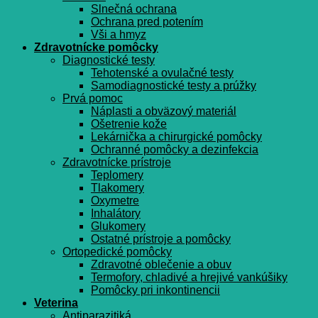
Slnečná ochrana
Ochrana pred potením
Vši a hmyz
Zdravotnícke pomôcky
Diagnostické testy
Tehotenské a ovulačné testy
Samodiagnostické testy a prúžky
Prvá pomoc
Náplasti a obväzový materiál
Ošetrenie kože
Lekárnička a chirurgické pomôcky
Ochranné pomôcky a dezinfekcia
Zdravotnícke prístroje
Teplomery
Tlakomery
Oxymetre
Inhalátory
Glukomery
Ostatné prístroje a pomôcky
Ortopedické pomôcky
Zdravotné oblečenie a obuv
Termofory, chladivé a hrejivé vankúšiky
Pomôcky pri inkontinencii
Veterina
Antiparazitiká