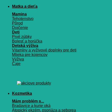
Matka a dieťa
Mamina
Tehotenstvo
Pôrod
Dojčenie
Deti
Prvé zúbky
Bolesť a horúčka
Detská výživa
Vitamíny a vyživové doplnky pre deti
Mlieka pre kojencov
Výživa
Čaje
Kozmetika
Mám problém s...
Bradavice a kurie oká
Atopický ekzém, psoriáza a seborea