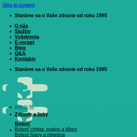
Skip to content
Staráme sa o Vaše zdravie od roku 1995
O nás
Služby
Vyšetrenia
E-recept
Blog
Q&A
Kontakty
Staráme sa o Vaše zdravie od roku 1995
Akcia %
Zdravie a lieky
Bolesť
Bolesť chrbta, svalov a kĺbov
Bolesť hlavy a migréna