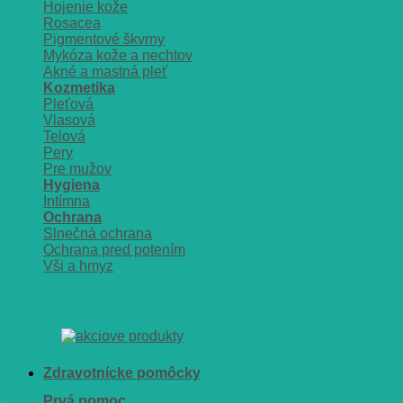
Hojenie kože
Rosacea
Pigmentové škvrny
Mykóza kože a nechtov
Akné a mastná pleť
Kozmetika
Pleťová
Vlasová
Telová
Pery
Pre mužov
Hygiena
Intímna
Ochrana
Slnečná ochrana
Ochrana pred potením
Vši a hmyz
Zdravotnícke pomôcky
Prvá pomoc