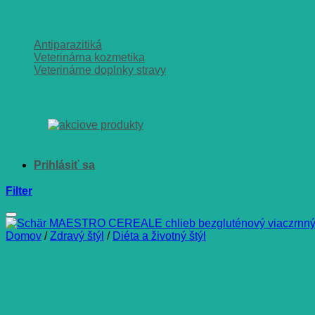
Antiparazitiká
Veterinárna kozmetika
Veterinárne doplnky stravy
Filter
Domov
/
Zdravý štýl
/
Diéta a životný štýl
Schär MAESTRO CEREALE chlie