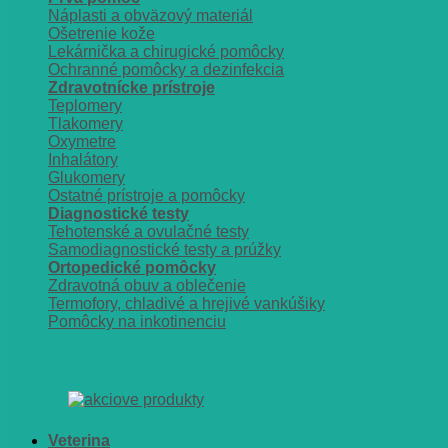
Náplasti a obväzový materiál
Ošetrenie kože
Lekárnička a chirugické pomôcky
Ochranné pomôcky a dezinfekcia
Zdravotnícke prístroje
Teplomery
Tlakomery
Oxymetre
Inhalátory
Glukomery
Ostatné prístroje a pomôcky
Diagnostické testy
Tehotenské a ovulačné testy
Samodiagnostické testy a prúžky
Ortopedické pomôcky
Zdravotná obuv a oblečenie
Termofory, chladivé a hrejivé vankúšiky
Pomôcky na inkotinenciu
Veterina