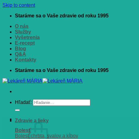
Skip to content
Staráme sa o Vaše zdravie od roku 1995
O nás
Služby
Vyšetrenia
E-recept
Blog
Q&A
Kontakty
Staráme sa o Vaše zdravie od roku 1995
Hľadať:
Zdravie a lieky
Bolesť
Bolesť chrbta, svalov a kĺbov