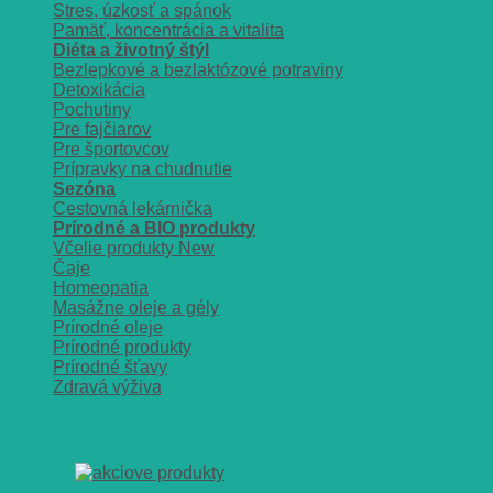
Stres, úzkosť a spánok
Pamäť, koncentrácia a vitalita
Diéta a životný štýl
Bezlepkové a bezlaktózové potraviny
Detoxikácia
Pochutiny
Pre fajčiarov
Pre športovcov
Prípravky na chudnutie
Sezóna
Cestovná lekárnička
Prírodné a BIO produkty
Včelie produkty
Čaje
Homeopatia
Masážne oleje a gély
Prírodné oleje
Prírodné produkty
Prírodné šťavy
Zdravá výživa