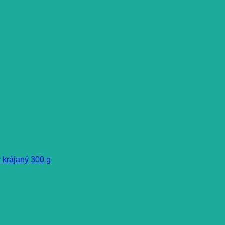
b bezgluténový viaczrnný krá