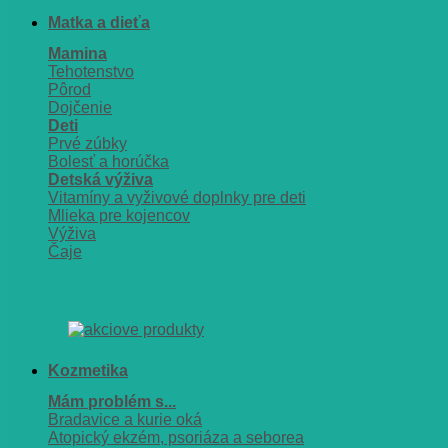
Matka a dieťa
Mamina
Tehotenstvo
Pôrod
Dojčenie
Deti
Prvé zúbky
Bolesť a horúčka
Detská výživa
Vitamíny a vyživové doplnky pre deti
Mlieka pre kojencov
Výživa
Čaje
Kozmetika
Mám problém s...
Bradavice a kurie oká
Atopický ekzém, psoriáza a seborea