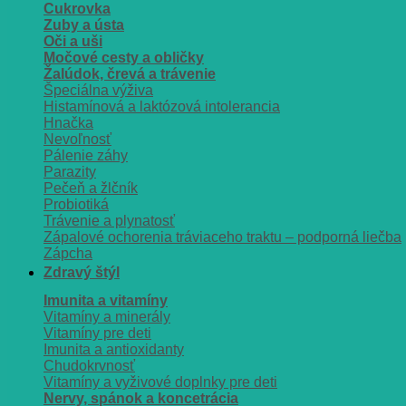
Cukrovka
Zuby a ústa
Oči a uši
Močové cesty a obličky
Žalúdok, črevá a trávenie
Špeciálna výživa
Histamínová a laktózová intolerancia
Hnačka
Nevoľnosť
Pálenie záhy
Parazity
Pečeň a žlčník
Probiotiká
Trávenie a plynatosť
Zápalové ochorenia tráviaceho traktu – podporná liečba
Zápcha
Zdravý štýl
Imunita a vitamíny
Vitamíny a minerály
Vitamíny pre deti
Imunita a antioxidanty
Chudokrvnosť
Vitamíny a vyživové doplnky pre deti
Nervy, spánok a koncetrácia