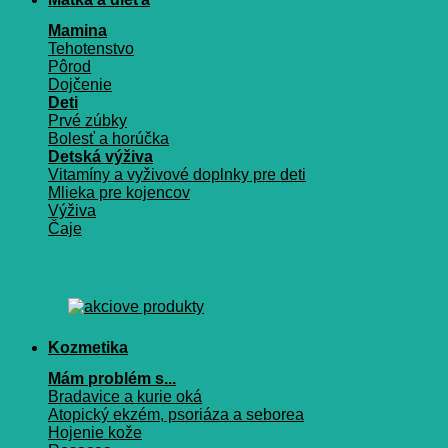
Mamina
Tehotenstvo
Pôrod
Dojčenie
Deti
Prvé zúbky
Bolesť a horúčka
Detská výživa
Vitamíny a vyživové doplnky pre deti
Mlieka pre kojencov
Výživa
Čaje
Kozmetika
Mám problém s...
Bradavice a kurie oká
Atopický ekzém, psoriáza a seborea
Hojenie kože