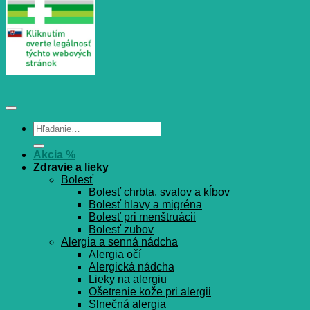
Hľadať:
Akcia %
Zdravie a lieky
Bolesť
Bolesť chrbta, svalov a kĺbov
Bolesť hlavy a migréna
Bolesť pri menštruácii
Bolesť zubov
Alergia a senná nádcha
Alergia očí
Alergická nádcha
Lieky na alergiu
Ošetrenie kože pri alergii
Slnečná alergia