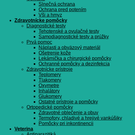
Slnečná ochrana
Ochrana pred potením
Vši a hmyz
Zdravotnícke pomôcky
Diagnostické testy
Tehotenské a ovulačné testy
Samodiagnostické testy a prúžky
Prvá pomoc
Náplasti a obväzový materiál
Ošetrenie kože
Lekárnička a chirurgické pomôcky
Ochranné pomôcky a dezinfekcia
Zdravotnícke prístroje
Teplomery
Tlakomery
Oxymetre
Inhalátory
Glukomery
Ostatné prístroje a pomôcky
Ortopedické pomôcky
Zdravotné oblečenie a obuv
Termofory, chladivé a hrejivé vankúšiky
Pomôcky pri inkontinencii
Veterina
Antiparazitiká