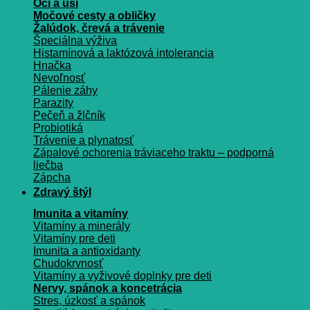
Oči a uši
Močové cesty a obličky
Žalúdok, črevá a trávenie
Špeciálna výživa
Histamínová a laktózová intolerancia
Hnačka
Nevoľnosť
Pálenie záhy
Parazity
Pečeň a žlčník
Probiotiká
Trávenie a plynatosť
Zápalové ochorenia tráviaceho traktu – podporná
liečba
Zápcha
Zdravý štýl
Imunita a vitamíny
Vitamíny a minerály
Vitamíny pre deti
Imunita a antioxidanty
Chudokrvnosť
Vitamíny a vyživové doplnky pre deti
Nervy, spánok a koncetrácia
Stres, úzkosť a spánok