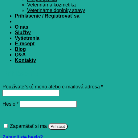
Veterinárna kozmetika
Veterinárne doplnky stravy
Prihlásenie / Registrovať sa
O nás
Služby
Vyšetrenia
E-recept
Blog
Q&A
Kontakty
Prihlásenie
Povinné
Používateľské meno alebo e-mailová adresa
*
Povinné
Heslo
*
Zapamätať si ma
Prihlásiť
Zabudli ste heslo?