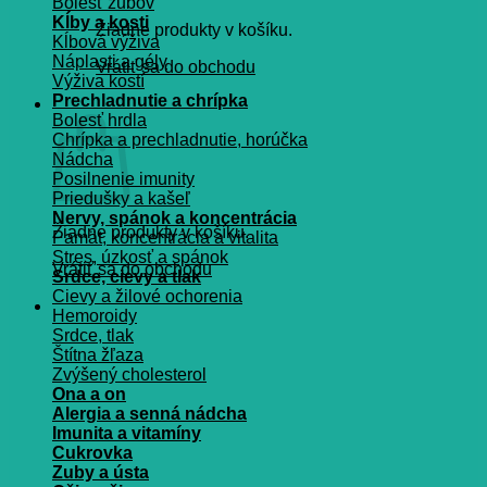
Bolesť zubov
Kĺby a kosti
Žiadne produkty v košíku.
Kĺbová výživa
Náplasti a gély
Vrátiť sa do obchodu
Výživa kostí
Prechladnutie a chrípka
Košík
Bolesť hrdla
Chrípka a prechladnutie, horúčka
Nádcha
Posilnenie imunity
Priedušky a kašeľ
Nervy, spánok a koncentrácia
Žiadne produkty v košíku.
Pamät, koncentrácia a vitalita
Stres, úzkosť a spánok
Vrátiť sa do obchodu
Srdce, cievy a tlak
Cievy a žilové ochorenia
Hemoroidy
Srdce, tlak
Štítna žľaza
Zvýšený cholesterol
Ona a on
Alergia a senná nádcha
Imunita a vitamíny
Cukrovka
Zuby a ústa