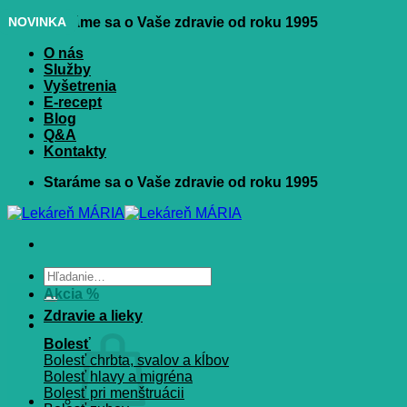
Skip
NOVINKA
Staráme sa o Vaše zdravie od roku 1995
to
O nás
content
Služby
Vyšetrenia
E-recept
Blog
Q&A
Kontakty
Staráme sa o Vaše zdravie od roku 1995
Hľadať:
Akcia %
Zdravie a lieky
Bolesť
Bolesť chrbta, svalov a kĺbov
Bolesť hlavy a migréna
Bolesť pri menštruácii