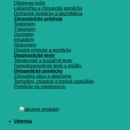
Ošetrenie kože
Lekárnička a chirugické pomôcky
Ochranné pomôcky a dezinfekcia
Zdravotnícke prístroje
Teplomery
Tlakomery
Oxymetre
Inhalátory
Glukomery
Ostatné prístroje a pomôcky
Diagnostické testy
Tehotenské a ovulačné testy
Samodiagnostické testy a prúžky
Ortopedické pomôcky
Zdravotná obuv a oblečenie
Termofory, chladivé a hrejivé vankúšiky
Pomôcky na inkotinenciu
Veterina