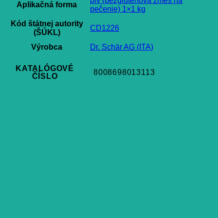
plv (bezgluténová zmes na
Aplikačná forma
pečenie) 1×1 kg
Kód štátnej autority
CD1226
(ŠÚKL)
Výrobca
Dr. Schär AG (ITA)
KATALÓGOVÉ
8008698013113
ČÍSLO
Súvisiace produkty