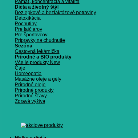
Pamäť, koncentrácia a vitalita
Diéta a životný štýl
Bezlepkové a bezlaktózové potraviny
Detoxikácia
Pochutiny
Pre fajčiarov
Pre športovcov
Prípravky na chudnutie
Sezóna
Cestovná lekárnička
Prírodné a BIO produkty
Včelie produkty
Čaje
Homeopatia
Masážne oleje a gély
Prírodné oleje
Prírodné produkty
Prírodné šťavy
Zdravá výživa
Matka a dieťa