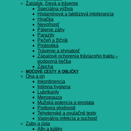
Žalúdok, črevá a trávenie
Špeciálna výživa
Histamínová a laktózová intolerancia
Hnačka
Nevoľnosť
Pálenie záhy
Parazity
Pečeň a žlčník
Probiotiká
Trávenie a plynatosť
Zápalové ochorenia tráviaceho traktu –
podporná liečba
Zápcha
MOČOVÉ CESTY A OBLIČKY
Ona a on
Inkontinencia
Intímna hygiena
Lubrikanty
Menopauza
Mužská potencia a prostata
Podpora plodnosti
Tehotenské a ovulačné testy
Vaginálna infekcia a suchosť
Zuby a ústa
Afty a kútiky