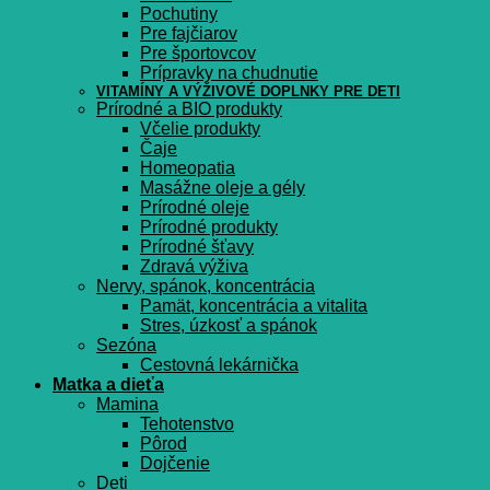
Pochutiny
Pre fajčiarov
Pre športovcov
Prípravky na chudnutie
VITAMÍNY A VÝŽIVOVÉ DOPLNKY PRE DETI
Prírodné a BIO produkty
Včelie produkty
Čaje
Homeopatia
Masážne oleje a gély
Prírodné oleje
Prírodné produkty
Prírodné šťavy
Zdravá výživa
Nervy, spánok, koncentrácia
Pamät, koncentrácia a vitalita
Stres, úzkosť a spánok
Sezóna
Cestovná lekárnička
Matka a dieťa
Mamina
Tehotenstvo
Pôrod
Dojčenie
Deti