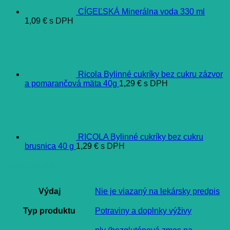
CÍGEĽSKÁ Minerálna voda 330 ml
1,09
€
s DPH
Ricola Bylinné cukríky bez cukru zázvor
a pomarančová mäta 40g
1,29
€
s DPH
RICOLA Bylinné cukríky bez cukru
brusnica 40 g
1,29
€
s DPH
Ďalšie informácie
Výdaj
Nie je viazaný na lekársky predpis
Typ produktu
Potraviny a doplnky výživy