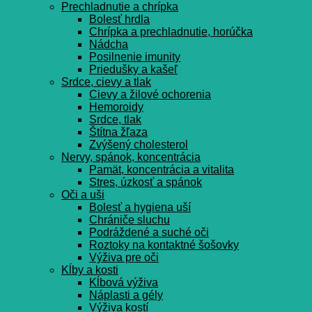
Prechladnutie a chrípka
Bolesť hrdla
Chrípka a prechladnutie, horúčka
Nádcha
Posilnenie imunity
Priedušky a kašeľ
Srdce, cievy a tlak
Cievy a žilové ochorenia
Hemoroidy
Srdce, tlak
Štítna žľaza
Zvýšený cholesterol
Nervy, spánok, koncentrácia
Pamät, koncentrácia a vitalita
Stres, úzkosť a spánok
Oči a uši
Bolesť a hygiena uší
Chrániče sluchu
Podráždené a suché oči
Roztoky na kontaktné šošovky
Výživa pre oči
Kĺby a kosti
Kĺbová výživa
Náplasti a gély
Výživa kostí