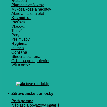
Rosacea
Pigmentové škvrny
Mykóza kože a nechtov
Akné a mastná pleť
Kozmetika
Pleťová
Vlasová
Telová
Pery
Pre mužov
Hygiena
Intímna
Ochrana
Slnečná ochrana
Ochrana pred potením
Vši a hmyz
Zdravotnícke pomôcky
Prvá pomoc
Náplasti a obväzový materiál