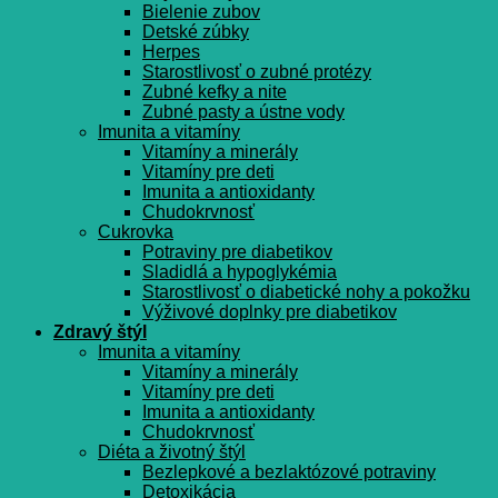
Bielenie zubov
Detské zúbky
Herpes
Starostlivosť o zubné protézy
Zubné kefky a nite
Zubné pasty a ústne vody
Imunita a vitamíny
Vitamíny a minerály
Vitamíny pre deti
Imunita a antioxidanty
Chudokrvnosť
Cukrovka
Potraviny pre diabetikov
Sladidlá a hypoglykémia
Starostlivosť o diabetické nohy a pokožku
Výživové doplnky pre diabetikov
Zdravý štýl
Imunita a vitamíny
Vitamíny a minerály
Vitamíny pre deti
Imunita a antioxidanty
Chudokrvnosť
Diéta a životný štýl
Bezlepkové a bezlaktózové potraviny
Detoxikácia