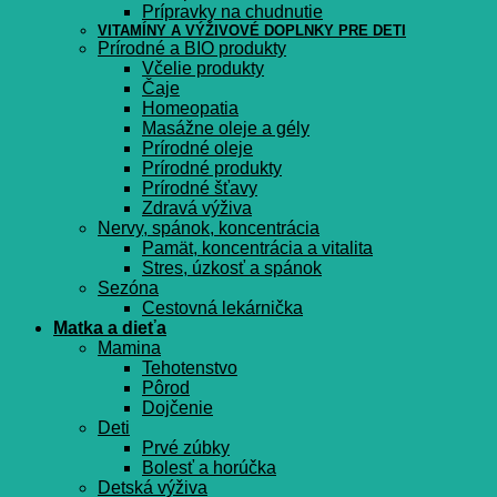
Prípravky na chudnutie
VITAMÍNY A VÝŽIVOVÉ DOPLNKY PRE DETI
Prírodné a BIO produkty
Včelie produkty
Čaje
Homeopatia
Masážne oleje a gély
Prírodné oleje
Prírodné produkty
Prírodné šťavy
Zdravá výživa
Nervy, spánok, koncentrácia
Pamät, koncentrácia a vitalita
Stres, úzkosť a spánok
Sezóna
Cestovná lekárnička
Matka a dieťa
Mamina
Tehotenstvo
Pôrod
Dojčenie
Deti
Prvé zúbky
Bolesť a horúčka
Detská výživa