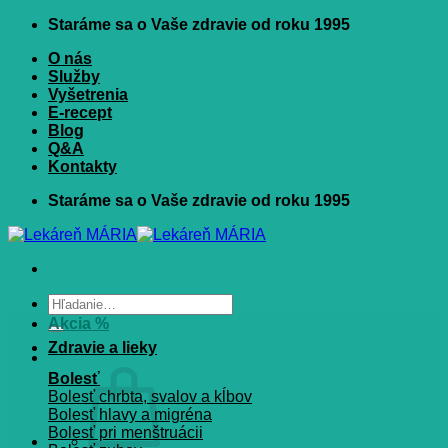
Skip
Staráme sa o Vaše zdravie od roku 1995
to
O nás
content
Služby
Vyšetrenia
E-recept
Blog
Q&A
Kontakty
Staráme sa o Vaše zdravie od roku 1995
Hľadať:
Akcia %
Zdravie a lieky
Bolesť
Bolesť chrbta, svalov a kĺbov
Bolesť hlavy a migréna
Bolesť pri menštruácii