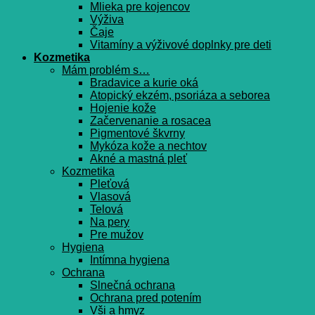
Mlieka pre kojencov
Výživa
Čaje
Vitamíny a výživové doplnky pre deti
Kozmetika
Mám problém s…
Bradavice a kurie oká
Atopický ekzém, psoriáza a seborea
Hojenie kože
Začervenanie a rosacea
Pigmentové škvrny
Mykóza kože a nechtov
Akné a mastná pleť
Kozmetika
Pleťová
Vlasová
Telová
Na pery
Pre mužov
Hygiena
Intímna hygiena
Ochrana
Slnečná ochrana
Ochrana pred potením
Vši a hmyz