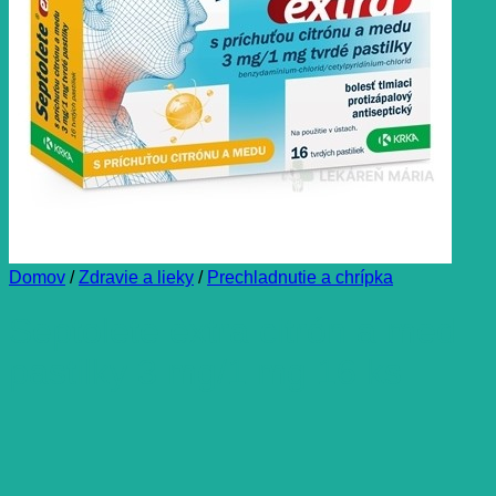
Domov
/
Zdravie a lieky
/
Prechladnutie a chrípka
Septolete extra citrón a med
pastilky 3 mg/1 mg 16 ks