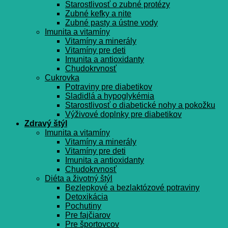
Starostlivosť o zubné protézy
Zubné kefky a nite
Zubné pasty a ústne vody
Imunita a vitamíny
Vitamíny a minerály
Vitamíny pre deti
Imunita a antioxidanty
Chudokrvnosť
Cukrovka
Potraviny pre diabetikov
Sladidlá a hypoglykémia
Starostlivosť o diabetické nohy a pokožku
Výživové doplnky pre diabetikov
Zdravý štýl
Imunita a vitamíny
Vitamíny a minerály
Vitamíny pre deti
Imunita a antioxidanty
Chudokrvnosť
Diéta a životný štýl
Bezlepkové a bezlaktózové potraviny
Detoxikácia
Pochutiny
Pre fajčiarov
Pre športovcov