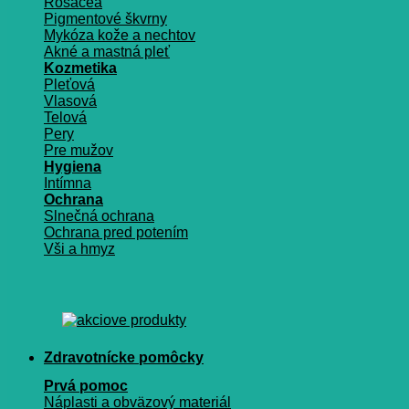
Rosacea
Pigmentové škvrny
Mykóza kože a nechtov
Akné a mastná pleť
Kozmetika
Pleťová
Vlasová
Telová
Pery
Pre mužov
Hygiena
Intímna
Ochrana
Slnečná ochrana
Ochrana pred potením
Vši a hmyz
Zdravotnícke pomôcky
Prvá pomoc
Náplasti a obväzový materiál