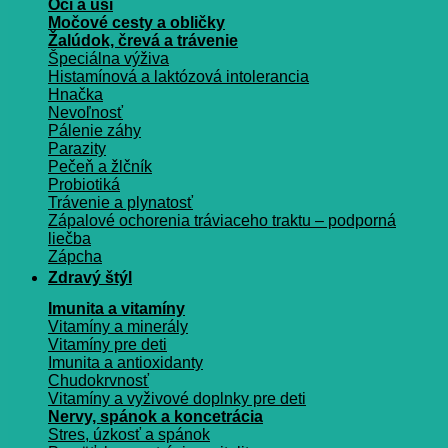
Oči a uši
Močové cesty a obličky
Žalúdok, črevá a trávenie
Špeciálna výživa
Histamínová a laktózová intolerancia
Hnačka
Nevoľnosť
Pálenie záhy
Parazity
Pečeň a žlčník
Probiotiká
Trávenie a plynatosť
Zápalové ochorenia tráviaceho traktu – podporná
liečba
Zápcha
Zdravý štýl
Imunita a vitamíny
Vitamíny a minerály
Vitamíny pre deti
Imunita a antioxidanty
Chudokrvnosť
Vitamíny a vyživové doplnky pre deti
Nervy, spánok a koncetrácia
Stres, úzkosť a spánok