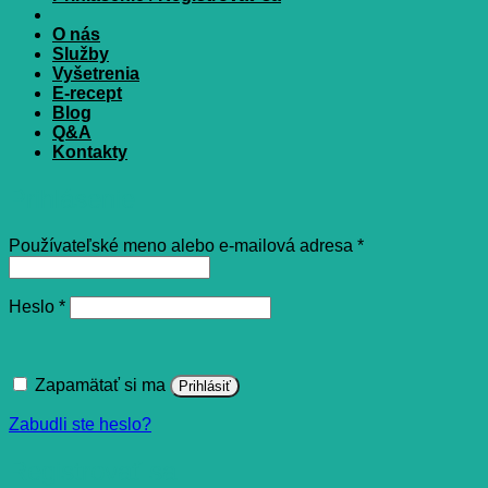
O nás
Služby
Vyšetrenia
E-recept
Blog
Q&A
Kontakty
Prihlásenie
Povinné
Používateľské meno alebo e-mailová adresa
*
Povinné
Heslo
*
Zapamätať si ma
Prihlásiť
Zabudli ste heslo?
Registrovať sa