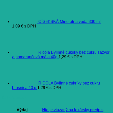
CÍGEĽSKÁ Minerálna voda 330 ml
1,09
€
s DPH
Ricola Bylinné cukríky bez cukru zázvor
a pomarančová mäta 40g
1,29
€
s DPH
RICOLA Bylinné cukríky bez cukru
brusnica 40 g
1,29
€
s DPH
Ďalšie informácie
Výdaj
Nie je viazaný na lekársky predpis