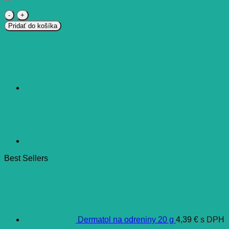
množstvo
Septolete
Pridať do košíka
extra
citrón
a
med
pastilky
3
mg/1
mg
16
ks
Best Sellers
Dermatol na odreniny 20 g
4,39
€
s DPH