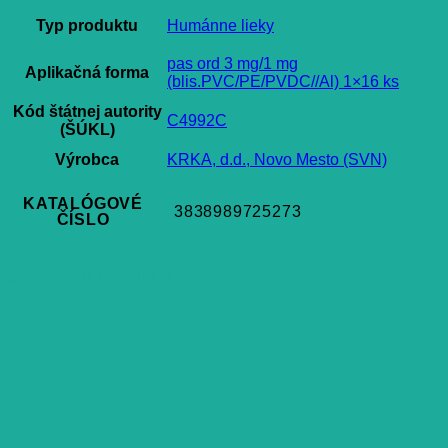
Typ produktu
Humánne lieky
pas ord 3 mg/1 mg
Aplikačná forma
(blis.PVC/PE/PVDC//Al) 1×16 ks
Kód štátnej autority
C4992C
(ŠÚKL)
Výrobca
KRKA, d.d., Novo Mesto (SVN)
KATALÓGOVÉ
3838989725273
ČÍSLO
Súvisiace produkty