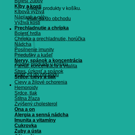
Bolesť zubov
Kĺby a kosti
Žiadne produkty v košíku.
Kĺbová výživa
Náplasti a gély
Vrátiť sa do obchodu
Výživa kostí
Prechladnutie a chrípka
Košík
Bolesť hrdla
Chrípka a prechladnutie, horúčka
Nádcha
Posilnenie imunity
Priedušky a kašeľ
Nervy, spánok a koncentrácia
Žiadne produkty v košíku.
Pamät, koncentrácia a vitalita
Stres, úzkosť a spánok
Vrátiť sa do obchodu
Srdce, cievy a tlak
Cievy a žilové ochorenia
Hemoroidy
Srdce, tlak
Štítna žľaza
Zvýšený cholesterol
Ona a on
Alergia a senná nádcha
Imunita a vitamíny
Cukrovka
Zuby a ústa