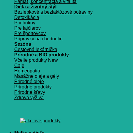
Pamäť, koncentrácia a vitalita
Diéta a životný štýl
Bezlepkové a bezlaktózové potraviny
Detoxikácia
Pochutiny
Pre fajčiarov
Pre športovcov
Prípravky na chudnutie
Sezóna
Cestovná lekárnička
Prírodné a BIO produkty
Včelie produkty
Čaje
Homeopatia
Masážne oleje a gély
Prírodné oleje
Prírodné produkty
Prírodné šťavy
Zdravá výživa
Matka a dieťa