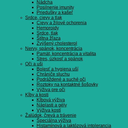
Nádcha
Posilnenie imunity
Priedušky a kašeľ
Srdce, cievy a tlak
Cievy a žilové ochorenia
Hemoroidy
Srdce, tlak
Štítna žľaza
Zvýšený cholesterol
Nervy, spánok, koncentrácia
Pamät, koncentrácia a vitalita
Stres, úzkosť a spánok
Oči a uši
Bolesť a hygiena uší
Chrániče sluchu
Podráždené a suché oči
Roztoky na kontaktné šošovky
Výživa pre oči
Kĺby a kosti
Kĺbová výživa
Náplasti a gély
Výživa kostí
Žalúdok, črevá a trávenie
Špeciálna výživa
Histamínová a laktózová intolerancia