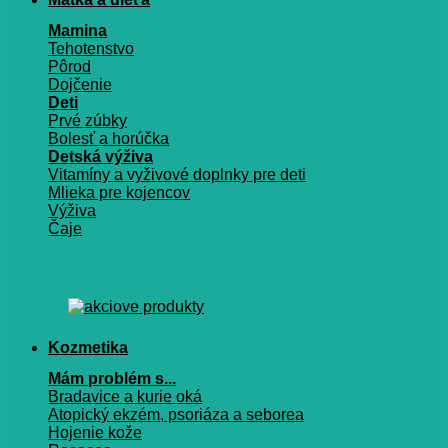
Mamina
Tehotenstvo
Pôrod
Dojčenie
Deti
Prvé zúbky
Bolesť a horúčka
Detská výživa
Vitamíny a vyživové doplnky pre deti
Mlieka pre kojencov
Výživa
Čaje
Kozmetika
Mám problém s...
Bradavice a kurie oká
Atopický ekzém, psoriáza a seborea
Hojenie kože