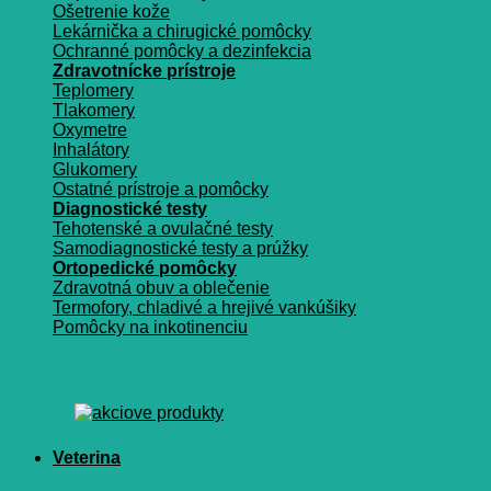
Ošetrenie kože
Lekárnička a chirugické pomôcky
Ochranné pomôcky a dezinfekcia
Zdravotnícke prístroje
Teplomery
Tlakomery
Oxymetre
Inhalátory
Glukomery
Ostatné prístroje a pomôcky
Diagnostické testy
Tehotenské a ovulačné testy
Samodiagnostické testy a prúžky
Ortopedické pomôcky
Zdravotná obuv a oblečenie
Termofory, chladivé a hrejivé vankúšiky
Pomôcky na inkotinenciu
Veterina