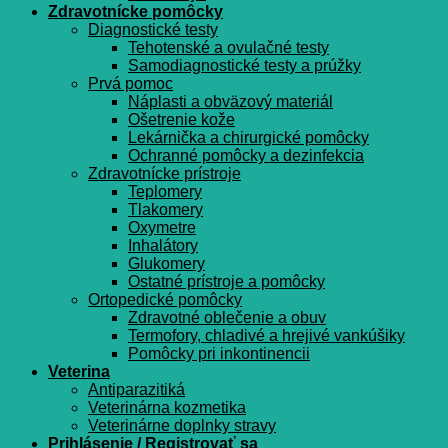
Zdravotnícke pomôcky
Diagnostické testy
Tehotenské a ovulačné testy
Samodiagnostické testy a prúžky
Prvá pomoc
Náplasti a obväzový materiál
Ošetrenie kože
Lekárnička a chirurgické pomôcky
Ochranné pomôcky a dezinfekcia
Zdravotnícke prístroje
Teplomery
Tlakomery
Oxymetre
Inhalátory
Glukomery
Ostatné prístroje a pomôcky
Ortopedické pomôcky
Zdravotné oblečenie a obuv
Termofory, chladivé a hrejivé vankúšiky
Pomôcky pri inkontinencii
Veterina
Antiparazitiká
Veterinárna kozmetika
Veterinárne doplnky stravy
Prihlásenie / Registrovať sa