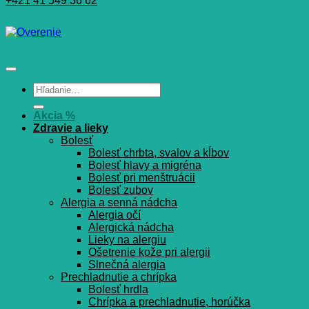
+421 41 549 36 62
Hľadať:
Akcia %
Zdravie a lieky
Bolesť
Bolesť chrbta, svalov a kĺbov
Bolesť hlavy a migréna
Bolesť pri menštruácii
Bolesť zubov
Alergia a senná nádcha
Alergia očí
Alergická nádcha
Lieky na alergiu
Ošetrenie kože pri alergii
Slnečná alergia
Prechladnutie a chrípka
Bolesť hrdla
Chrípka a prechladnutie, horúčka