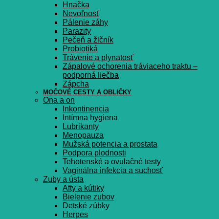
Hnačka
Nevoľnosť
Pálenie záhy
Parazity
Pečeň a žlčník
Probiotiká
Trávenie a plynatosť
Zápalové ochorenia tráviaceho traktu –
podporná liečba
Zápcha
MOČOVÉ CESTY A OBLIČKY
Ona a on
Inkontinencia
Intímna hygiena
Lubrikanty
Menopauza
Mužská potencia a prostata
Podpora plodnosti
Tehotenské a ovulačné testy
Vaginálna infekcia a suchosť
Zuby a ústa
Afty a kútiky
Bielenie zubov
Detské zúbky
Herpes