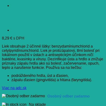
8,29
€
s DPH
Liek obsahuje 2 účinné látky: benzydamíniumchlorid a
cetylpyridíniumchlorid. Liek je protizápalový, tlmí bolesť pri
lokálnom použití v ústach a antiseptickým účinkom ničí
baktérie, kvasinky a vírusy. Dezinfikuje ústa a hrdlo a znižuje
príznaky zápalu hrdla ako sú bolesť, začervenanie, opuch,
teplo a narušenie funkcie. Používa sa na liečbu:
podráždeného hrdla, úst a ďasien,
zápalu ďasien (gingivitída) a hltana (faryngitída).
Viac na adc.sk
Osobný odber zadarmo
Na sklade