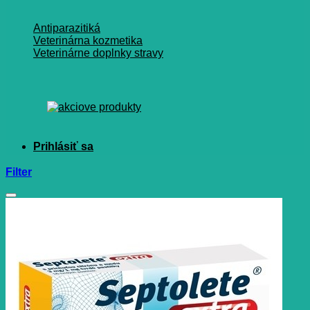
Antiparazitiká
Veterinárna kozmetika
Veterinárne doplnky stravy
Filter