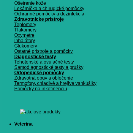
Ošetrenie kože
Lekárnička a chirugické pomôcky
Ochranné pomôcky a dezinfekcia
Zdravotnícke prístroje
Teplomery
Tlakomery
Oxymetre
Inhalátory
Glukomery
Ostatné prístroje a pomôcky
Diagnostické testy
Tehotenské a ovulačné testy
Samodiagnostické testy a prúžky
Ortopedické pomôcky
Zdravotná obuv a oblečenie
Termofory, chladivé a hrejivé vankúšiky
Pomôcky na inkotinenciu
Veterina