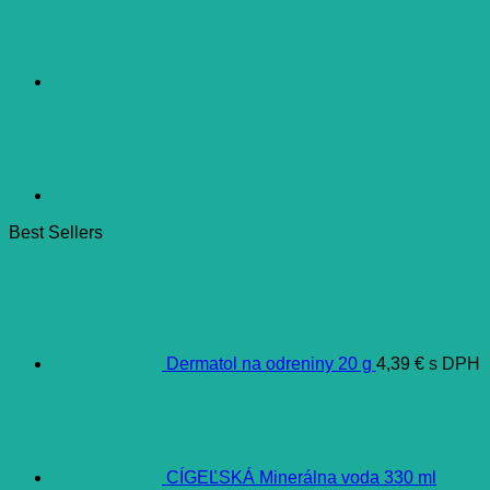
200
ml
Best Sellers
Dermatol na odreniny 20 g
4,39
€
s DPH
CÍGEĽSKÁ Minerálna voda 330 ml