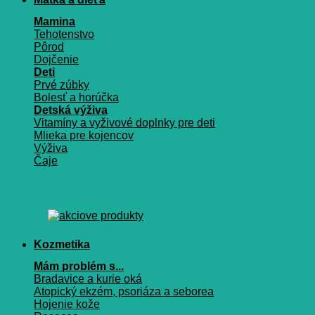
Mamina
Tehotenstvo
Pôrod
Dojčenie
Deti
Prvé zúbky
Bolesť a horúčka
Detská výživa
Vitamíny a vyživové doplnky pre deti
Mlieka pre kojencov
Výživa
Čaje
Kozmetika
Mám problém s...
Bradavice a kurie oká
Atopický ekzém, psoriáza a seborea
Hojenie kože