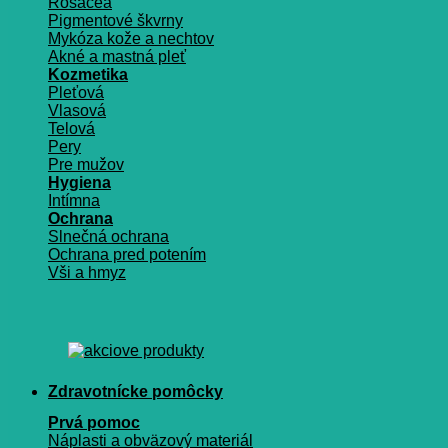
Rosacea
Pigmentové škvrny
Mykóza kože a nechtov
Akné a mastná pleť
Kozmetika
Pleťová
Vlasová
Telová
Pery
Pre mužov
Hygiena
Intímna
Ochrana
Slnečná ochrana
Ochrana pred potením
Vši a hmyz
Zdravotnícke pomôcky
Prvá pomoc
Náplasti a obväzový materiál