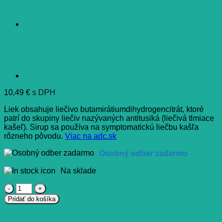
10,49
€
s DPH
Liek obsahuje liečivo butamirátiumdihydrogencitrát, ktoré
patrí do skupiny liečiv nazývaných antitusiká (liečivá tlmiace
kašeľ). Sirup sa používa na symptomatickú liečbu kašľa
rôzneho pôvodu.
Viac na adc.sk
Osobný odber zadarmo
Na sklade
množstvo
Sinecod
Pridať do košíka
sirup300
mg