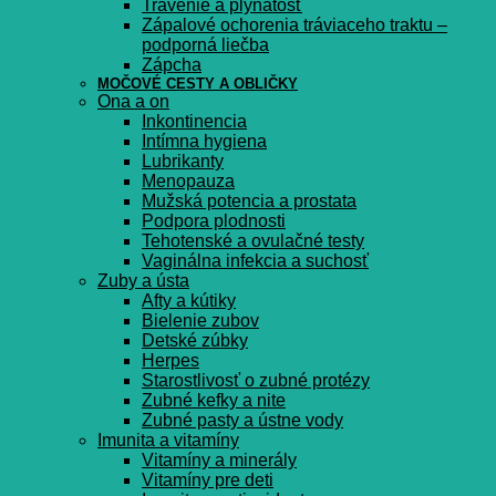
Trávenie a plynatosť
Zápalové ochorenia tráviaceho traktu –
podporná liečba
Zápcha
MOČOVÉ CESTY A OBLIČKY
Ona a on
Inkontinencia
Intímna hygiena
Lubrikanty
Menopauza
Mužská potencia a prostata
Podpora plodnosti
Tehotenské a ovulačné testy
Vaginálna infekcia a suchosť
Zuby a ústa
Afty a kútiky
Bielenie zubov
Detské zúbky
Herpes
Starostlivosť o zubné protézy
Zubné kefky a nite
Zubné pasty a ústne vody
Imunita a vitamíny
Vitamíny a minerály
Vitamíny pre deti