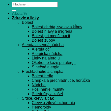
Hľadať:
Akcia %
Zdravie a lieky
Bolesť
Bolesť chrbta, svalov a kĺbov
Bolesť hlavy a migréna
Bolesť pri menštruácii
Bolesť zubov
Alergia a senná nádcha
Alergia očí
Alergická nádcha
Lieky na alergiu
Ošetrenie kože pri alergii
Slnečná alergia
Prechladnutie a chrípka
Bolesť hrdla
Chrípka a prechladnutie, horúčka
Nádcha
Posilnenie imunity
Priedušky a kašeľ
Srdce, cievy a tlak
Cievy a žilové ochorenia
Hemoroidy