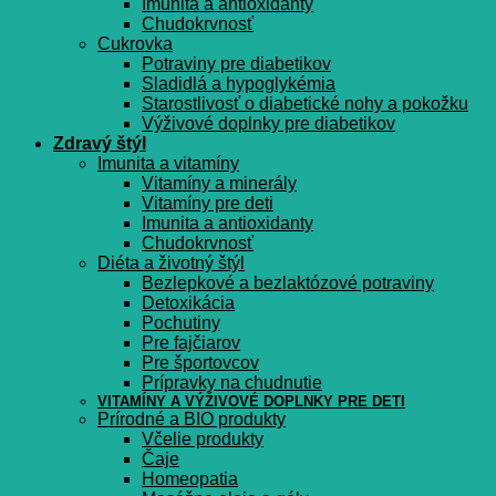
Imunita a antioxidanty
Chudokrvnosť
Cukrovka
Potraviny pre diabetikov
Sladidlá a hypoglykémia
Starostlivosť o diabetické nohy a pokožku
Výživové doplnky pre diabetikov
Zdravý štýl
Imunita a vitamíny
Vitamíny a minerály
Vitamíny pre deti
Imunita a antioxidanty
Chudokrvnosť
Diéta a životný štýl
Bezlepkové a bezlaktózové potraviny
Detoxikácia
Pochutiny
Pre fajčiarov
Pre športovcov
Prípravky na chudnutie
VITAMÍNY A VÝŽIVOVÉ DOPLNKY PRE DETI
Prírodné a BIO produkty
Včelie produkty
Čaje
Homeopatia