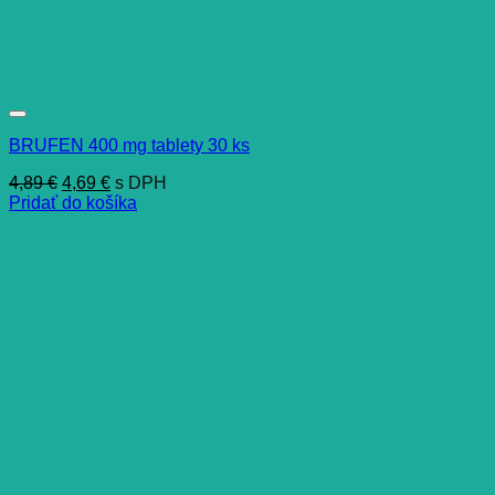
BRUFEN 400 mg tablety 30 ks
Pôvodná
Aktuálna
4,89
€
4,69
€
s DPH
cena
cena
Pridať do košíka
bola:
je:
4,89 €.
4,69 €.