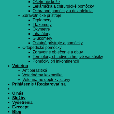
Ošetrenie kože
Lekárnička a chirurgické pomôcky
Ochranné pomôcky a dezinfekcia
Zdravotnícke prístroje
Teplomery
Tlakomery
Oxymetre
Inhalátory
Glukomery
Ostatné prístroje a pomôcky
Ortopedické pomôcky
Zdravotné oblečenie a obuv
Termofory, chladivé a hrejivé vankúšiky
Pomôcky pri inkontinencii
Veterina
Antiparazitiká
Veterinárna kozmetika
Veterinárne doplnky stravy
Prihlásenie / Registrovať sa
O nás
Služby
Vyšetrenia
E-recept
Blog