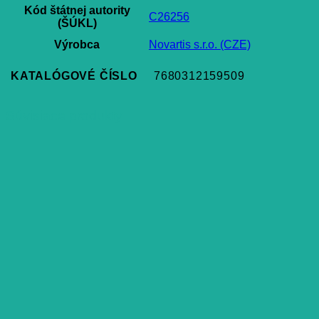
Kód štátnej autority
C26256
(ŠÚKL)
Výrobca
Novartis s.r.o. (CZE)
KATALÓGOVÉ ČÍSLO
7680312159509
Súvisiace produkty