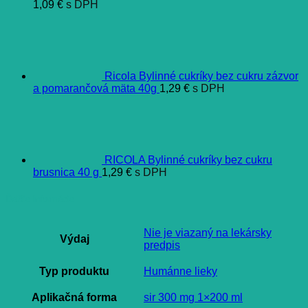
1,09
€
s DPH
Ricola Bylinné cukríky bez cukru zázvor
a pomarančová mäta 40g
1,29
€
s DPH
RICOLA Bylinné cukríky bez cukru
brusnica 40 g
1,29
€
s DPH
Ďalšie informácie
Nie je viazaný na lekársky
Výdaj
predpis
Typ produktu
Humánne lieky
Aplikačná forma
sir 300 mg 1×200 ml