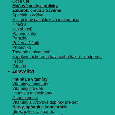
Oči a uši
Močové cesty a obličky
Žalúdok, črevá a trávenie
Špeciálna výživa
Histamínová a laktózová intolerancia
Hnačka
Nevoľnosť
Pálenie záhy
Parazity
Pečeň a žlčník
Probiotiká
Trávenie a plynatosť
Zápalové ochorenia tráviaceho traktu – podporná
liečba
Zápcha
Zdravý štýl
Imunita a vitamíny
Vitamíny a minerály
Vitamíny pre deti
Imunita a antioxidanty
Chudokrvnosť
Vitamíny a vyživové doplnky pre deti
Nervy, spánok a koncetrácia
Stres, úzkosť a spánok