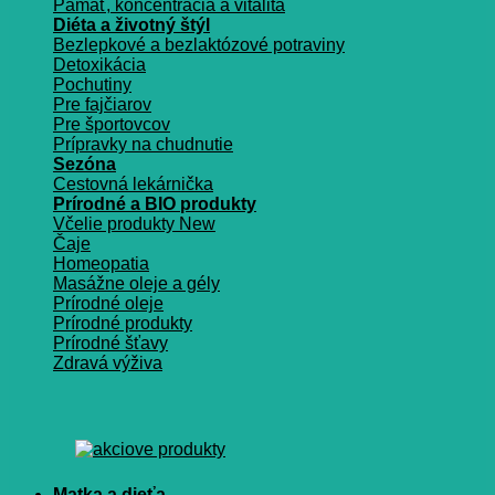
Pamäť, koncentrácia a vitalita
Diéta a životný štýl
Bezlepkové a bezlaktózové potraviny
Detoxikácia
Pochutiny
Pre fajčiarov
Pre športovcov
Prípravky na chudnutie
Sezóna
Cestovná lekárnička
Prírodné a BIO produkty
Včelie produkty
Čaje
Homeopatia
Masážne oleje a gély
Prírodné oleje
Prírodné produkty
Prírodné šťavy
Zdravá výživa
Matka a dieťa