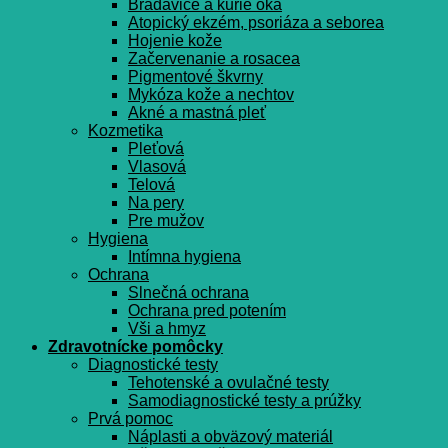
Bradavice a kurie oká
Atopický ekzém, psoriáza a seborea
Hojenie kože
Začervenanie a rosacea
Pigmentové škvrny
Mykóza kože a nechtov
Akné a mastná pleť
Kozmetika
Pleťová
Vlasová
Telová
Na pery
Pre mužov
Hygiena
Intímna hygiena
Ochrana
Slnečná ochrana
Ochrana pred potením
Vši a hmyz
Zdravotnícke pomôcky
Diagnostické testy
Tehotenské a ovulačné testy
Samodiagnostické testy a prúžky
Prvá pomoc
Náplasti a obväzový materiál