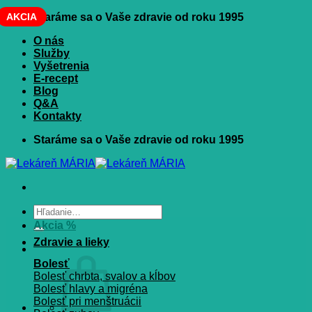
Skip
AKCIA
Staráme sa o Vaše zdravie od roku 1995
to
O nás
content
Služby
Vyšetrenia
E-recept
Blog
Q&A
Kontakty
Staráme sa o Vaše zdravie od roku 1995
Hľadať:
Akcia %
Zdravie a lieky
Bolesť
Bolesť chrbta, svalov a kĺbov
Bolesť hlavy a migréna
Bolesť pri menštruácii