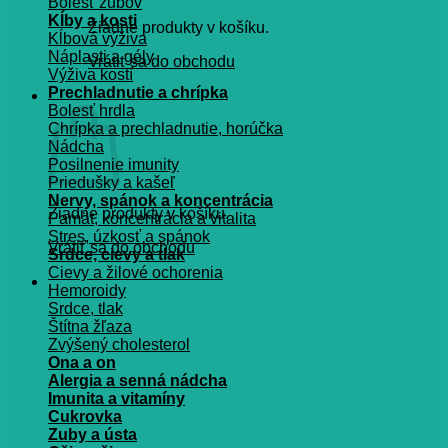
Bolesť zubov
Kĺby a kosti
Žiadne produkty v košíku.
Kĺbová výživa
Náplasti a gély
Vrátiť sa do obchodu
Výživa kostí
Prechladnutie a chrípka
Košík
Bolesť hrdla
Chrípka a prechladnutie, horúčka
Nádcha
Posilnenie imunity
Priedušky a kašeľ
Nervy, spánok a koncentrácia
Žiadne produkty v košíku.
Pamät, koncentrácia a vitalita
Stres, úzkosť a spánok
Vrátiť sa do obchodu
Srdce, cievy a tlak
Cievy a žilové ochorenia
Hemoroidy
Srdce, tlak
Štítna žľaza
Zvýšený cholesterol
Ona a on
Alergia a senná nádcha
Imunita a vitamíny
Cukrovka
Zuby a ústa