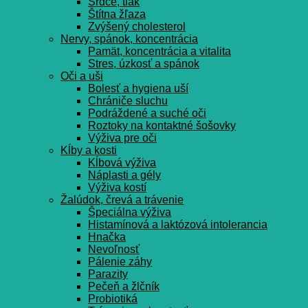
Srdce, tlak
Štítna žľaza
Zvýšený cholesterol
Nervy, spánok, koncentrácia
Pamät, koncentrácia a vitalita
Stres, úzkosť a spánok
Oči a uši
Bolesť a hygiena uší
Chrániče sluchu
Podráždené a suché oči
Roztoky na kontaktné šošovky
Výživa pre oči
Kĺby a kosti
Kĺbová výživa
Náplasti a gély
Výživa kostí
Žalúdok, črevá a trávenie
Špeciálna výživa
Histamínová a laktózová intolerancia
Hnačka
Nevoľnosť
Pálenie záhy
Parazity
Pečeň a žlčník
Probiotiká