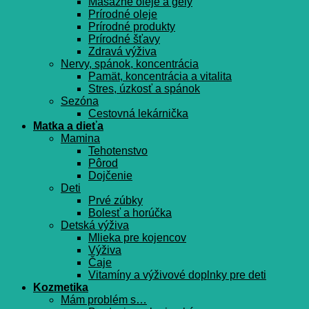
Masážne oleje a gély
Prírodné oleje
Prírodné produkty
Prírodné šťavy
Zdravá výživa
Nervy, spánok, koncentrácia
Pamät, koncentrácia a vitalita
Stres, úzkosť a spánok
Sezóna
Cestovná lekárnička
Matka a dieťa
Mamina
Tehotenstvo
Pôrod
Dojčenie
Deti
Prvé zúbky
Bolesť a horúčka
Detská výživa
Mlieka pre kojencov
Výživa
Čaje
Vitamíny a výživové doplnky pre deti
Kozmetika
Mám problém s…